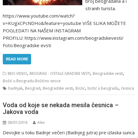
broj beograđana a i
stranih turista.
https://www.youtube.com/watch?
v=KUgxCPcNDHo&feature=youtu.be VIŠE SLIKA MOŽETE
POGLEDATI NA NAŠEM INSTAGRAM
PROFILU: https://www.instagram.com/beogradskevesti/
Foto:Beogradske evsti
READ MORE
,
,
,
BEO-VIDEO
BEOGRAD - OSTALE GRADSKE VESTI
Beogradske vesti
Božić u Beogradu-Božićno seoce
,
,
,
,
,
badnjak
Beograd
Beogradske vesti
Božić
božić u beogradu
česnica
Voda od koje se nekada mesila česnica –
Jakova voda
06/01/2018
Alex
Devojke u toku Badnje večeri (Badnjeg jutra) pre izlaska sunca