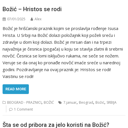
Božić – Hristos se rodi
07/01/2025
Alex
Božić je hrišćanski praznik kojim se proslavlja rođenje Isusa
Hrista. U Srbiji na Božić dolazi položajnik koji poželi sreću i
zdravlje u dom koji dolazi. Božić je mrsan dan i na trpezi
najvažnija je česnica (pogača) u koju se stavlja zlatni ili srebrni
novčić. Česnica se lomi isključivo rukama, ne seče se nožem.
Veruje se da onaj ko pronađe novčić imaće sreće u narednoj
godini. Pozdravljanje na ovaj praznik je: Hristos se rodi!
Vaistinu se rodi!
READ MORE
,
,
,
,
BEOGRAD - PRAZNICI
BOŽIĆ
7.januar
Beograd
Božić
SRBIJA
1 Comment
Šta se od pribora za jelo koristi na Božić?