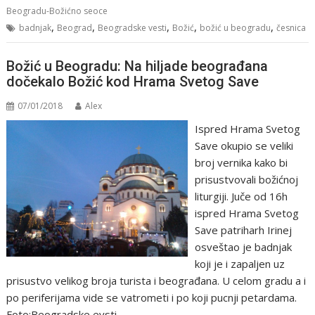
Beogradu-Božićno seoce
,
,
,
,
,
badnjak
Beograd
Beogradske vesti
Božić
božić u beogradu
česnica
Božić u Beogradu: Na hiljade beograđana
dočekalo Božić kod Hrama Svetog Save
07/01/2018
Alex
Ispred Hrama Svetog
Save okupio se veliki
broj vernika kako bi
prisustvovali božićnoj
liturgiji. Juče od 16h
ispred Hrama Svetog
Save patriharh Irinej
osveštao je badnjak
koji je i zapaljen uz
prisustvo velikog broja turista i beograđana. U celom gradu a i
po periferijama vide se vatrometi i po koji pucnji petardama.
Foto:Beogradske evsti