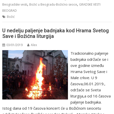
,
,
Beogradske vesti
Božić u Beogradu-Božićno seoce
GRADSKE VESTI
BEOGRAD
Božić
U nedelju paljenje badnjaka kod Hrama Svetog
Save i Božićna liturgija
03/01/2019
Alex
Tradicionalno paljenje
badnjaka održaće se i
ove godine između
Hrama Svetog Save i
Male crkve. U 9
časova,06.01.2019.,
održaće se Sveta
liturgija,a od 16 časova
paljenje badnjaka.
Istog dana od 19 časova koncert će u Božićnom seocetu