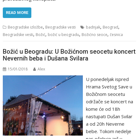
READ MORE
,
,
,
Beogradske izložbe
Beogradske vesti
badnjak
Beograd
,
,
,
,
Beogradske vesti
Božić
božić u beogradu
Božićno seoce
česnica
Božić u Beogradu: U Božićnom seocetu koncert
Nevernih beba i Dušana Svilara
15/01/2018
Alex
U ponedeljak ispred
Hrama Svetog Save u
Božičnom seocetu
održače se koncert na
kome će od 18h
nastupati Dušan Svilar
a od 20h Neverne
bebe. Tokom nedelje
nas očekuje još u