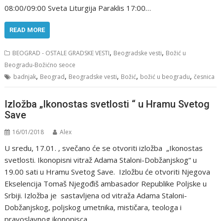
08:00/09:00 Sveta Liturgija Paraklis 17:00…
READ MORE
,
,
BEOGRAD - OSTALE GRADSKE VESTI
Beogradske vesti
Božić u
Beogradu-Božićno seoce
,
,
,
,
,
badnjak
Beograd
Beogradske vesti
Božić
božić u beogradu
česnica
Izložba „Ikonostas svetlosti “ u Hramu Svetog
Save
16/01/2018
Alex
U sredu, 17.01. , svečano će se otvoriti izložba „Ikonostas
svetlosti. Ikonopisni vitraž Adama Staloni-Dobžanjskog“ u
19.00 sati u Hramu Svetog Save. Izložbu će otvoriti Njegova
Ekselencija Tomaš Njegođiš ambasador Republike Poljske u
Srbiji. Izložba je sastavljena od vitraža Adama Staloni-
Dobžanjskog, poljskog umetnika, mističara, teologa i
pravoslavnog ikonopisca.