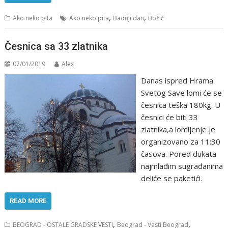
,
,
Ako neko pita
Ako neko pita
Badnji dan
Božić
Česnica sa 33 zlatnika
07/01/2019
Alex
Danas ispred Hrama
Svetog Save lomi će se
česnica teška 180kg. U
česnici će biti 33
zlatnika,a lomljenje je
organizovano za 11:30
časova. Pored dukata
najmlađim sugrađanima
deliće se paketići.
READ MORE
,
,
BEOGRAD - OSTALE GRADSKE VESTI
Beograd - Vesti Beograd