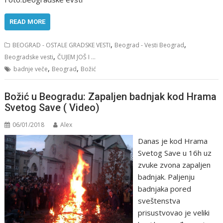
READ MORE
,
,
BEOGRAD - OSTALE GRADSKE VESTI
Beograd - Vesti Beograd
,
Beogradske vesti
ČUJEM JOŠ I ...
,
,
badnje veče
Beograd
Božić
Božić u Beogradu: Zapaljen badnjak kod Hrama
Svetog Save ( Video)
06/01/2018
Alex
Danas je kod Hrama
Svetog Save u 16h uz
zvuke zvona zapaljen
badnjak. Paljenju
badnjaka pored
sveštenstva
prisustvovao je veliki