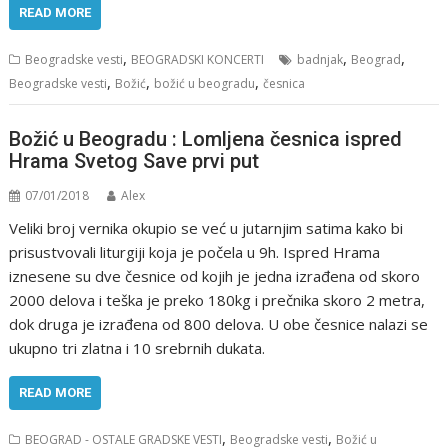
READ MORE
,
,
,
Beogradske vesti
BEOGRADSKI KONCERTI
badnjak
Beograd
,
,
,
Beogradske vesti
Božić
božić u beogradu
česnica
Božić u Beogradu : Lomljena česnica ispred
Hrama Svetog Save prvi put
07/01/2018
Alex
Veliki broj vernika okupio se već u jutarnjim satima kako bi
prisustvovali liturgiji koja je počela u 9h. Ispred Hrama
iznesene su dve česnice od kojih je jedna izrađena od skoro
2000 delova i teška je preko 180kg i prečnika skoro 2 metra,
dok druga je izrađena od 800 delova. U obe česnice nalazi se
ukupno tri zlatna i 10 srebrnih dukata.
READ MORE
,
,
BEOGRAD - OSTALE GRADSKE VESTI
Beogradske vesti
Božić u