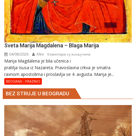
Sveta Marija Magdalena – Blaga Marija
04/08/2026
Alex
на
Коментари су искључени
Marija Magdalena je bila učenica i
Sveta
pratilja Isusa iz Nazareta. Pravoslavna crkva je smatra
Marija
ravnom apostolima i proslavlja se 4. avgusta. Marija je...
Magdalena
–
BEOGRAD - PRAZNICI
Blaga
BEZ STRUJE U BEOGRADU
Marija