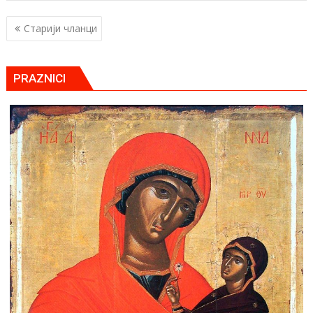
Кретање
Старији чланци
чланака
PRAZNICI