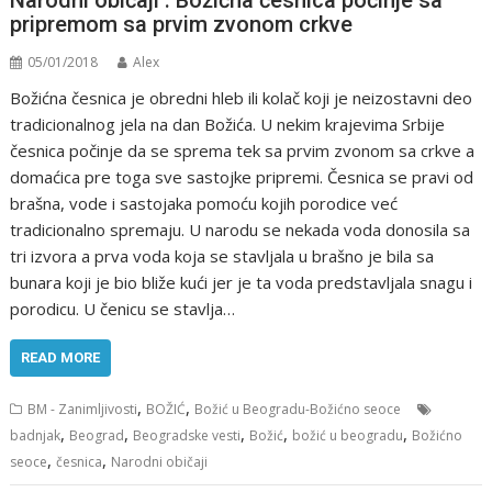
pripremom sa prvim zvonom crkve
05/01/2018
Alex
Božićna česnica je obredni hleb ili kolač koji je neizostavni deo
tradicionalnog jela na dan Božića. U nekim krajevima Srbije
česnica počinje da se sprema tek sa prvim zvonom sa crkve a
domaćica pre toga sve sastojke pripremi. Česnica se pravi od
brašna, vode i sastojaka pomoću kojih porodice već
tradicionalno spremaju. U narodu se nekada voda donosila sa
tri izvora a prva voda koja se stavljala u brašno je bila sa
bunara koji je bio bliže kući jer je ta voda predstavljala snagu i
porodicu. U čenicu se stavlja…
READ MORE
,
,
BM - Zanimljivosti
BOŽIĆ
Božić u Beogradu-Božićno seoce
,
,
,
,
,
badnjak
Beograd
Beogradske vesti
Božić
božić u beogradu
Božićno
,
,
seoce
česnica
Narodni običaji