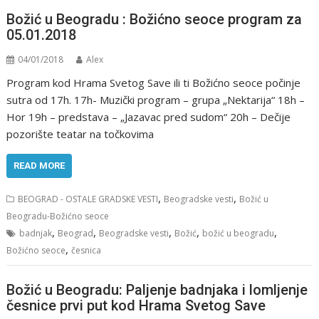
Božić u Beogradu : Božićno seoce program za
05.01.2018
04/01/2018
Alex
Program kod Hrama Svetog Save ili ti Božićno seoce počinje
sutra od 17h. 17h- Muzički program – grupa „Nektarija“ 18h –
Hor 19h – predstava – „Jazavac pred sudom“ 20h – Dečije
pozorište teatar na točkovima
READ MORE
,
,
BEOGRAD - OSTALE GRADSKE VESTI
Beogradske vesti
Božić u
Beogradu-Božićno seoce
,
,
,
,
,
badnjak
Beograd
Beogradske vesti
Božić
božić u beogradu
,
Božićno seoce
česnica
Božić u Beogradu: Paljenje badnjaka i lomljenje
česnice prvi put kod Hrama Svetog Save