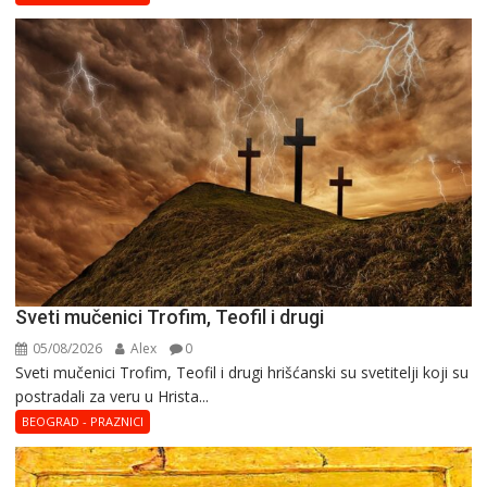
Sveti mučenici Trofim, Teofil i drugi
05/08/2026
Alex
0
Sveti mučenici Trofim, Teofil i drugi hrišćanski su svetitelji koji su
postradali za veru u Hrista...
BEOGRAD - PRAZNICI