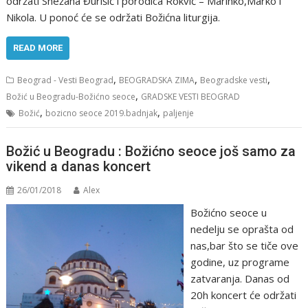
održati Snežana Đurišić i porodica Rokvić – Marinko,Marko i
Nikola. U ponoć će se održati Božićna liturgija.
READ MORE
,
,
,
Beograd - Vesti Beograd
BEOGRADSKA ZIMA
Beogradske vesti
,
Božić u Beogradu-Božićno seoce
GRADSKE VESTI BEOGRAD
,
,
Božić
bozicno seoce 2019.badnjak
paljenje
Božić u Beogradu : Božićno seoce još samo za
vikend a danas koncert
26/01/2018
Alex
Božićno seoce u
nedelju se oprašta od
nas,bar što se tiče ove
godine, uz programe
zatvaranja. Danas od
20h koncert će održati