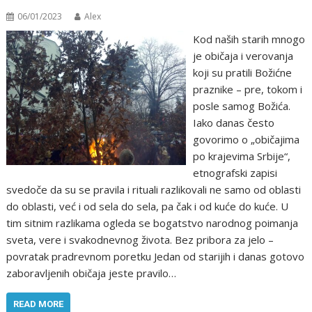
06/01/2023
Alex
Kod naših starih mnogo
je običaja i verovanja
koji su pratili Božićne
praznike – pre, tokom i
posle samog Božića.
Iako danas često
govorimo o „običajima
po krajevima Srbije“,
etnografski zapisi
svedoče da su se pravila i rituali razlikovali ne samo od oblasti
do oblasti, već i od sela do sela, pa čak i od kuće do kuće. U
tim sitnim razlikama ogleda se bogatstvo narodnog poimanja
sveta, vere i svakodnevnog života. Bez pribora za jelo –
povratak pradrevnom poretku Jedan od starijih i danas gotovo
zaboravljenih običaja jeste pravilo…
READ MORE