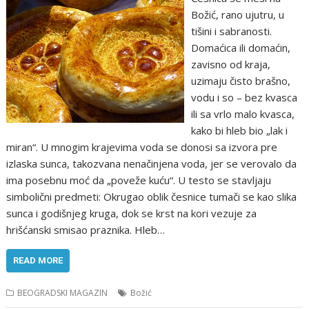
Božić, rano ujutru, u
tišini i sabranosti.
Domaćica ili domaćin,
zavisno od kraja,
uzimaju čisto brašno,
vodu i so – bez kvasca
ili sa vrlo malo kvasca,
kako bi hleb bio „lak i
miran“. U mnogim krajevima voda se donosi sa izvora pre
izlaska sunca, takozvana nenačinjena voda, jer se verovalo da
ima posebnu moć da „poveže kuću“. U testo se stavljaju
simbolični predmeti: Okrugao oblik česnice tumači se kao slika
sunca i godišnjeg kruga, dok se krst na kori vezuje za
hrišćanski smisao praznika. Hleb…
READ MORE
BEOGRADSKI MAGAZIN
Božić