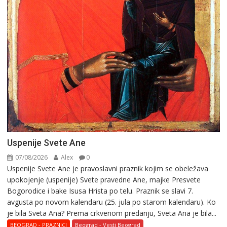
Uspenije Svete Ane
07/08/2026
Alex
0
Uspenije Svete Ane je pravoslavni praznik kojim se obeležava
upokojenje (uspenije) Svete pravedne Ane, majke Presvete
Bogorodice i bake Isusa Hrista po telu. Praznik se slavi 7.
avgusta po novom kalendaru (25. jula po starom kalendaru). Ko
je bila Sveta Ana? Prema crkvenom predanju, Sveta Ana je bila...
BEOGRAD - PRAZNICI
Beograd - Vesti Beograd