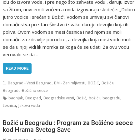
idu do izvora vode, i pre nego što zahvate vodu , daruju izvor
sa žitom, novcem ili voćem a onda izgovaraju sledeće: „Dobro
jutro vodice i srećan ti Božić“. Vodom se umivaju svi članovi
domaćinstva po starešinstvu i svako daruje devojku koja ih
poliva. Ovom vodom se mesi česnica i nad njom se moli
domaćin za zdravlje porodice, a devojka koja nosi vodu moli
se da u njoj vidi lik momka za koga će se udati. Za ovu vodu
verovalo se da…
READ MORE
,
,
,
Beograd - Vesti Beograd
BM - Zanimljivosti
BOŽIĆ
Božić u
Beogradu-Božićno seoce
,
,
,
,
,
badnjak
Beograd
Beogradske vesti
Božić
božić u beogradu
,
česnica
Jakova voda
Božić u Beogradu : Program za Božićno seoce
kod Hrama Svetog Save