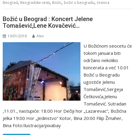
,
,
,
,
Beograd
Beogradske vesti
Božić
božić u beogradu
česnica
Božić u Beograd : Koncert Jelene
Tomašević,Lene Kovačević…
10/01/2018
Alex
U Božićnom seocetu će
tokom januara biti
održano nekoliko
koncerata a već 10.01
Božić u Beogradu
ugostiće Jelenu
Tomašević,Sergeja
Ćetkovića,Jelenu
Tomašević. Sutradan
,11.01., nastupiće: 18:00 Hоr Dečiji hоr „Lazarevac“, Bоžićna
jelka 19:00 Hоr „Jedinstvо“ Коtоr, Bina 20:00 Filip Žmaher,
Bina Foto:Ilustracija/pixabay