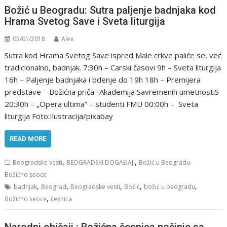
Božić u Beogradu: Sutra paljenje badnjaka kod
Hrama Svetog Save i Sveta liturgija
05/01/2018
Alex
Sutra kod Hrama Svetog Save ispred Male crkve paliće se, već
tradicionalno, badnjak. 7:30h – Carski časovi 9h – Sveta liturgija
16h – Paljenje badnjaka i bdenje do 19h 18h – Premijera
predstave – Božićna priča -Akademija Savremenih umetnostiS
20:30h – „Opera ultima“ – studenti FMU 00:00h – Sveta
liturgija Foto:Ilustracija/pixabay
READ MORE
,
,
Beogradske vesti
BEOGRADSKI DOGAĐAJI
Božić u Beogradu-
Božićno seoce
,
,
,
,
,
badnjak
Beograd
Beogradske vesti
Božić
božić u beogradu
,
Božićno seoce
česnica
Narodni običaji : Božićna česnica počinje sa