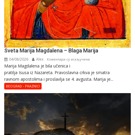
Sveta Marija Magdalena – Blaga Marija
04/08/2026
Alex
на
Коментари су искључени
Marija Magdalena je bila učenica i
Sveta
pratilja Isusa iz Nazareta. Pravoslavna crkva je smatra
Marija
ravnom apostolima i proslavlja se 4. avgusta. Marija je...
Magdalena
–
BEOGRAD - PRAZNICI
Blaga
Marija