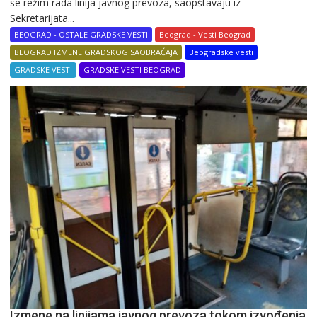
se režim rada linija javnog prevoza, saopštavaju iz
Sekretarijata...
BEOGRAD - OSTALE GRADSKE VESTI
Beograd - Vesti Beograd
BEOGRAD IZMENE GRADSKOG SAOBRAĆAJA
Beogradske vesti
GRADSKE VESTI
GRADSKE VESTI BEOGRAD
Izmene na linijama javnog prevoza tokom izvođenja