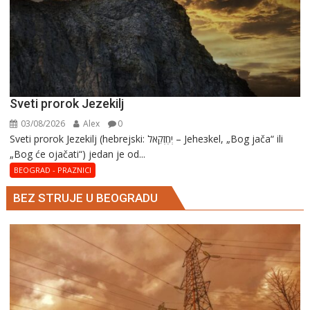
Sveti prorok Jezekilj
03/08/2026
Alex
0
Sveti prorok Jezekilj (hebrejski: יְחֶזְקֵאל – Jehезkel, „Bog jača“ ili
„Bog će ojačati“) jedan je od...
BEOGRAD - PRAZNICI
BEZ STRUJE U BEOGRADU