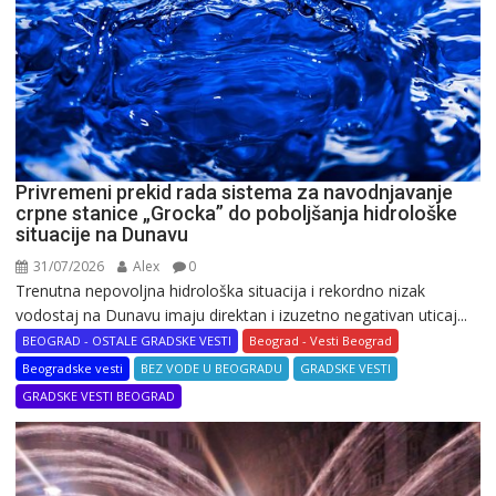
Privremeni prekid rada sistema za navodnjavanje
crpne stanice „Grocka” do poboljšanja hidrološke
situacije na Dunavu
31/07/2026
Alex
0
Trenutna nepovoljna hidrološka situacija i rekordno nizak
vodostaj na Dunavu imaju direktan i izuzetno negativan uticaj...
BEOGRAD - OSTALE GRADSKE VESTI
Beograd - Vesti Beograd
Beogradske vesti
BEZ VODE U BEOGRADU
GRADSKE VESTI
GRADSKE VESTI BEOGRAD