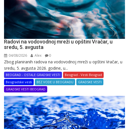
Radovi na vodovodnoj mreži u opštini Vračar, u
sredu, 5. avgusta
04/08/2026
Alex
0
Zbog planiranih radova na vodovodnoj mreži u opštini Vračar, u
sredu, 5. avgusta 2026. godine, u...
BEOGRAD - OSTALE GRADSKE VESTI
Beograd - Vesti Beograd
Beogradske vesti
BEZ VODE U BEOGRADU
GRADSKE VESTI
GRADSKE VESTI BEOGRAD