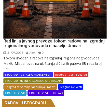
Rad linija javnog prevoza tokom radova na izgradnji
regionalnog vodovoda u naselju Umčari
31/07/2026
Alex
0
Tokom izvođenja radova na izgradnji regionalnog vodovoda
Makiš–Mladenovac na ukrštanju državnih puteva IIB reda broj
350...
BEOGRAD - OSTALE GRADSKE VESTI
Beograd - Vesti Beograd
BEOGRAD IZMENE GRADSKOG SAOBRAĆAJA
Beograd zatvaranje saobraćaja i radovi
Beogradske vesti
GRADSKE VESTI
GRADSKE VESTI BEOGRAD
RADOVI U BEOGRADU