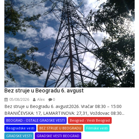
Bez struje u Beogradu 6. avgust
05/08/2026
Alex
0
Bez struje u Beogradu 6. avgust2026. Vračar 08:30 – 15:00
BRANIČEVSKA: 17, LAMARTINOVA: 27,31, Voždovac 08:30...
BEOGRAD - OSTALE GRADSKE VESTI
Beograd - Vesti Beograd
Beogradske vesti
BEZ STRUJE U BEOGRADU
Filmske vesti
GRADSKE VESTI
GRADSKE VESTI BEOGRAD