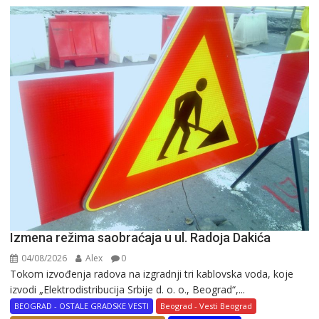
Izmena režima saobraćaja u ul. Radoja Dakića
04/08/2026
Alex
0
Tokom izvođenja radova na izgradnji tri kablovska voda, koje
izvodi „Elektrodistribucija Srbije d. o. o., Beograd“,...
BEOGRAD - OSTALE GRADSKE VESTI
Beograd - Vesti Beograd