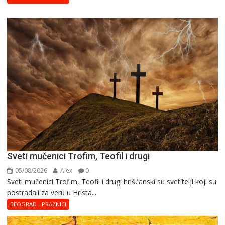
Sveti mučenici Trofim, Teofil i drugi
05/08/2026
Alex
0
Sveti mučenici Trofim, Teofil i drugi hrišćanski su svetitelji koji su
postradali za veru u Hrista...
BEOGRAD - PRAZNICI