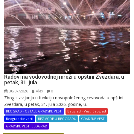
Radovi na vodovodnoj mreži u opštini Zvezdara, u
petak, 31. jula
30/07/2026
Alex
0
Zbog stavljanja u funkciju novopoloženog cevovoda u opštini
Zvezdara, u petak, 31. jula 2026. godine, u...
BEOGRAD - OSTALE GRADSKE VESTI
Beograd - Vesti Beograd
Beogradske vesti
BEZ VODE U BEOGRADU
GRADSKE VESTI
GRADSKE VESTI BEOGRAD