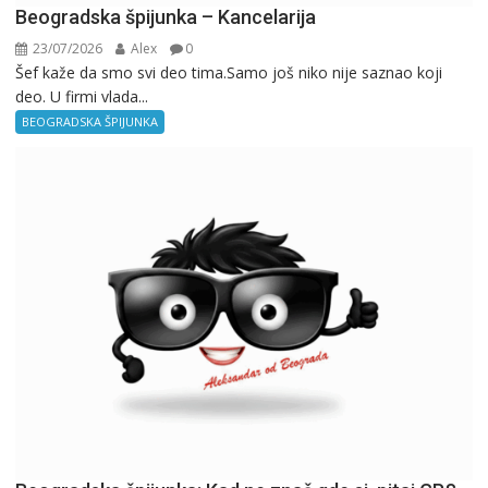
Beogradska špijunka – Kancelarija
23/07/2026
Alex
0
Šef kaže da smo svi deo tima.Samo još niko nije saznao koji
deo. U firmi vlada...
BEOGRADSKA ŠPIJUNKA