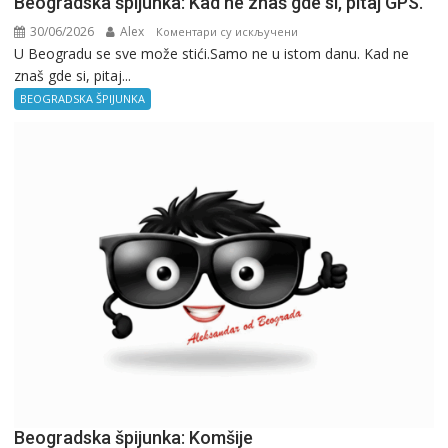
Beogradska špijunka: Kad ne znaš gde si, pitaj GPS.
30/06/2026
Alex
на
Коментари су искључени
U Beogradu se sve može stići.Samo ne u istom danu. Kad ne
Beogradska
znaš gde si, pitaj...
špijunka:
Kad
BEOGRADSKA ŠPIJUNKA
ne
znaš
gde
si,
pitaj
GPS.
Beogradska špijunka: Komšije