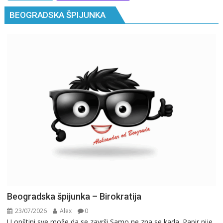
BEOGRADSKA ŠPIJUNKA
Beogradska špijunka – Birokratija
23/07/2026
Alex
0
U opštini sve može da se završi.Samo ne zna se kada. Papir nije