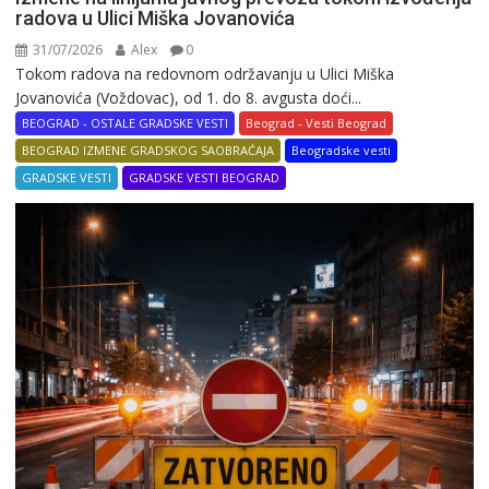
radova u Ulici Miška Jovanovića
31/07/2026
Alex
0
Tokom radova na redovnom održavanju u Ulici Miška
Jovanovića (Voždovac), od 1. do 8. avgusta doći...
BEOGRAD - OSTALE GRADSKE VESTI
Beograd - Vesti Beograd
BEOGRAD IZMENE GRADSKOG SAOBRAĆAJA
Beogradske vesti
GRADSKE VESTI
GRADSKE VESTI BEOGRAD