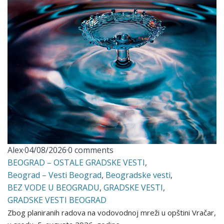
Alex
·
04/08/2026
·
0 comments
BEOGRAD – OSTALE GRADSKE VESTI
,
Beograd – Vesti Beograd
,
Beogradske vesti
,
BEZ VODE U BEOGRADU
,
GRADSKE VESTI
,
GRADSKE VESTI BEOGRAD
Zbog planiranih radova na vodovodnoj mreži u opštini Vračar,