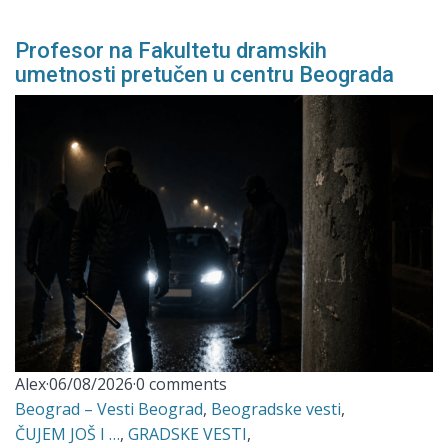
Profesor na Fakultetu dramskih
umetnosti pretučen u centru Beograda
Alex
·
06/08/2026
·
0 comments
Beograd – Vesti Beograd
,
Beogradske vesti
,
ČUJEM JOŠ I …
,
GRADSKE VESTI
,