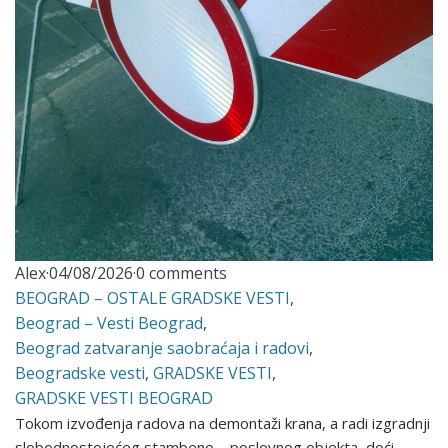
Alex
·
04/08/2026
·
0 comments
BEOGRAD – OSTALE GRADSKE VESTI
,
Beograd – Vesti Beograd
,
Beograd zatvaranje saobraćaja i radovi
,
Beogradske vesti
,
GRADSKE VESTI
,
GRADSKE VESTI BEOGRAD
Tokom izvođenja radova na demontaži krana, a radi izgradnji
slobodnostojećeg stambeno – poslovnog objekta, doći…