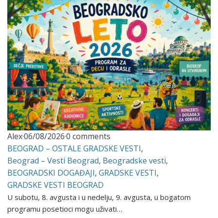
Alex
·
06/08/2026
·
0 comments
BEOGRAD – OSTALE GRADSKE VESTI
,
Beograd – Vesti Beograd
,
Beogradske vesti
,
BEOGRADSKI DOGAĐAJI
,
GRADSKE VESTI
,
GRADSKE VESTI BEOGRAD
U subotu, 8. avgusta i u nedelju, 9. avgusta, u bogatom
programu posetioci mogu uživati…