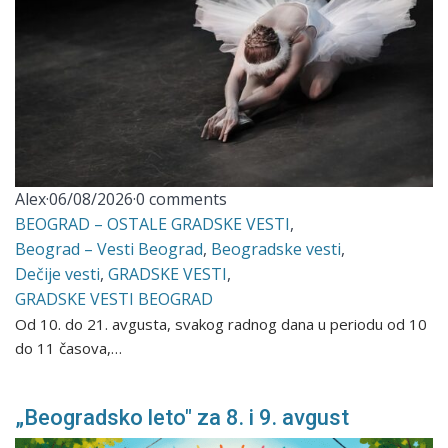
Alex
·
06/08/2026
·
0 comments
BEOGRAD – OSTALE GRADSKE VESTI
,
Beograd – Vesti Beograd
,
Beogradske vesti
,
Dečije vesti
,
GRADSKE VESTI
,
GRADSKE VESTI BEOGRAD
Od 10. do 21. avgusta, svakog radnog dana u periodu od 10
do 11 časova,…
„Beogradsko leto" za 8. i 9. avgust