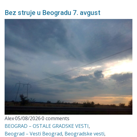
Bez struje u Beogradu 7. avgust
Alex
·
05/08/2026
·
0 comments
BEOGRAD – OSTALE GRADSKE VESTI
,
Beograd – Vesti Beograd
,
Beogradske vesti
,