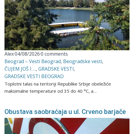
Alex
·
04/08/2026
·
0 comments
Beograd – Vesti Beograd
,
Beogradske vesti
,
ČUJEM JOŠ I …
,
GRADSKE VESTI
,
GRADSKE VESTI BEOGRAD
Toplotni talas na teritoriji Republike Srbije obeležiće
maksimalne temperature od 35 do 40 °C, a…
Obustava saobraćaja u ul. Crveno barjače