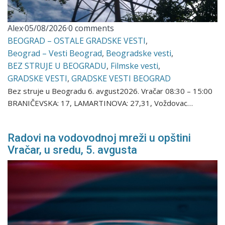
Alex
·
05/08/2026
·
0 comments
BEOGRAD – OSTALE GRADSKE VESTI
,
Beograd – Vesti Beograd
,
Beogradske vesti
,
BEZ STRUJE U BEOGRADU
,
Filmske vesti
,
GRADSKE VESTI
,
GRADSKE VESTI BEOGRAD
Bez struje u Beogradu 6. avgust2026. Vračar 08:30 – 15:00
BRANIČEVSKA: 17, LAMARTINOVA: 27,31, Voždovac…
Radovi na vodovodnoj mreži u opštini
Vračar, u sredu, 5. avgusta