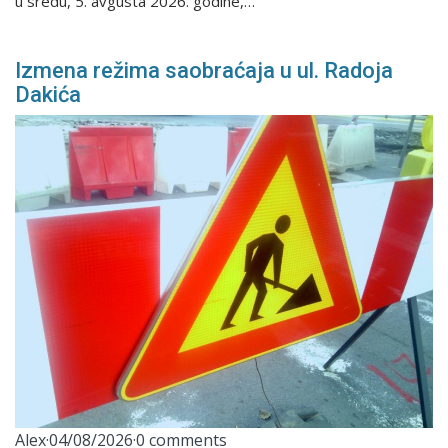
u sredu, 5. avgusta 2026. godine,…
Izmena režima saobraćaja u ul. Radoja
Dakića
Alex
·
04/08/2026
·
0 comments