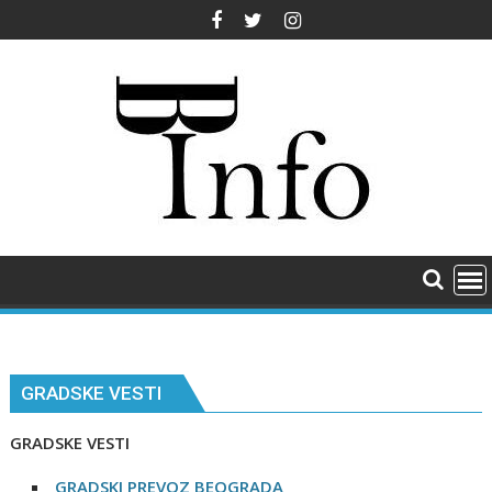
Skip
to
content
GRADSKE VESTI
GRADSKE VESTI
GRADSKI PREVOZ BEOGRADA