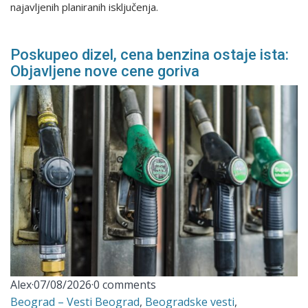
najavljenih planiranih isključenja.
Poskupeo dizel, cena benzina ostaje ista:
Objavljene nove cene goriva
Alex
·
07/08/2026
·
0 comments
Beograd – Vesti Beograd
,
Beogradske vesti
,