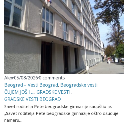
Alex
·
05/08/2026
·
0 comments
Beograd – Vesti Beograd
,
Beogradske vesti
,
ČUJEM JOŠ I …
,
GRADSKE VESTI
,
GRADSKE VESTI BEOGRAD
Savet roditelja Pete beogradske gimnazije saopštio je:
„Savet roditelja Pete beogradske gimnazije oštro osuđuje
nameru…