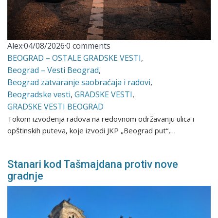
Alex
·
04/08/2026
·
0 comments
BEOGRAD – OSTALE GRADSKE VESTI
,
Beograd – Vesti Beograd
,
Beograd zatvaranje saobraćaja i radovi
,
Beogradske vesti
,
GRADSKE VESTI
,
GRADSKE VESTI BEOGRAD
Tokom izvođenja radova na redovnom održavanju ulica i
opštinskih puteva, koje izvodi JKP „Beograd put“,…
Stanari kod Tašmajdana protiv nove
gradnje