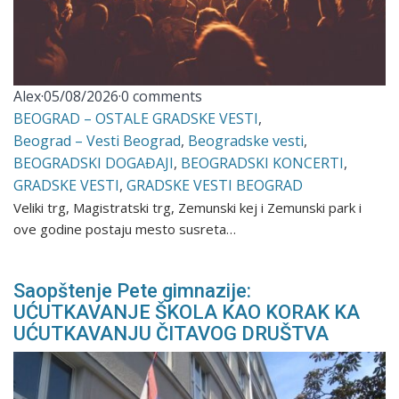
Alex
·
05/08/2026
·
0 comments
BEOGRAD – OSTALE GRADSKE VESTI
,
Beograd – Vesti Beograd
,
Beogradske vesti
,
BEOGRADSKI DOGAĐAJI
,
BEOGRADSKI KONCERTI
,
GRADSKE VESTI
,
GRADSKE VESTI BEOGRAD
Veliki trg, Magistratski trg, Zemunski kej i Zemunski park i
ove godine postaju mesto susreta…
Saopštenje Pete gimnazije:
UĆUTKAVANJE ŠKOLA KAO KORAK KA
UĆUTKAVANJU ČITAVOG DRUŠTVA