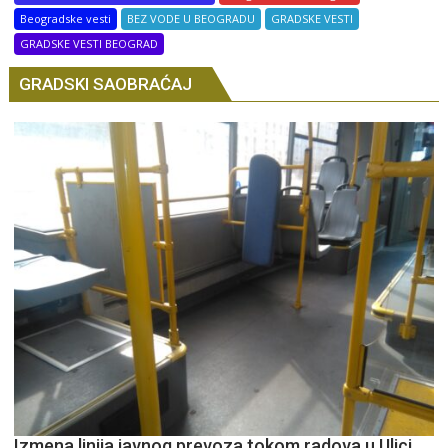
Beogradske vesti
BEZ VODE U BEOGRADU
GRADSKE VESTI
GRADSKE VESTI BEOGRAD
GRADSKI SAOBRAĆAJ
Izmena linija javnog prevoza tokom radova u Ulici