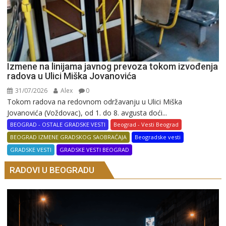
Izmene na linijama javnog prevoza tokom izvođenja
radova u Ulici Miška Jovanovića
31/07/2026
Alex
0
Tokom radova na redovnom održavanju u Ulici Miška
Jovanovića (Voždovac), od 1. do 8. avgusta doći...
BEOGRAD - OSTALE GRADSKE VESTI
Beograd - Vesti Beograd
BEOGRAD IZMENE GRADSKOG SAOBRAĆAJA
Beogradske vesti
GRADSKE VESTI
GRADSKE VESTI BEOGRAD
RADOVI U BEOGRADU