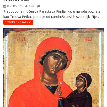
08/08/2026
Alex
0
Prepodobna mučenica Paraskeva Rimljanka, u narodu poznata
kao Trnova Petka, jedna je od ranohrišćanskih svetiteljki čije...
BEOGRAD - PRAZNICI