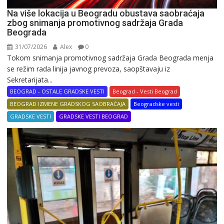
Na više lokacija u Beogradu obustava saobraćaja
zbog snimanja promotivnog sadržaja Grada
Beograda
31/07/2026
Alex
0
Tokom snimanja promotivnog sadržaja Grada Beograda menja
se režim rada linija javnog prevoza, saopštavaju iz
Sekretarijata...
BEOGRAD - OSTALE GRADSKE VESTI
Beograd - Vesti Beograd
BEOGRAD IZMENE GRADSKOG SAOBRAĆAJA
Beogradske vesti
GRADSKE VESTI
GRADSKE VESTI BEOGRAD