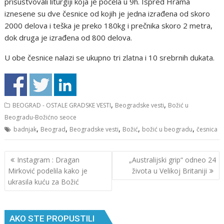
prisustvovali liturgiji koja je počela u 9h. Ispred Hrama
iznesene su dve česnice od kojih je jedna izrađena od skoro
2000 delova i teška je preko 180kg i prečnika skoro 2 metra,
dok druga je izrađena od 800 delova.
U obe česnice nalazi se ukupno tri zlatna i 10 srebrnih dukata.
,
,
BEOGRAD - OSTALE GRADSKE VESTI
Beogradske vesti
Božić u
Beogradu-Božićno seoce
,
,
,
,
,
badnjak
Beograd
Beogradske vesti
Božić
božić u beogradu
česnica
Кретање
Instagram : Dragan
„Australijski grip“ odneo 24
чланка
Mirković podelila kako je
života u Velikoj Britaniji
ukrasila kuću za Božić
AKO STE PROPUSTILI