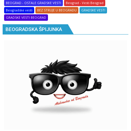
BEOGRAD - OSTALE GRADSKE VESTI
Beograd - Vesti Beograd
Beogradske vesti
BEZ STRUJE U BEOGRADU
GRADSKE VESTI
GRADSKE VESTI BEOGRAD
BEOGRADSKA ŠPIJUNKA