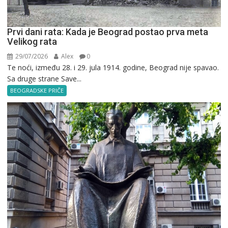
Prvi dani rata: Kada je Beograd postao prva meta
Velikog rata
29/07/2026
Alex
0
Te noći, između 28. i 29. jula 1914. godine, Beograd nije spavao.
Sa druge strane Save...
BEOGRADSKE PRIČE