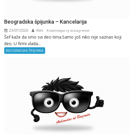
Beogradska špijunka – Kancelarija
23/07/2026
Alex
на
Коментари су искључени
Šef kaže da smo svi deo tima.Samo još niko nije saznao koji
Beogradska
deo. U firmi vlada...
špijunka
–
BEOGRADSKA ŠPIJUNKA
Kancelarija