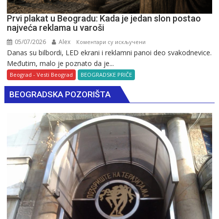
Prvi plakat u Beogradu: Kada je jedan slon postao
najveća reklama u varoši
05/07/2026
Alex
на
Коментари су искључени
Danas su bilbordi, LED ekrani i reklamni panoi deo svakodnevice.
Prvi
Međutim, malo je poznato da je...
plakat
u
Beograd - Vesti Beograd
BEOGRADSKE PRIČE
Beogradu:
BEOGRADSKA POZORIŠTA
Kada
je
jedan
slon
postao
najveća
reklama
u
varoši