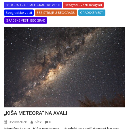
BEOGRAD - OSTALE GRADSKE VESTI
Beograd - Vesti Beograd
Beogradske vesti
BEZ STRUJE U BEOGRADU
GRADSKE VESTI
GRADSKE VESTI BEOGRAD
„KIŠA METEORA“ NA AVALI
08/08/2026
Alex
0
Manifestacija „Kiša meteora – Avalski toranj“ donosi bogat