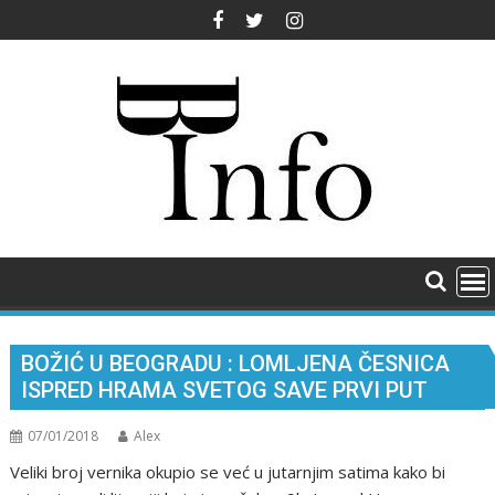
Skip
to
content
BOŽIĆ U BEOGRADU : LOMLJENA ČESNICA
ISPRED HRAMA SVETOG SAVE PRVI PUT
07/01/2018
Alex
Veliki broj vernika okupio se već u jutarnjim satima kako bi