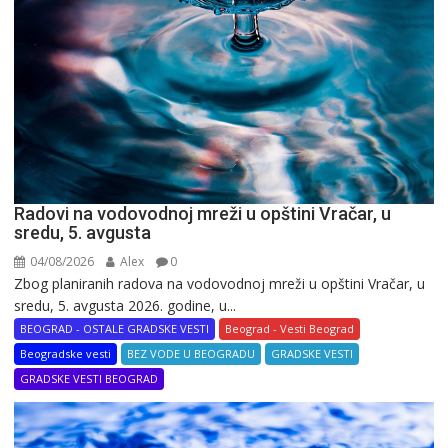
Radovi na vodovodnoj mreži u opštini Vračar, u
sredu, 5. avgusta
04/08/2026
Alex
0
Zbog planiranih radova na vodovodnoj mreži u opštini Vračar, u
sredu, 5. avgusta 2026. godine, u...
BEOGRAD - OSTALE GRADSKE VESTI
Beograd - Vesti Beograd
Beogradske vesti
BEZ VODE U BEOGRADU
GRADSKE VESTI
GRADSKE VESTI BEOGRAD