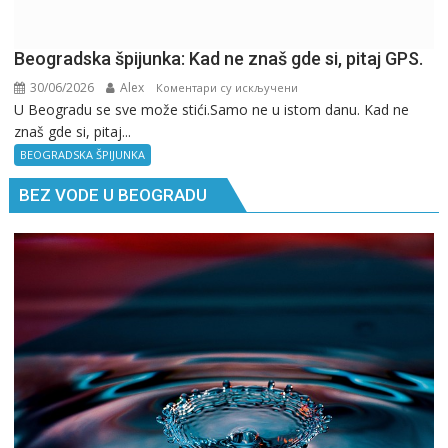
Beogradska špijunka: Kad ne znaš gde si, pitaj GPS.
30/06/2026
Alex
на
Коментари су искључени
U Beogradu se sve može stići.Samo ne u istom danu. Kad ne
Beogradska
znaš gde si, pitaj...
špijunka:
Kad
BEOGRADSKA ŠPIJUNKA
ne
BEZ VODE U BEOGRADU
znaš
gde
si,
pitaj
GPS.