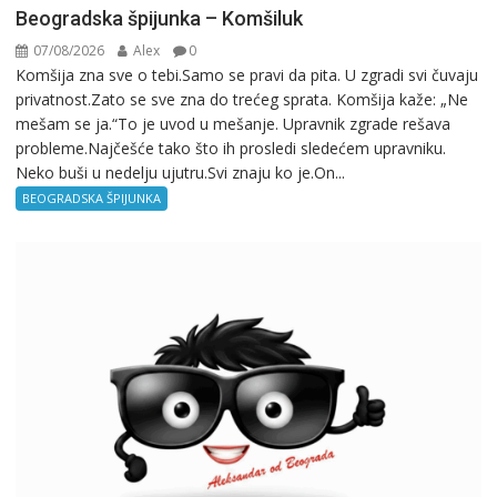
Beogradska špijunka – Komšiluk
07/08/2026
Alex
0
Komšija zna sve o tebi.Samo se pravi da pita. U zgradi svi čuvaju
privatnost.Zato se sve zna do trećeg sprata. Komšija kaže: „Ne
mešam se ja.“To je uvod u mešanje. Upravnik zgrade rešava
probleme.Najčešće tako što ih prosledi sledećem upravniku.
Neko buši u nedelju ujutru.Svi znaju ko je.On...
BEOGRADSKA ŠPIJUNKA