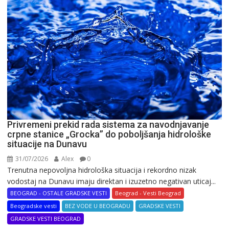
Privremeni prekid rada sistema za navodnjavanje
crpne stanice „Grocka” do poboljšanja hidrološke
situacije na Dunavu
31/07/2026
Alex
0
Trenutna nepovoljna hidrološka situacija i rekordno nizak
vodostaj na Dunavu imaju direktan i izuzetno negativan uticaj...
BEOGRAD - OSTALE GRADSKE VESTI
Beograd - Vesti Beograd
Beogradske vesti
BEZ VODE U BEOGRADU
GRADSKE VESTI
GRADSKE VESTI BEOGRAD