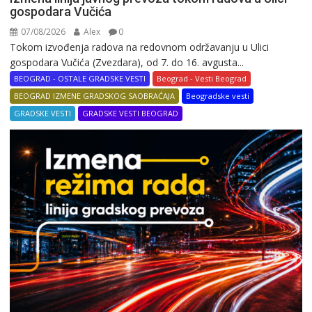
gospodara Vučića
07/08/2026
Alex
0
Tokom izvođenja radova na redovnom održavanju u Ulici
gospodara Vučića (Zvezdara), od 7. do 16. avgusta...
BEOGRAD - OSTALE GRADSKE VESTI
Beograd - Vesti Beograd
BEOGRAD IZMENE GRADSKOG SAOBRAĆAJA
Beogradske vesti
GRADSKE VESTI
GRADSKE VESTI BEOGRAD