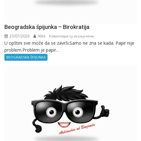
Beogradska špijunka – Birokratija
23/07/2026
Alex
на
Коментари су искључени
U opštini sve može da se završi.Samo ne zna se kada. Papir nije
Beogradska
problem.Problem je papir...
špijunka
–
BEOGRADSKA ŠPIJUNKA
Birokratija