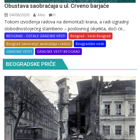
Obustava saobraćaja u ul. Crveno barjače
04/08/2026
Alex
0
Tokom izvođenja radova na demontaži krana, a radi izgradnji
slobodnostojećeg stambeno – poslovnog objekta, doći će...
BEOGRAD - OSTALE GRADSKE VESTI
Beograd - Vesti Beograd
Beograd zatvaranje saobraćaja i radovi
Beogradske vesti
GRADSKE VESTI
GRADSKE VESTI BEOGRAD
BEOGRADSKE PRIČE