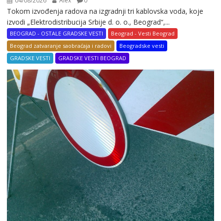
04/08/2026
Alex
0
Tokom izvođenja radova na izgradnji tri kablovska voda, koje
izvodi „Elektrodistribucija Srbije d. o. o., Beograd“,...
BEOGRAD - OSTALE GRADSKE VESTI
Beograd - Vesti Beograd
Beograd zatvaranje saobraćaja i radovi
Beogradske vesti
GRADSKE VESTI
GRADSKE VESTI BEOGRAD