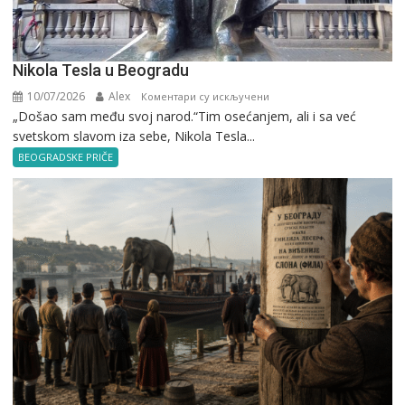
Nikola Tesla u Beogradu
10/07/2026
Alex
на
Коментари су искључени
„Došao sam među svoj narod.“Tim osećanjem, ali i sa već
Nikola
svetskom slavom iza sebe, Nikola Tesla...
Tesla
u
BEOGRADSKE PRIČE
Beogradu