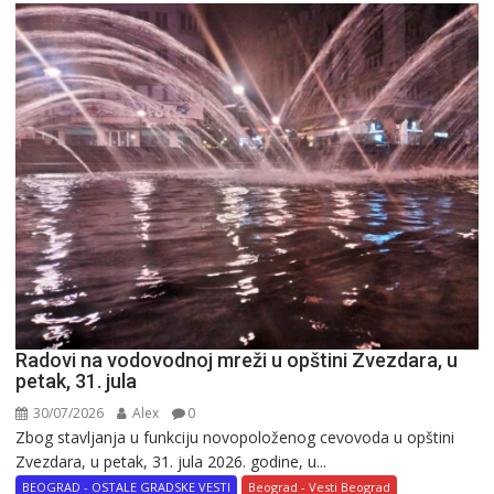
Radovi na vodovodnoj mreži u opštini Zvezdara, u
petak, 31. jula
30/07/2026
Alex
0
Zbog stavljanja u funkciju novopoloženog cevovoda u opštini
Zvezdara, u petak, 31. jula 2026. godine, u...
BEOGRAD - OSTALE GRADSKE VESTI
Beograd - Vesti Beograd