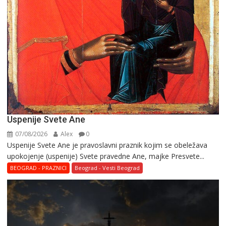
Uspenije Svete Ane
07/08/2026
Alex
0
Uspenije Svete Ane je pravoslavni praznik kojim se obeležava
upokojenje (uspenije) Svete pravedne Ane, majke Presvete...
BEOGRAD - PRAZNICI
Beograd - Vesti Beograd