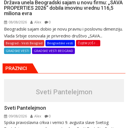
Država unela Beogradski sajam u novu firmu: „SAVA
PROPERTIES 2026“ dobila imovinu vrednu 116,5
miliona evra
08/08/2026
Alex
0
Beogradski sajam dobio je novu pravnu i poslovnu dimenziju.
Vlada Srbije osnovala je privredno društvo „SAVA...
Beograd - Vesti Beograd
Beogradske vesti
ČUJEM JOŠ I ...
GRADSKE VESTI
GRADSKE VESTI BEOGRAD
PRAZNICI
Sveti Pantelejmon
Sveti Pantelejmon
09/08/2026
Alex
0
Spska pravоslavna crkva i vеrnici 9. avgusta slavе Svеtоg