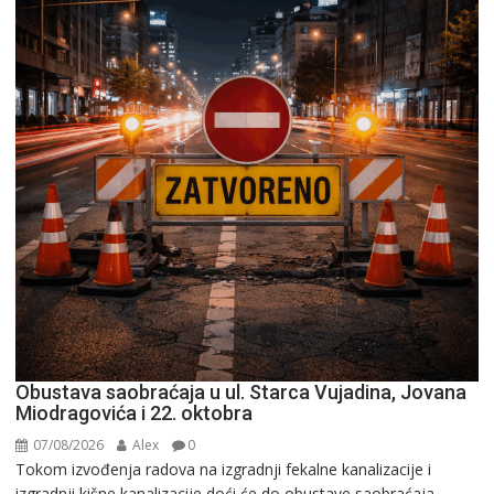
Obustava saobraćaja u ul. Starca Vujadina, Jovana
Miodragovića i 22. oktobra
07/08/2026
Alex
0
Tokom izvođenja radova na izgradnji fekalne kanalizacije i
izgradnji kišne kanalizacije doći će do obustave saobraćaja,...