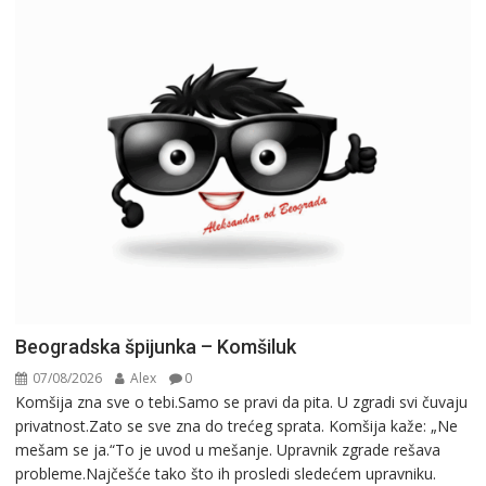
Beogradska špijunka – Komšiluk
07/08/2026
Alex
0
Komšija zna sve o tebi.Samo se pravi da pita. U zgradi svi čuvaju
privatnost.Zato se sve zna do trećeg sprata. Komšija kaže: „Ne
mešam se ja.“To je uvod u mešanje. Upravnik zgrade rešava
probleme.Najčešće tako što ih prosledi sledećem upravniku.