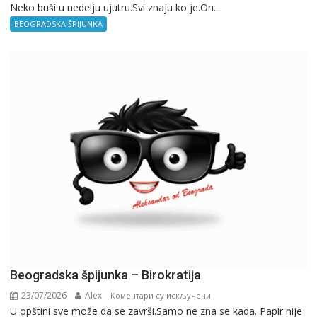
Neko buši u nedelju ujutru.Svi znaju ko je.On...
BEOGRADSKA ŠPIJUNKA
Beogradska špijunka – Birokratija
23/07/2026
Alex
на
Коментари су искључени
U opštini sve može da se završi.Samo ne zna se kada. Papir nije
Beogradska