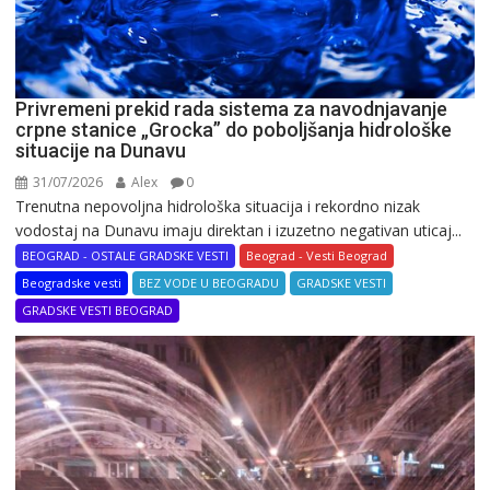
Privremeni prekid rada sistema za navodnjavanje
crpne stanice „Grocka” do poboljšanja hidrološke
situacije na Dunavu
31/07/2026
Alex
0
Trenutna nepovoljna hidrološka situacija i rekordno nizak
vodostaj na Dunavu imaju direktan i izuzetno negativan uticaj...
BEOGRAD - OSTALE GRADSKE VESTI
Beograd - Vesti Beograd
Beogradske vesti
BEZ VODE U BEOGRADU
GRADSKE VESTI
GRADSKE VESTI BEOGRAD