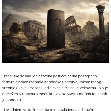
Francuska se kao jedinstvena politička celina postepeno
formirala nakon raspada Karolinškog carstva, tokom ranog
srednjeg veka. Proces ujedinjavanja trajao je vekovima i bio je
obeležen sukobima između kraljevske vlasti i moćnih feudalnih
gospodara.
U srednjem veku Francuska je postala jedna od ključnih