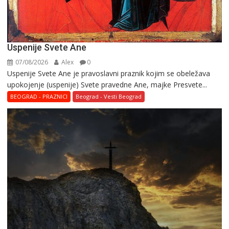
Uspenije Svete Ane
07/08/2026
Alex
0
Uspenije Svete Ane je pravoslavni praznik kojim se obeležava
upokojenje (uspenije) Svete pravedne Ane, majke Presvete...
BEOGRAD - PRAZNICI
Beograd - Vesti Beograd