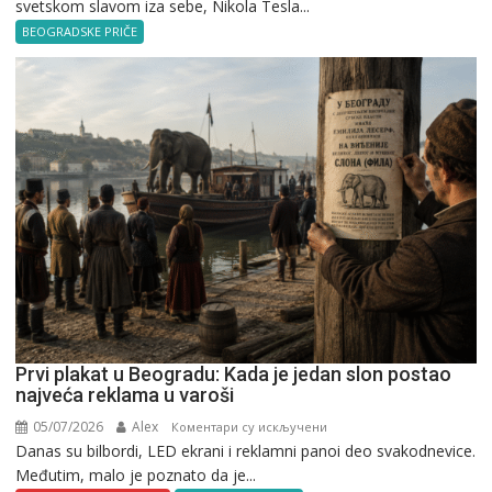
svetskom slavom iza sebe, Nikola Tesla...
Tesla
u
BEOGRADSKE PRIČE
Beogradu
Prvi plakat u Beogradu: Kada je jedan slon postao
najveća reklama u varoši
05/07/2026
Alex
на
Коментари су искључени
Danas su bilbordi, LED ekrani i reklamni panoi deo svakodnevice.
Prvi
Međutim, malo je poznato da je...
plakat