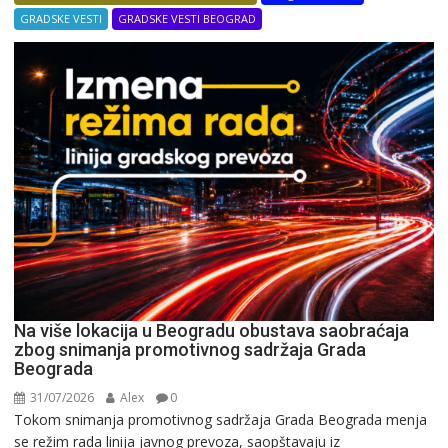
GRADSKE VESTI
GRADSKE VESTI BEOGRAD
Na više lokacija u Beogradu obustava saobraćaja
zbog snimanja promotivnog sadržaja Grada
Beograda
31/07/2026
Alex
0
Tokom snimanja promotivnog sadržaja Grada Beograda menja
se režim rada linija javnog prevoza, saopštavaju iz