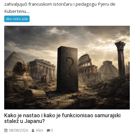
zahvaljujući francuskom istoričaru i pedagogu Pjeru de
Kubertenu....
Ako neko pita
Kako je nastao i kako je funkcionisao samurajski
stalež u Japanu?
08/08/2026
Alex
0