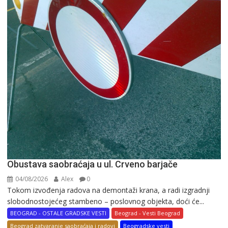
Obustava saobraćaja u ul. Crveno barjače
04/08/2026
Alex
0
Tokom izvođenja radova na demontaži krana, a radi izgradnji
slobodnostojećeg stambeno – poslovnog objekta, doći će...
BEOGRAD - OSTALE GRADSKE VESTI
Beograd - Vesti Beograd
Beograd zatvaranje saobraćaja i radovi
Beogradske vesti