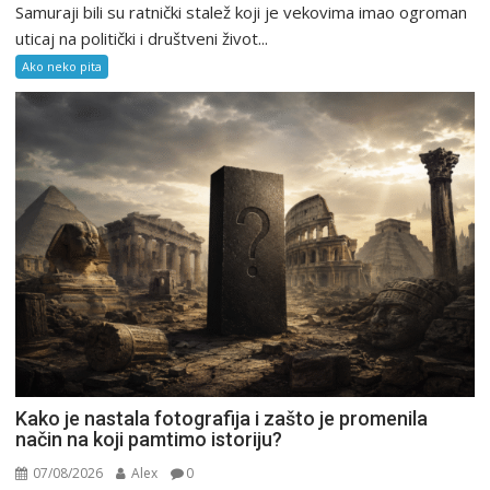
Samuraji bili su ratnički stalež koji je vekovima imao ogroman
uticaj na politički i društveni život...
Ako neko pita
Kako je nastala fotografija i zašto je promenila
način na koji pamtimo istoriju?
07/08/2026
Alex
0