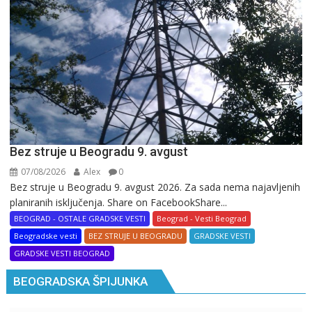
Bez struje u Beogradu 9. avgust
07/08/2026
Alex
0
Bez struje u Beogradu 9. avgust 2026. Za sada nema najavljenih
planiranih isključenja. Share on FacebookShare...
BEOGRAD - OSTALE GRADSKE VESTI
Beograd - Vesti Beograd
Beogradske vesti
BEZ STRUJE U BEOGRADU
GRADSKE VESTI
GRADSKE VESTI BEOGRAD
BEOGRADSKA ŠPIJUNKA