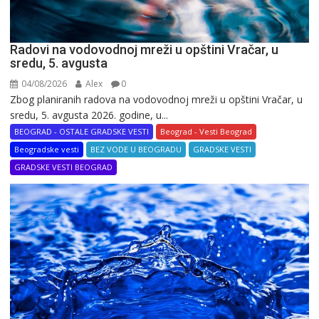
Radovi na vodovodnoj mreži u opštini Vračar, u
sredu, 5. avgusta
04/08/2026
Alex
0
Zbog planiranih radova na vodovodnoj mreži u opštini Vračar, u
sredu, 5. avgusta 2026. godine, u...
BEOGRAD - OSTALE GRADSKE VESTI
Beograd - Vesti Beograd
Beogradske vesti
BEZ VODE U BEOGRADU
GRADSKE VESTI
GRADSKE VESTI BEOGRAD