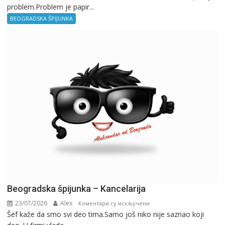
problem.Problem je papir...
špijunka
–
BEOGRADSKA ŠPIJUNKA
Birokratija
Beogradska špijunka – Kancelarija
23/07/2026
Alex
на
Коментари су искључени
Šef kaže da smo svi deo tima.Samo još niko nije saznao koji
Beogradska
špijunka