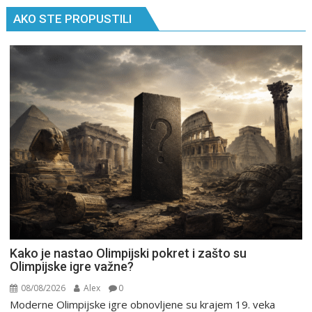
AKO STE PROPUSTILI
Kako je nastao Olimpijski pokret i zašto su
Olimpijske igre važne?
08/08/2026
Alex
0
Moderne Olimpijske igre obnovljene su krajem 19. veka