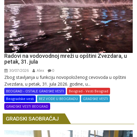
Radovi na vodovodnoj mreži u opštini Zvezdara, u
petak, 31. jula
30/07/2026
Alex
0
Zbog stavljanja u funkciju novopoloženog cevovoda u opštini
Zvezdara, u petak, 31. jula 2026. godine, u...
BEOGRAD - OSTALE GRADSKE VESTI
Beograd - Vesti Beograd
Beogradske vesti
BEZ VODE U BEOGRADU
GRADSKE VESTI
GRADSKE VESTI BEOGRAD
GRADSKI SAOBRAĆAJ