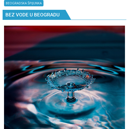
Kad
BEOGRADSKA ŠPIJUNKA
ne
BEZ VODE U BEOGRADU
znaš
gde
si,
pitaj
GPS.