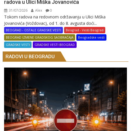
radova u Ulici Miška Jovanovića
31/07/2026
Alex
0
Tokom radova na redovnom održavanju u Ulici Miška
Jovanovića (Voždovac), od 1. do 8. avgusta doći...
BEOGRAD - OSTALE GRADSKE VESTI
Beograd - Vesti Beograd
BEOGRAD IZMENE GRADSKOG SAOBRAĆAJA
Beogradske vesti
GRADSKE VESTI
GRADSKE VESTI BEOGRAD
RADOVI U BEOGRADU