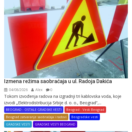
Izmena režima saobraćaja u ul. Radoja Dakića
04/08/2026
Alex
0
Tokom izvođenja radova na izgradnji tri kablovska voda, koje
izvodi „Elektrodistribucija Srbije d. o. o., Beograd“,...
BEOGRAD - OSTALE GRADSKE VESTI
Beograd - Vesti Beograd
Beograd zatvaranje saobraćaja i radovi
Beogradske vesti
GRADSKE VESTI
GRADSKE VESTI BEOGRAD