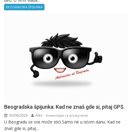
deo. U firmi vlada...
–
BEOGRADSKA ŠPIJUNKA
Kancelarija
Beogradska špijunka: Kad ne znaš gde si, pitaj GPS.
30/06/2026
Alex
на
Коментари су искључени
U Beogradu se sve može stići.Samo ne u istom danu. Kad ne
Beogradska
znaš gde si, pitaj...
špijunka: