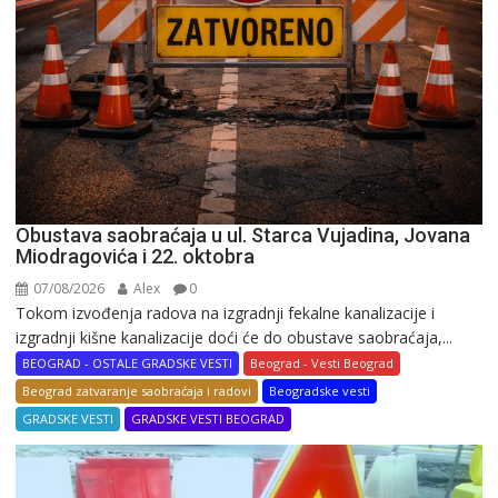
Obustava saobraćaja u ul. Starca Vujadina, Jovana
Miodragovića i 22. oktobra
07/08/2026
Alex
0
Tokom izvođenja radova na izgradnji fekalne kanalizacije i
izgradnji kišne kanalizacije doći će do obustave saobraćaja,...
BEOGRAD - OSTALE GRADSKE VESTI
Beograd - Vesti Beograd
Beograd zatvaranje saobraćaja i radovi
Beogradske vesti
GRADSKE VESTI
GRADSKE VESTI BEOGRAD