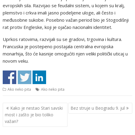
evropskih sila. Razvijao se feudalni sistem, u kojem su kralj,
plemstvo i crkva imali jasno podeljene uloge, ali često i
međusobne sukobe. Posebno važan period bio je Stogodišnji
rat protiv Engleske, koji je ojačao nacionalni identitet.
Uprkos ratovima, razvijali su se gradovi, trgovina i kultura.
Francuska je postepeno postajala centralna evropska
monarhija, što će kasnije omogućiti njen veliki politički uticaj u
novom veku.
Ako neko pita
Ako neko pita
Кретање
Kako je nestao Stari savski
Bez struje u Beogradu 9. jul
чланка
most i zašto je bio toliko
važan?