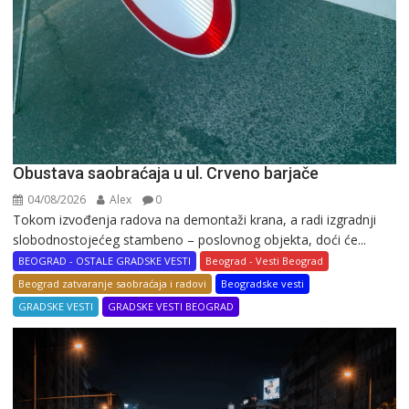
Obustava saobraćaja u ul. Crveno barjače
04/08/2026
Alex
0
Tokom izvođenja radova na demontaži krana, a radi izgradnji
slobodnostojećeg stambeno – poslovnog objekta, doći će...
BEOGRAD - OSTALE GRADSKE VESTI
Beograd - Vesti Beograd
Beograd zatvaranje saobraćaja i radovi
Beogradske vesti
GRADSKE VESTI
GRADSKE VESTI BEOGRAD