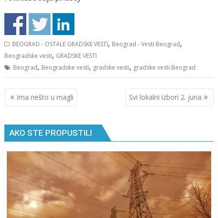
,
,
BEOGRAD - OSTALE GRADSKE VESTI
Beograd - Vesti Beograd
,
Beogradske vesti
GRADSKE VESTI
,
,
,
Beograd
Beogradske vesti
gradske vesti
gradske vesti.Beograd
Кретање
Ima nešto u magli
Svi lokalni izbori 2. juna
чланка
AKO STE PROPUSTILI