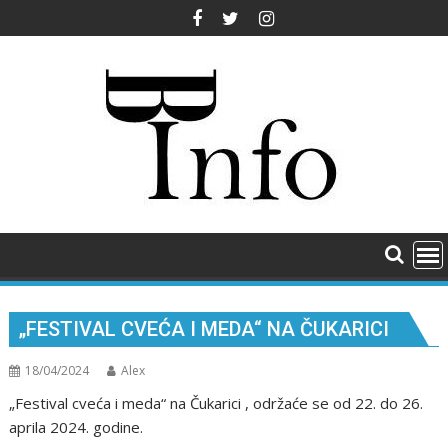
Skip
to
content
„FESTIVAL CVEĆA I MEDA“ NA ČUKARICI
18/04/2024
Alex
„Festival cveća i meda“ na Čukarici , održaće se od 22. do 26.
aprila 2024. godine.