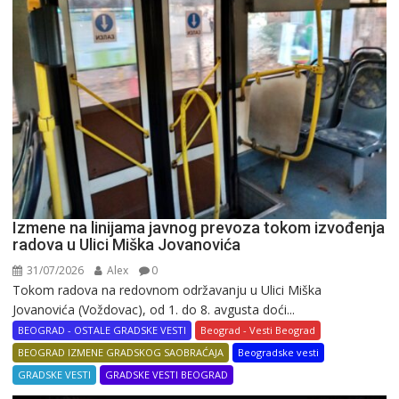
Izmene na linijama javnog prevoza tokom izvođenja
radova u Ulici Miška Jovanovića
31/07/2026
Alex
0
Tokom radova na redovnom održavanju u Ulici Miška
Jovanovića (Voždovac), od 1. do 8. avgusta doći...
BEOGRAD - OSTALE GRADSKE VESTI
Beograd - Vesti Beograd
BEOGRAD IZMENE GRADSKOG SAOBRAĆAJA
Beogradske vesti
GRADSKE VESTI
GRADSKE VESTI BEOGRAD