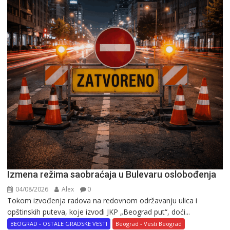
Izmena režima saobraćaja u Bulevaru oslobođenja
04/08/2026
Alex
0
Tokom izvođenja radova na redovnom održavanju ulica i
opštinskih puteva, koje izvodi JKP „Beograd put“, doći...
BEOGRAD - OSTALE GRADSKE VESTI
Beograd - Vesti Beograd