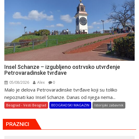
Insel Schanze – izgubljeno ostrvsko utvrđenje
Petrovaradinske tvrđave
05/08/2026
Alex
0
Malo je delova Petrovaradinske tvrđave koji su toliko
nepoznati kao Insel Schanze. Danas od njega nema...
Beograd - Vesti Beograd
BEOGRADSKI MAGAZIN
Istorijski zabavnik
PRAZNICI