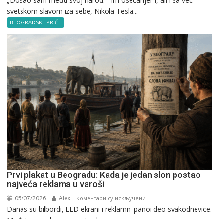
„Došao sam među svoj narod.“Tim osećanjem, ali i sa već
svetskom slavom iza sebe, Nikola Tesla...
Tesla
u
BEOGRADSKE PRIČE
Beogradu
Prvi plakat u Beogradu: Kada je jedan slon postao
najveća reklama u varoši
05/07/2026
Alex
на
Коментари су искључени
Danas su bilbordi, LED ekrani i reklamni panoi deo svakodnevice.
Prvi