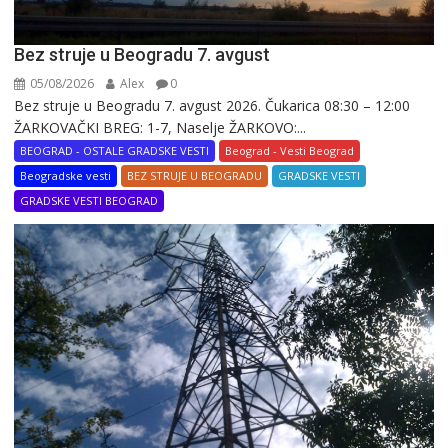
Bez struje u Beogradu 7. avgust
05/08/2026
Alex
0
Bez struje u Beogradu 7. avgust 2026. Čukarica 08:30 – 12:00
ŽARKOVAČKI BREG: 1-7, Naselje ŽARKOVO:...
BEOGRAD - OSTALE GRADSKE VESTI
Beograd - Vesti Beograd
Beogradske vesti
BEZ STRUJE U BEOGRADU
GRADSKE VESTI
GRADSKE VESTI BEOGRAD