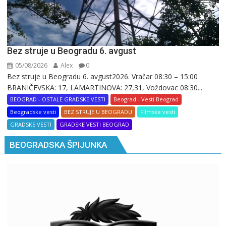
Bez struje u Beogradu 6. avgust
05/08/2026
Alex
0
Bez struje u Beogradu 6. avgust2026. Vračar 08:30 – 15:00
BRANIČEVSKA: 17, LAMARTINOVA: 27,31, Voždovac 08:30...
BEOGRAD - OSTALE GRADSKE VESTI
Beograd - Vesti Beograd
Beogradske vesti
BEZ STRUJE U BEOGRADU
Filmske vesti
GRADSKE VESTI
GRADSKE VESTI BEOGRAD
BEOGRADSKA ŠPIJUNKA