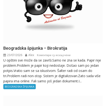
Beogradska špijunka – Birokratija
23/07/2026
Alex
на
Коментари су искључени
U opštini sve može da se završi.Samo ne zna se kada. Papir nije
Beogradska
problem.Problem je papir koji nedostaje. Došao sam po jedan
špijunka
potpis.Vratio sam se sa iskustvom. Šalter radi od osam do
–
tri.Problem radi non-stop. Sistem je digitalizovan.Zato sada više
Birokratija
papira ima online. Fali samo još jedan dokument.I...
BEOGRADSKA ŠPIJUNKA