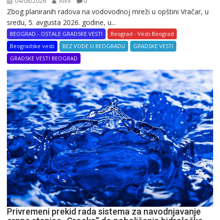
04/08/2026
Alex
0
Zbog planiranih radova na vodovodnoj mreži u opštini Vračar, u
sredu, 5. avgusta 2026. godine, u...
BEOGRAD - OSTALE GRADSKE VESTI
Beograd - Vesti Beograd
Beogradske vesti
BEZ VODE U BEOGRADU
GRADSKE VESTI
GRADSKE VESTI BEOGRAD
Privremeni prekid rada sistema za navodnjavanje