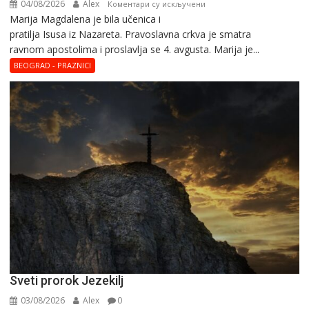
04/08/2026
Alex
на
Коментари су искључени
Marija Magdalena je bila učenica i
Sveta
pratilja Isusa iz Nazareta. Pravoslavna crkva je smatra
Marija
ravnom apostolima i proslavlja se 4. avgusta. Marija je...
Magdalena
–
BEOGRAD - PRAZNICI
Blaga
Marija
Sveti prorok Jezekilj
03/08/2026
Alex
0