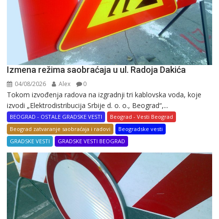
Izmena režima saobraćaja u ul. Radoja Dakića
04/08/2026
Alex
0
Tokom izvođenja radova na izgradnji tri kablovska voda, koje
izvodi „Elektrodistribucija Srbije d. o. o., Beograd“,...
BEOGRAD - OSTALE GRADSKE VESTI
Beograd - Vesti Beograd
Beograd zatvaranje saobraćaja i radovi
Beogradske vesti
GRADSKE VESTI
GRADSKE VESTI BEOGRAD