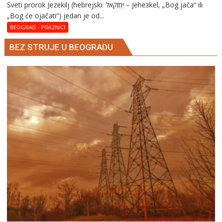
Sveti prorok Jezekilj (hebrejski: יְחֶזְקֵאל – Jehезkel, „Bog jača“ ili
„Bog će ojačati“) jedan je od...
BEOGRAD - PRAZNICI
BEZ STRUJE U BEOGRADU