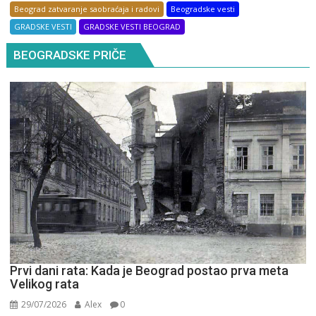
Beograd zatvaranje saobraćaja i radovi
Beogradske vesti
GRADSKE VESTI
GRADSKE VESTI BEOGRAD
BEOGRADSKE PRIČE
Prvi dani rata: Kada je Beograd postao prva meta
Velikog rata
29/07/2026
Alex
0