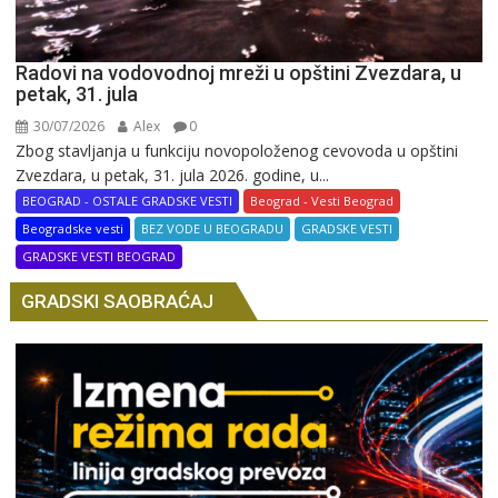
Radovi na vodovodnoj mreži u opštini Zvezdara, u
petak, 31. jula
30/07/2026
Alex
0
Zbog stavljanja u funkciju novopoloženog cevovoda u opštini
Zvezdara, u petak, 31. jula 2026. godine, u...
BEOGRAD - OSTALE GRADSKE VESTI
Beograd - Vesti Beograd
Beogradske vesti
BEZ VODE U BEOGRADU
GRADSKE VESTI
GRADSKE VESTI BEOGRAD
GRADSKI SAOBRAĆAJ