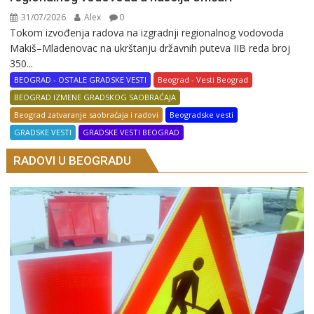
31/07/2026
Alex
0
Tokom izvođenja radova na izgradnji regionalnog vodovoda
Makiš–Mladenovac na ukrštanju državnih puteva IIB reda broj
350...
BEOGRAD - OSTALE GRADSKE VESTI
Beograd - Vesti Beograd
BEOGRAD IZMENE GRADSKOG SAOBRAĆAJA
Beograd zatvaranje saobraćaja i radovi
Beogradske vesti
GRADSKE VESTI
GRADSKE VESTI BEOGRAD
RADOVI U BEOGRADU