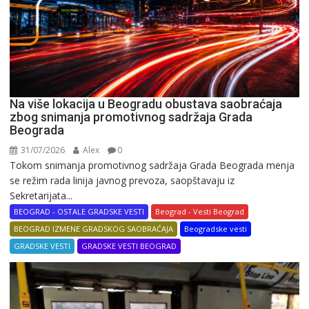
Na više lokacija u Beogradu obustava saobraćaja
zbog snimanja promotivnog sadržaja Grada
Beograda
31/07/2026
Alex
0
Tokom snimanja promotivnog sadržaja Grada Beograda menja
se režim rada linija javnog prevoza, saopštavaju iz
Sekretarijata...
BEOGRAD - OSTALE GRADSKE VESTI
Beograd - Vesti Beograd
BEOGRAD IZMENE GRADSKOG SAOBRAĆAJA
Beogradske vesti
GRADSKE VESTI
GRADSKE VESTI BEOGRAD