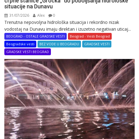
crpne stanice „Grocka” do poboljšanja hidrološke
situacije na Dunavu
31/07/2026
Alex
0
Trenutna nepovoljna hidrološka situacija i rekordno nizak
vodostaj na Dunavu imaju direktan i izuzetno negativan uticaj...
BEOGRAD - OSTALE GRADSKE VESTI
Beograd - Vesti Beograd
Beogradske vesti
BEZ VODE U BEOGRADU
GRADSKE VESTI
GRADSKE VESTI BEOGRAD