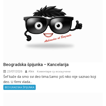
Beogradska špijunka – Kancelarija
23/07/2026
Alex
на
Коментари су искључени
Šef kaže da smo svi deo tima.Samo još niko nije saznao koji
Beogradska
deo. U firmi vlada...
špijunka
–
BEOGRADSKA ŠPIJUNKA
Kancelarija