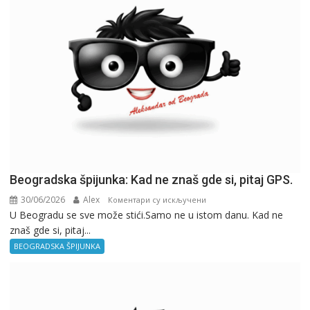
Beogradska špijunka: Kad ne znaš gde si, pitaj GPS.
30/06/2026
Alex
на
Коментари су искључени
U Beogradu se sve može stići.Samo ne u istom danu. Kad ne
Beogradska
znaš gde si, pitaj...
špijunka:
Kad
BEOGRADSKA ŠPIJUNKA
ne
znaš
gde
si,