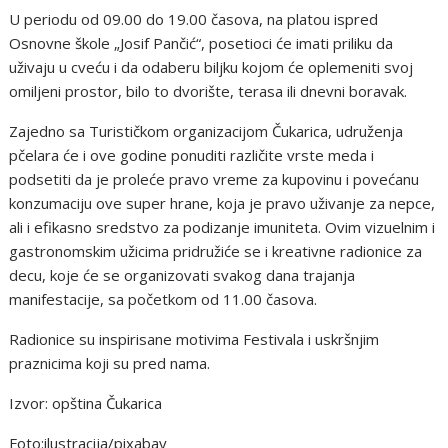
U periodu od 09.00 do 19.00 časova, na platou ispred
Osnovne škole „Josif Pančić“, posetioci će imati priliku da
uživaju u cveću i da odaberu biljku kojom će oplemeniti svoj
omiljeni prostor, bilo to dvorište, terasa ili dnevni boravak.
Zajedno sa Turističkom organizacijom Čukarica, udruženja
pčelara će i ove godine ponuditi različite vrste meda i
podsetiti da je proleće pravo vreme za kupovinu i povećanu
konzumaciju ove super hrane, koja je pravo uživanje za nepce,
ali i efikasno sredstvo za podizanje imuniteta. Ovim vizuelnim i
gastronomskim užicima pridružiće se i kreativne radionice za
decu, koje će se organizovati svakog dana trajanja
manifestacije, sa početkom od 11.00 časova.
Radionice su inspirisane motivima Festivala i uskršnjim
praznicima koji su pred nama.
Izvor: opština Čukarica
Foto:ilustracija/pixabay