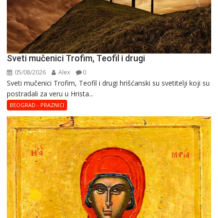
Sveti mučenici Trofim, Teofil i drugi
05/08/2026
Alex
0
Sveti mučenici Trofim, Teofil i drugi hrišćanski su svetitelji koji su
postradali za veru u Hrista...
BEOGRAD - PRAZNICI