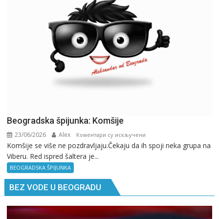
pitaj
GPS.
Beogradska špijunka: Komšije
23/06/2026
Alex
на
Коментари су искључени
Komšije se više ne pozdravljaju.Čekaju da ih spoji neka grupa na
Beogradska
Viberu. Red ispred šaltera je...
špijunka:
Komšije
BEOGRADSKA ŠPIJUNKA
BEZ VODE U BEOGRADU