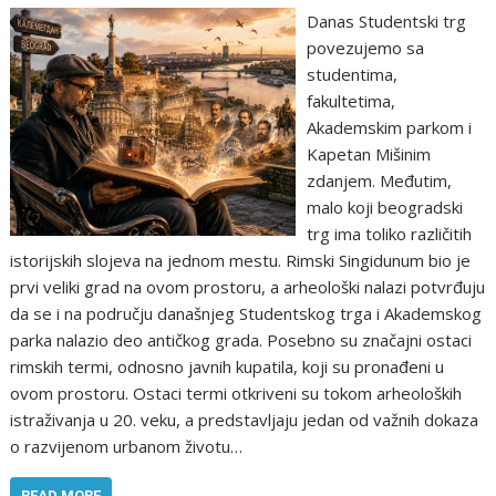
Danas Studentski trg
povezujemo sa
studentima,
fakultetima,
Akademskim parkom i
Kapetan Mišinim
zdanjem. Međutim,
malo koji beogradski
trg ima toliko različitih
istorijskih slojeva na jednom mestu. Rimski Singidunum bio je
prvi veliki grad na ovom prostoru, a arheološki nalazi potvrđuju
da se i na području današnjeg Studentskog trga i Akademskog
parka nalazio deo antičkog grada. Posebno su značajni ostaci
rimskih termi, odnosno javnih kupatila, koji su pronađeni u
ovom prostoru. Ostaci termi otkriveni su tokom arheoloških
istraživanja u 20. veku, a predstavljaju jedan od važnih dokaza
o razvijenom urbanom životu…
READ MORE