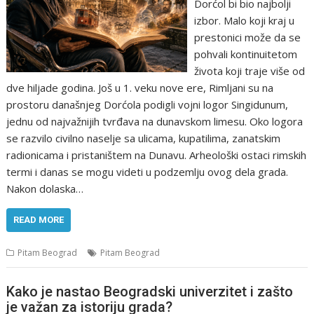
Dorćol bi bio najbolji
izbor. Malo koji kraj u
prestonici može da se
pohvali kontinuitetom
života koji traje više od
dve hiljade godina. Još u 1. veku nove ere, Rimljani su na
prostoru današnjeg Dorćola podigli vojni logor Singidunum,
jednu od najvažnijih tvrđava na dunavskom limesu. Oko logora
se razvilo civilno naselje sa ulicama, kupatilima, zanatskim
radionicama i pristaništem na Dunavu. Arheološki ostaci rimskih
termi i danas se mogu videti u podzemlju ovog dela grada.
Nakon dolaska…
READ MORE
Pitam Beograd
Pitam Beograd
Kako je nastao Beogradski univerzitet i zašto
je važan za istoriju grada?