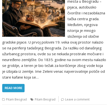
mesta u Beogradu –
pijaca, autobusko
čvorište i nezaobilazna
tačka centra grada.
Međutim, njegova
istorija je mnogo
složenija od obične
gradske pijace. U prvoj polovini 19. veka ovaj prostor nalazio
se na periferiji tadašnjeg Beograda. Za razliku od današnjeg
užurbanog prostora, ovde su se nekada prostirale močvare i
neuređeno zemljište. Do 1835. godine na ovom mestu nalazilo
se groblje, a teren je bio težak za korišćenje zbog vode koja
je izbijala iz zemlje. Ime Zeleni venac najverovatnije potiče od
stare kafane koja se…
READ MORE
Pitam Beograd
Pitam Beograd
Leave a comment