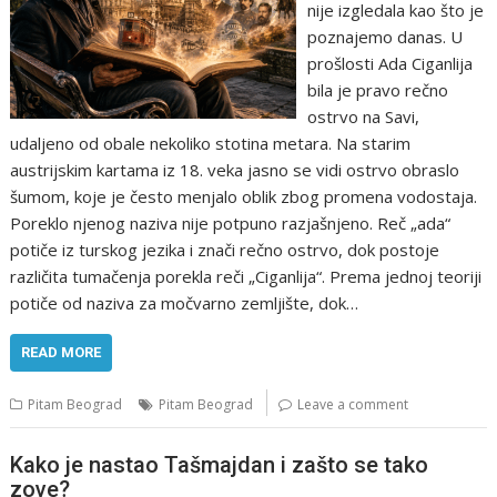
nije izgledala kao što je
poznajemo danas. U
prošlosti Ada Ciganlija
bila je pravo rečno
ostrvo na Savi,
udaljeno od obale nekoliko stotina metara. Na starim
austrijskim kartama iz 18. veka jasno se vidi ostrvo obraslo
šumom, koje je često menjalo oblik zbog promena vodostaja.
Poreklo njenog naziva nije potpuno razjašnjeno. Reč „ada“
potiče iz turskog jezika i znači rečno ostrvo, dok postoje
različita tumačenja porekla reči „Ciganlija“. Prema jednoj teoriji
potiče od naziva za močvarno zemljište, dok…
READ MORE
Pitam Beograd
Pitam Beograd
Leave a comment
Kako je nastao Tašmajdan i zašto se tako
zove?