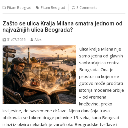
Pitam Beograd
Pitam Beograd
3 Comments
Zašto se ulica Kralja Milana smatra jednom od
najvažnijih ulica Beograda?
31/07/2026
Alex
Ulica kralja Milana nije
samo jedna od glavnih
saobraćajnica centra
Beograda. Ona je
prostor na kojem se
gotovo može pročitati
istorija moderne Srbije
– od vremena
kneževine, preko
kraljevine, do savremene države. Njena današnja trasa
oblikovala se tokom druge polovine 19. veka, kada Beograd
izlazi iz okvira nekadašnje varoši oko Beogradske tvrđave i