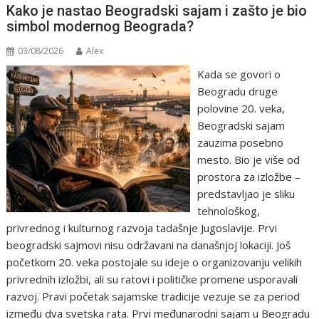
Kako je nastao Beogradski sajam i zašto je bio
simbol modernog Beograda?
03/08/2026
Alex
Kada se govori o
Beogradu druge
polovine 20. veka,
Beogradski sajam
zauzima posebno
mesto. Bio je više od
prostora za izložbe –
predstavljao je sliku
tehnološkog,
privrednog i kulturnog razvoja tadašnje Jugoslavije. Prvi
beogradski sajmovi nisu održavani na današnjoj lokaciji. Još
početkom 20. veka postojale su ideje o organizovanju velikih
privrednih izložbi, ali su ratovi i političke promene usporavali
razvoj. Pravi početak sajamske tradicije vezuje se za period
između dva svetska rata. Prvi međunarodni sajam u Beogradu