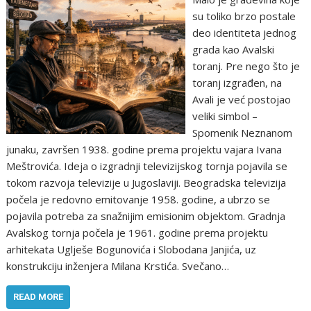
su toliko brzo postale
deo identiteta jednog
grada kao Avalski
toranj. Pre nego što je
toranj izgrađen, na
Avali je već postojao
veliki simbol –
Spomenik Neznanom
junaku, završen 1938. godine prema projektu vajara Ivana
Meštrovića. Ideja o izgradnji televizijskog tornja pojavila se
tokom razvoja televizije u Jugoslaviji. Beogradska televizija
počela je redovno emitovanje 1958. godine, a ubrzo se
pojavila potreba za snažnijim emisionim objektom. Gradnja
Avalskog tornja počela je 1961. godine prema projektu
arhitekata Uglješe Bogunovića i Slobodana Janjića, uz
konstrukciju inženjera Milana Krstića. Svečano…
READ MORE