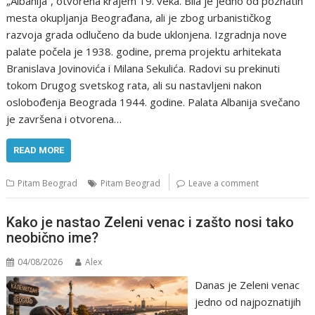
„Albanija“, otvorena krajem 19. veka. Bila je jedno od poznatih
mesta okupljanja Beograđana, ali je zbog urbanističkog
razvoja grada odlučeno da bude uklonjena. Izgradnja nove
palate počela je 1938. godine, prema projektu arhitekata
Branislava Jovinovića i Milana Sekulića. Radovi su prekinuti
tokom Drugog svetskog rata, ali su nastavljeni nakon
oslobođenja Beograda 1944. godine. Palata Albanija svečano
je završena i otvorena…
READ MORE
Pitam Beograd
Pitam Beograd
Leave a comment
Kako je nastao Zeleni venac i zašto nosi tako
neobično ime?
04/08/2026
Alex
Danas je Zeleni venac
jedno od najpoznatijih