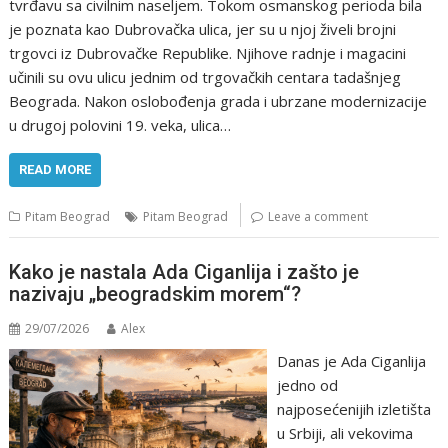
tvrđavu sa civilnim naseljem. Tokom osmanskog perioda bila
je poznata kao Dubrovačka ulica, jer su u njoj živeli brojni
trgovci iz Dubrovačke Republike. Njihove radnje i magacini
učinili su ovu ulicu jednim od trgovačkih centara tadašnjeg
Beograda. Nakon oslobođenja grada i ubrzane modernizacije
u drugoj polovini 19. veka, ulica…
READ MORE
Pitam Beograd
Pitam Beograd
Leave a comment
Kako je nastala Ada Ciganlija i zašto je
nazivaju „beogradskim morem“?
29/07/2026
Alex
Danas je Ada Ciganlija
jedno od
najposećenijih izletišta
u Srbiji, ali vekovima