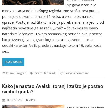
njegova istorija je
mnogo starija od današnjeg izgleda. Ime Vračar prvi put se
pominje u dokumentima iz 16. veka, u vreme osmanske
uprave. Postoje različita tumačenja porekla imena, a jedno od
najčešćih povezuje ga sa rečju „vrač“ – čovek koji se bavio
narodnim lečenjem. Tokom osmanskog perioda ovaj prostor
bio je izvan glavnog gradskog jezgra i uglavnom je imao
seoski karakter. Veliki preokret nastaje tokom 19. veka kada
se…
READ MORE
Pitam Beograd
Pitam Beograd
Leave a comment
Kako je nastao Avalski toranj i zašto je postao
simbol grada?
31/07/2026
Alex
Malo je građevina koje