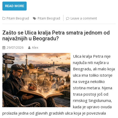
READ MORE
Pitam Beograd
Pitam Beograd
Leave a comment
Zašto se Ulica kralja Petra smatra jednom od
najvažnijih u Beogradu?
29/07/2026
Alex
Ulica kralja Petra nije
najduža niti najšira u
Beogradu, ali malo koja
ulica ima toliko istorije
na svega nekoliko
stotina metara. Njena
trasa postoji još od
rimskog Singidunuma,
kada je upravo ovuda
prolazila jedna od glavnih gradskih ulica koja je povezivala