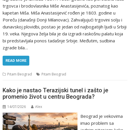
trgovca i brodovlasnika Miše Anastasijevića, poznatog kao
kapetan Miša. Miša Anastasijević rođen je 1803. godine u
Poreču (današnji Donji Milanovac). Zahvaljujući trgovini solju i
dunavskoj plovidbi, postao je jedan od najbogatijih ljudi u Srbiji
19. veka. Njegova želja bila je da izgradi raskošnu palatu koja
bi predstavljala ponos tadašnje Srbije. Međutim, sudbina
zgrade bila…
READ MORE
Pitam Beograd
Pitam Beograd
Kako je nastao Terazijski tunel i zašto je
promenio život u centru Beograda?
14/07/2026
Alex
Beograd je vekovima
imao problem sa
jednim pitanjem: kako