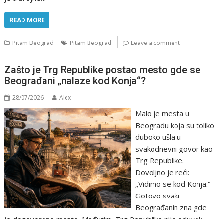
READ MORE
Pitam Beograd
Pitam Beograd
Leave a comment
Zašto je Trg Republike postao mesto gde se
Beograđani „nalaze kod Konja“?
28/07/2026
Alex
Malo je mesta u
Beogradu koja su toliko
duboko ušla u
svakodnevni govor kao
Trg Republike.
Dovoljno je reći:
„Vidimo se kod Konja.“
Gotovo svaki
Beograđanin zna gde
je dogovoreno mesto. Međutim, Trg Republike nije oduvek