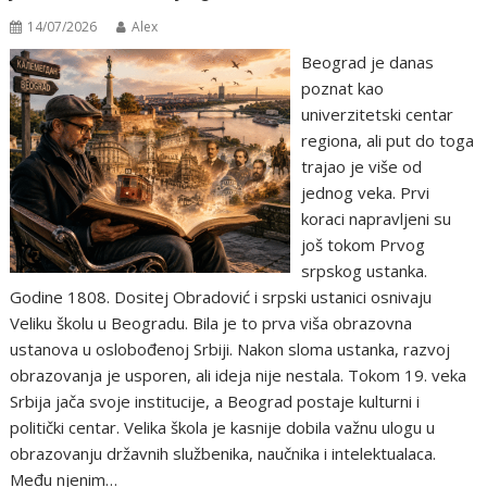
14/07/2026
Alex
Beograd je danas
poznat kao
univerzitetski centar
regiona, ali put do toga
trajao je više od
jednog veka. Prvi
koraci napravljeni su
još tokom Prvog
srpskog ustanka.
Godine 1808. Dositej Obradović i srpski ustanici osnivaju
Veliku školu u Beogradu. Bila je to prva viša obrazovna
ustanova u oslobođenoj Srbiji. Nakon sloma ustanka, razvoj
obrazovanja je usporen, ali ideja nije nestala. Tokom 19. veka
Srbija jača svoje institucije, a Beograd postaje kulturni i
politički centar. Velika škola je kasnije dobila važnu ulogu u
obrazovanju državnih službenika, naučnika i intelektualaca.
Među njenim…