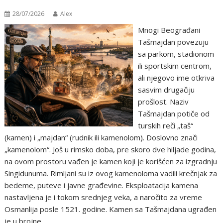
28/07/2026
Alex
Mnogi Beograđani
Tašmajdan povezuju
sa parkom, stadionom
ili sportskim centrom,
ali njegovo ime otkriva
sasvim drugačiju
prošlost. Naziv
Tašmajdan potiče od
turskih reči „taš“
(kamen) i „majdan“ (rudnik ili kamenolom). Doslovno znači
„kamenolom“. Još u rimsko doba, pre skoro dve hiljade godina,
na ovom prostoru vađen je kamen koji je korišćen za izgradnju
Singidunuma. Rimljani su iz ovog kamenoloma vadili krečnjak za
bedeme, puteve i javne građevine. Eksploatacija kamena
nastavljena je i tokom srednjeg veka, a naročito za vreme
Osmanlija posle 1521. godine. Kamen sa Tašmajdana ugrađen
je u brojne…