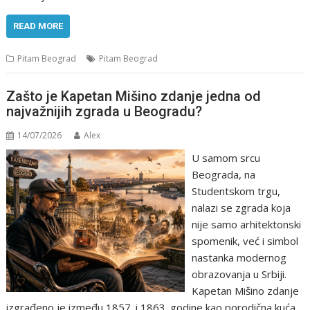
READ MORE
Pitam Beograd
Pitam Beograd
Zašto je Kapetan Mišino zdanje jedna od
najvažnijih zgrada u Beogradu?
14/07/2026
Alex
U samom srcu
Beograda, na
Studentskom trgu,
nalazi se zgrada koja
nije samo arhitektonski
spomenik, već i simbol
nastanka modernog
obrazovanja u Srbiji.
Kapetan Mišino zdanje
izgrađeno je između 1857. i 1863. godine kao porodična kuća