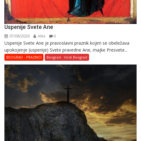
Uspenije Svete Ane
07/08/2026
Alex
0
Uspenije Svete Ane je pravoslavni praznik kojim se obeležava
upokojenje (uspenije) Svete pravedne Ane, majke Presvete...
BEOGRAD - PRAZNICI
Beograd - Vesti Beograd