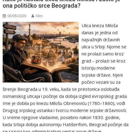
ona političko srce Beograda?
06/08/2026
Alex
Ulica kneza Miloša
danas je jedna od
najvažnijih državnih
ulica u Srbiji. Njome se
ne prolazi samo kroz
grad – prolazi se kroz
istoriju moderne
srpske države. Njeni
počeci vezani su za
širenje Beograda u 19. veku, kada se prestonica oslobađa
osmanskog uticaja i počinje da dobija izgled evropskog grada.
Ime je dobila po knezu Milošu Obrenoviću (1780–1860), vođi
Drugog srpskog ustanka i tvorcu moderne srpske državnosti.
U vreme njegove vladavine, posebno nakon 1830. godine,
kada Srbija dobija autonomiju Hatišerifom, Beograd počinje da
se razvija kao administrativni centar nove države.…