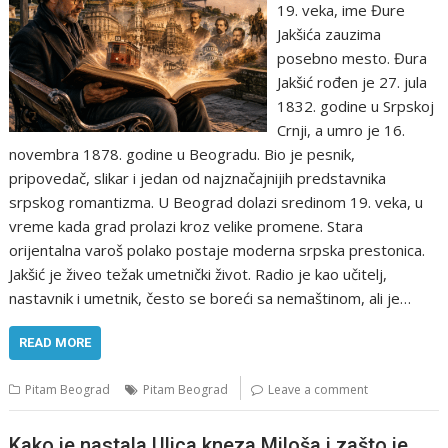
19. veka, ime Đure
Jakšića zauzima
posebno mesto. Đura
Jakšić rođen je 27. jula
1832. godine u Srpskoj
Crnji, a umro je 16.
novembra 1878. godine u Beogradu. Bio je pesnik,
pripovedač, slikar i jedan od najznačajnijih predstavnika
srpskog romantizma. U Beograd dolazi sredinom 19. veka, u
vreme kada grad prolazi kroz velike promene. Stara
orijentalna varoš polako postaje moderna srpska prestonica.
Jakšić je živeo težak umetnički život. Radio je kao učitelj,
nastavnik i umetnik, često se boreći sa nemaštinom, ali je…
READ MORE
Pitam Beograd
Pitam Beograd
Leave a comment
Kako je nastala Ulica kneza Miloša i zašto je