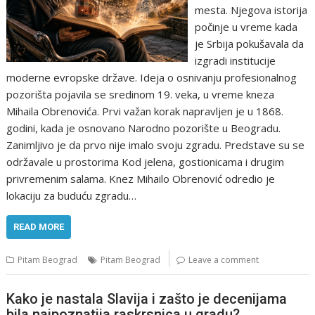
mesta. Njegova istorija
počinje u vreme kada
je Srbija pokušavala da
izgradi institucije
moderne evropske države. Ideja o osnivanju profesionalnog
pozorišta pojavila se sredinom 19. veka, u vreme kneza
Mihaila Obrenovića. Prvi važan korak napravljen je u 1868.
godini, kada je osnovano Narodno pozorište u Beogradu.
Zanimljivo je da prvo nije imalo svoju zgradu. Predstave su se
održavale u prostorima Kod jelena, gostionicama i drugim
privremenim salama. Knez Mihailo Obrenović odredio je
lokaciju za buduću zgradu…
READ MORE
Pitam Beograd
Pitam Beograd
Leave a comment
Kako je nastala Slavija i zašto je decenijama
bila najpoznatija raskrsnica u gradu?