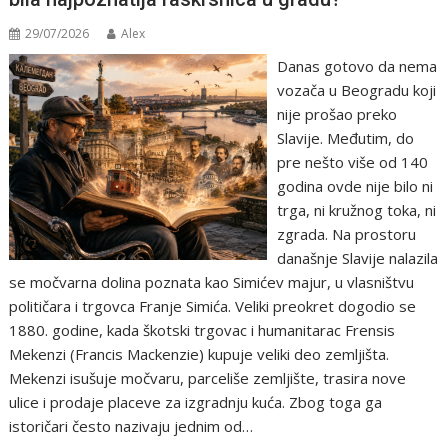
29/07/2026
Alex
Danas gotovo da nema
vozača u Beogradu koji
nije prošao preko
Slavije. Međutim, do
pre nešto više od 140
godina ovde nije bilo ni
trga, ni kružnog toka, ni
zgrada. Na prostoru
današnje Slavije nalazila
se močvarna dolina poznata kao Simićev majur, u vlasništvu
političara i trgovca Franje Simića. Veliki preokret dogodio se
1880. godine, kada škotski trgovac i humanitarac Frensis
Mekenzi (Francis Mackenzie) kupuje veliki deo zemljišta.
Mekenzi isušuje močvaru, parceliše zemljište, trasira nove
ulice i prodaje placeve za izgradnju kuća. Zbog toga ga
istoričari često nazivaju jednim od…