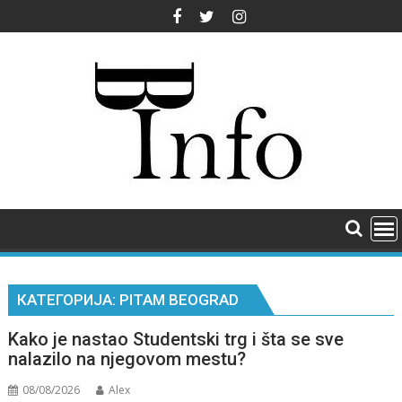
Skip
to
content
КАТЕГОРИЈА:
PITAM BEOGRAD
Kako je nastao Studentski trg i šta se sve
nalazilo na njegovom mestu?
08/08/2026
Alex