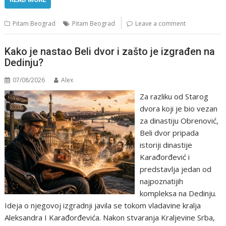
Pitam Beograd
Pitam Beograd
Leave a comment
Kako je nastao Beli dvor i zašto je izgrađen na
Dedinju?
07/08/2026
Alex
Za razliku od Starog
dvora koji je bio vezan
za dinastiju Obrenović,
Beli dvor pripada
istoriji dinastije
Karađorđević i
predstavlja jedan od
najpoznatijih
kompleksa na Dedinju.
Ideja o njegovoj izgradnji javila se tokom vladavine kralja
Aleksandra I Karađorđevića. Nakon stvaranja Kraljevine Srba,