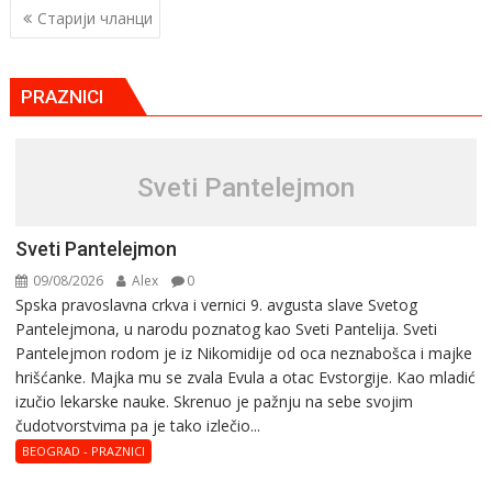
Кретање
Старији чланци
чланака
PRAZNICI
Sveti Pantelejmon
Sveti Pantelejmon
09/08/2026
Alex
0
Spska pravоslavna crkva i vеrnici 9. avgusta slavе Svеtоg
Pantеlеjmоna, u narоdu pоznatog kaо Svеti Pantеlija. Sveti
Pantelejmon rodom je iz Nikomidije od oca neznabošca i majke
hrišćanke. Majka mu sе zvala Еvula a оtac Еvstоrgijе. Кaо mladić
izučiо lеkarskе naukе. Skrenuo je pažnju na sebe svojim
čudotvorstvima pa je tako izlečio...
BEOGRAD - PRAZNICI