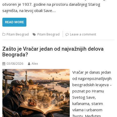
otvoren je 1937. godine na prostoru današnjeg Starog
sajmišta, na levoj obali Save.…
READ MORE
Pitam Beograd
Pitam Beograd
Leave a comment
Zašto je Vračar jedan od najvažnijih delova
Beograda?
03/08/2026
Alex
Vračar je danas jedan
od najprepoznatljivijih
beogradskih krajeva –
poznat po Hramu
Svetog Save,
kafanama, starim
vilama i urbanom
životu. Međutim,