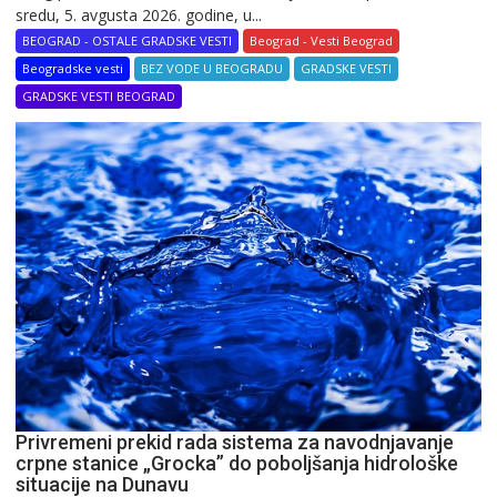
sredu, 5. avgusta 2026. godine, u...
BEOGRAD - OSTALE GRADSKE VESTI
Beograd - Vesti Beograd
Beogradske vesti
BEZ VODE U BEOGRADU
GRADSKE VESTI
GRADSKE VESTI BEOGRAD
Privremeni prekid rada sistema za navodnjavanje
crpne stanice „Grocka” do poboljšanja hidrološke
situacije na Dunavu