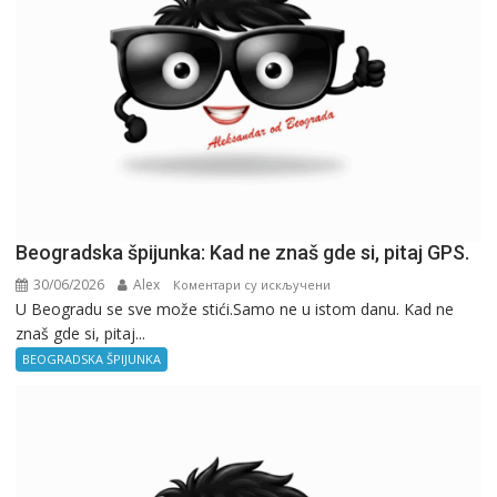
Beogradska špijunka: Kad ne znaš gde si, pitaj GPS.
30/06/2026
Alex
на
Коментари су искључени
U Beogradu se sve može stići.Samo ne u istom danu. Kad ne
Beogradska
znaš gde si, pitaj...
špijunka:
Kad
BEOGRADSKA ŠPIJUNKA
ne
znaš
gde
si,
pitaj