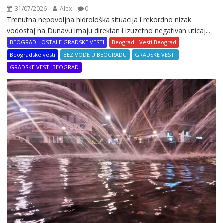
31/07/2026
Alex
0
Trenutna nepovoljna hidrološka situacija i rekordno nizak
vodostaj na Dunavu imaju direktan i izuzetno negativan uticaj...
BEOGRAD - OSTALE GRADSKE VESTI
Beograd - Vesti Beograd
Beogradske vesti
BEZ VODE U BEOGRADU
GRADSKE VESTI
GRADSKE VESTI BEOGRAD