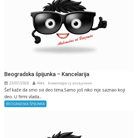
Beogradska špijunka – Kancelarija
23/07/2026
Alex
на
Коментари су искључени
Šef kaže da smo svi deo tima.Samo još niko nije saznao koji
Beogradska
deo. U firmi vlada...
špijunka
–
BEOGRADSKA ŠPIJUNKA
Kancelarija