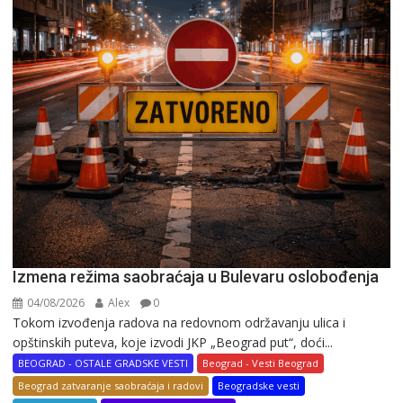
Izmena režima saobraćaja u Bulevaru oslobođenja
04/08/2026
Alex
0
Tokom izvođenja radova na redovnom održavanju ulica i
opštinskih puteva, koje izvodi JKP „Beograd put“, doći...
BEOGRAD - OSTALE GRADSKE VESTI
Beograd - Vesti Beograd
Beograd zatvaranje saobraćaja i radovi
Beogradske vesti