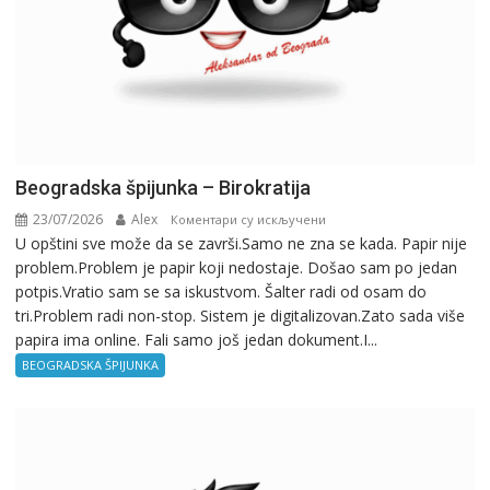
Beogradska špijunka – Birokratija
23/07/2026
Alex
на
Коментари су искључени
U opštini sve može da se završi.Samo ne zna se kada. Papir nije
Beogradska
problem.Problem je papir koji nedostaje. Došao sam po jedan
špijunka
potpis.Vratio sam se sa iskustvom. Šalter radi od osam do
–
tri.Problem radi non-stop. Sistem je digitalizovan.Zato sada više
Birokratija
papira ima online. Fali samo još jedan dokument.I...
BEOGRADSKA ŠPIJUNKA