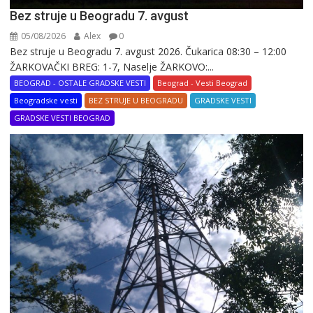
Bez struje u Beogradu 7. avgust
05/08/2026
Alex
0
Bez struje u Beogradu 7. avgust 2026. Čukarica 08:30 – 12:00
ŽARKOVAČKI BREG: 1-7, Naselje ŽARKOVO:...
BEOGRAD - OSTALE GRADSKE VESTI
Beograd - Vesti Beograd
Beogradske vesti
BEZ STRUJE U BEOGRADU
GRADSKE VESTI
GRADSKE VESTI BEOGRAD