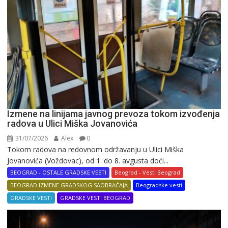
Izmene na linijama javnog prevoza tokom izvođenja
radova u Ulici Miška Jovanovića
31/07/2026
Alex
0
Tokom radova na redovnom održavanju u Ulici Miška
Jovanovića (Voždovac), od 1. do 8. avgusta doći...
BEOGRAD - OSTALE GRADSKE VESTI
Beograd - Vesti Beograd
BEOGRAD IZMENE GRADSKOG SAOBRAĆAJA
Beogradske vesti
GRADSKE VESTI
GRADSKE VESTI BEOGRAD