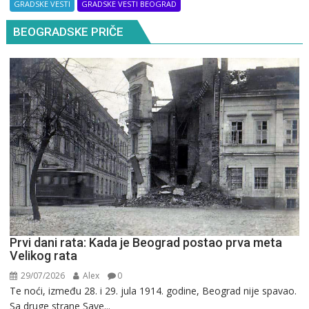
GRADSKE VESTI
GRADSKE VESTI BEOGRAD
BEOGRADSKE PRIČE
Prvi dani rata: Kada je Beograd postao prva meta
Velikog rata
29/07/2026
Alex
0
Te noći, između 28. i 29. jula 1914. godine, Beograd nije spavao.
Sa druge strane Save...