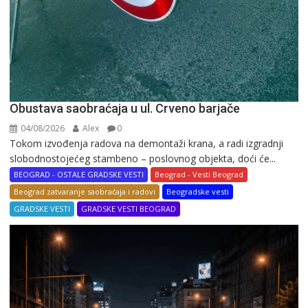
Obustava saobraćaja u ul. Crveno barjače
04/08/2026
Alex
0
Tokom izvođenja radova na demontaži krana, a radi izgradnji
slobodnostojećeg stambeno – poslovnog objekta, doći će...
BEOGRAD - OSTALE GRADSKE VESTI
Beograd - Vesti Beograd
Beograd zatvaranje saobraćaja i radovi
Beogradske vesti
GRADSKE VESTI
GRADSKE VESTI BEOGRAD