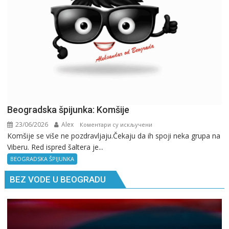
GPS.
Beogradska špijunka: Komšije
23/06/2026
Alex
на
Коментари су искључени
Komšije se više ne pozdravljaju.Čekaju da ih spoji neka grupa na
Beogradska
Viberu. Red ispred šaltera je...
špijunka:
Komšije
BEOGRADSKA ŠPIJUNKA
BEZ VODE U BEOGRADU