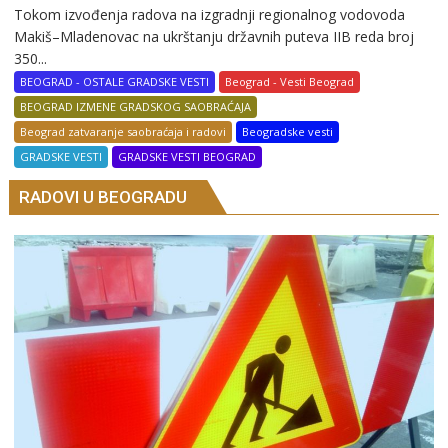
Tokom izvođenja radova na izgradnji regionalnog vodovoda
Makiš–Mladenovac na ukrštanju državnih puteva IIB reda broj
350...
BEOGRAD - OSTALE GRADSKE VESTI
Beograd - Vesti Beograd
BEOGRAD IZMENE GRADSKOG SAOBRAĆAJA
Beograd zatvaranje saobraćaja i radovi
Beogradske vesti
GRADSKE VESTI
GRADSKE VESTI BEOGRAD
RADOVI U BEOGRADU