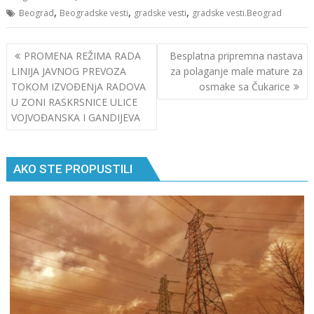
,
,
,
Beograd
Beogradske vesti
gradske vesti
gradske vesti.Beograd
Кретање
PROMENA REŽIMA RADA
Besplatna pripremna nastava
чланка
LINIJA JAVNOG PREVOZA
za polaganje male mature za
TOKOM IZVOĐENjA RADOVA
osmake sa Čukarice
U ZONI RASKRSNICE ULICE
VOJVOĐANSKA I GANDIJEVA
AKO STE PROPUSTILI