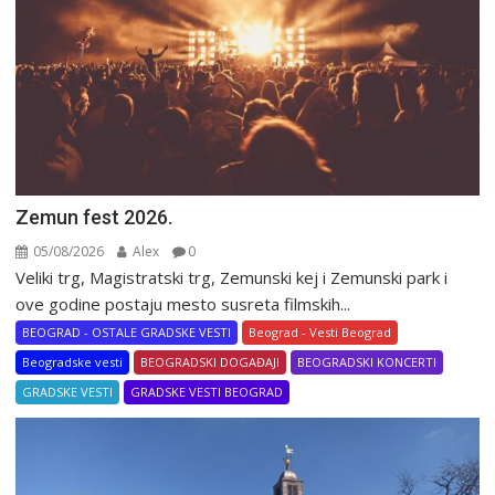
Zemun fest 2026.
05/08/2026
Alex
0
Veliki trg, Magistratski trg, Zemunski kej i Zemunski park i
ove godine postaju mesto susreta filmskih...
BEOGRAD - OSTALE GRADSKE VESTI
Beograd - Vesti Beograd
Beogradske vesti
BEOGRADSKI DOGAĐAJI
BEOGRADSKI KONCERTI
GRADSKE VESTI
GRADSKE VESTI BEOGRAD