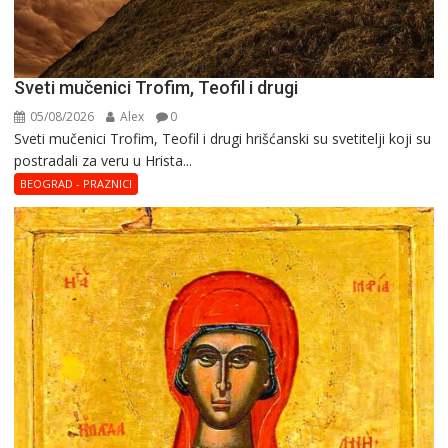
Sveti mučenici Trofim, Teofil i drugi
05/08/2026
Alex
0
Sveti mučenici Trofim, Teofil i drugi hrišćanski su svetitelji koji su
postradali za veru u Hrista...
BEOGRAD - PRAZNICI