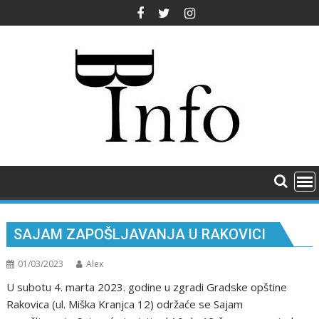
Skip
to
content
SAJAM ZAPOŠLJAVANJA U RAKOVICI
01/03/2023
Alex
U subotu 4. marta 2023. godine u zgradi Gradske opštine
Rakovica (ul. Miška Kranjca 12) održaće se Sajam