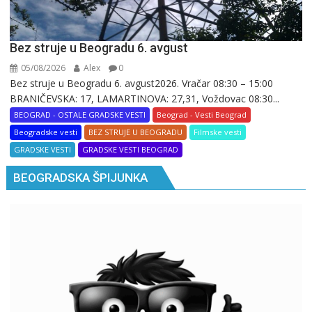
Bez struje u Beogradu 6. avgust
05/08/2026
Alex
0
Bez struje u Beogradu 6. avgust2026. Vračar 08:30 – 15:00
BRANIČEVSKA: 17, LAMARTINOVA: 27,31, Voždovac 08:30...
BEOGRAD - OSTALE GRADSKE VESTI
Beograd - Vesti Beograd
Beogradske vesti
BEZ STRUJE U BEOGRADU
Filmske vesti
GRADSKE VESTI
GRADSKE VESTI BEOGRAD
BEOGRADSKA ŠPIJUNKA