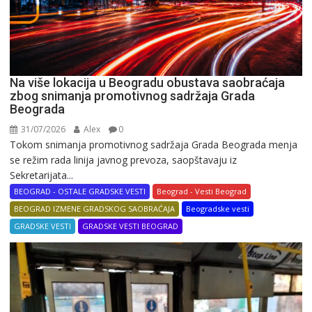
Na više lokacija u Beogradu obustava saobraćaja
zbog snimanja promotivnog sadržaja Grada
Beograda
31/07/2026
Alex
0
Tokom snimanja promotivnog sadržaja Grada Beograda menja
se režim rada linija javnog prevoza, saopštavaju iz
Sekretarijata...
BEOGRAD - OSTALE GRADSKE VESTI
Beograd - Vesti Beograd
BEOGRAD IZMENE GRADSKOG SAOBRAĆAJA
Beogradske vesti
GRADSKE VESTI
GRADSKE VESTI BEOGRAD