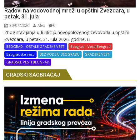
Radovi na vodovodnoj mreži u opštini Zvezdara, u
petak, 31. jula
30/07/2026
Alex
0
Zbog stavljanja u funkciju novopoloženog cevovoda u opštini
Zvezdara, u petak, 31. jula 2026. godine, u...
BEOGRAD - OSTALE GRADSKE VESTI
Beograd - Vesti Beograd
Beogradske vesti
BEZ VODE U BEOGRADU
GRADSKE VESTI
GRADSKE VESTI BEOGRAD
GRADSKI SAOBRAĆAJ