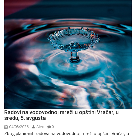
Radovi na vodovodnoj mreži u opštini Vračar, u
sredu, 5. avgusta
04/08/2026
Alex
0
Zbog planiranih radova na vodovodnoj mreži u opštini Vračar, u