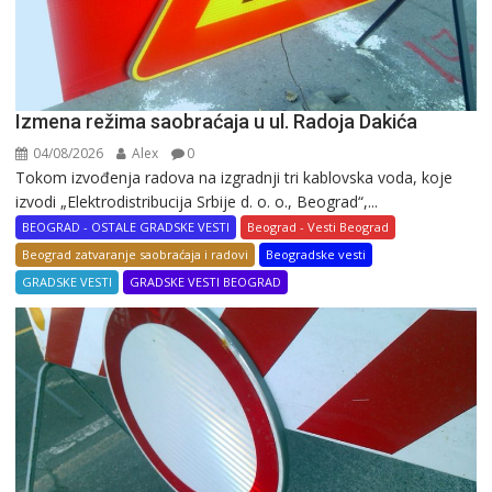
Izmena režima saobraćaja u ul. Radoja Dakića
04/08/2026
Alex
0
Tokom izvođenja radova na izgradnji tri kablovska voda, koje
izvodi „Elektrodistribucija Srbije d. o. o., Beograd“,...
BEOGRAD - OSTALE GRADSKE VESTI
Beograd - Vesti Beograd
Beograd zatvaranje saobraćaja i radovi
Beogradske vesti
GRADSKE VESTI
GRADSKE VESTI BEOGRAD