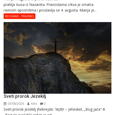
pratilja Isusa iz Nazareta. Pravoslavna crkva je smatra
Marija
ravnom apostolima i proslavlja se 4. avgusta. Marija je...
Magdalena
–
BEOGRAD - PRAZNICI
Blaga
Marija
Sveti prorok Jezekilj
03/08/2026
Alex
0
Sveti prorok Jezekilj (hebrejski: יְחֶזְקֵאל – Jehезkel, „Bog jača“ ili
„Bog će ojačati“) jedan je od...