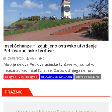
Insel Schanze – izgubljeno ostrvsko utvrđenje
Petrovaradinske tvrđave
05/08/2026
Alex
0
Malo je delova Petrovaradinske tvrđave koji su toliko
nepoznati kao Insel Schanze. Danas od njega nema...
Beograd - Vesti Beograd
BEOGRADSKI MAGAZIN
Istorijski zabavnik
PRAZNICI