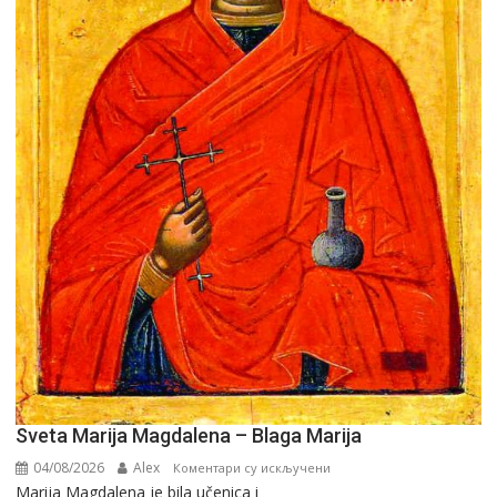
Sveta Marija Magdalena – Blaga Marija
04/08/2026
Alex
на
Коментари су искључени
Marija Magdalena je bila učenica i
Sveta