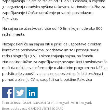
zapošljavanja. Sajam će trajati od 10 do 13 časova, a zajedno
ga organizuju Gradska opština Rakovica, Nacionalna služba za
zapošljavanje i Opšte udruženje privatnih poslodavaca
Rakovice.
Na sajmu će učestvovati više od 40 firmi koje nude oko 800
radnih mesta.
Nezaposleni će na sajmu biti u prilici da uspostave direktan
kontakt sa poslodavcima, predstave im se i predaju svoju
radnu biografiju (CV). Tokom trajanja sajma, na štandu
Nacionalne službe za zapošljavanje nezaposleni i poslodavci će
moći da dobiju sve informacije o aktuelnim programima NSZ za
podsticanje zapošljavanja, a nezaposlenima će biti pružena i
pomoć u pisanju CV-a, saopštili su iz opštine Rakovica.
,
,
BEOGRAD - OSTALE GRADSKE VESTI
Beograd - Vesti Beograd
,
Beogradske vesti
GRADSKE VESTI BEOGRAD