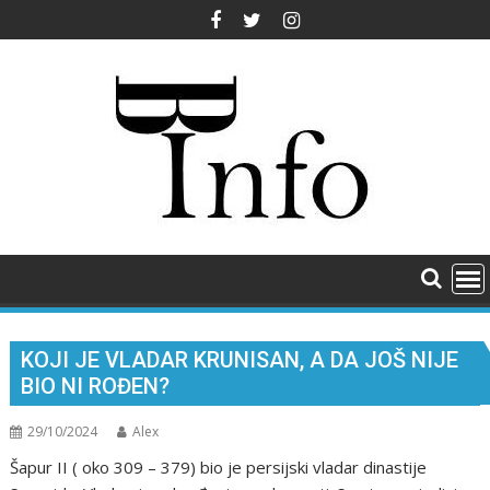
Skip
to
content
KOJI JE VLADAR KRUNISAN, A DA JOŠ NIJE
BIO NI ROĐEN?
29/10/2024
Alex
Šapur II ( oko 309 – 379) bio je persijski vladar dinastije