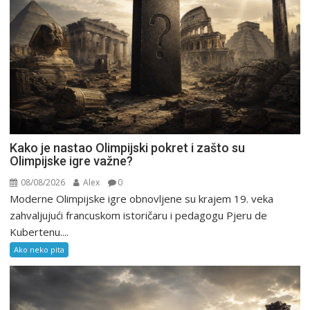
Kako je nastao Olimpijski pokret i zašto su
Olimpijske igre važne?
08/08/2026
Alex
0
Moderne Olimpijske igre obnovljene su krajem 19. veka
zahvaljujući francuskom istoričaru i pedagogu Pjeru de
Kubertenu....
Ako neko pita