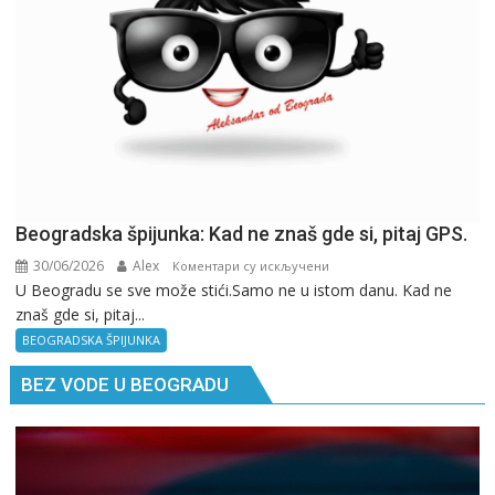
Beogradska špijunka: Kad ne znaš gde si, pitaj GPS.
30/06/2026
Alex
на
Коментари су искључени
U Beogradu se sve može stići.Samo ne u istom danu. Kad ne
Beogradska
znaš gde si, pitaj...
špijunka:
Kad
BEOGRADSKA ŠPIJUNKA
ne
BEZ VODE U BEOGRADU
znaš
gde
si,
pitaj
GPS.