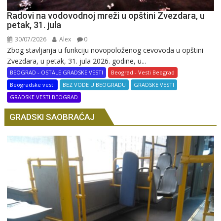
Radovi na vodovodnoj mreži u opštini Zvezdara, u
petak, 31. jula
30/07/2026
Alex
0
Zbog stavljanja u funkciju novopoloženog cevovoda u opštini
Zvezdara, u petak, 31. jula 2026. godine, u...
BEOGRAD - OSTALE GRADSKE VESTI
Beograd - Vesti Beograd
Beogradske vesti
BEZ VODE U BEOGRADU
GRADSKE VESTI
GRADSKE VESTI BEOGRAD
GRADSKI SAOBRAĆAJ