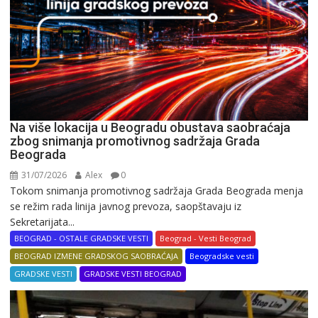
Na više lokacija u Beogradu obustava saobraćaja
zbog snimanja promotivnog sadržaja Grada
Beograda
31/07/2026
Alex
0
Tokom snimanja promotivnog sadržaja Grada Beograda menja
se režim rada linija javnog prevoza, saopštavaju iz
Sekretarijata...
BEOGRAD - OSTALE GRADSKE VESTI
Beograd - Vesti Beograd
BEOGRAD IZMENE GRADSKOG SAOBRAĆAJA
Beogradske vesti
GRADSKE VESTI
GRADSKE VESTI BEOGRAD