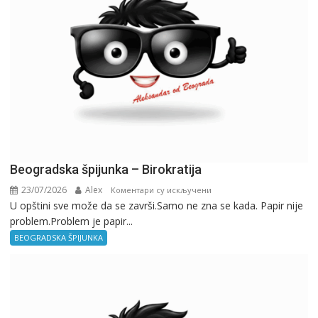
Beogradska špijunka – Birokratija
23/07/2026
Alex
на
Коментари су искључени
U opštini sve može da se završi.Samo ne zna se kada. Papir nije
Beogradska
problem.Problem je papir...
špijunka
–
BEOGRADSKA ŠPIJUNKA
Birokratija