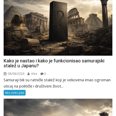
Kako je nastao i kako je funkcionisao samurajski
stalež u Japanu?
08/08/2026
Alex
0
Samuraji bili su ratnički stalež koji je vekovima imao ogroman
uticaj na politički i društveni život...
Ako neko pita