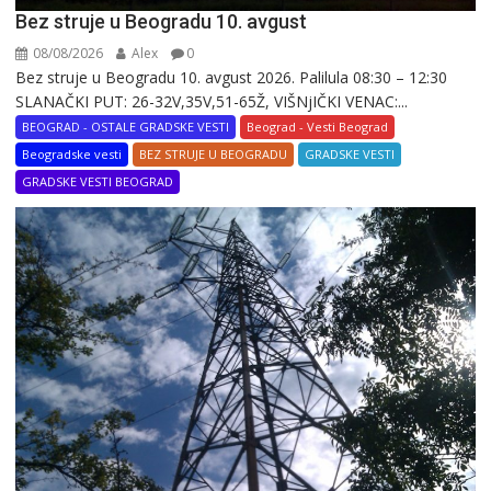
Bez struje u Beogradu 10. avgust
08/08/2026
Alex
0
Bez struje u Beogradu 10. avgust 2026. Palilula 08:30 – 12:30
SLANAČKI PUT: 26-32V,35V,51-65Ž, VIŠNjIČKI VENAC:...
BEOGRAD - OSTALE GRADSKE VESTI
Beograd - Vesti Beograd
Beogradske vesti
BEZ STRUJE U BEOGRADU
GRADSKE VESTI
GRADSKE VESTI BEOGRAD