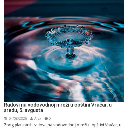
Radovi na vodovodnoj mreži u opštini Vračar, u
sredu, 5. avgusta
04/08/2026
Alex
0
Zbog planiranih radova na vodovodnoj mreži u opštini Vračar, u