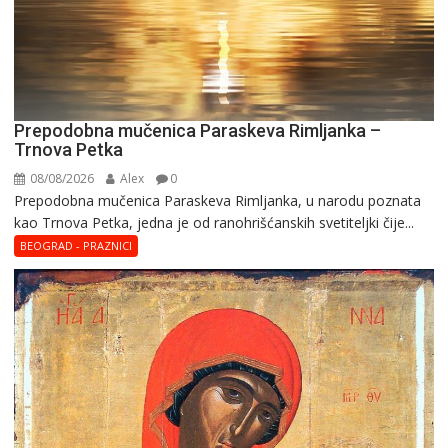
Prepodobna mučenica Paraskeva Rimljanka –
Trnova Petka
08/08/2026
Alex
0
Prepodobna mučenica Paraskeva Rimljanka, u narodu poznata
kao Trnova Petka, jedna je od ranohrišćanskih svetiteljki čije...
BEOGRAD - PRAZNICI