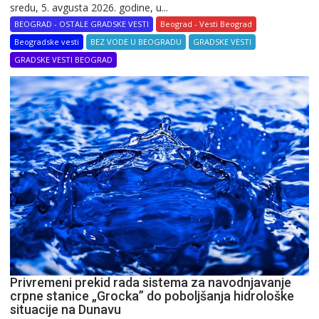
sredu, 5. avgusta 2026. godine, u...
BEOGRAD - OSTALE GRADSKE VESTI
Beograd - Vesti Beograd
Beogradske vesti
BEZ VODE U BEOGRADU
GRADSKE VESTI
GRADSKE VESTI BEOGRAD
Privremeni prekid rada sistema za navodnjavanje
crpne stanice „Grocka” do poboljšanja hidrološke
situacije na Dunavu