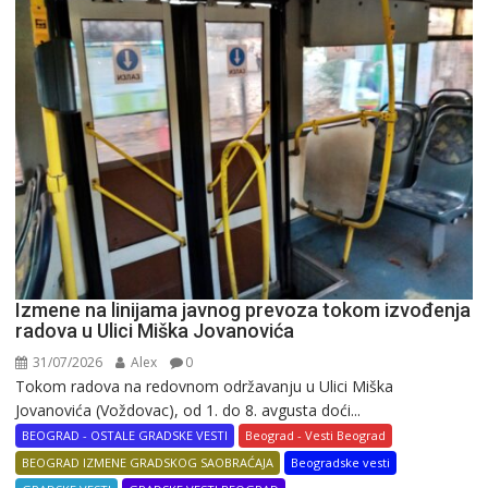
Izmene na linijama javnog prevoza tokom izvođenja
radova u Ulici Miška Jovanovića
31/07/2026
Alex
0
Tokom radova na redovnom održavanju u Ulici Miška
Jovanovića (Voždovac), od 1. do 8. avgusta doći...
BEOGRAD - OSTALE GRADSKE VESTI
Beograd - Vesti Beograd
BEOGRAD IZMENE GRADSKOG SAOBRAĆAJA
Beogradske vesti