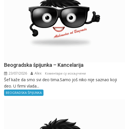
Beogradska špijunka – Kancelarija
23/07/2026
Alex
на
Коментари су искључени
Šef kaže da smo svi deo tima.Samo još niko nije saznao koji
Beogradska
deo. U firmi vlada...
špijunka
–
BEOGRADSKA ŠPIJUNKA
Kancelarija