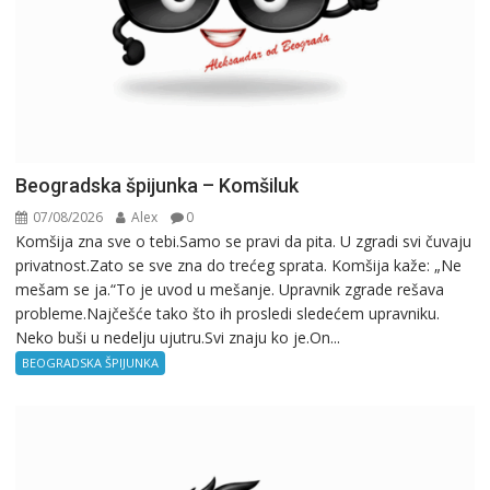
Beogradska špijunka – Komšiluk
07/08/2026
Alex
0
Komšija zna sve o tebi.Samo se pravi da pita. U zgradi svi čuvaju
privatnost.Zato se sve zna do trećeg sprata. Komšija kaže: „Ne
mešam se ja.“To je uvod u mešanje. Upravnik zgrade rešava
probleme.Najčešće tako što ih prosledi sledećem upravniku.
Neko buši u nedelju ujutru.Svi znaju ko je.On...
BEOGRADSKA ŠPIJUNKA