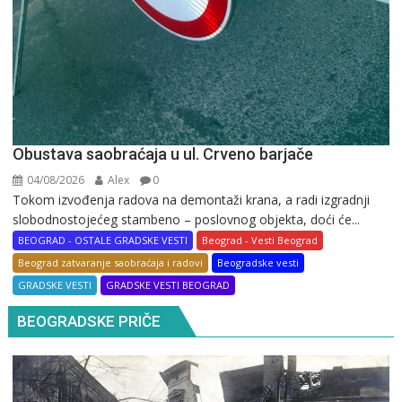
Obustava saobraćaja u ul. Crveno barjače
04/08/2026
Alex
0
Tokom izvođenja radova na demontaži krana, a radi izgradnji
slobodnostojećeg stambeno – poslovnog objekta, doći će...
BEOGRAD - OSTALE GRADSKE VESTI
Beograd - Vesti Beograd
Beograd zatvaranje saobraćaja i radovi
Beogradske vesti
GRADSKE VESTI
GRADSKE VESTI BEOGRAD
BEOGRADSKE PRIČE