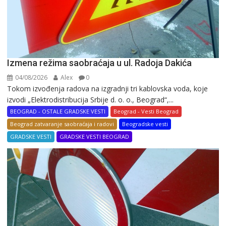
Izmena režima saobraćaja u ul. Radoja Dakića
04/08/2026
Alex
0
Tokom izvođenja radova na izgradnji tri kablovska voda, koje
izvodi „Elektrodistribucija Srbije d. o. o., Beograd“,...
BEOGRAD - OSTALE GRADSKE VESTI
Beograd - Vesti Beograd
Beograd zatvaranje saobraćaja i radovi
Beogradske vesti
GRADSKE VESTI
GRADSKE VESTI BEOGRAD