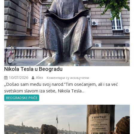
Nikola Tesla u Beogradu
10/07/2026
Alex
на
Коментари су искључени
„Došao sam među svoj narod.“Tim osećanjem, ali i sa već
Nikola
svetskom slavom iza sebe, Nikola Tesla...
Tesla
u
BEOGRADSKE PRIČE
Beogradu