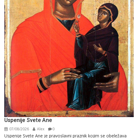
Uspenije Svete Ane
07/08/2026
Alex
0
Uspenije Svete Ane je pravoslavni praznik kojim se obeležava