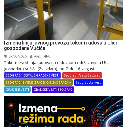
Izmena linija javnog prevoza tokom radova u Ulici
gospodara Vučića
07/08/2026
Alex
0
Tokom izvođenja radova na redovnom održavanju u Ulici
gospodara Vučića (Zvezdara), od 7. do 16. avgusta...
BEOGRAD - OSTALE GRADSKE VESTI
Beograd - Vesti Beograd
BEOGRAD IZMENE GRADSKOG SAOBRAĆAJA
Beogradske vesti
GRADSKE VESTI
GRADSKE VESTI BEOGRAD