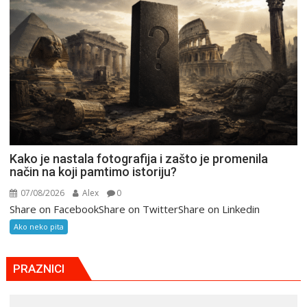
Kako je nastala fotografija i zašto je promenila
način na koji pamtimo istoriju?
07/08/2026
Alex
0
Share on FacebookShare on TwitterShare on Linkedin
Ako neko pita
PRAZNICI