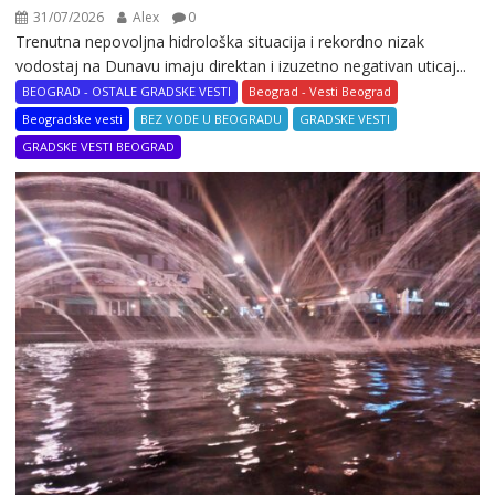
31/07/2026
Alex
0
Trenutna nepovoljna hidrološka situacija i rekordno nizak
vodostaj na Dunavu imaju direktan i izuzetno negativan uticaj...
BEOGRAD - OSTALE GRADSKE VESTI
Beograd - Vesti Beograd
Beogradske vesti
BEZ VODE U BEOGRADU
GRADSKE VESTI
GRADSKE VESTI BEOGRAD