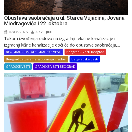
Obustava saobraćaja u ul. Starca Vujadina, Jovana
Miodragovića i 22. oktobra
07/08/2026
Alex
0
Tokom izvođenja radova na izgradnji fekalne kanalizacije i
izgradnji kišne kanalizacije doći će do obustave saobraćaja,...
BEOGRAD - OSTALE GRADSKE VESTI
Beograd - Vesti Beograd
Beograd zatvaranje saobraćaja i radovi
Beogradske vesti
GRADSKE VESTI
GRADSKE VESTI BEOGRAD