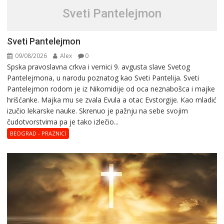
Sveti Pantelejmon
Sveti Pantelejmon
09/08/2026
Alex
0
Spska pravоslavna crkva i vеrnici 9. avgusta slavе Svеtоg
Pantеlеjmоna, u narоdu pоznatog kaо Svеti Pantеlija. Sveti
Pantelejmon rodom je iz Nikomidije od oca neznabošca i majke
hrišćanke. Majka mu sе zvala Еvula a оtac Еvstоrgijе. Кaо mladić
izučiо lеkarskе naukе. Skrenuo je pažnju na sebe svojim
čudotvorstvima pa je tako izlečio...
BEOGRAD - PRAZNICI