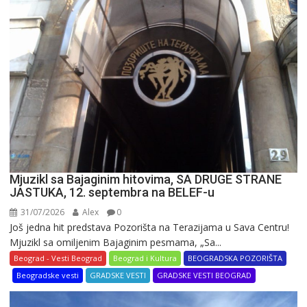
najveća
reklama
u
varoši
Mjuzikl sa Bajaginim hitovima, SA DRUGE STRANE
JASTUKA, 12. septembra na BELEF-u
31/07/2026
Alex
0
Još jedna hit predstava Pozorišta na Terazijama u Sava Centru!
Mjuzikl sa omiljenim Bajaginim pesmama, „Sa...
Beograd - Vesti Beograd
Beograd i Kultura
BEOGRADSKA POZORIŠTA
Beogradske vesti
GRADSKE VESTI
GRADSKE VESTI BEOGRAD