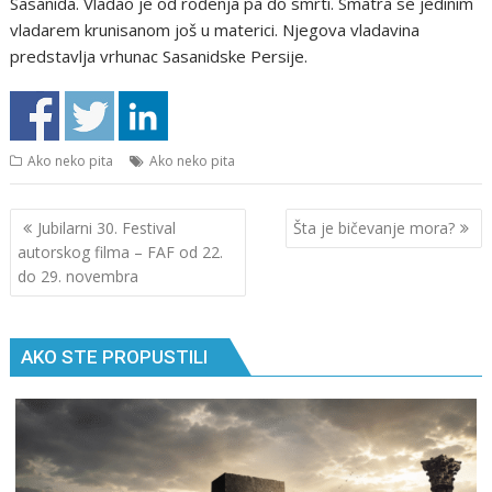
Sasanida. Vladao je od rođenja pa do smrti. Smatra se jedinim
vladarem krunisanom još u materici. Njegova vladavina
predstavlja vrhunac Sasanidske Persije.
Ako neko pita
Ako neko pita
Кретање
Jubilarni 30. Festival
Šta je bičevanje mora?
чланка
autorskog filma – FAF od 22.
do 29. novembra
AKO STE PROPUSTILI