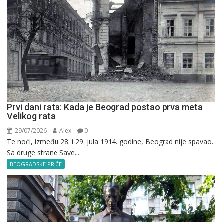
Prvi dani rata: Kada je Beograd postao prva meta
Velikog rata
29/07/2026
Alex
0
Te noći, između 28. i 29. jula 1914. godine, Beograd nije spavao.
Sa druge strane Save...
BEOGRADSKE PRIČE