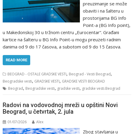
preuzimanje se može
obaviti i na šalteru u
prostorijama BG Info
Point-a (BG Info point),
u Makedonskoj 30 u tržnom centru „Eurocentar“. Građani
kartice na šalteru u BG Info Point-u mogu preuzeti radnim
danima od 9 do 17 časova, a subotom od 9 do 15 časova.
READ MORE
,
,
BEOGRAD - OSTALE GRADSKE VESTI
Beograd - Vesti Beograd
,
,
Beogradske vesti
GRADSKE VESTI
GRADSKE VESTI BEOGRAD
,
,
,
Beograd
Beogradske vesti
gradske vesti
gradske vesti.Beograd
Radovi na vodovodnoj mreži u opštini Novi
Beograd, u četvrtak, 2. jula
01/07/2026
Alex
Zbog stavljanja u