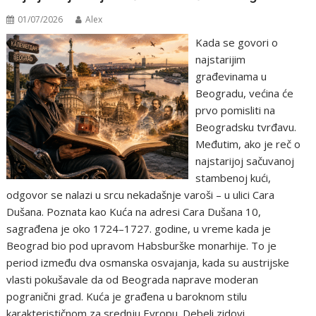
01/07/2026
Alex
Kada se govori o
najstarijim
građevinama u
Beogradu, većina će
prvo pomisliti na
Beogradsku tvrđavu.
Međutim, ako je reč o
najstarijoj sačuvanoj
stambenoj kući,
odgovor se nalazi u srcu nekadašnje varoši – u ulici Cara
Dušana. Poznata kao Kuća na adresi Cara Dušana 10,
sagrađena je oko 1724–1727. godine, u vreme kada je
Beograd bio pod upravom Habsburške monarhije. To je
period između dva osmanska osvajanja, kada su austrijske
vlasti pokušavale da od Beograda naprave moderan
pogranični grad. Kuća je građena u baroknom stilu
karakterističnom za srednju Evropu. Debeli zidovi,…