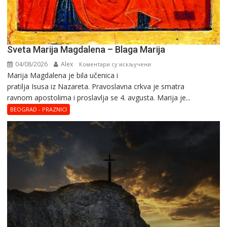
Sveta Marija Magdalena – Blaga Marija
04/08/2026
Alex
на
Коментари су искључени
Marija Magdalena je bila učenica i
Sveta
pratilja Isusa iz Nazareta. Pravoslavna crkva je smatra
Marija
ravnom apostolima i proslavlja se 4. avgusta. Marija je...
Magdalena
–
BEOGRAD - PRAZNICI
Blaga
Marija