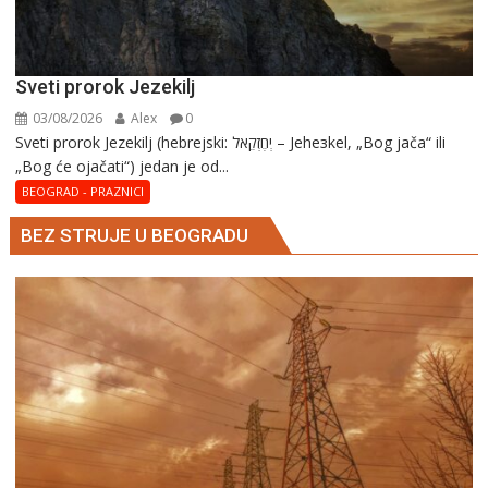
Sveti prorok Jezekilj
03/08/2026
Alex
0
Sveti prorok Jezekilj (hebrejski: יְחֶזְקֵאל – Jehезkel, „Bog jača“ ili
„Bog će ojačati“) jedan je od...
BEOGRAD - PRAZNICI
BEZ STRUJE U BEOGRADU