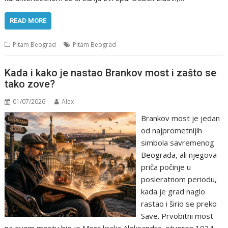
READ MORE
Pitam Beograd
Pitam Beograd
Kada i kako je nastao Brankov most i zašto se
tako zove?
01/07/2026
Alex
Brankov most je jedan
od najprometnijih
simbola savremenog
Beograda, ali njegova
priča počinje u
posleratnom periodu,
kada je grad naglo
rastao i širio se preko
Save. Prvobitni most
na ovom mestu bio je Most kralja Aleksandra, otvoren 1934.