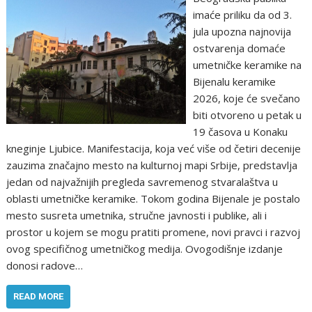
imaće priliku da od 3.
jula upozna najnovija
ostvarenja domaće
umetničke keramike na
Bijenalu keramike
2026, koje će svečano
biti otvoreno u petak u
19 časova u Konaku
kneginje Ljubice. Manifestacija, koja već više od četiri decenije
zauzima značajno mesto na kulturnoj mapi Srbije, predstavlja
jedan od najvažnijih pregleda savremenog stvaralaštva u
oblasti umetničke keramike. Tokom godina Bijenale je postalo
mesto susreta umetnika, stručne javnosti i publike, ali i
prostor u kojem se mogu pratiti promene, novi pravci i razvoj
ovog specifičnog umetničkog medija. Ovogodišnje izdanje
donosi radove…
READ MORE