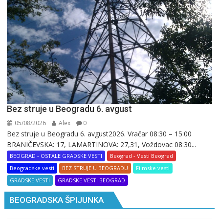
Bez struje u Beogradu 6. avgust
05/08/2026
Alex
0
Bez struje u Beogradu 6. avgust2026. Vračar 08:30 – 15:00
BRANIČEVSKA: 17, LAMARTINOVA: 27,31, Voždovac 08:30...
BEOGRAD - OSTALE GRADSKE VESTI
Beograd - Vesti Beograd
Beogradske vesti
BEZ STRUJE U BEOGRADU
Filmske vesti
GRADSKE VESTI
GRADSKE VESTI BEOGRAD
BEOGRADSKA ŠPIJUNKA