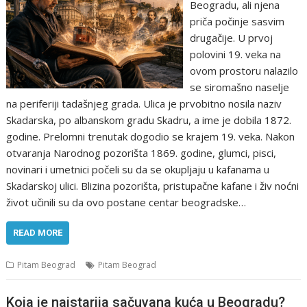
Beogradu, ali njena
priča počinje sasvim
drugačije. U prvoj
polovini 19. veka na
ovom prostoru nalazilo
se siromašno naselje
na periferiji tadašnjeg grada. Ulica je prvobitno nosila naziv
Skadarska, po albanskom gradu Skadru, a ime je dobila 1872.
godine. Prelomni trenutak dogodio se krajem 19. veka. Nakon
otvaranja Narodnog pozorišta 1869. godine, glumci, pisci,
novinari i umetnici počeli su da se okupljaju u kafanama u
Skadarskoj ulici. Blizina pozorišta, pristupačne kafane i živ noćni
život učinili su da ovo postane centar beogradske…
READ MORE
Pitam Beograd
Pitam Beograd
Koja je najstarija sačuvana kuća u Beogradu?