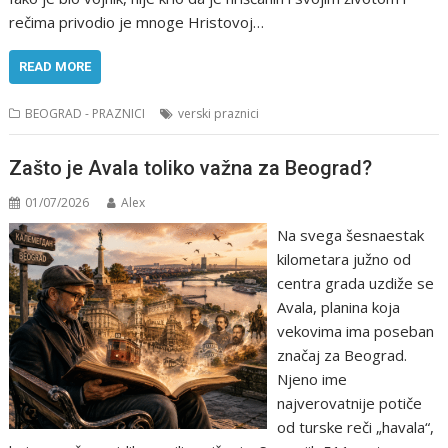
rečima privodio je mnoge Hristovoj…
READ MORE
BEOGRAD - PRAZNICI
verski praznici
Zašto je Avala toliko važna za Beograd?
01/07/2026
Alex
Na svega šesnaestak
kilometara južno od
centra grada uzdiže se
Avala, planina koja
vekovima ima poseban
značaj za Beograd.
Njeno ime
najverovatnije potiče
od turske reči „havala“,