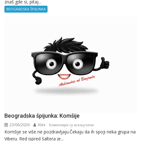
znaš gde si, pitaj...
špijunka:
Kad
BEOGRADSKA ŠPIJUNKA
ne
znaš
gde
si,
pitaj
GPS.
Beogradska špijunka: Komšije
23/06/2026
Alex
на
Коментари су искључени
Komšije se više ne pozdravljaju.Čekaju da ih spoji neka grupa na
Beogradska
Viberu. Red ispred šaltera je...
špijunka: