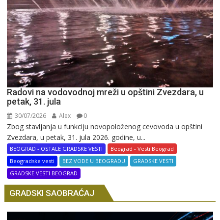
Radovi na vodovodnoj mreži u opštini Zvezdara, u
petak, 31. jula
30/07/2026
Alex
0
Zbog stavljanja u funkciju novopoloženog cevovoda u opštini
Zvezdara, u petak, 31. jula 2026. godine, u...
BEOGRAD - OSTALE GRADSKE VESTI
Beograd - Vesti Beograd
Beogradske vesti
BEZ VODE U BEOGRADU
GRADSKE VESTI
GRADSKE VESTI BEOGRAD
GRADSKI SAOBRAĆAJ