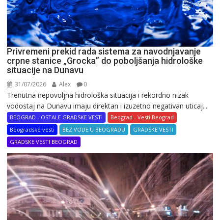
Privremeni prekid rada sistema za navodnjavanje
crpne stanice „Grocka” do poboljšanja hidrološke
situacije na Dunavu
31/07/2026
Alex
0
Trenutna nepovoljna hidrološka situacija i rekordno nizak
vodostaj na Dunavu imaju direktan i izuzetno negativan uticaj...
BEOGRAD - OSTALE GRADSKE VESTI
Beograd - Vesti Beograd
Beogradske vesti
BEZ VODE U BEOGRADU
GRADSKE VESTI
GRADSKE VESTI BEOGRAD