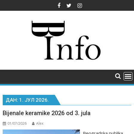
Skip
to
content
ДАН:
1. ЈУЛ 2026.
Bijenale keramike 2026 od 3. jula
01/07/2026
Alex
Beogradska publika