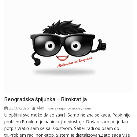
Beogradska špijunka – Birokratija
23/07/2026
Alex
на
Коментари су искључени
U opštini sve može da se završi.Samo ne zna se kada. Papir nije
Beogradska
problem.Problem je papir koji nedostaje. Došao sam po jedan
špijunka
potpis.Vratio sam se sa iskustvom. Šalter radi od osam do
–
tri.Problem radi non-stop. Sistem je digitalizovan.Zato sada više
Birokratija