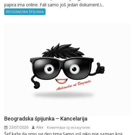
papira ima online. Fali samo još jedan dokument.I...
BEOGRADSKA ŠPIJUNKA
Beogradska špijunka – Kancelarija
23/07/2026
Alex
на
Коментари су искључени
Šef kaže da smo svi deo tima.Samo još niko nije saznao koji
Beogradska