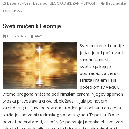
,
Beograd - Vesti Beograd
BEOGRADSKE ZANIMLJIVOSTI
Beogradske
zanimljivosti
Sveti mučenik Leontije
01/07/2026
Alex
Sveti mučenik Leontije
jedan je od poštovanih
ranohrišćanskih
svetitelja koji je
postradao za veru u
Hrista krajem III ili
početkom IV veka, u
vreme progona hrišćana pod rimskim carem. Njegov spomen
Srpska pravoslavna crkva obeležava 1. jula po novom
kalendaru (19. juna po starom). Rođen je u oblasti Fenikije, a
služio je kao vojnik u rimskog vojsci u gradu Tripolisu. Bio je
poznat po hrabrosti, ali još više po svojoj nepokolebljivoj veri.
Iako je bio vojnik, nije krio da je hrišćanin i svojim životom i