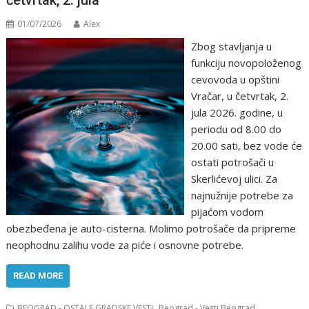
četvrtak, 2. jula
01/07/2026
Alex
Zbog stavljanja u
funkciju novopoloženog
cevovoda u opštini
Vračar, u četvrtak, 2.
jula 2026. godine, u
periodu od 8.00 do
20.00 sati, bez vode će
ostati potrošači u
Skerlićevoj ulici. Za
najnužnije potrebe za
pijaćom vodom
obezbeđena je auto-cisterna. Molimo potrošače da pripreme
neophodnu zalihu vode za piće i osnovne potrebe.
READ MORE
,
,
BEOGRAD - OSTALE GRADSKE VESTI
Beograd - Vesti Beograd