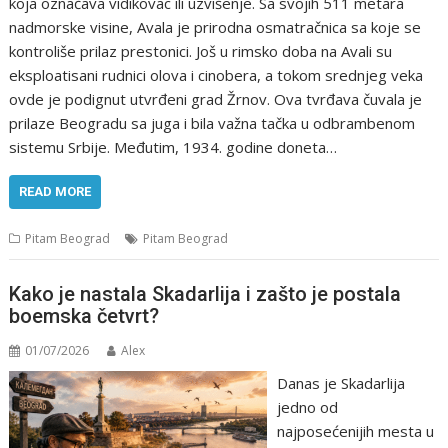
koja označava vidikovac ili uzvišenje. Sa svojih 511 metara
nadmorske visine, Avala je prirodna osmatračnica sa koje se
kontroliše prilaz prestonici. Još u rimsko doba na Avali su
eksploatisani rudnici olova i cinobera, a tokom srednjeg veka
ovde je podignut utvrđeni grad Žrnov. Ova tvrđava čuvala je
prilaze Beogradu sa juga i bila važna tačka u odbrambenom
sistemu Srbije. Međutim, 1934. godine doneta…
READ MORE
Pitam Beograd
Pitam Beograd
Kako je nastala Skadarlija i zašto je postala
boemska četvrt?
01/07/2026
Alex
Danas je Skadarlija
jedno od
najposećenijih mesta u