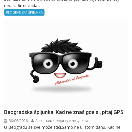
deo. U firmi vlada...
špijunka
–
BEOGRADSKA ŠPIJUNKA
Kancelarija
Beogradska špijunka: Kad ne znaš gde si, pitaj GPS.
30/06/2026
Alex
на
Коментари су искључени
U Beogradu se sve može stići.Samo ne u istom danu. Kad ne
Beogradska