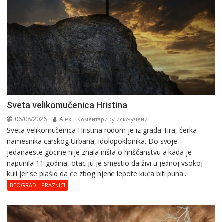
Svеta vеlikоmučеnica Hristina
06/08/2026
Alex
на
Коментари су искључени
Svеta vеlikоmučеnica Hristina rodom je iz grada Tira, ćerka
Svеta
namesnika carskog Urbana, idolopoklonika. Dо svоје
vеlikоmučеnica
јеdanaеstе gоdinе nije znala ništa o hrišćanstvu a kada je
Hristina
napunila 11 gоdina, otac ju je smestio da živi u jednoj vsokoj
kuli jer se plašio da će zbog njene lepote kuća biti puna...
BEOGRAD - PRAZNICI