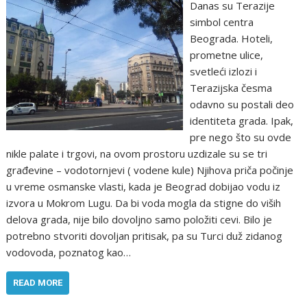
Danas su Terazije
simbol centra
Beograda. Hoteli,
prometne ulice,
svetleći izlozi i
Terazijska česma
odavno su postali deo
identiteta grada. Ipak,
pre nego što su ovde
nikle palate i trgovi, na ovom prostoru uzdizale su se tri
građevine – vodotornjevi ( vodene kule) Njihova priča počinje
u vreme osmanske vlasti, kada je Beograd dobijao vodu iz
izvora u Mokrom Lugu. Da bi voda mogla da stigne do viših
delova grada, nije bilo dovoljno samo položiti cevi. Bilo je
potrebno stvoriti dovoljan pritisak, pa su Turci duž zidanog
vodovoda, poznatog kao…
READ MORE