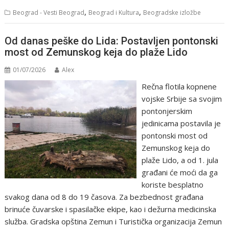
,
,
Beograd - Vesti Beograd
Beograd i Kultura
Beogradske izložbe
Od danas peške do Lida: Postavljen pontonski
most od Zemunskog keja do plaže Lido
01/07/2026
Alex
Rečna flotila kopnene
vojske Srbije sa svojim
pontonjerskim
jedinicama postavila je
pontonski most od
Zemunskog keja do
plaže Lido, a od 1. jula
građani će moći da ga
koriste besplatno
svakog dana od 8 do 19 časova. Za bezbednost građana
brinuće čuvarske i spasilačke ekipe, kao i dežurna medicinska
služba. Gradska opština Zemun i Turistička organizacija Zemun