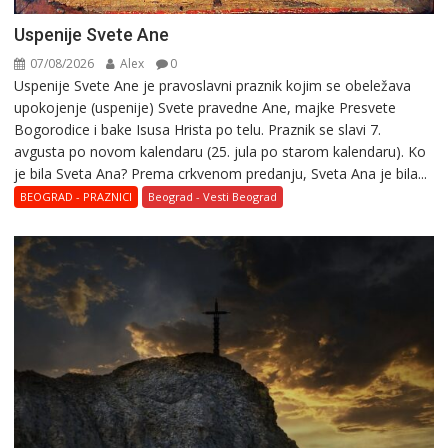
Uspenije Svete Ane
07/08/2026
Alex
0
Uspenije Svete Ane je pravoslavni praznik kojim se obeležava
upokojenje (uspenije) Svete pravedne Ane, majke Presvete
Bogorodice i bake Isusa Hrista po telu. Praznik se slavi 7.
avgusta po novom kalendaru (25. jula po starom kalendaru). Ko
je bila Sveta Ana? Prema crkvenom predanju, Sveta Ana je bila...
BEOGRAD - PRAZNICI
Beograd - Vesti Beograd