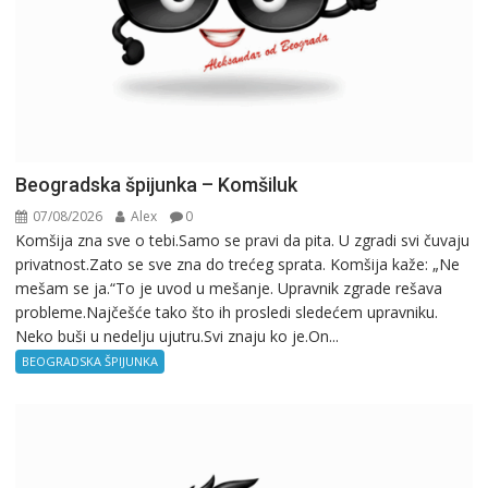
Beogradska špijunka – Komšiluk
07/08/2026
Alex
0
Komšija zna sve o tebi.Samo se pravi da pita. U zgradi svi čuvaju
privatnost.Zato se sve zna do trećeg sprata. Komšija kaže: „Ne
mešam se ja.“To je uvod u mešanje. Upravnik zgrade rešava
probleme.Najčešće tako što ih prosledi sledećem upravniku.
Neko buši u nedelju ujutru.Svi znaju ko je.On...
BEOGRADSKA ŠPIJUNKA