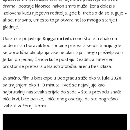
drama i postaje klaonica: nakon smrti muža, žena dolazi u
izolovanu kuću njegovih roditelja, gde bi trebalo da se tuguje –
ali se, naravno, umesto toga otvara nešto mnogo starije i
gladnije.
Ubrzo se pojavljuje
Knjiga mrtvih
, i ono što je trebalo da
bude miran boravak kod rodbine pretvara se u situaciju gde
se porodična okupljanja više ne planiraju – nego preživljavaju.
Jedan po jedan, članovi kuće postaju Deaditi, a zatvoreni
prostor se pretvara u klaustrofobičnu arenu bez izlaza.
Zvanično, film u bioskope u Beogradu stiže oko
9. jula 2026.
,
sa trajanjem oko 110 minuta, i već se najavljuje kao
najbrutalniji nastavak serijala do sada – što u prevodu znači:
biće krvi, biće panike, i biće onog osećaja da ste pogrešno
izabrali večernji termin.