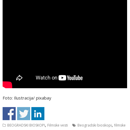
Foto: Ilustracija/ pixabay
,
,
BEOGRADSKI BIOSKOPI
Filmske vesti
Beogradski bioskopi
filmske