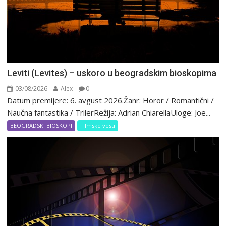
Leviti (Levites) – uskoro u beogradskim bioskopima
03/08/2026
Alex
0
Datum premijere: 6. avgust 2026.Žanr: Horor / Romantični /
Naučna fantastika / TrilerRežija: Adrian ChiarellaUloge: Joe...
BEOGRADSKI BIOSKOPI
Filmske vesti