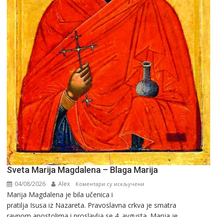
Sveta Marija Magdalena – Blaga Marija
04/08/2026
Alex
на
Коментари су искључени
Marija Magdalena je bila učenica i
Sveta
pratilja Isusa iz Nazareta. Pravoslavna crkva je smatra
Marija
ravnom apostolima i proslavlja se 4. avgusta. Marija je...
Magdalena