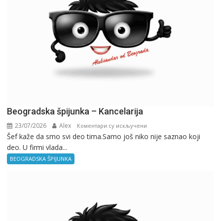
Beogradska špijunka – Kancelarija
23/07/2026
Alex
на
Коментари су искључени
Šef kaže da smo svi deo tima.Samo još niko nije saznao koji
Beogradska
deo. U firmi vlada...
špijunka
–
BEOGRADSKA ŠPIJUNKA
Kancelarija