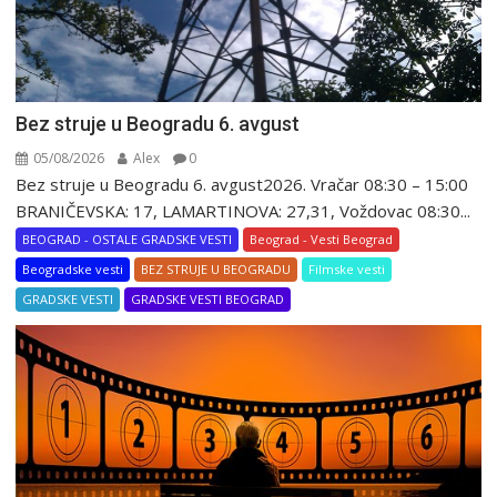
Bez struje u Beogradu 6. avgust
05/08/2026
Alex
0
Bez struje u Beogradu 6. avgust2026. Vračar 08:30 – 15:00
BRANIČEVSKA: 17, LAMARTINOVA: 27,31, Voždovac 08:30...
BEOGRAD - OSTALE GRADSKE VESTI
Beograd - Vesti Beograd
Beogradske vesti
BEZ STRUJE U BEOGRADU
Filmske vesti
GRADSKE VESTI
GRADSKE VESTI BEOGRAD