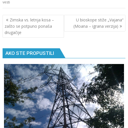
vesti
Кретање
Zimska vs. letnja kosa –
U bioskope stiže „Vajana“
чланка
zašto se potpuno ponaša
(Moana – igrana verzija)
drugačije
AKO STE PROPUSTILI