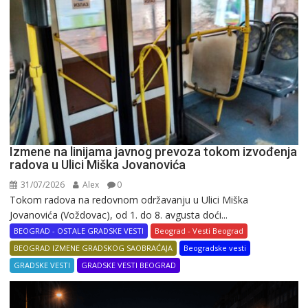
Izmene na linijama javnog prevoza tokom izvođenja
radova u Ulici Miška Jovanovića
31/07/2026
Alex
0
Tokom radova na redovnom održavanju u Ulici Miška
Jovanovića (Voždovac), od 1. do 8. avgusta doći...
BEOGRAD - OSTALE GRADSKE VESTI
Beograd - Vesti Beograd
BEOGRAD IZMENE GRADSKOG SAOBRAĆAJA
Beogradske vesti
GRADSKE VESTI
GRADSKE VESTI BEOGRAD