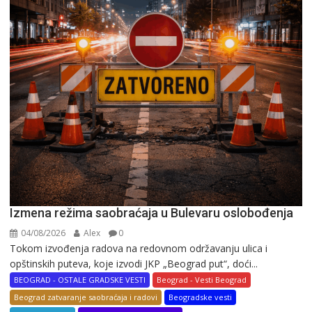
Izmena režima saobraćaja u Bulevaru oslobođenja
04/08/2026
Alex
0
Tokom izvođenja radova na redovnom održavanju ulica i
opštinskih puteva, koje izvodi JKP „Beograd put“, doći...
BEOGRAD - OSTALE GRADSKE VESTI
Beograd - Vesti Beograd
Beograd zatvaranje saobraćaja i radovi
Beogradske vesti