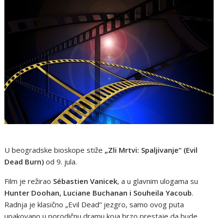
U beogradske bioskope stiže
„Zli Mrtvi: Spaljivanje“ (Evil
Dead Burn)
od 9. jula.
Film je režirao
Sébastien Vanicek
, a u glavnim ulogama su
Hunter Doohan, Luciane Buchanan i Souheila Yacoub
.
Radnja je klasično „Evil Dead“ jezgro, samo ovog puta
upakovano u porodičnu dramu koja brzo prestaje da bude