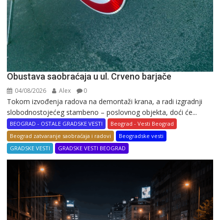
Obustava saobraćaja u ul. Crveno barjače
04/08/2026
Alex
0
Tokom izvođenja radova na demontaži krana, a radi izgradnji
slobodnostojećeg stambeno – poslovnog objekta, doći će...
BEOGRAD - OSTALE GRADSKE VESTI
Beograd - Vesti Beograd
Beograd zatvaranje saobraćaja i radovi
Beogradske vesti
GRADSKE VESTI
GRADSKE VESTI BEOGRAD