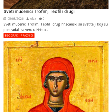
Sveti mučenici Trofim, Teofil i drugi
05/08/2026
Alex
0
Sveti mučenici Trofim, Teofil i drugi hrišćanski su svetitelji koji su
postradali za veru u Hrista...
BEOGRAD - PRAZNICI