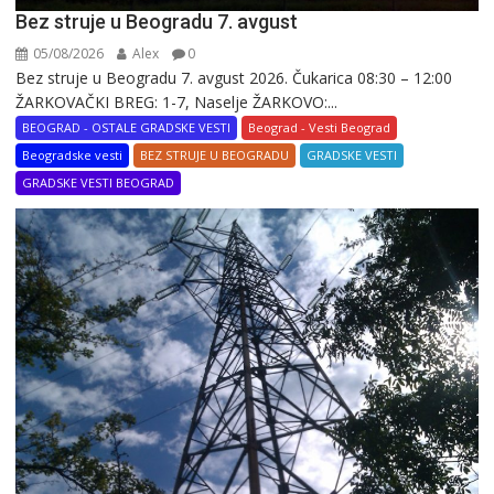
Bez struje u Beogradu 7. avgust
05/08/2026
Alex
0
Bez struje u Beogradu 7. avgust 2026. Čukarica 08:30 – 12:00
ŽARKOVAČKI BREG: 1-7, Naselje ŽARKOVO:...
BEOGRAD - OSTALE GRADSKE VESTI
Beograd - Vesti Beograd
Beogradske vesti
BEZ STRUJE U BEOGRADU
GRADSKE VESTI
GRADSKE VESTI BEOGRAD