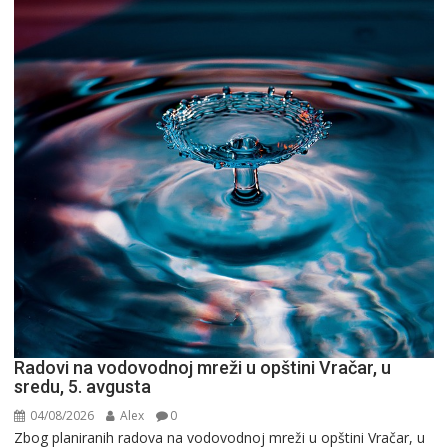
Radovi na vodovodnoj mreži u opštini Vračar, u
sredu, 5. avgusta
04/08/2026
Alex
0
Zbog planiranih radova na vodovodnoj mreži u opštini Vračar, u