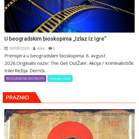
U beogradskim bioskopima „Izlaz Iz Igre“
03/08/2026
Alex
0
Premijera u beogradskim bioskopima: 6. avgust
2026.Originalni naziv: The Get OutŽanr: Akcija / Kriminalistički
trilerRežija: Derrick...
BEOGRADSKI BIOSKOPI
Filmske vesti
PRAZNICI