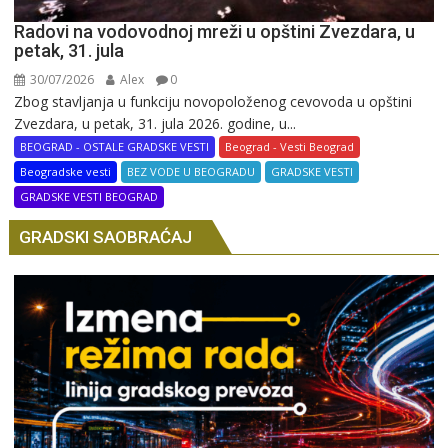
Radovi na vodovodnoj mreži u opštini Zvezdara, u
petak, 31. jula
30/07/2026
Alex
0
Zbog stavljanja u funkciju novopoloženog cevovoda u opštini
Zvezdara, u petak, 31. jula 2026. godine, u...
BEOGRAD - OSTALE GRADSKE VESTI
Beograd - Vesti Beograd
Beogradske vesti
BEZ VODE U BEOGRADU
GRADSKE VESTI
GRADSKE VESTI BEOGRAD
GRADSKI SAOBRAĆAJ