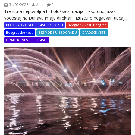
31/07/2026
Alex
0
Trenutna nepovoljna hidrološka situacija i rekordno nizak
vodostaj na Dunavu imaju direktan i izuzetno negativan uticaj...
BEOGRAD - OSTALE GRADSKE VESTI
Beograd - Vesti Beograd
Beogradske vesti
BEZ VODE U BEOGRADU
GRADSKE VESTI
GRADSKE VESTI BEOGRAD