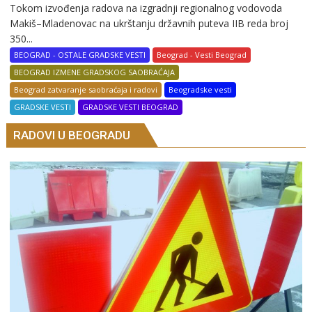
Tokom izvođenja radova na izgradnji regionalnog vodovoda
Makiš–Mladenovac na ukrštanju državnih puteva IIB reda broj
350...
BEOGRAD - OSTALE GRADSKE VESTI
Beograd - Vesti Beograd
BEOGRAD IZMENE GRADSKOG SAOBRAĆAJA
Beograd zatvaranje saobraćaja i radovi
Beogradske vesti
GRADSKE VESTI
GRADSKE VESTI BEOGRAD
RADOVI U BEOGRADU