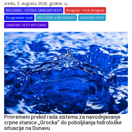
sredu, 5. avgusta 2026. godine, u...
BEOGRAD - OSTALE GRADSKE VESTI
Beograd - Vesti Beograd
Beogradske vesti
BEZ VODE U BEOGRADU
GRADSKE VESTI
GRADSKE VESTI BEOGRAD
Privremeni prekid rada sistema za navodnjavanje
crpne stanice „Grocka” do poboljšanja hidrološke
situacije na Dunavu