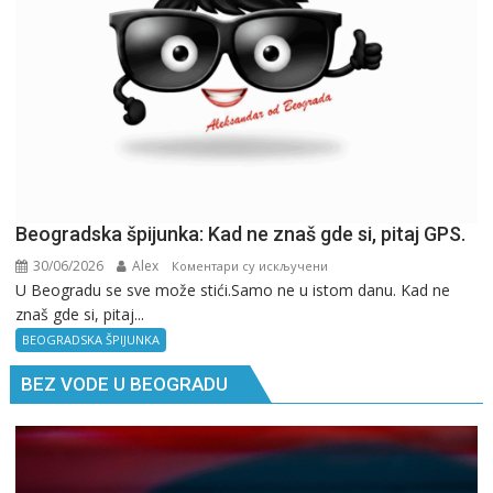
Beogradska špijunka: Kad ne znaš gde si, pitaj GPS.
30/06/2026
Alex
на
Коментари су искључени
U Beogradu se sve može stići.Samo ne u istom danu. Kad ne
Beogradska
znaš gde si, pitaj...
špijunka:
Kad
BEOGRADSKA ŠPIJUNKA
ne
BEZ VODE U BEOGRADU
znaš
gde
si,
pitaj
GPS.