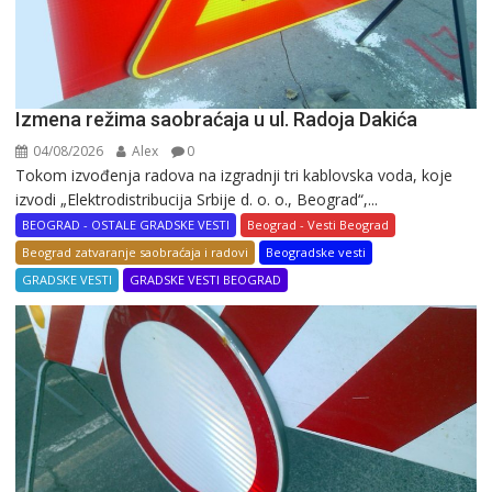
Izmena režima saobraćaja u ul. Radoja Dakića
04/08/2026
Alex
0
Tokom izvođenja radova na izgradnji tri kablovska voda, koje
izvodi „Elektrodistribucija Srbije d. o. o., Beograd“,...
BEOGRAD - OSTALE GRADSKE VESTI
Beograd - Vesti Beograd
Beograd zatvaranje saobraćaja i radovi
Beogradske vesti
GRADSKE VESTI
GRADSKE VESTI BEOGRAD