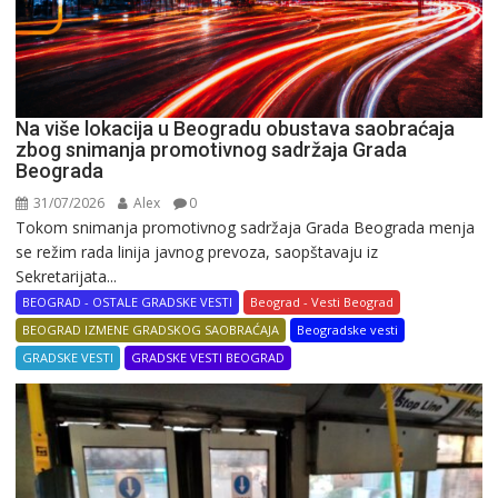
Na više lokacija u Beogradu obustava saobraćaja
zbog snimanja promotivnog sadržaja Grada
Beograda
31/07/2026
Alex
0
Tokom snimanja promotivnog sadržaja Grada Beograda menja
se režim rada linija javnog prevoza, saopštavaju iz
Sekretarijata...
BEOGRAD - OSTALE GRADSKE VESTI
Beograd - Vesti Beograd
BEOGRAD IZMENE GRADSKOG SAOBRAĆAJA
Beogradske vesti
GRADSKE VESTI
GRADSKE VESTI BEOGRAD