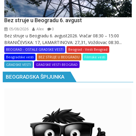
Bez struje u Beogradu 6. avgust
05/08/2026
Alex
0
Bez struje u Beogradu 6. avgust2026. Vračar 08:30 – 15:00
BRANIČEVSKA: 17, LAMARTINOVA: 27,31, Voždovac 08:30...
BEOGRAD - OSTALE GRADSKE VESTI
Beograd - Vesti Beograd
Beogradske vesti
BEZ STRUJE U BEOGRADU
Filmske vesti
GRADSKE VESTI
GRADSKE VESTI BEOGRAD
BEOGRADSKA ŠPIJUNKA