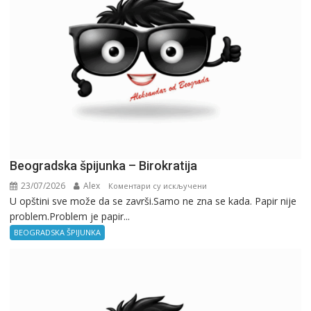
Beogradska špijunka – Birokratija
23/07/2026
Alex
на
Коментари су искључени
U opštini sve može da se završi.Samo ne zna se kada. Papir nije
Beogradska
problem.Problem je papir...
špijunka
–
BEOGRADSKA ŠPIJUNKA
Birokratija