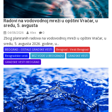
Radovi na vodovodnoj mreži u opštini Vračar, u
sredu, 5. avgusta
04/08/2026
Alex
0
Zbog planiranih radova na vodovodnoj mreži u opštini Vračar, u
sredu, 5. avgusta 2026. godine, u...
BEOGRAD - OSTALE GRADSKE VESTI
Beograd - Vesti Beograd
Beogradske vesti
BEZ VODE U BEOGRADU
GRADSKE VESTI
GRADSKE VESTI BEOGRAD