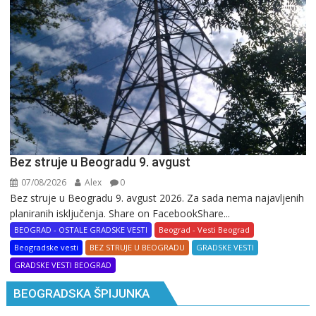
Bez struje u Beogradu 9. avgust
07/08/2026
Alex
0
Bez struje u Beogradu 9. avgust 2026. Za sada nema najavljenih
planiranih isključenja. Share on FacebookShare...
BEOGRAD - OSTALE GRADSKE VESTI
Beograd - Vesti Beograd
Beogradske vesti
BEZ STRUJE U BEOGRADU
GRADSKE VESTI
GRADSKE VESTI BEOGRAD
BEOGRADSKA ŠPIJUNKA