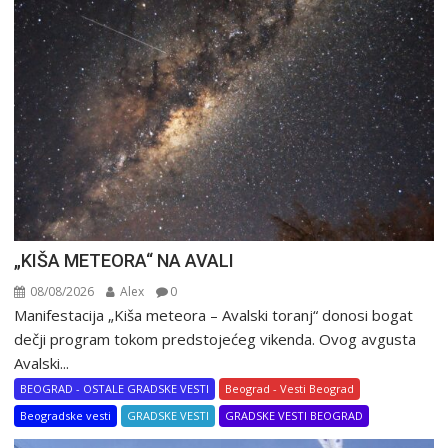
„KIŠA METEORA“ NA AVALI
08/08/2026
Alex
0
Manifestacija „Kiša meteora – Avalski toranj“ donosi bogat
dečji program tokom predstojećeg vikenda. Ovog avgusta
Avalski...
BEOGRAD - OSTALE GRADSKE VESTI
Beograd - Vesti Beograd
Beogradske vesti
GRADSKE VESTI
GRADSKE VESTI BEOGRAD