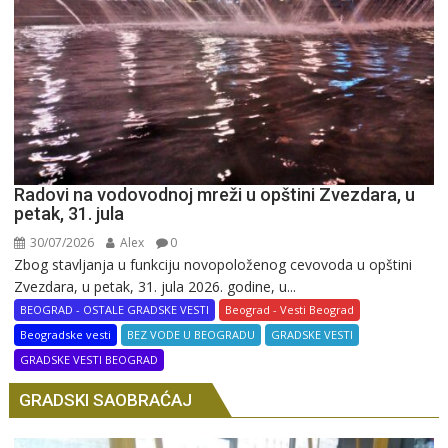
Radovi na vodovodnoj mreži u opštini Zvezdara, u
petak, 31. jula
30/07/2026
Alex
0
Zbog stavljanja u funkciju novopoloženog cevovoda u opštini
Zvezdara, u petak, 31. jula 2026. godine, u...
BEOGRAD - OSTALE GRADSKE VESTI
Beograd - Vesti Beograd
Beogradske vesti
BEZ VODE U BEOGRADU
GRADSKE VESTI
GRADSKE VESTI BEOGRAD
GRADSKI SAOBRAĆAJ