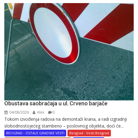
Obustava saobraćaja u ul. Crveno barjače
04/08/2026
Alex
0
Tokom izvođenja radova na demontaži krana, a radi izgradnji
slobodnostojećeg stambeno – poslovnog objekta, doći će...
BEOGRAD - OSTALE GRADSKE VESTI
Beograd - Vesti Beograd