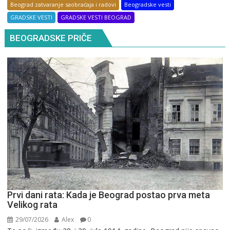
Beograd zatvaranje saobraćaja i radovi
Beogradske vesti
GRADSKE VESTI
GRADSKE VESTI BEOGRAD
BEOGRADSKE PRIČE
Prvi dani rata: Kada je Beograd postao prva meta
Velikog rata
29/07/2026
Alex
0