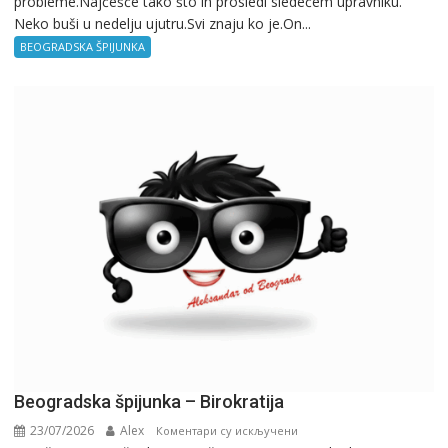
probleme.Najčešće tako što ih prosledi sledećem upravniku.
Neko buši u nedelju ujutru.Svi znaju ko je.On...
BEOGRADSKA ŠPIJUNKA
Beogradska špijunka – Birokratija
23/07/2026
Alex
на
Коментари су искључени