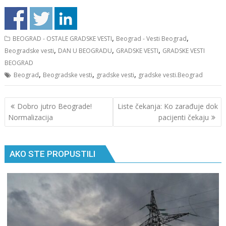
,
,
BEOGRAD - OSTALE GRADSKE VESTI
Beograd - Vesti Beograd
,
,
,
Beogradske vesti
DAN U BEOGRADU
GRADSKE VESTI
GRADSKE VESTI
BEOGRAD
,
,
,
Beograd
Beogradske vesti
gradske vesti
gradske vesti.Beograd
Кретање
Dobro jutro Beograde!
Liste čekanja: Ko zarađuje dok
чланка
Normalizacija
pacijenti čekaju
AKO STE PROPUSTILI