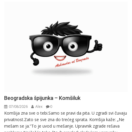
Beogradska špijunka – Komšiluk
07/08/2026
Alex
0
Komšija zna sve o tebi.Samo se pravi da pita. U zgradi svi čuvaju
privatnost.Zato se sve zna do trećeg sprata. Komšija kaže: „Ne
mešam se ja.“To je uvod u mešanje. Upravnik zgrade rešava