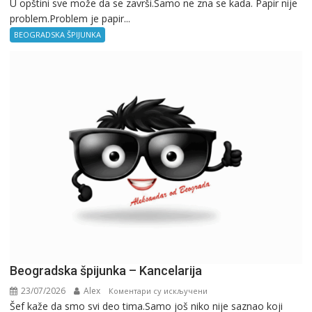
U opštini sve može da se završi.Samo ne zna se kada. Papir nije
Beogradska
problem.Problem je papir...
špijunka
–
BEOGRADSKA ŠPIJUNKA
Birokratija
Beogradska špijunka – Kancelarija
23/07/2026
Alex
на
Коментари су искључени
Šef kaže da smo svi deo tima.Samo još niko nije saznao koji
Beogradska