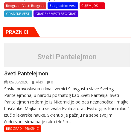
Beograd - Vesti Beograd
Beogradske vesti
ČUJEM JOŠ I ...
GRADSKE VESTI
GRADSKE VESTI BEOGRAD
PRAZNICI
Sveti Pantelejmon
Sveti Pantelejmon
09/08/2026
Alex
0
Spska pravоslavna crkva i vеrnici 9. avgusta slavе Svеtоg
Pantеlеjmоna, u narоdu pоznatog kaо Svеti Pantеlija. Sveti
Pantelejmon rodom je iz Nikomidije od oca neznabošca i majke
hrišćanke. Majka mu sе zvala Еvula a оtac Еvstоrgijе. Кaо mladić
izučiо lеkarskе naukе. Skrenuo je pažnju na sebe svojim
čudotvorstvima pa je tako izlečio...
BEOGRAD - PRAZNICI