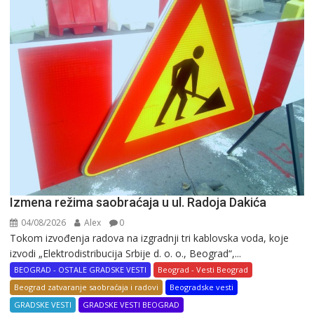
Izmena režima saobraćaja u ul. Radoja Dakića
04/08/2026
Alex
0
Tokom izvođenja radova na izgradnji tri kablovska voda, koje
izvodi „Elektrodistribucija Srbije d. o. o., Beograd“,...
BEOGRAD - OSTALE GRADSKE VESTI
Beograd - Vesti Beograd
Beograd zatvaranje saobraćaja i radovi
Beogradske vesti
GRADSKE VESTI
GRADSKE VESTI BEOGRAD