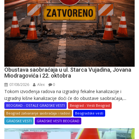
Obustava saobraćaja u ul. Starca Vujadina, Jovana
Miodragovića i 22. oktobra
07/08/2026
Alex
0
Tokom izvođenja radova na izgradnji fekalne kanalizacije i
izgradnji kišne kanalizacije doći će do obustave saobraćaja,...
BEOGRAD - OSTALE GRADSKE VESTI
Beograd - Vesti Beograd
Beograd zatvaranje saobraćaja i radovi
Beogradske vesti
GRADSKE VESTI
GRADSKE VESTI BEOGRAD