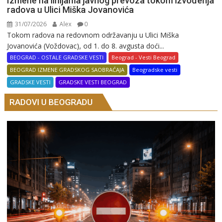
Izmene na linijama javnog prevoza tokom izvođenja
radova u Ulici Miška Jovanovića
31/07/2026
Alex
0
Tokom radova na redovnom održavanju u Ulici Miška
Jovanovića (Voždovac), od 1. do 8. avgusta doći...
BEOGRAD - OSTALE GRADSKE VESTI
Beograd - Vesti Beograd
BEOGRAD IZMENE GRADSKOG SAOBRAĆAJA
Beogradske vesti
GRADSKE VESTI
GRADSKE VESTI BEOGRAD
RADOVI U BEOGRADU