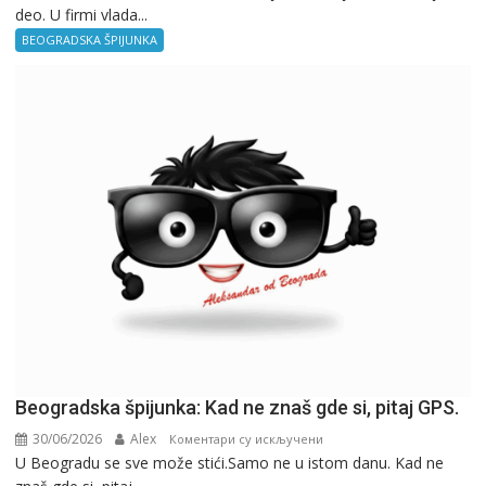
deo. U firmi vlada...
špijunka
–
BEOGRADSKA ŠPIJUNKA
Kancelarija
Beogradska špijunka: Kad ne znaš gde si, pitaj GPS.
30/06/2026
Alex
на
Коментари су искључени
U Beogradu se sve može stići.Samo ne u istom danu. Kad ne
Beogradska
špijunka: