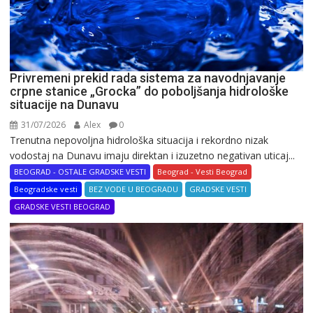
Privremeni prekid rada sistema za navodnjavanje
crpne stanice „Grocka” do poboljšanja hidrološke
situacije na Dunavu
31/07/2026
Alex
0
Trenutna nepovoljna hidrološka situacija i rekordno nizak
vodostaj na Dunavu imaju direktan i izuzetno negativan uticaj...
BEOGRAD - OSTALE GRADSKE VESTI
Beograd - Vesti Beograd
Beogradske vesti
BEZ VODE U BEOGRADU
GRADSKE VESTI
GRADSKE VESTI BEOGRAD