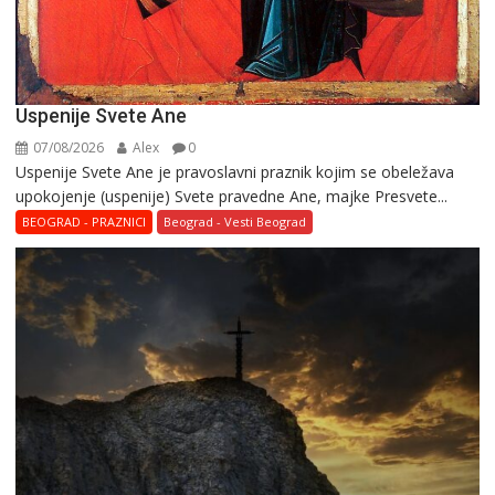
Uspenije Svete Ane
07/08/2026
Alex
0
Uspenije Svete Ane je pravoslavni praznik kojim se obeležava
upokojenje (uspenije) Svete pravedne Ane, majke Presvete...
BEOGRAD - PRAZNICI
Beograd - Vesti Beograd