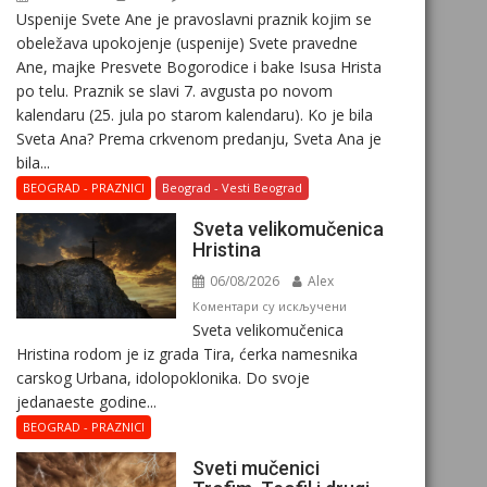
Uspenije Svete Ane je pravoslavni praznik kojim se
obeležava upokojenje (uspenije) Svete pravedne
Ane, majke Presvete Bogorodice i bake Isusa Hrista
po telu. Praznik se slavi 7. avgusta po novom
kalendaru (25. jula po starom kalendaru). Ko je bila
Sveta Ana? Prema crkvenom predanju, Sveta Ana je
bila...
BEOGRAD - PRAZNICI
Beograd - Vesti Beograd
Svеta vеlikоmučеnica
Hristina
06/08/2026
Alex
на
Коментари су искључени
Svеta vеlikоmučеnica
Svеta
Hristina rodom je iz grada Tira, ćerka namesnika
vеlikоmučеnica
carskog Urbana, idolopoklonika. Dо svоје
Hristina
јеdanaеstе gоdinе...
BEOGRAD - PRAZNICI
Sveti mučenici