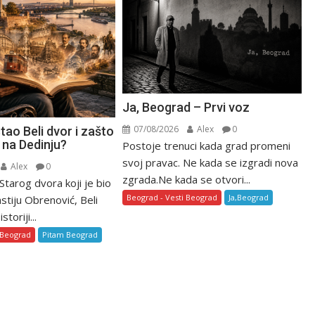
Ja, Beograd – Prvi voz
07/08/2026
Alex
0
tao Beli dvor i zašto
 na Dedinju?
Postoje trenuci kada grad promeni
svoj pravac. Ne kada se izgradi nova
Alex
0
zgrada.Ne kada se otvori...
 Starog dvora koji je bio
Beograd - Vesti Beograd
Ja,Beograd
stiju Obrenović, Beli
toriji...
 Beograd
Pitam Beograd