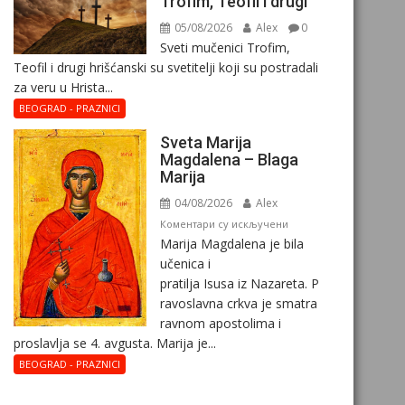
Trofim, Teofil i drugi
05/08/2026
Alex
0
Sveti mučenici Trofim,
Teofil i drugi hrišćanski su svetitelji koji su postradali
za veru u Hrista...
BEOGRAD - PRAZNICI
Sveta Marija
Magdalena – Blaga
Marija
04/08/2026
Alex
на
Коментари су искључени
Marija Magdalena je bila
Sveta
učenica i
Marija
pratilja Isusa iz Nazareta. P
Magdalena
ravoslavna crkva je smatra
–
ravnom apostolima i
Blaga
proslavlja se 4. avgusta. Marija je...
Marija
BEOGRAD - PRAZNICI