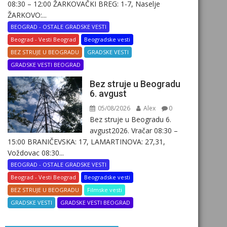
08:30 – 12:00 ŽARKOVAČKI BREG: 1-7, Naselje
ŽARKOVO:...
BEOGRAD - OSTALE GRADSKE VESTI
Beograd - Vesti Beograd
Beogradske vesti
BEZ STRUJE U BEOGRADU
GRADSKE VESTI
GRADSKE VESTI BEOGRAD
Bez struje u Beogradu
6. avgust
05/08/2026
Alex
0
Bez struje u Beogradu 6.
avgust2026. Vračar 08:30 –
15:00 BRANIČEVSKA: 17, LAMARTINOVA: 27,31,
Voždovac 08:30...
BEOGRAD - OSTALE GRADSKE VESTI
Beograd - Vesti Beograd
Beogradske vesti
BEZ STRUJE U BEOGRADU
Filmske vesti
GRADSKE VESTI
GRADSKE VESTI BEOGRAD