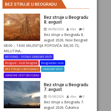
BEZ STRUJE U BEOGRADU
Bez struje u Beogradu
8. avgust
06/08/2026
Alex
0
Bez struje u Beogradu 8.
avgust 2026. Novi Beograd
08:00 – 14:00 MILENTIJA POPOVIĆA: BB,50-72,
MILUTINA...
BEOGRAD - OSTALE GRADSKE VESTI
Beograd - Vesti Beograd
Beogradske vesti
BEZ STRUJE U BEOGRADU
GRADSKE VESTI
GRADSKE VESTI BEOGRAD
Bez struje u Beogradu
7. avgust
05/08/2026
Alex
0
Bez struje u Beogradu 7.
avgust 2026. Čukarica