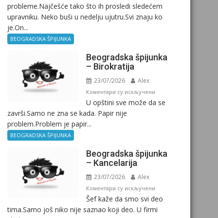
probleme.Najčešće tako što ih prosledi sledećem
upravniku. Neko buši u nedelju ujutru.Svi znaju ko
je.On...
BEOGRADSKA ŠPIJUNKA
Beogradska špijunka
– Birokratija
23/07/2026
Alex
на
Коментари су искључени
U opštini sve može da se
Beogradska
završi.Samo ne zna se kada. Papir nije
špijunka
problem.Problem je papir...
–
Birokratija
BEOGRADSKA ŠPIJUNKA
Beogradska špijunka
– Kancelarija
23/07/2026
Alex
на
Коментари су искључени
Šef kaže da smo svi deo
Beogradska
tima.Samo još niko nije saznao koji deo. U firmi
špijunka