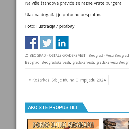
Na više štandova praviće se razne vrste burgera.
Ulaz na događaj je potpuno besplatan.
Foto: Ilustracija / pixabay
,
BEOGRAD - OSTALE GRADSKE VESTI
Beograd - Vesti Beograd
,
,
,
Beograd
Beogradske vesti
gradske vesti
gradske vesti.Beog
Кретање
Košarkaši Srbije idu na Olimpijadu 2024.
чланка
AKO STE PROPUSTILI