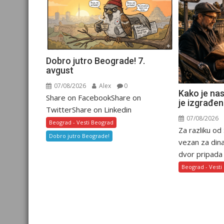
Dobro jutro Beograde! 7.
avgust
07/08/2026
Alex
0
Kako je nas
Share on FacebookShare on
je izgrađen
TwitterShare on Linkedin
07/08/2026
Beograd - Vesti Beograd
Za razliku od
Dobro jutro Beograde!
vezan za dina
dvor pripada is
Beograd - Vesti