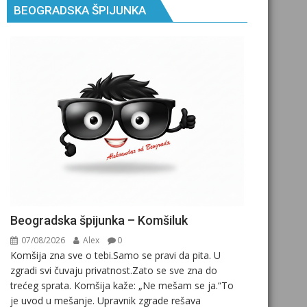
BEOGRADSKA ŠPIJUNKA
Beogradska špijunka – Komšiluk
07/08/2026
Alex
0
Komšija zna sve o tebi.Samo se pravi da pita. U
zgradi svi čuvaju privatnost.Zato se sve zna do
trećeg sprata. Komšija kaže: „Ne mešam se ja.“To
je uvod u mešanje. Upravnik zgrade rešava