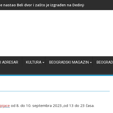
e nastala fotografija i zašto je promenila način na koji pamtimo
I ADRESAR
KULTURA
BEOGRADSKI MAGAZIN
BEOGRAD
pijace
od 8. do 10. septembra 2023.,od 13 do 23 časa.