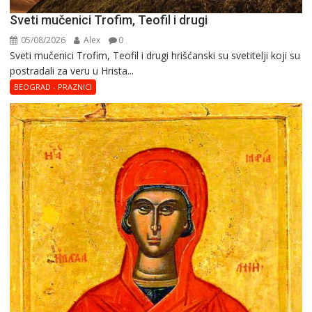
Sveti mučenici Trofim, Teofil i drugi
05/08/2026
Alex
0
Sveti mučenici Trofim, Teofil i drugi hrišćanski su svetitelji koji su
postradali za veru u Hrista...
BEOGRAD - PRAZNICI