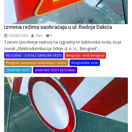
Izmena režima saobraćaja u ul. Radoja Dakića
04/08/2026
Alex
0
Tokom izvođenja radova na izgradnji tri kablovska voda, koje
izvodi „Elektrodistribucija Srbije d. o. o., Beograd“,...
BEOGRAD - OSTALE GRADSKE VESTI
Beograd - Vesti Beograd
Beograd zatvaranje saobraćaja i radovi
Beogradske vesti
GRADSKE VESTI
GRADSKE VESTI BEOGRAD