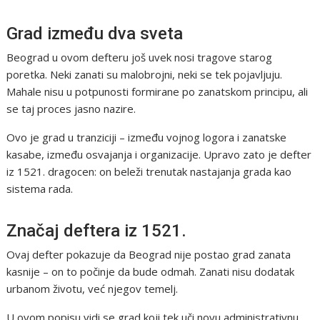
Grad između dva sveta
Beograd u ovom defteru još uvek nosi tragove starog
poretka. Neki zanati su malobrojni, neki se tek pojavljuju.
Mahale nisu u potpunosti formirane po zanatskom principu, ali
se taj proces jasno nazire.
Ovo je grad u tranziciji – između vojnog logora i zanatske
kasabe, između osvajanja i organizacije. Upravo zato je defter
iz 1521. dragocen: on beleži trenutak nastajanja grada kao
sistema rada.
Značaj deftera iz 1521.
Ovaj defter pokazuje da Beograd nije postao grad zanata
kasnije – on to počinje da bude odmah. Zanati nisu dodatak
urbanom životu, već njegov temelj.
U ovom popisu vidi se grad koji tek uči novu administrativnu