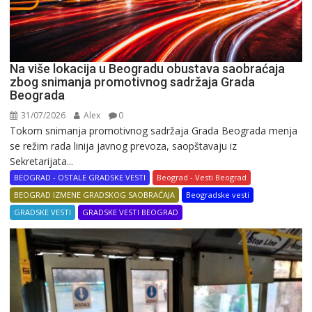
Na više lokacija u Beogradu obustava saobraćaja
zbog snimanja promotivnog sadržaja Grada
Beograda
31/07/2026
Alex
0
Tokom snimanja promotivnog sadržaja Grada Beograda menja
se režim rada linija javnog prevoza, saopštavaju iz
Sekretarijata...
BEOGRAD - OSTALE GRADSKE VESTI
Beograd - Vesti Beograd
BEOGRAD IZMENE GRADSKOG SAOBRAĆAJA
Beogradske vesti
GRADSKE VESTI
GRADSKE VESTI BEOGRAD