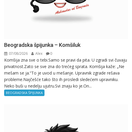
Beogradska špijunka – Komšiluk
07/08/2026
Alex
0
Komšija zna sve o tebi.Samo se pravi da pita. U zgradi svi čuvaju
privatnost.Zato se sve zna do trećeg sprata. Komšija kaže: „Ne
mešam se ja.“To je uvod u mešanje. Upravnik zgrade rešava
probleme.Najčešće tako što ih prosledi sledećem upravniku.
Neko buši u nedelju ujutru.Svi znaju ko je.On...
BEOGRADSKA ŠPIJUNKA