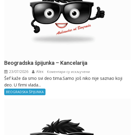
Beogradska špijunka – Kancelarija
23/07/2026
Alex
на
Коментари су искључени
Šef kaže da smo svi deo tima.Samo još niko nije saznao koji
Beogradska
deo. U firmi vlada...
špijunka
–
BEOGRADSKA ŠPIJUNKA
Kancelarija