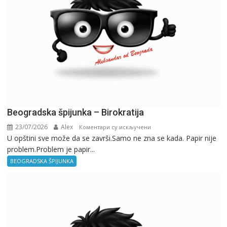
Beogradska špijunka – Birokratija
23/07/2026
Alex
на
Коментари су искључени
U opštini sve može da se završi.Samo ne zna se kada. Papir nije
Beogradska
problem.Problem je papir...
špijunka
–
BEOGRADSKA ŠPIJUNKA
Birokratija