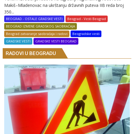
Makiš–Mladenovac na ukrštanju državnih puteva IIB reda broj
350...
BEOGRAD - OSTALE GRADSKE VESTI
Beograd - Vesti Beograd
BEOGRAD IZMENE GRADSKOG SAOBRAĆAJA
Beograd zatvaranje saobraćaja i radovi
Beogradske vesti
GRADSKE VESTI
GRADSKE VESTI BEOGRAD
RADOVI U BEOGRADU