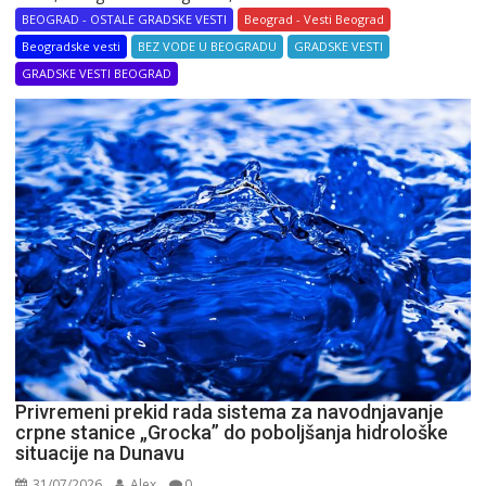
BEOGRAD - OSTALE GRADSKE VESTI
Beograd - Vesti Beograd
Beogradske vesti
BEZ VODE U BEOGRADU
GRADSKE VESTI
GRADSKE VESTI BEOGRAD
Privremeni prekid rada sistema za navodnjavanje
crpne stanice „Grocka” do poboljšanja hidrološke
situacije na Dunavu
31/07/2026
Alex
0