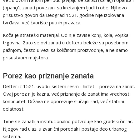
Već u ovom ranom periodu javljaju se sarači (saraç) i opančari
(opançı), zanati povezani sa kretanjem ljudi i robe. Njihovo
prisustvo govori da Beograd 1521. godine nije izolovana
tvrđava, već čvorište putnih pravaca.
Koža je strateški materijal. Od nje zavise konji, kola, vojska i
trgovina. Zato se ovi zanati u defteru beleže sa posebnom
pažnjom, često u vezi sa količinom proizvodnje, a ne samo
prisustvom majstora.
Porez kao priznanje zanata
Defter iz 1521. uvodi i sistem resm-i hirfet – poreza na zanat.
Ovaj porez nije kazna, već priznanje da zanat ima vrednost i
kontinuitet. Država ne oporezuje slučajni rad, već stabilnu
delatnost.
Time se zanatlija institucionalno potvrđuje kao gradski činilac.
Njegov rad ulazi u zvanični poredak i postaje deo urbanog
sistema.