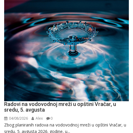
Radovi na vodovodnoj mreži u opštini Vračar, u
sredu, 5. avgusta
04/08/2026
Alex
0
Zbog planiranih radova na vodovodnoj mreži u opštini Vračar, u
sredu, 5. avgusta 2026. godine, u...