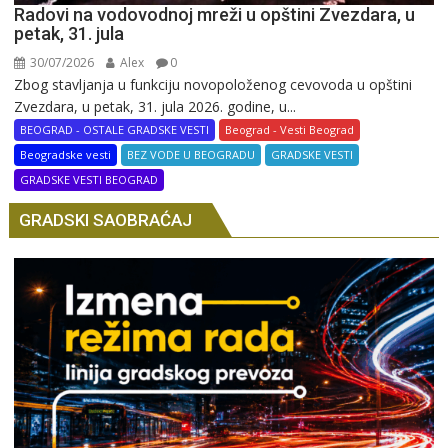
Radovi na vodovodnoj mreži u opštini Zvezdara, u
petak, 31. jula
30/07/2026
Alex
0
Zbog stavljanja u funkciju novopoloženog cevovoda u opštini
Zvezdara, u petak, 31. jula 2026. godine, u...
BEOGRAD - OSTALE GRADSKE VESTI
Beograd - Vesti Beograd
Beogradske vesti
BEZ VODE U BEOGRADU
GRADSKE VESTI
GRADSKE VESTI BEOGRAD
GRADSKI SAOBRAĆAJ