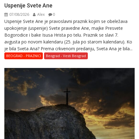
Uspenije Svete Ane
07/08/2026
Alex
0
Uspenije Svete Ane je pravoslavni praznik kojim se obeležava
upokojenje (uspenije) Svete pravedne Ane, majke Presvete
Bogorodice i bake Isusa Hrista po telu. Praznik se slavi 7.
avgusta po novom kalendaru (25. jula po starom kalendaru). Ko
je bila Sveta Ana? Prema crkvenom predanju, Sveta Ana je bila...
BEOGRAD - PRAZNICI
Beograd - Vesti Beograd