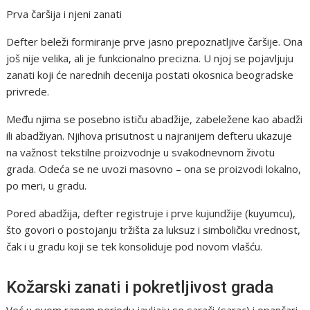
Prva čaršija i njeni zanati
Defter beleži formiranje prve jasno prepoznatljive čaršije. Ona
još nije velika, ali je funkcionalno precizna. U njoj se pojavljuju
zanati koji će narednih decenija postati okosnica beogradske
privrede.
Među njima se posebno ističu abadžije, zabeležene kao abadži
ili abadžiyan. Njihova prisutnost u najranijem defteru ukazuje
na važnost tekstilne proizvodnje u svakodnevnom životu
grada. Odeća se ne uvozi masovno – ona se proizvodi lokalno,
po meri, u gradu.
Pored abadžija, defter registruje i prve kujundžije (kuyumcu),
što govori o postojanju tržišta za luksuz i simboličku vrednost,
čak i u gradu koji se tek konsoliduje pod novom vlašću.
Kožarski zanati i pokretljivost grada