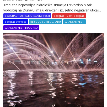
Trenutna nepovoljna hidrološka situacija i rekordno nizak
vodostaj na Dunavu imaju direktan i izuzetno negativan uticaj...
BEOGRAD - OSTALE GRADSKE VESTI
Beograd - Vesti Beograd
Beogradske vesti
BEZ VODE U BEOGRADU
GRADSKE VESTI
GRADSKE VESTI BEOGRAD