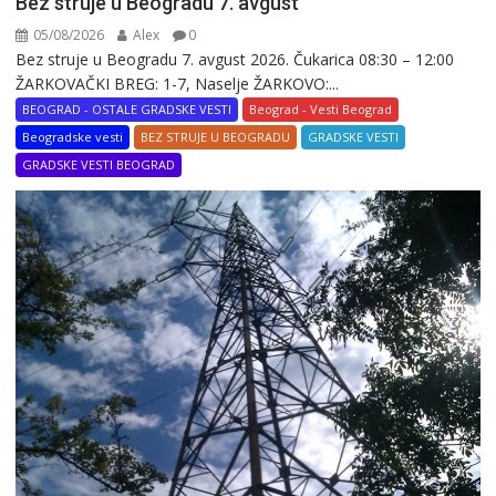
Bez struje u Beogradu 7. avgust
05/08/2026
Alex
0
Bez struje u Beogradu 7. avgust 2026. Čukarica 08:30 – 12:00
ŽARKOVAČKI BREG: 1-7, Naselje ŽARKOVO:...
BEOGRAD - OSTALE GRADSKE VESTI
Beograd - Vesti Beograd
Beogradske vesti
BEZ STRUJE U BEOGRADU
GRADSKE VESTI
GRADSKE VESTI BEOGRAD