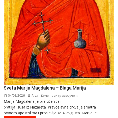
Sveta Marija Magdalena – Blaga Marija
04/08/2026
Alex
на
Коментари су искључени
Marija Magdalena je bila učenica i
Sveta
pratilja Isusa iz Nazareta. Pravoslavna crkva je smatra
Marija
ravnom apostolima i proslavlja se 4. avgusta. Marija je...
Magdalena