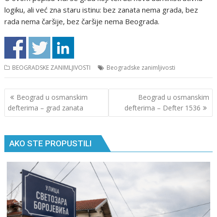
logiku, ali već zna staru istinu: bez zanata nema grada, bez
rada nema čaršije, bez čaršije nema Beograda.
BEOGRADSKE ZANIMLJIVOSTI
Beogradske zanimljivosti
Кретање
Beograd u osmanskim
Beograd u osmanskim
чланка
defterima – grad zanata
defterima – Defter 1536
AKO STE PROPUSTILI