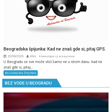
Beogradska špijunka: Kad ne znaš gde si, pitaj GPS.
30/06/2026
Alex
на
Коментари су искључени
U Beogradu se sve može stići.Samo ne u istom danu. Kad ne
Beogradska
znaš gde si, pitaj...
špijunka:
Kad
BEOGRADSKA ŠPIJUNKA
ne
BEZ VODE U BEOGRADU
znaš
gde
si,
pitaj
GPS.