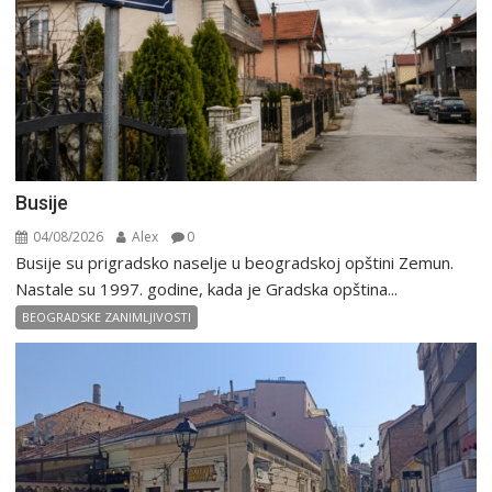
Busije
04/08/2026
Alex
0
Busije su prigradsko naselje u beogradskoj opštini Zemun.
Nastale su 1997. godine, kada je Gradska opština...
BEOGRADSKE ZANIMLJIVOSTI