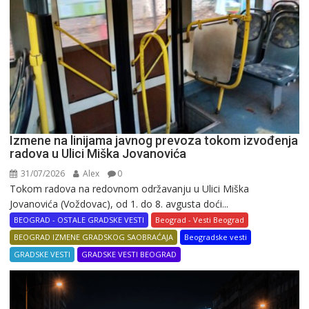
Izmene na linijama javnog prevoza tokom izvođenja
radova u Ulici Miška Jovanovića
31/07/2026
Alex
0
Tokom radova na redovnom održavanju u Ulici Miška
Jovanovića (Voždovac), od 1. do 8. avgusta doći...
BEOGRAD - OSTALE GRADSKE VESTI
Beograd - Vesti Beograd
BEOGRAD IZMENE GRADSKOG SAOBRAĆAJA
Beogradske vesti
GRADSKE VESTI
GRADSKE VESTI BEOGRAD