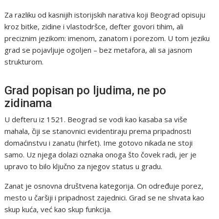
Za razliku od kasnijih istorijskih narativa koji Beograd opisuju
kroz bitke, zidine i vlastodršce, defter govori tihim, ali
preciznim jezikom: imenom, zanatom i porezom. U tom jeziku
grad se pojavljuje ogoljen – bez metafora, ali sa jasnom
strukturom.
Grad popisan po ljudima, ne po
zidinama
U defteru iz 1521. Beograd se vodi kao kasaba sa više
mahala, čiji se stanovnici evidentiraju prema pripadnosti
domaćinstvu i zanatu (hirfet). Ime gotovo nikada ne stoji
samo. Uz njega dolazi oznaka onoga što čovek radi, jer je
upravo to bilo ključno za njegov status u gradu.
Zanat je osnovna društvena kategorija. On određuje porez,
mesto u čaršiji i pripadnost zajednici. Grad se ne shvata kao
skup kuća, već kao skup funkcija.