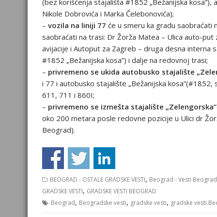
(bez korišćenja stajališta #1852 „Bežanijska kosa”)
Nikole Dobrovića i Marka Čelebonovića);
–
vozila na liniji 77
će u smeru ka gradu saobraćati na
saobraćati na trasi: Dr Žorža Matea – Ulica auto-put 
avijacije i Autoput za Zagreb – druga desna interna s
#1852 „Bežanijska kosa”) i dalje na redovnoj trasi;
–
privremeno se ukida autobusko stajalište „Zel
i 77 i autobusko stajalište „Bežanijska kosa”(#1852, 
611, 711 i 860I;
–
privremeno se izmešta stajalište „Zelengorska”
oko 200 metara posle redovne pozicije u Ulici dr Žor
Beograd).
,
BEOGRAD - OSTALE GRADSKE VESTI
Beograd - Vesti Beograd
,
GRADSKE VESTI
GRADSKE VESTI BEOGRAD
,
,
,
Beograd
Beogradske vesti
gradske vesti
gradske vesti.B