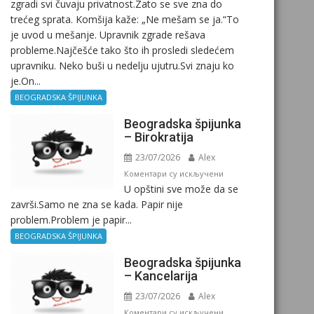
zgradi svi čuvaju privatnost.Zato se sve zna do
trećeg sprata. Komšija kaže: „Ne mešam se ja.“To
je uvod u mešanje. Upravnik zgrade rešava
probleme.Najčešće tako što ih prosledi sledećem
upravniku. Neko buši u nedelju ujutru.Svi znaju ko
je.On...
BEOGRADSKA ŠPIJUNKA
Beogradska špijunka
– Birokratija
23/07/2026
Alex
на
Коментари су искључени
U opštini sve može da se
Beogradska
završi.Samo ne zna se kada. Papir nije
špijunka
problem.Problem je papir...
–
Birokratija
BEOGRADSKA ŠPIJUNKA
Beogradska špijunka
– Kancelarija
23/07/2026
Alex
на
Коментари су искључени