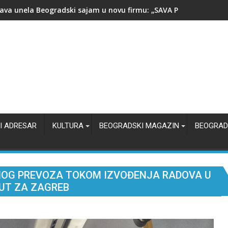
i Nasta - čovek koji nije hteo da napusti Beograd
I ADRESAR
KULTURA
BEOGRADSKI MAGAZIN
BEOGRAD
NOG PREVOZA TOKOM IZVOĐENJA RADOVA U
PUT ZA ZAGREB