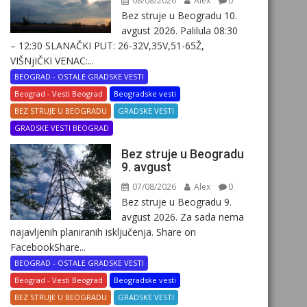
08/08/2026
Alex
0
Bez struje u Beogradu 10.
avgust 2026. Palilula 08:30
– 12:30 SLANAČKI PUT: 26-32V,35V,51-65Ž,
VIŠNjIČKI VENAC:...
BEOGRAD - OSTALE GRADSKE VESTI
Beograd - Vesti Beograd
Beogradske vesti
BEZ STRUJE U BEOGRADU
GRADSKE VESTI
GRADSKE VESTI BEOGRAD
Bez struje u Beogradu
9. avgust
07/08/2026
Alex
0
Bez struje u Beogradu 9.
avgust 2026. Za sada nema
najavljenih planiranih isključenja. Share on
FacebookShare...
BEOGRAD - OSTALE GRADSKE VESTI
Beograd - Vesti Beograd
Beogradske vesti
BEZ STRUJE U BEOGRADU
GRADSKE VESTI