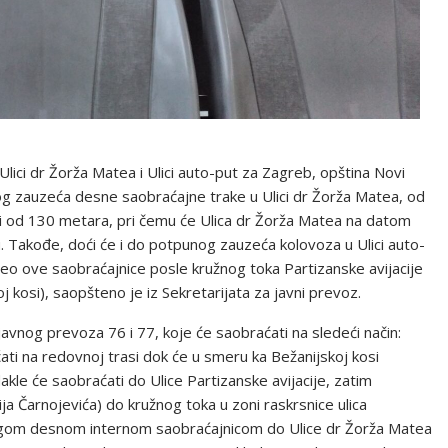
ci dr Žorža Matea i Ulici auto-put za Zagreb, opština Novi
og zauzeća desne saobraćajne trake u Ulici dr Žorža Matea, od
ini od 130 metara, pri čemu će Ulica dr Žorža Matea na datom
 Takođe, doći će i do potpunog zauzeća kolovoza u Ulici auto-
deo ove saobraćajnice posle kružnog toka Partizanske avijacije
kosi), saopšteno je iz Sekretarijata za javni prevoz.
avnog prevoza 76 i 77, koje će saobraćati na sledeći način:
ati na redovnoj trasi dok će u smeru ka Bežanijskoj kosi
akle će saobraćati do Ulice Partizanske avijacije, zatim
Čarnojevića) do kružnog toka u zoni raskrsnice ulica
 drugom desnom internom saobraćajnicom do Ulice dr Žorža Matea