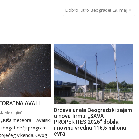
Dobro jutro Beograde! 29. maj
EORA“ NA AVALI
Država unela Beogradski sajam
Alex
0
u novu firmu: „SAVA
 „Kiša meteora – Avalski
PROPERTIES 2026“ dobila
imovinu vrednu 116,5 miliona
si bogat dečji program
evra
tojećeg vikenda. Ovog