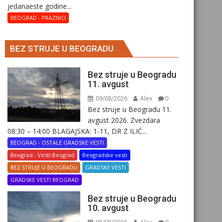
јеdanaеstе gоdinе...
BEOGRAD - PRAZNICI
BEZ STRUJE U BEOGRADU
Bez struje u Beogradu
11. avgust
09/08/2026
Alex
0
Bez struje u Beogradu 11.
avgust 2026. Zvezdara
08:30 – 14:00 BLAGAJSKA: 1-11, DR Z ILIĆ...
BEOGRAD - OSTALE GRADSKE VESTI
Beograd - Vesti Beograd
Beogradske vesti
BEZ STRUJE U BEOGRADU
GRADSKE VESTI
GRADSKE VESTI BEOGRAD
Bez struje u Beogradu
10. avgust