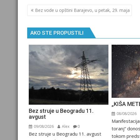
Кретање
Bez vode u opštini Barajevo, u petak, 29. maja
чланка
AKO STE PROPUSTILI
„KIŠA MET
Bez struje u Beogradu 11.
08/08/2026
avgust
Manifestacija
09/08/2026
Alex
0
toranj“ dono
Bez struje u Beogradu 11. avgust
tokom preds