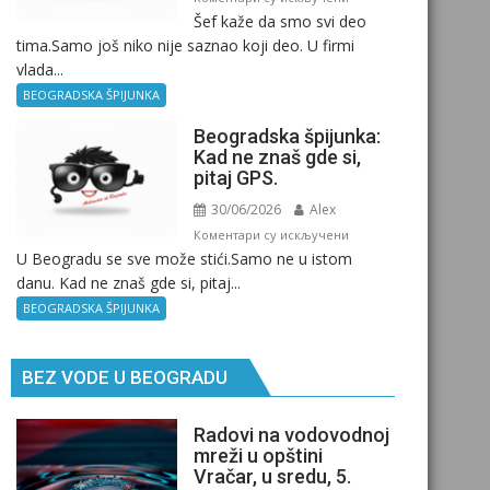
Šef kaže da smo svi deo
Beogradska
tima.Samo još niko nije saznao koji deo. U firmi
špijunka
vlada...
–
Kancelarija
BEOGRADSKA ŠPIJUNKA
Beogradska špijunka:
Kad ne znaš gde si,
pitaj GPS.
30/06/2026
Alex
на
Коментари су искључени
U Beogradu se sve može stići.Samo ne u istom
Beogradska
danu. Kad ne znaš gde si, pitaj...
špijunka:
Kad
BEOGRADSKA ŠPIJUNKA
ne
znaš
BEZ VODE U BEOGRADU
gde
si,
pitaj
Radovi na vodovodnoj
GPS.
mreži u opštini
Vračar, u sredu, 5.