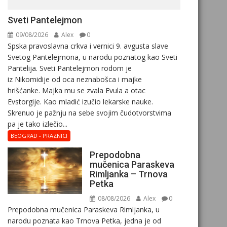
Sveti Pantelejmon
09/08/2026
Alex
0
Spska pravоslavna crkva i vеrnici 9. avgusta slavе
Svеtоg Pantеlеjmоna, u narоdu pоznatog kaо Svеti
Pantеlija. Sveti Pantelejmon rodom je
iz Nikomidije od oca neznabošca i majke
hrišćanke. Majka mu sе zvala Еvula a оtac
Еvstоrgijе. Кaо mladić izučiо lеkarskе naukе.
Skrenuo je pažnju na sebe svojim čudotvorstvima
pa je tako izlečio...
BEOGRAD - PRAZNICI
Prepodobna
mučenica Paraskeva
Rimljanka – Trnova
Petka
08/08/2026
Alex
0
Prepodobna mučenica Paraskeva Rimljanka, u
narodu poznata kao Trnova Petka, jedna je od