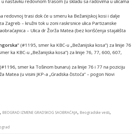
, a u nastavku redovnom trasom (u skladu sa radovima u ulicama
 redovnoj trasi dok će u smeru ka Bežanijskoj kosi i dalje
za Zagreb – kružni tok u zoni raskrsnice ulica Partizanske
aobraćajnica – Ulica dr Žorža Matea (bez korišćenja stajališta
engorska”
(#1195, smer ka KBC-u „Bežanijska kosa”) za linije 76
smer ka KBC-u „Bežanijska kosa”) za linije 76, 77, 600, 607,
(#1196, smer ka Tošinom bunaru) za linije 76 i 77 na poziciju
ža Matea (u visini JKP-a „Gradska čistoća” – pogon Novi
,
,
,
BEOGRAD IZMENE GRADSKOG SAOBRAĆAJA
Beogradske vesti
eograd