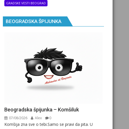
GRADSKE VESTI BEOGRAD
BEOGRADSKA ŠPIJUNKA
Beogradska špijunka – Komšiluk
07/08/2026
Alex
0
Komšija zna sve o tebi.Samo se pravi da pita. U