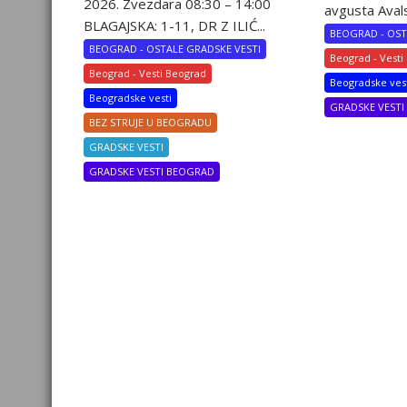
2026. Zvezdara 08:30 – 14:00
avgusta Avalsk
BLAGAJSKA: 1-11, DR Z ILIĆ...
BEOGRAD - OST
BEOGRAD - OSTALE GRADSKE VESTI
Beograd - Vesti
Beograd - Vesti Beograd
Beogradske ves
Beogradske vesti
GRADSKE VEST
BEZ STRUJE U BEOGRADU
GRADSKE VESTI
GRADSKE VESTI BEOGRAD