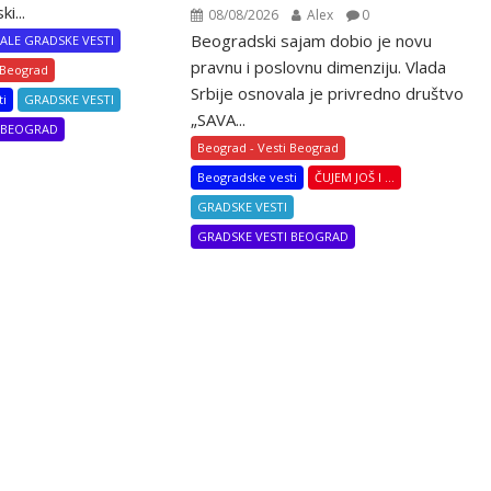
i...
08/08/2026
Alex
0
Beogradski sajam dobio je novu
ALE GRADSKE VESTI
pravnu i poslovnu dimenziju. Vlada
 Beograd
Srbije osnovala je privredno društvo
ti
GRADSKE VESTI
„SAVA...
I BEOGRAD
Beograd - Vesti Beograd
Beogradske vesti
ČUJEM JOŠ I ...
GRADSKE VESTI
GRADSKE VESTI BEOGRAD