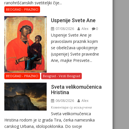
ranohrišćanskih svetiteljki čije...
BEOGRAD - PRAZNICI
Uspenije Svete Ane
07/08/2026
Alex
0
Uspenije Svete Ane je
pravoslavni praznik kojim
se obeležava upokojenje
(uspenije) Svete pravedne
Ane, majke Presvete...
BEOGRAD - PRAZNICI
Beograd - Vesti Beograd
Svеta vеlikоmučеnica
Hristina
06/08/2026
Alex
на
Коментари су искључени
Svеta vеlikоmučеnica
Svеta
Hristina rodom je iz grada Tira, ćerka namesnika
vеlikоmučеnica
carskog Urbana, idolopoklonika. Dо svоје
Hristina