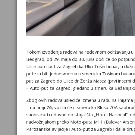
Tokom izvođenja radova na redovnom održavanju u Uli
Beograd, od 29. maja do 30. juna doći će do potpun
Ulice auto-put za Zagreb ka Ulici Tošin bunar, u duž
potezu biti jednosmerna u smeru ka Tošinom bunaru.
put za Zagreb do Ulice dr Žorža Matea (prvi interni 
– Auto-put za Zagreb, gledano u smeru ka Bežanijskoj 
Zbog ovih radova uslediće izmena u radu na linijama j
–
na liniji 76
, vozila će u smeru ka Bloku 70A saobrać
saobraćati redovno do stajališta „Hotel Nacional”, od
nadvožnjakom preko Moto-puta M11 (Bulevar Arsenija 
Partizanske avijacije i Auto-put za Zagreb i dalje