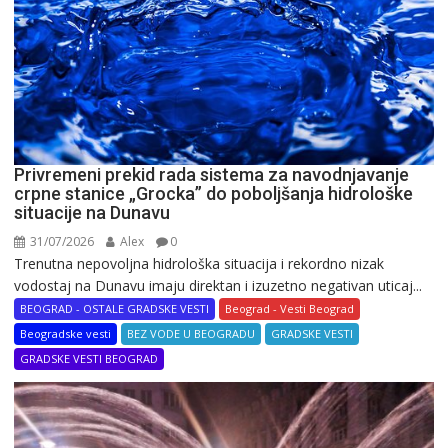
Privremeni prekid rada sistema za navodnjavanje
crpne stanice „Grocka” do poboljšanja hidrološke
situacije na Dunavu
31/07/2026
Alex
0
Trenutna nepovoljna hidrološka situacija i rekordno nizak
vodostaj na Dunavu imaju direktan i izuzetno negativan uticaj...
BEOGRAD - OSTALE GRADSKE VESTI
Beograd - Vesti Beograd
Beogradske vesti
BEZ VODE U BEOGRADU
GRADSKE VESTI
GRADSKE VESTI BEOGRAD