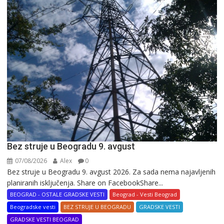
Bez struje u Beogradu 9. avgust
07/08/2026
Alex
0
Bez struje u Beogradu 9. avgust 2026. Za sada nema najavljenih
planiranih isključenja. Share on FacebookShare...
BEOGRAD - OSTALE GRADSKE VESTI
Beograd - Vesti Beograd
Beogradske vesti
BEZ STRUJE U BEOGRADU
GRADSKE VESTI
GRADSKE VESTI BEOGRAD