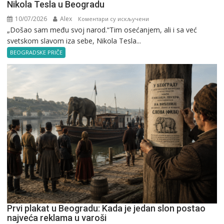
Nikola Tesla u Beogradu
10/07/2026
Alex
на
Коментари су искључени
„Došao sam među svoj narod.“Tim osećanjem, ali i sa već
Nikola
svetskom slavom iza sebe, Nikola Tesla...
Tesla
u
BEOGRADSKE PRIČE
Beogradu
Prvi plakat u Beogradu: Kada je jedan slon postao
najveća reklama u varoši