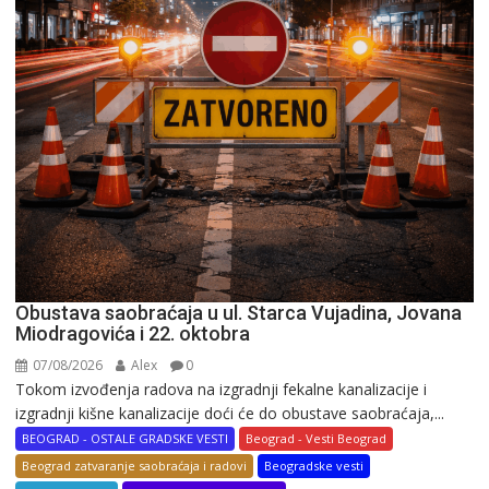
Obustava saobraćaja u ul. Starca Vujadina, Jovana
Miodragovića i 22. oktobra
07/08/2026
Alex
0
Tokom izvođenja radova na izgradnji fekalne kanalizacije i
izgradnji kišne kanalizacije doći će do obustave saobraćaja,...
BEOGRAD - OSTALE GRADSKE VESTI
Beograd - Vesti Beograd
Beograd zatvaranje saobraćaja i radovi
Beogradske vesti