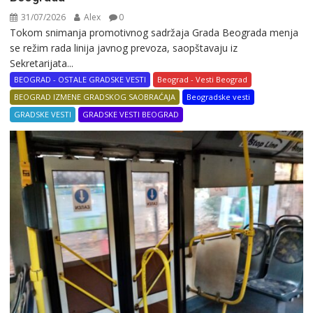
31/07/2026
Alex
0
Tokom snimanja promotivnog sadržaja Grada Beograda menja
se režim rada linija javnog prevoza, saopštavaju iz
Sekretarijata...
BEOGRAD - OSTALE GRADSKE VESTI
Beograd - Vesti Beograd
BEOGRAD IZMENE GRADSKOG SAOBRAĆAJA
Beogradske vesti
GRADSKE VESTI
GRADSKE VESTI BEOGRAD