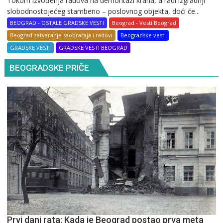
Tokom izvođenja radova na demontaži krana, a radi izgradnji
slobodnostojećeg stambeno – poslovnog objekta, doći će...
BEOGRAD - OSTALE GRADSKE VESTI
Beograd - Vesti Beograd
Beograd zatvaranje saobraćaja i radovi
Beogradske vesti
GRADSKE VESTI
GRADSKE VESTI BEOGRAD
BEOGRADSKE PRIČE
Prvi dani rata: Kada je Beograd postao prva meta