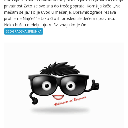
privatnost.Zato se sve zna do trećeg sprata. Komšija kaže: „Ne
mešam se ja.“To je uvod u mešanje. Upravnik zgrade rešava
probleme.Najčešće tako što ih prosledi sledećem upravniku.
Neko buši u nedelju ujutru.Svi znaju ko je.On...
BEOGRADSKA ŠPIJUNKA