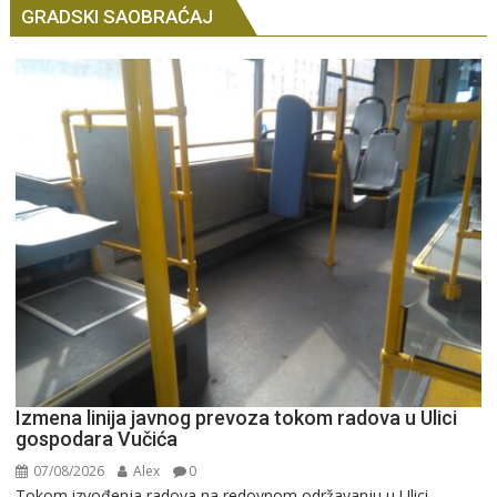
GRADSKI SAOBRAĆAJ
Izmena linija javnog prevoza tokom radova u Ulici
gospodara Vučića
07/08/2026
Alex
0
Tokom izvođenja radova na redovnom održavanju u Ulici