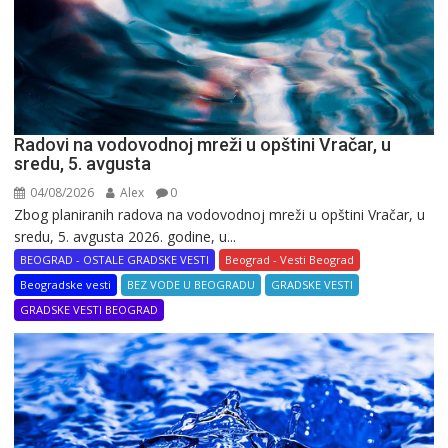
Radovi na vodovodnoj mreži u opštini Vračar, u
sredu, 5. avgusta
04/08/2026
Alex
0
Zbog planiranih radova na vodovodnoj mreži u opštini Vračar, u
sredu, 5. avgusta 2026. godine, u...
BEOGRAD - OSTALE GRADSKE VESTI
Beograd - Vesti Beograd
Beogradske vesti
BEZ VODE U BEOGRADU
GRADSKE VESTI
GRADSKE VESTI BEOGRAD