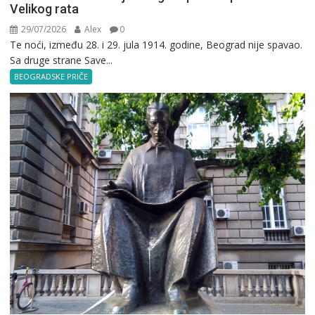
Velikog rata
29/07/2026
Alex
0
Te noći, između 28. i 29. jula 1914. godine, Beograd nije spavao.
Sa druge strane Save...
BEOGRADSKE PRIČE