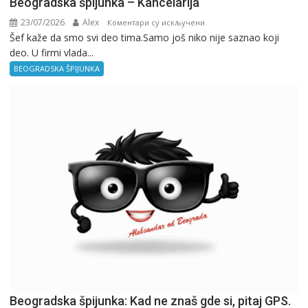
Beogradska špijunka – Kancelarija
23/07/2026
Alex
на
Коментари су искључени
Šef kaže da smo svi deo tima.Samo još niko nije saznao koji
Beogradska
deo. U firmi vlada...
špijunka
–
BEOGRADSKA ŠPIJUNKA
Kancelarija
Beogradska špijunka: Kad ne znaš gde si, pitaj GPS.