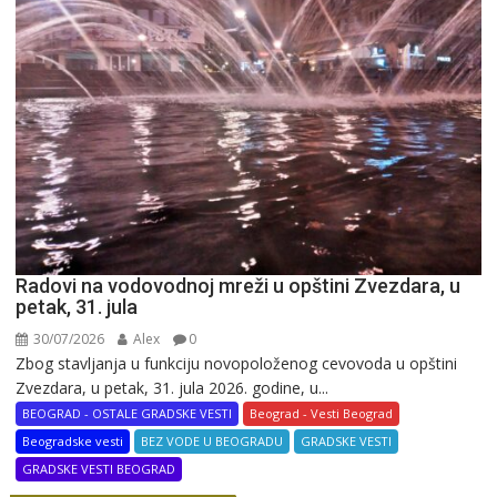
Radovi na vodovodnoj mreži u opštini Zvezdara, u
petak, 31. jula
30/07/2026
Alex
0
Zbog stavljanja u funkciju novopoloženog cevovoda u opštini
Zvezdara, u petak, 31. jula 2026. godine, u...
BEOGRAD - OSTALE GRADSKE VESTI
Beograd - Vesti Beograd
Beogradske vesti
BEZ VODE U BEOGRADU
GRADSKE VESTI
GRADSKE VESTI BEOGRAD