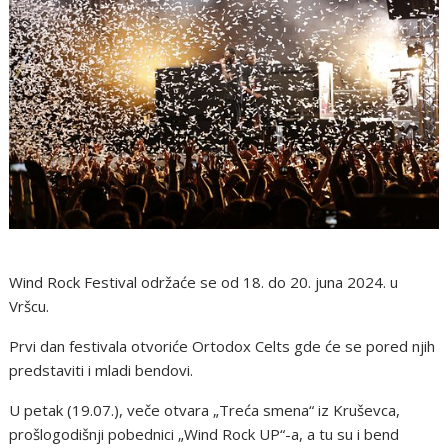
Wind Rock Festival održaće se od 18. do 20. juna 2024. u
Vršcu.
Prvi dan festivala otvoriće Ortodox Celts gde će se pored njih
predstaviti i mladi bendovi.
U petak (19.07.), veče otvara „Treća smena“ iz Kruševca,
prošlogodišnji pobednici „Wind Rock UP“-a, a tu su i bend