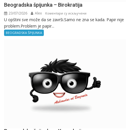
Beogradska špijunka – Birokratija
23/07/2026
Alex
на
Коментари су искључени
U opštini sve može da se završi.Samo ne zna se kada. Papir nije
Beogradska
problem.Problem je papir...
špijunka
–
BEOGRADSKA ŠPIJUNKA
Birokratija