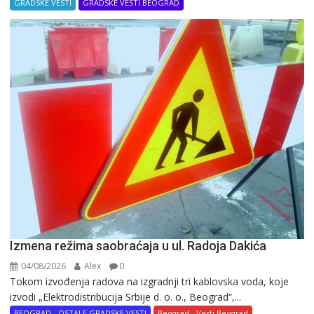
GRADSKE VESTI
GRADSKE VESTI BEOGRAD
Izmena režima saobraćaja u ul. Radoja Dakića
04/08/2026
Alex
0
Tokom izvođenja radova na izgradnji tri kablovska voda, koje
izvodi „Elektrodistribucija Srbije d. o. o., Beograd“,...
BEOGRAD - OSTALE GRADSKE VESTI
Beograd - Vesti Beograd