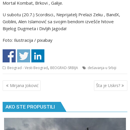
Mortal Kombat, Brkovi , Galije.
U subotu (20.7.) Scordisci., Neprijatelj Prelazi Zeku , BandX,
Goblini, Alen Islamović sa svojim bendom izvešće hitove
Bijelog Dugmeta i Divljih Jagoda!
Foto: Ilustracija / pixabay
,
Beograd - Vesti Beograd
BEOGRAD-SRBIJA
dešavanja u Srbiji
Кретање
Mirjana Joković
Šta je Uskrs?
чланка
AKO STE PROPUSTILI