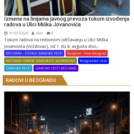
Izmene na linijama javnog prevoza tokom izvođenja
radova u Ulici Miška Jovanovića
31/07/2026
Alex
0
Tokom radova na redovnom održavanju u Ulici Miška
Jovanovića (Voždovac), od 1. do 8. avgusta doći...
BEOGRAD - OSTALE GRADSKE VESTI
Beograd - Vesti Beograd
BEOGRAD IZMENE GRADSKOG SAOBRAĆAJA
Beogradske vesti
GRADSKE VESTI
GRADSKE VESTI BEOGRAD
RADOVI U BEOGRADU