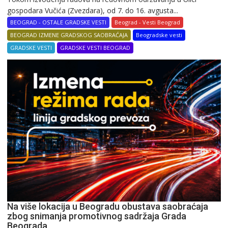
gospodara Vučića (Zvezdara), od 7. do 16. avgusta...
BEOGRAD - OSTALE GRADSKE VESTI
Beograd - Vesti Beograd
BEOGRAD IZMENE GRADSKOG SAOBRAĆAJA
Beogradske vesti
GRADSKE VESTI
GRADSKE VESTI BEOGRAD
Na više lokacija u Beogradu obustava saobraćaja
zbog snimanja promotivnog sadržaja Grada
Beograda