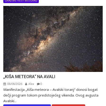
GRADSKE VESTI BEOGRAD
„KIŠA METEORA“ NA AVALI
08/08/2026
Alex
0
Manifestacija „Kiša meteora – Avalski toranj“ donosi bogat
dečji program tokom predstojećeg vikenda. Ovog avgusta
Avalski...