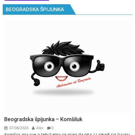
BEOGRADSKA ŠPIJUNKA
Beogradska špijunka – Komšiluk
07/08/2026
Alex
0
Komšija zna sve o tebi.Samo se pravi da pita. U zgradi svi čuvaju