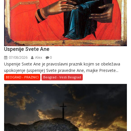
Uspenije Svete Ane
07/08/2026
Alex
0
Uspenije Svete Ane je pravoslavni praznik kojim se obeležava
upokojenje (uspenije) Svete pravedne Ane, majke Presvete...
BEOGRAD - PRAZNICI
Beograd - Vesti Beograd