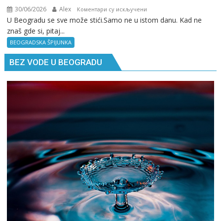
30/06/2026
Alex
на
Коментари су искључени
U Beogradu se sve može stići.Samo ne u istom danu. Kad ne
Beogradska
znaš gde si, pitaj...
špijunka:
Kad
BEOGRADSKA ŠPIJUNKA
ne
BEZ VODE U BEOGRADU
znaš
gde
si,
pitaj
GPS.