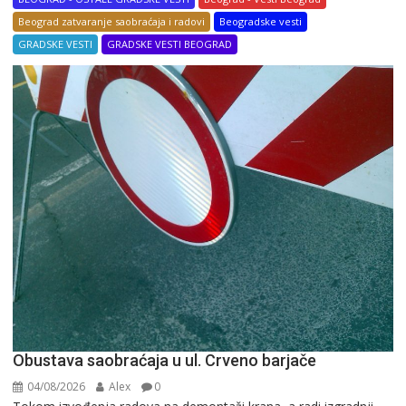
Beograd zatvaranje saobraćaja i radovi
Beogradske vesti
GRADSKE VESTI
GRADSKE VESTI BEOGRAD
Obustava saobraćaja u ul. Crveno barjače
04/08/2026
Alex
0