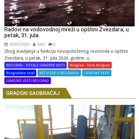
Radovi na vodovodnoj mreži u opštini Zvezdara, u
petak, 31. jula
30/07/2026
Alex
0
Zbog stavljanja u funkciju novopoloženog cevovoda u opštini
Zvezdara, u petak, 31. jula 2026. godine, u...
BEOGRAD - OSTALE GRADSKE VESTI
Beograd - Vesti Beograd
Beogradske vesti
BEZ VODE U BEOGRADU
GRADSKE VESTI
GRADSKE VESTI BEOGRAD
GRADSKI SAOBRAĆAJ