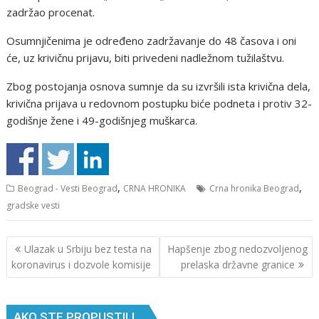
zadržao procenat.
Osumnjičenima je određeno zadržavanje do 48 časova i oni
će, uz krivičnu prijavu, biti privedeni nadležnom tužilaštvu.
Zbog postojanja osnova sumnje da su izvršili ista krivična dela,
krivična prijava u redovnom postupku biće podneta i protiv 32-
godišnje žene i 49-godišnjeg muškarca.
,
,
Beograd - Vesti Beograd
CRNA HRONIKA
Crna hronika Beograd
gradske vesti
Кретање
Ulazak u Srbiju bez testa na
Hapšenje zbog nedozvoljenog
чланка
koronavirus i dozvole komisije
prelaska državne granice
AKO STE PROPUSTILI