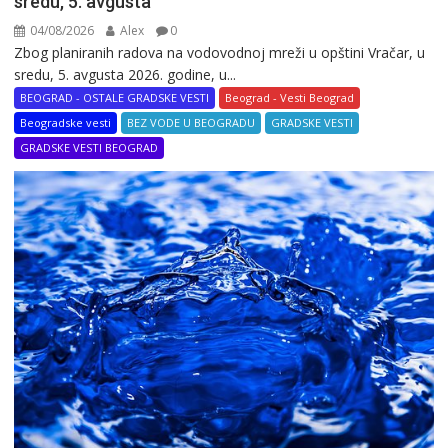
sredu, 5. avgusta
04/08/2026
Alex
0
Zbog planiranih radova na vodovodnoj mreži u opštini Vračar, u
sredu, 5. avgusta 2026. godine, u...
BEOGRAD - OSTALE GRADSKE VESTI
Beograd - Vesti Beograd
Beogradske vesti
BEZ VODE U BEOGRADU
GRADSKE VESTI
GRADSKE VESTI BEOGRAD