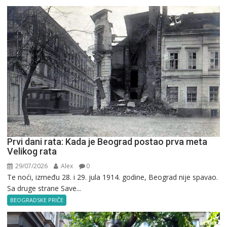
Prvi dani rata: Kada je Beograd postao prva meta
Velikog rata
29/07/2026
Alex
0
Te noći, između 28. i 29. jula 1914. godine, Beograd nije spavao.
Sa druge strane Save...
BEOGRADSKE PRIČE