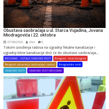
Obustava saobraćaja u ul. Starca Vujadina, Jovana
Miodragovića i 22. oktobra
07/08/2026
Alex
0
Tokom izvođenja radova na izgradnji fekalne kanalizacije i
izgradnji kišne kanalizacije doći će do obustave saobraćaja,...
BEOGRAD - OSTALE GRADSKE VESTI
Beograd - Vesti Beograd
Beograd zatvaranje saobraćaja i radovi
Beogradske vesti
GRADSKE VESTI
GRADSKE VESTI BEOGRAD