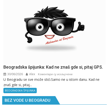
Beogradska špijunka: Kad ne znaš gde si, pitaj GPS.
30/06/2026
Alex
на
Коментари су искључени
U Beogradu se sve može stići.Samo ne u istom danu. Kad ne
Beogradska
znaš gde si, pitaj...
špijunka:
Kad
BEOGRADSKA ŠPIJUNKA
ne
BEZ VODE U BEOGRADU
znaš
gde