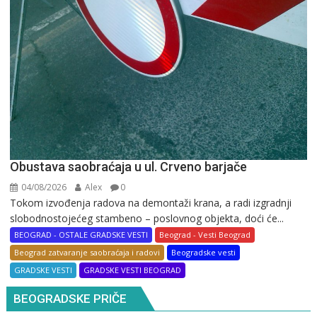
Obustava saobraćaja u ul. Crveno barjače
04/08/2026
Alex
0
Tokom izvođenja radova na demontaži krana, a radi izgradnji
slobodnostojećeg stambeno – poslovnog objekta, doći će...
BEOGRAD - OSTALE GRADSKE VESTI
Beograd - Vesti Beograd
Beograd zatvaranje saobraćaja i radovi
Beogradske vesti
GRADSKE VESTI
GRADSKE VESTI BEOGRAD
BEOGRADSKE PRIČE