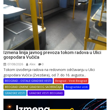
Izmena linija javnog prevoza tokom radova u Ulici
gospodara Vučića
07/08/2026
Alex
0
Tokom izvođenja radova na redovnom održavanju u Ulici
gospodara Vučića (Zvezdara), od 7. do 16. avgusta...
BEOGRAD - OSTALE GRADSKE VESTI
Beograd - Vesti Beograd
BEOGRAD IZMENE GRADSKOG SAOBRAĆAJA
Beogradske vesti
GRADSKE VESTI
GRADSKE VESTI BEOGRAD