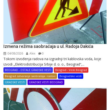
Izmena režima saobraćaja u ul. Radoja Dakića
04/08/2026
Alex
0
Tokom izvođenja radova na izgradnji tri kablovska voda, koje
izvodi „Elektrodistribucija Srbije d. o. o., Beograd“,...
BEOGRAD - OSTALE GRADSKE VESTI
Beograd - Vesti Beograd
Beograd zatvaranje saobraćaja i radovi
Beogradske vesti
GRADSKE VESTI
GRADSKE VESTI BEOGRAD