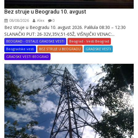
Bez struje u Beogradu 10. avgust
08/08/2026
Alex
0
Bez struje u Beogradu 10. avgust 2026. Palilula 08:30 – 12:30
SLANAČKI PUT: 26-32V,35V,51-65Ž, VIŠNjIČKI VENAC:...
BEOGRAD - OSTALE GRADSKE VESTI
Beograd - Vesti Beograd
Beogradske vesti
BEZ STRUJE U BEOGRADU
GRADSKE VESTI
GRADSKE VESTI BEOGRAD