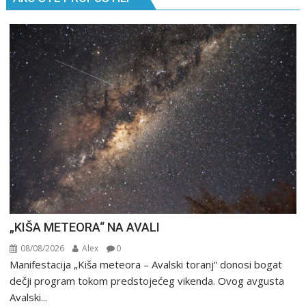
„KIŠA METEORA“ NA AVALI
08/08/2026
Alex
0
Manifestacija „Kiša meteora – Avalski toranj“ donosi bogat
dečji program tokom predstojećeg vikenda. Ovog avgusta
Avalski...