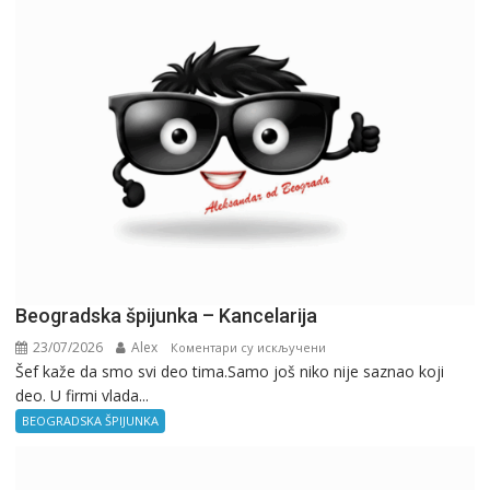
Beogradska špijunka – Kancelarija
23/07/2026
Alex
на
Коментари су искључени
Šef kaže da smo svi deo tima.Samo još niko nije saznao koji
Beogradska
deo. U firmi vlada...
špijunka
–
BEOGRADSKA ŠPIJUNKA
Kancelarija