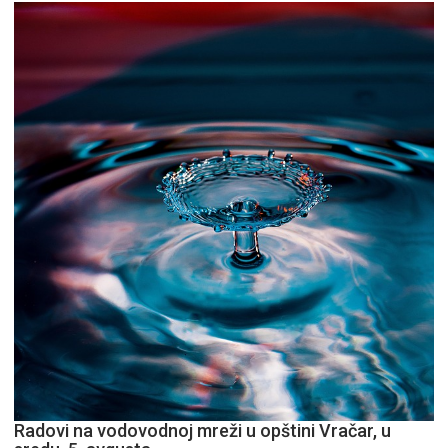
si,
pitaj
GPS.
Radovi na vodovodnoj mreži u opštini Vračar, u