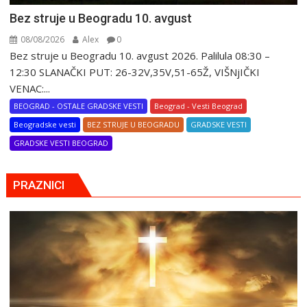
Bez struje u Beogradu 10. avgust
08/08/2026
Alex
0
Bez struje u Beogradu 10. avgust 2026. Palilula 08:30 –
12:30 SLANAČKI PUT: 26-32V,35V,51-65Ž, VIŠNjIČKI
VENAC:...
BEOGRAD - OSTALE GRADSKE VESTI
Beograd - Vesti Beograd
Beogradske vesti
BEZ STRUJE U BEOGRADU
GRADSKE VESTI
GRADSKE VESTI BEOGRAD
PRAZNICI