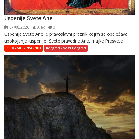
Uspenije Svete Ane
07/08/2026
Alex
0
Uspenije Svete Ane je pravoslavni praznik kojim se obeležava
upokojenje (uspenije) Svete pravedne Ane, majke Presvete...
BEOGRAD - PRAZNICI
Beograd - Vesti Beograd