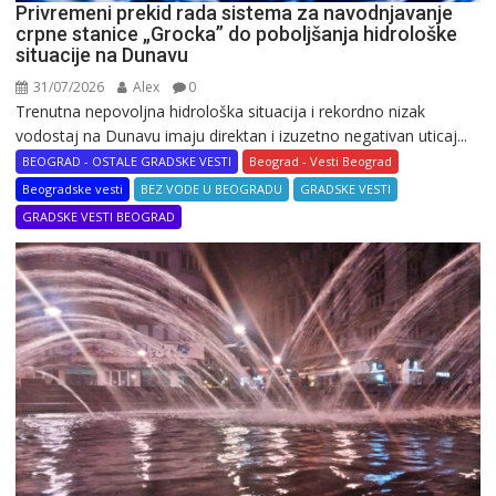
Privremeni prekid rada sistema za navodnjavanje
crpne stanice „Grocka” do poboljšanja hidrološke
situacije na Dunavu
31/07/2026
Alex
0
Trenutna nepovoljna hidrološka situacija i rekordno nizak
vodostaj na Dunavu imaju direktan i izuzetno negativan uticaj...
BEOGRAD - OSTALE GRADSKE VESTI
Beograd - Vesti Beograd
Beogradske vesti
BEZ VODE U BEOGRADU
GRADSKE VESTI
GRADSKE VESTI BEOGRAD