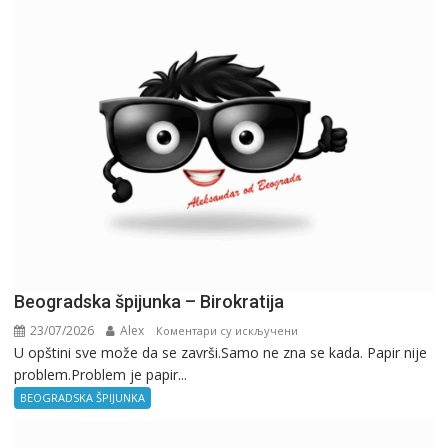
Beogradska špijunka – Birokratija
23/07/2026
Alex
на
Коментари су искључени
U opštini sve može da se završi.Samo ne zna se kada. Papir nije
Beogradska
problem.Problem je papir...
špijunka
–
BEOGRADSKA ŠPIJUNKA
Birokratija