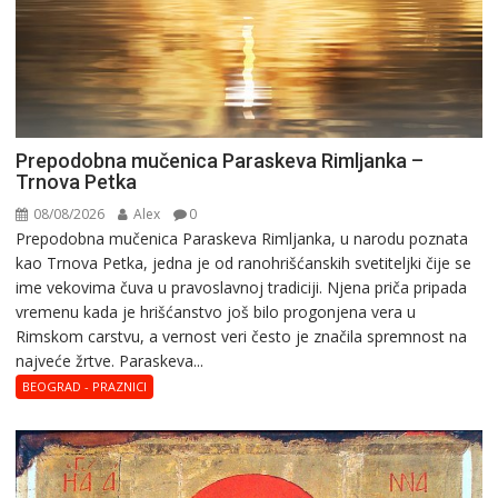
Prepodobna mučenica Paraskeva Rimljanka –
Trnova Petka
08/08/2026
Alex
0
Prepodobna mučenica Paraskeva Rimljanka, u narodu poznata
kao Trnova Petka, jedna je od ranohrišćanskih svetiteljki čije se
ime vekovima čuva u pravoslavnoj tradiciji. Njena priča pripada
vremenu kada je hrišćanstvo još bilo progonjena vera u
Rimskom carstvu, a vernost veri često je značila spremnost na
najveće žrtve. Paraskeva...
BEOGRAD - PRAZNICI