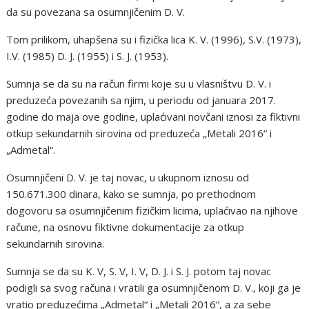
da su povezana sa osumnjičenim D. V.
Tom prilikom, uhapšena su i fizička lica K. V. (1996), S.V. (1973),
I.V. (1985) D. J. (1955) i S. J. (1953).
Sumnja se da su na račun firmi koje su u vlasništvu D. V. i
preduzeća povezanih sa njim, u periodu od januara 2017.
godine do maja ove godine, uplaćivani novčani iznosi za fiktivni
otkup sekundarnih sirovina od preduzeća „Metali 2016“ i
„Admetal“.
Osumnjičeni D. V. je taj novac, u ukupnom iznosu od
150.671.300 dinara, kako se sumnja, po prethodnom
dogovoru sa osumnjičenim fizičkim licima, uplaćivao na njihove
račune, na osnovu fiktivne dokumentacije za otkup
sekundarnih sirovina.
Sumnja se da su K. V, S. V, I. V, D. J. i S. J. potom taj novac
podigli sa svog računa i vratili ga osumnjičenom D. V., koji ga je
vratio preduzećima „Admetal“ i „Metali 2016“, a za sebe