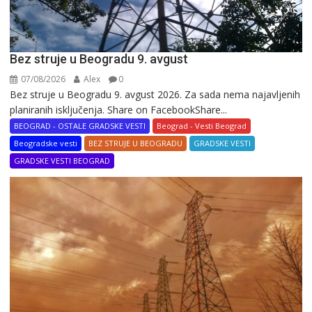
Bez struje u Beogradu 9. avgust
07/08/2026
Alex
0
Bez struje u Beogradu 9. avgust 2026. Za sada nema najavljenih
planiranih isključenja. Share on FacebookShare...
BEOGRAD - OSTALE GRADSKE VESTI
Beograd - Vesti Beograd
Beogradske vesti
BEZ STRUJE U BEOGRADU
GRADSKE VESTI
GRADSKE VESTI BEOGRAD