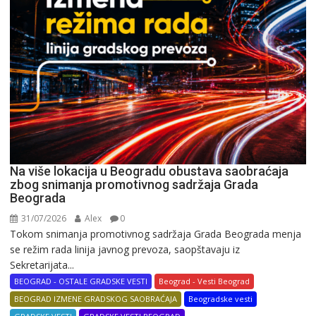
Na više lokacija u Beogradu obustava saobraćaja
zbog snimanja promotivnog sadržaja Grada
Beograda
31/07/2026
Alex
0
Tokom snimanja promotivnog sadržaja Grada Beograda menja
se režim rada linija javnog prevoza, saopštavaju iz
Sekretarijata...
BEOGRAD - OSTALE GRADSKE VESTI
Beograd - Vesti Beograd
BEOGRAD IZMENE GRADSKOG SAOBRAĆAJA
Beogradske vesti