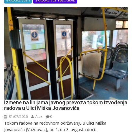
GRADSKE VESTI
GRADSKE VESTI BEOGRAD
Izmene na linijama javnog prevoza tokom izvođenja
radova u Ulici Miška Jovanovića
31/07/2026
Alex
0
Tokom radova na redovnom održavanju u Ulici Miška
Jovanovića (Voždovac), od 1. do 8. avgusta doći...