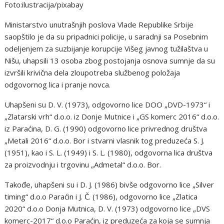
Foto:ilustracija/pixabay
Ministarstvo unutrašnjih poslova Vlade Republike Srbije
saopštilo je da su pripadnici policije, u saradnji sa Posebnim
odeljenjem za suzbijanje korupcije Višeg javnog tužilaštva u
Nišu, uhapsili 13 osoba zbog postojanja osnova sumnje da su
izvršili krivična dela zloupotreba službenog položaja
odgovornog lica i pranje novca.
Uhapšeni su D. V. (1973), odgovorno lice DOO „DVD-1973“ i
„Zlatarski vrh“ d.o.o. iz Donje Mutnice i „GS komerc 2016“ d.o.o.
iz Paraćina, D. G. (1990) odgovorno lice privrednog društva
„Metali 2016“ d.o.o. Bor i stvarni vlasnik tog preduzeća S. J.
(1951), kao i S. L. (1949) i S. L. (1980), odgovorna lica društva
za proizvodnju i trgovinu „Admetal“ d.o.o. Bor.
Takođe, uhapšeni su i D. J. (1986) bivše odgovorno lice „Silver
timing“ d.o.o Paraćin i J. Č. (1986), odgovorno lice „Zlatica
2020“ d.o.o Donja Mutnica, D. V. (1973) odgovorno lice „DVS
komerc-2017“ d.o.o Paraćin, iz preduzeća za koja se sumnja