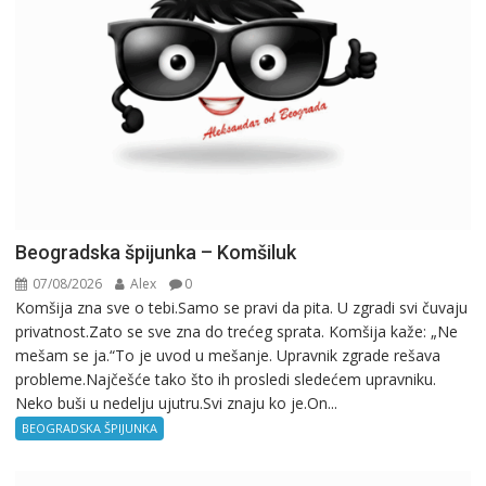
Beogradska špijunka – Komšiluk
07/08/2026
Alex
0
Komšija zna sve o tebi.Samo se pravi da pita. U zgradi svi čuvaju
privatnost.Zato se sve zna do trećeg sprata. Komšija kaže: „Ne
mešam se ja.“To je uvod u mešanje. Upravnik zgrade rešava
probleme.Najčešće tako što ih prosledi sledećem upravniku.
Neko buši u nedelju ujutru.Svi znaju ko je.On...
BEOGRADSKA ŠPIJUNKA