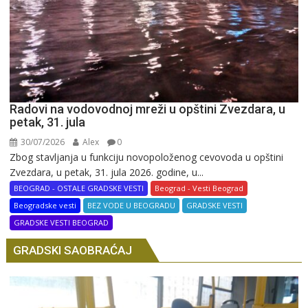
Radovi na vodovodnoj mreži u opštini Zvezdara, u
petak, 31. jula
30/07/2026
Alex
0
Zbog stavljanja u funkciju novopoloženog cevovoda u opštini
Zvezdara, u petak, 31. jula 2026. godine, u...
BEOGRAD - OSTALE GRADSKE VESTI
Beograd - Vesti Beograd
Beogradske vesti
BEZ VODE U BEOGRADU
GRADSKE VESTI
GRADSKE VESTI BEOGRAD
GRADSKI SAOBRAĆAJ