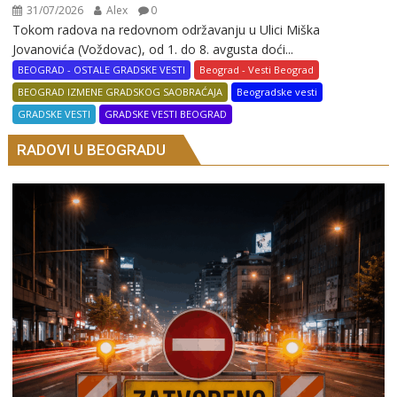
31/07/2026
Alex
0
Tokom radova na redovnom održavanju u Ulici Miška
Jovanovića (Voždovac), od 1. do 8. avgusta doći...
BEOGRAD - OSTALE GRADSKE VESTI
Beograd - Vesti Beograd
BEOGRAD IZMENE GRADSKOG SAOBRAĆAJA
Beogradske vesti
GRADSKE VESTI
GRADSKE VESTI BEOGRAD
RADOVI U BEOGRADU