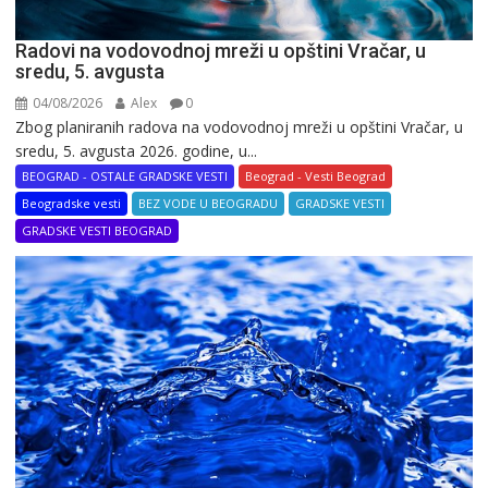
Radovi na vodovodnoj mreži u opštini Vračar, u
sredu, 5. avgusta
04/08/2026
Alex
0
Zbog planiranih radova na vodovodnoj mreži u opštini Vračar, u
sredu, 5. avgusta 2026. godine, u...
BEOGRAD - OSTALE GRADSKE VESTI
Beograd - Vesti Beograd
Beogradske vesti
BEZ VODE U BEOGRADU
GRADSKE VESTI
GRADSKE VESTI BEOGRAD