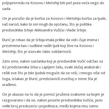
poljoprivredu na Kosovu i Metohiji biti pet puta veća nego do
sada.
On je poručio da je borba za Kosovo i Metohiju borba za ljude,
naš narod, kako bi oni mogli da opstanu, što je politika
predsednika Srbije Aleksandra Vučića i Vlade Srbije.
Đurić je rekao da je Srbija imala prilike da vidi i čuje imena i
prezimena kao i sudbine naših ljudi koji žive na Kosovu i
Metohiji, što je izazvalo talas solidarnosti.
Zato smo, nakon sastanka koji je predsednik Vučić održao sa
62 predstavnika Srba u Lapljem Selu, svaki slučaj analizirali i
rešili sve što je bilo ljudski moguće da se reši, i mnogo više od
toga, istakao je Đurić, predstavivši izveštaj o tome šta je
urađeno.
On je ukazao na to da je pomoć pružena svakome sa kojim je
razgovarano i da se, nakon posete predsednika Vučića, javio
veliki broj preduzeća i pojedinaca, među kojima nisu samo