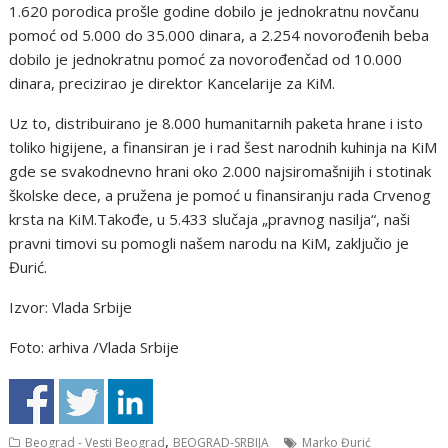
1.620 porodica prošle godine dobilo je jednokratnu novčanu
pomoć od 5.000 do 35.000 dinara, a 2.254 novorođenih beba
dobilo je jednokratnu pomoć za novorođenčad od 10.000
dinara, precizirao je direktor Kancelarije za KiM.
Uz to, distribuirano je 8.000 humanitarnih paketa hrane i isto
toliko higijene, a finansiran je i rad šest narodnih kuhinja na KiM
gde se svakodnevno hrani oko 2.000 najsiromašnijih i stotinak
školske dece, a pružena je pomoć u finansiranju rada Crvenog
krsta na KiM.Takođe, u 5.433 slučaja „pravnog nasilja“, naši
pravni timovi su pomogli našem narodu na KiM, zaključio je
Đurić.
Izvor: Vlada Srbije
Foto: arhiva /Vlada Srbije
,
Beograd - Vesti Beograd
BEOGRAD-SRBIJA
Marko Đurić