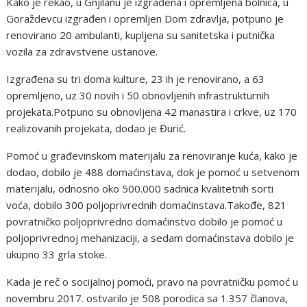
Kako je rekao, u Gnjilanu je izgrađena i opremljena bolnica, u
Goraždevcu izgrađen i opremljen Dom zdravlja, potpuno je
renovirano 20 ambulanti, kupljena su sanitetska i putnička
vozila za zdravstvene ustanove.
Izgrađena su tri doma kulture, 23 ih je renovirano, a 63
opremljeno, uz 30 novih i 50 obnovljenih infrastrukturnih
projekata.Potpuno su obnovljena 42 manastira i crkve, uz 170
realizovanih projekata, dodao je Đurić.
Pomoć u građevinskom materijalu za renoviranje kuća, kako je
dodao, dobilo je 488 domaćinstava, dok je pomoć u setvenom
materijalu, odnosno oko 500.000 sadnica kvalitetnih sorti
voća, dobilo 300 poljoprivrednih domaćinstava.Takođe, 821
povratničko poljoprivredno domaćinstvo dobilo je pomoć u
poljoprivrednoj mehanizaciji, a sedam domaćinstava dobilo je
ukupno 33 grla stoke.
Kada je reč o socijalnoj pomoći, pravo na povratničku pomoć u
novembru 2017. ostvarilo je 508 porodica sa 1.357 članova,