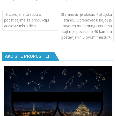
Кретање
Usvojena Uredbu o
Stefanović je obišao Policijsku
чланка
podsticajima za produkciju
stanicu Obrenovac u kojoj je
audiovizuelnih dela
otvoren monitoring centar sa
kojim je povezano 40 kamera
postavljenih u ovom mestu
AKO STE PROPUSTILI