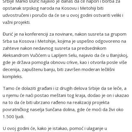
Srbije Marko Đurić najavio je danas da će napori i borba za
opstanak srpskog naroda na Kosovu i Metohiji biti
udvostručeni i poručio da će se u ovoj godini ostvariti veliki i
važni projekti.
Đurić je na konferenciji za novinare, nakon susreta sa grupom
Srba sa Kosova i Metohije, kojima je uspešno odgovoreno na
zahteve nakon nedavnog susreta sa predsednikom
Aleksandrom Vučićem u Lapljem Selu, najavio da će u Banjskoj,
gde je država pomogla obnovu crkve, kao i otvorila posle više
decenija, zapuštenu banju, biti završen moderan lečilišni
kompleks.
Tamo će dolaziti građani i iz drugih delova Srbije da se leče, a
u njemu će naći postao meštani tog kraja, dodao je on i ukazao
na to da će biti ubrzano rađeno na realizaciji projekta
povratničkog naselja Sunčana dolina, gde će moći da živi oko
1.500 ljudi.
U ovoj godini će, kako je istakao, pomoć i ulaganje u