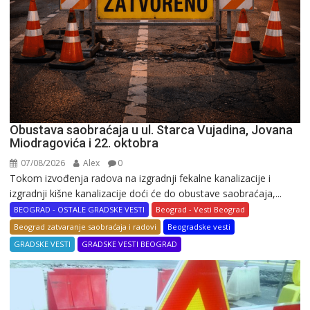
Obustava saobraćaja u ul. Starca Vujadina, Jovana
Miodragovića i 22. oktobra
07/08/2026
Alex
0
Tokom izvođenja radova na izgradnji fekalne kanalizacije i
izgradnji kišne kanalizacije doći će do obustave saobraćaja,...
BEOGRAD - OSTALE GRADSKE VESTI
Beograd - Vesti Beograd
Beograd zatvaranje saobraćaja i radovi
Beogradske vesti
GRADSKE VESTI
GRADSKE VESTI BEOGRAD