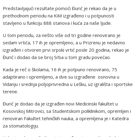
Predstavljajući rezultate pomoći Đurić je rekao da je u
prethodnom periodu na KiM izgrađeno i u potpunosti
stavljeno u funkciju 888 stanova i kuća za naše ljude.
U tom periodu, za nešto više od tri godine renovirano je
sedam vrtića, 17 ih je opremljeno, a u Prizrenu je nedavno
izgrađen i otvoren prvi srpski vrtić posle 20 godina, rekao je
Đurić i dodao da se broj Srba u tom gradu povećao.
Kada je reč o školama, 16 ih je potpuno renovirano, 75
adaptirano i opremljeno, a dve su izgrađene  osnovna u
Vidanju i srednja poljoprivredna u Lešku, uz igrališta i sportske
terene.
Đurić je dodao da je izgrađen novi Medicinski fakultet u
Kosovskoj Mitrovici, sa Studentskom poliklinikom, opremljen i
renoviran Fakultet tehničkih nauka, a opremljena je i Katedra
za stomatologiju.