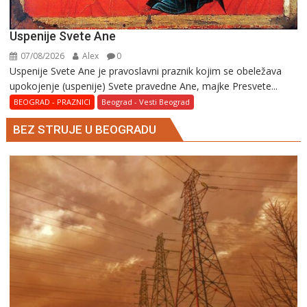
Uspenije Svete Ane
07/08/2026
Alex
0
Uspenije Svete Ane je pravoslavni praznik kojim se obeležava
upokojenje (uspenije) Svete pravedne Ane, majke Presvete...
BEOGRAD - PRAZNICI
Beograd - Vesti Beograd
BEZ STRUJE U BEOGRADU