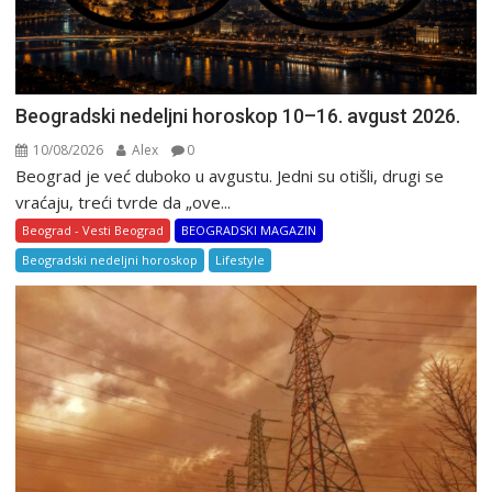
Beogradski nedeljni horoskop 10–16. avgust 2026.
10/08/2026
Alex
0
Beograd je već duboko u avgustu. Jedni su otišli, drugi se
vraćaju, treći tvrde da „ove...
Beograd - Vesti Beograd
BEOGRADSKI MAGAZIN
Beogradski nedeljni horoskop
Lifestyle