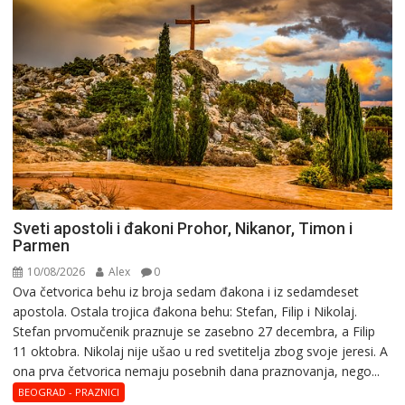
Sveti apostoli i đakoni Prohor, Nikanor, Timon i
Parmen
10/08/2026
Alex
0
Ova četvorica behu iz broja sedam đakona i iz sedamdeset
apostola. Ostala trojica đakona behu: Stefan, Filip i Nikolaj.
Stefan prvomučenik praznuje se zasebno 27 decembra, a Filip
11 oktobra. Nikolaj nije ušao u red svetitelja zbog svoje jeresi. A
ona prva četvorica nemaju posebnih dana praznovanja, nego...
BEOGRAD - PRAZNICI