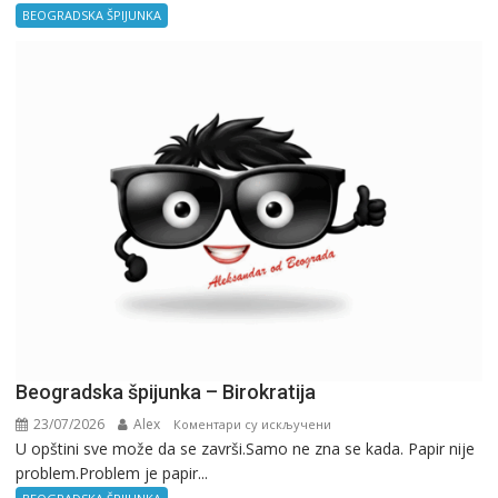
BEOGRADSKA ŠPIJUNKA
Beogradska špijunka – Birokratija
23/07/2026
Alex
на
Коментари су искључени
U opštini sve može da se završi.Samo ne zna se kada. Papir nije
Beogradska
problem.Problem je papir...
špijunka
–