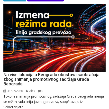
Na više lokacija u Beogradu obustava saobraćaja
zbog snimanja promotivnog sadržaja Grada
Beograda
31/07/2026
Alex
0
Tokom snimanja promotivnog sadržaja Grada Beograda menja
se režim rada linija javnog prevoza, saopštavaju iz
Sekretarijata...