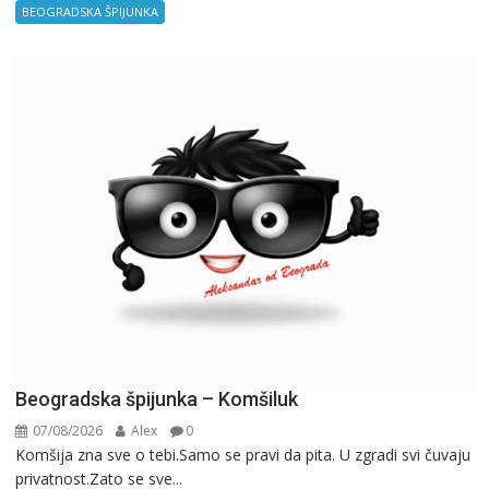
BEOGRADSKA ŠPIJUNKA
Beogradska špijunka – Komšiluk
07/08/2026
Alex
0
Komšija zna sve o tebi.Samo se pravi da pita. U zgradi svi čuvaju
privatnost.Zato se sve...