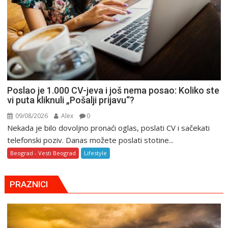
Poslao je 1.000 CV-jeva i još nema posao: Koliko ste
vi puta kliknuli „Pošalji prijavu“?
09/08/2026
Alex
0
Nekada je bilo dovoljno pronaći oglas, poslati CV i sačekati
telefonski poziv. Danas možete poslati stotine...
Beograd - Vesti Beograd
Lifestyle
PRAZNICI