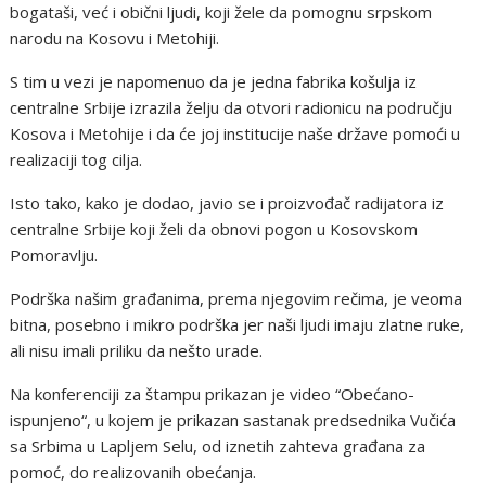
bogataši, već i obični ljudi, koji žele da pomognu srpskom
narodu na Kosovu i Metohiji.
S tim u vezi je napomenuo da je jedna fabrika košulja iz
centralne Srbije izrazila želju da otvori radionicu na području
Kosova i Metohije i da će joj institucije naše države pomoći u
realizaciji tog cilja.
Isto tako, kako je dodao, javio se i proizvođač radijatora iz
centralne Srbije koji želi da obnovi pogon u Kosovskom
Pomoravlju.
Podrška našim građanima, prema njegovim rečima, je veoma
bitna, posebno i mikro podrška jer naši ljudi imaju zlatne ruke,
ali nisu imali priliku da nešto urade.
Na konferenciji za štampu prikazan je video “Obećano-
ispunjeno“, u kojem je prikazan sastanak predsednika Vučića
sa Srbima u Lapljem Selu, od iznetih zahteva građana za
pomoć, do realizovanih obećanja.