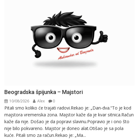
Beogradska špijunka – Majstori
10/08/2026
Alex
0
Pitali smo koliko će trajati radovi.Rekao je: „Dan-dva.“To je kod
majstora vremenska zona. Majstor kaže da je kvar sitnica.Račun
kaže da nije. Došao je da popravi slavinu.Popravio je i ono što
nije bilo pokvareno. Majstor je doneo alat.Otišao je sa pola
kuće. Pitali smo za račun.Rekao je: „Ma...