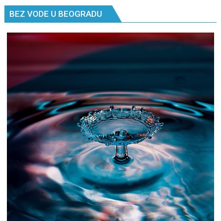
Kancelarija
BEZ VODE U BEOGRADU