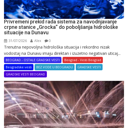
Privremeni prekid rada sistema za navodnjavanje
crpne stanice „Grocka” do poboljšanja hidrološke
situacije na Dunavu
31/07/2026
Alex
0
Trenutna nepovoljna hidrološka situacija i rekordno nizak
vodostaj na Dunavu imaju direktan i izuzetno negativan uticaj...
BEOGRAD - OSTALE GRADSKE VESTI
Beograd - Vesti Beograd
Beogradske vesti
BEZ VODE U BEOGRADU
GRADSKE VESTI
GRADSKE VESTI BEOGRAD