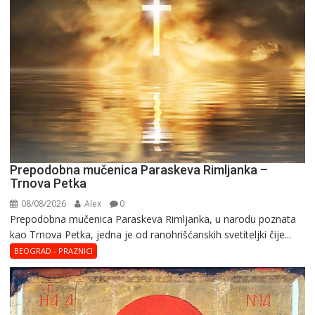
Prepodobna mučenica Paraskeva Rimljanka –
Trnova Petka
08/08/2026
Alex
0
Prepodobna mučenica Paraskeva Rimljanka, u narodu poznata
kao Trnova Petka, jedna je od ranohrišćanskih svetiteljki čije...
BEOGRAD - PRAZNICI