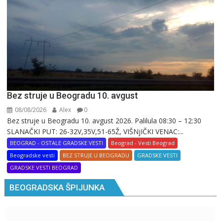
Bez struje u Beogradu 10. avgust
08/08/2026
Alex
0
Bez struje u Beogradu 10. avgust 2026. Palilula 08:30 – 12:30
SLANAČKI PUT: 26-32V,35V,51-65Ž, VIŠNjIČKI VENAC:...
BEOGRAD - OSTALE GRADSKE VESTI
Beograd - Vesti Beograd
Beogradske vesti
BEZ STRUJE U BEOGRADU
GRADSKE VESTI
GRADSKE VESTI BEOGRAD
BEOGRADSKA ŠPIJUNKA