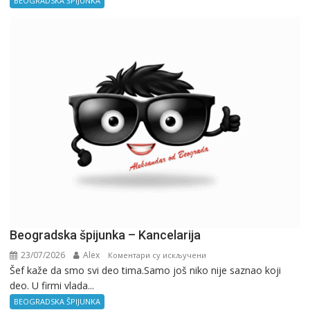
BEOGRADSKA ŠPIJUNKA
Birokratija
Beogradska špijunka – Kancelarija
23/07/2026
Alex
на
Коментари су искључени
Šef kaže da smo svi deo tima.Samo još niko nije saznao koji
Beogradska
deo. U firmi vlada...
špijunka
–
BEOGRADSKA ŠPIJUNKA