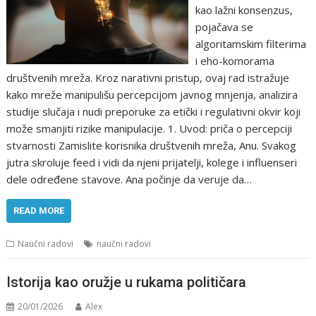
kao lažni konsenzus,
pojačava se
algoritamskim filterima
i eho-komorama
društvenih mreža. Kroz narativni pristup, ovaj rad istražuje
kako mreže manipulišu percepcijom javnog mnjenja, analizira
studije slučaja i nudi preporuke za etički i regulativni okvir koji
može smanjiti rizike manipulacije. 1. Uvod: priča o percepciji
stvarnosti Zamislite korisnika društvenih mreža, Anu. Svakog
jutra skroluje feed i vidi da njeni prijatelji, kolege i influenseri
dele određene stavove. Ana počinje da veruje da…
READ MORE
Naučni radovi
naučni radovi
Istorija kao oružje u rukama političara
20/01/2026
Alex