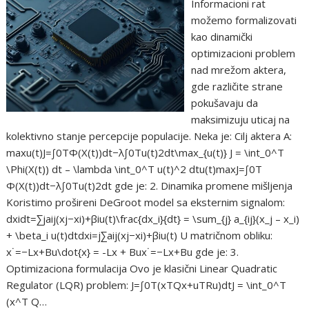
Informacioni rat
možemo formalizovati
kao dinamički
optimizacioni problem
nad mrežom aktera,
gde različite strane
pokušavaju da
maksimizuju uticaj na
kolektivno stanje percepcije populacije. Neka je: Cilj aktera A:
max⁡u(t)J=∫0TΦ(X(t))dt−λ∫0Tu(t)2dt\max_{u(t)} J = \int_0^T
\Phi(X(t)) dt – \lambda \int_0^T u(t)^2 dtu(t)max​J=∫0T​
Φ(X(t))dt−λ∫0T​u(t)2dt gde je: 2. Dinamika promene mišljenja
Koristimo prošireni DeGroot model sa eksternim signalom:
dxidt=∑jaij(xj−xi)+βiu(t)\frac{dx_i}{dt} = \sum_{j} a_{ij}(x_j – x_i)
+ \beta_i u(t)dtdxi​​=j∑​aij​(xj​−xi​)+βi​u(t) U matričnom obliku:
x˙=−Lx+Bu\dot{x} = -Lx + Bux˙=−Lx+Bu gde je: 3.
Optimizaciona formulacija Ovo je klasični Linear Quadratic
Regulator (LQR) problem: J=∫0T(xTQx+uTRu)dtJ = \int_0^T
(x^T Q…