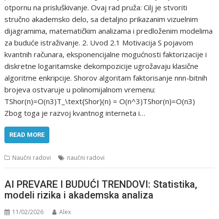
otpornu na prisluškivanje. Ovaj rad pruža: Cilj je stvoriti
stručno akademsko delo, sa detaljno prikazanim vizuelnim
dijagramima, matematičkim analizama i predloženim modelima
za buduće istraživanje. 2. Uvod 2.1 Motivacija S pojavom
kvantnih računara, eksponencijalne mogućnosti faktorizacije i
diskretne logaritamske dekompozicije ugrožavaju klasične
algoritme enkripcije. Shorov algoritam faktorisanje nnn-bitnih
brojeva ostvaruje u polinomijalnom vremenu:
TShor(n)=O(n3)T_\text{Shor}(n) = O(n^3)TShor​(n)=O(n3)
Zbog toga je razvoj kvantnog interneta i…
READ MORE
Naučni radovi
naučni radovi
AI PREVARE I BUDUĆI TRENDOVI: Statistika,
modeli rizika i akademska analiza
11/02/2026
Alex