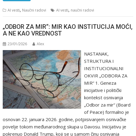
,
,
AI vesti
Naučni radovi
AI vesti
naučni radovi
„ODBOR ZA MIR“: MIR KAO INSTITUCIJA MOĆI,
A NE KAO VREDNOST
23/01/2026
Alex
NASTANAK,
STRUKTURA I
INSTITUCIONALNI
OKVIR „ODBORA ZA
MIR“ 1. Geneza
inicijative i politički
kontekst osnivanja
„Odbor za mir“ (Board
of Peace) formalno je
osnovan 22. januara 2026. godine, potpisivanjem osnivačke
povelje tokom međunarodnog skupa u Davosu. Inicijativu je
pokrenuo Donald Trump, koji se u samom činu osnivanja