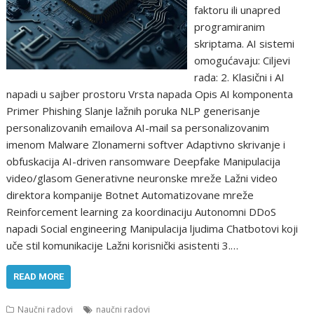
faktoru ili unapred
programiranim
skriptama. AI sistemi
omogućavaju: Ciljevi
rada: 2. Klasični i AI
napadi u sajber prostoru Vrsta napada Opis AI komponenta
Primer Phishing Slanje lažnih poruka NLP generisanje
personalizovanih emailova AI-mail sa personalizovanim
imenom Malware Zlonamerni softver Adaptivno skrivanje i
obfuskacija AI-driven ransomware Deepfake Manipulacija
video/glasom Generativne neuronske mreže Lažni video
direktora kompanije Botnet Automatizovane mreže
Reinforcement learning za koordinaciju Autonomni DDoS
napadi Social engineering Manipulacija ljudima Chatbotovi koji
uče stil komunikacije Lažni korisnički asistenti 3.…
READ MORE
Naučni radovi
naučni radovi