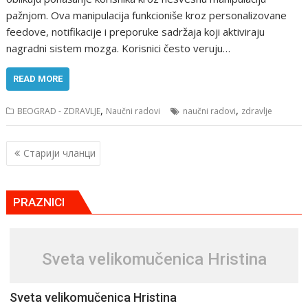
pažnjom. Ova manipulacija funkcioniše kroz personalizovane
feedove, notifikacije i preporuke sadržaja koji aktiviraju
nagradni sistem mozga. Korisnici često veruju…
READ MORE
,
,
BEOGRAD - ZDRAVLJE
Naučni radovi
naučni radovi
zdravlje
Кретање
Старији чланци
чланака
PRAZNICI
Svеta vеlikоmučеnica Hristina
Svеta vеlikоmučеnica Hristina