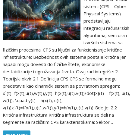
sistemi (CPS – Cyber-
Physical Systems)
predstavljaju
integraciju računarskih
algoritama, senzora i
izvršnih sistema sa
fizičkim procesima. CPS su ključni za funkcionisanje kritične
infrastrukture: Bezbednost ovih sistema postaje kritična jer
napadi mogu dovesti do fizičke štete, ekonomske
destabilizacije i ugrožavanja života. Ovaj rad integriše: 2.
Teorijski okvir 2.1 Definicija CPS CPS se formalno mogu
predstaviti kao dinamički sistem sa povratnom spregom:
x˙(t)=f(x(t),u(t),w(t)),y(t)=h(x(t),u(t),v(t))\dot{x}(t) = f(x(t), u(t),
w(t)), \quad y(t) = h(x(t), u(t),
v(t))x˙(t)=f(x(t),u(t),w(t)),y(t)=h(x(t),u(t),v(t)) Gde je: 2.2
Kritična infrastruktura Kritična infrastruktura se deli na
segmente sa različitim CPS karakteristikama: Sektor…