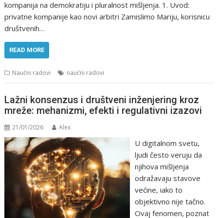
kompanija na demokratiju i pluralnost mišljenja. 1. Uvod:
privatne kompanije kao novi arbitri Zamislimo Mariju, korisnicu
društvenih…
READ MORE
Naučni radovi
naučni radovi
Lažni konsenzus i društveni inženjering kroz
mreže: mehanizmi, efekti i regulativni izazovi
21/01/2026
Alex
U digitalnom svetu,
ljudi često veruju da
njihova mišljenja
odražavaju stavove
većine, iako to
objektivno nije tačno.
Ovaj fenomen, poznat