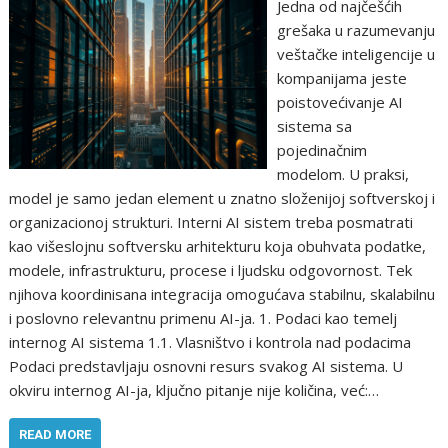
Jedna od najčešćih
grešaka u razumevanju
veštačke inteligencije u
kompanijama jeste
poistovećivanje AI
sistema sa
pojedinačnim
modelom. U praksi,
model je samo jedan element u znatno složenijoj softverskoj i
organizacionoj strukturi. Interni AI sistem treba posmatrati
kao višeslojnu softversku arhitekturu koja obuhvata podatke,
modele, infrastrukturu, procese i ljudsku odgovornost. Tek
njihova koordinisana integracija omogućava stabilnu, skalabilnu
i poslovno relevantnu primenu AI-ja. 1. Podaci kao temelj
internog AI sistema 1.1. Vlasništvo i kontrola nad podacima
Podaci predstavljaju osnovni resurs svakog AI sistema. U
okviru internog AI-ja, ključno pitanje nije količina, već:…
READ MORE