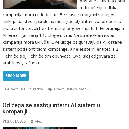
postane aktivni učesnik
u donošenju odluka,
kompanija mora redefinisati: Bez jasne reorganizacije, AI
rizikuje da stvori paralelnu moć, gde algoritamske preporuke
imaju autoritet, ali bez formalne odgovornosti. 1. Hijerarhija u
AI-era organizaciji 1.1. Uloge u vrhu Na strateškom nivou,
kompanija mora uključiti: Ove uloge osiguravaju da AI ostane
sistem pod kontrolom kompanije, a ne eksterni entitet. 1.2.
Tehnički sloj Tehnički tim obuhvata: Ovaj sloj odgovara za
stabilnost, tačnost i…
READ MORE
,
,
AI vesti
Naučni radovi
AI vesti
naučni radovi
Od čega se sastoji interni AI sistem u
kompaniji
27/01/2026
Alex