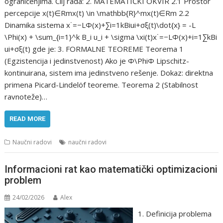
ograničenjima. Cilj rada: 2. MATEMATIČKI OKVIR 2.1 Prostor
percepcije x(t)∈Rmx(t) \in \mathbb{R}^mx(t)∈Rm 2.2
Dinamika sistema x˙=−LΦ(x)+∑i=1kBiui+σξ(t)\dot{x} = -L
\Phi(x) + \sum_{i=1}^k B_i u_i + \sigma \xi(t)x˙=−LΦ(x)+i=1∑k​Bi​
ui​+σξ(t) gde je: 3. FORMALNE TEOREME Teorema 1
(Egzistencija i jedinstvenost) Ako je Φ\PhiΦ Lipschitz-
kontinuirana, sistem ima jedinstveno rešenje. Dokaz: direktna
primena Picard-Lindelöf teoreme. Teorema 2 (Stabilnost
ravnoteže)…
READ MORE
Naučni radovi
naučni radovi
Informacioni rat kao matematički optimizacioni
problem
24/02/2026
Alex
1. Definicija problema