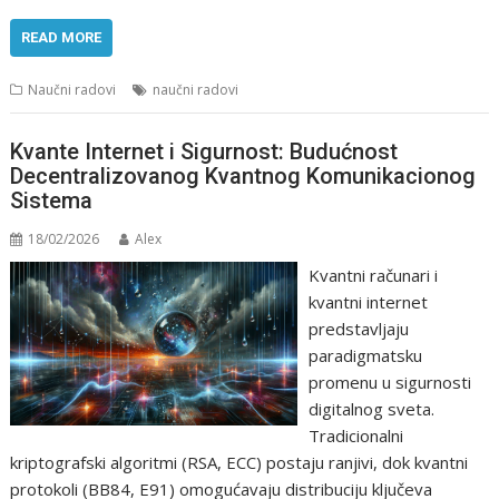
READ MORE
Naučni radovi
naučni radovi
Kvante Internet i Sigurnost: Budućnost
Decentralizovanog Kvantnog Komunikacionog
Sistema
18/02/2026
Alex
Kvantni računari i
kvantni internet
predstavljaju
paradigmatsku
promenu u sigurnosti
digitalnog sveta.
Tradicionalni
kriptografski algoritmi (RSA, ECC) postaju ranjivi, dok kvantni
protokoli (BB84, E91) omogućavaju distribuciju ključeva