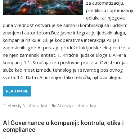
za automatizaciju,
predikciju i optimizaciju
odluka, ali njegova
puna vrednost ostvaruje se samo u kombinaciji sa ljudskim
znanjem i autoritetom.Bez jasne integracije ljudskih uloga,
kompanija rizikuje: Cilj je kooperativna interakcija AI-ja i
zaposlenih, gde AI postaje produžetak ljudske ekspertize, a
ne njen zamenski entitet. 1. Kritične ljudske uloge u AI-era
kompaniji 1.1. Stručnjaci za poslovne procese Ovi stručnjaci
služe kao most između tehnologije i stvarnog poslovnog
sveta. 1.2. Data i AI inženjeri Iako tehnički, njihova uloga…
READ MORE
,
,
AI vesti
Naučni radovi
AI vesti
naučni radovi
AI Governance u kompaniji: kontrola, etika i
compliance