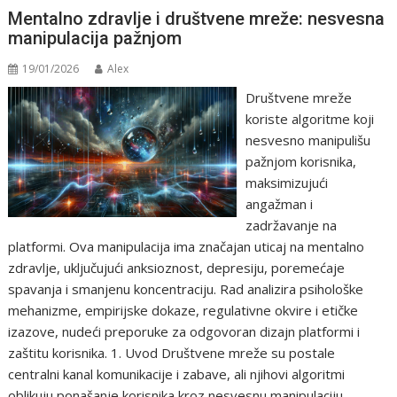
Mentalno zdravlje i društvene mreže: nesvesna
manipulacija pažnjom
19/01/2026
Alex
Društvene mreže
koriste algoritme koji
nesvesno manipulišu
pažnjom korisnika,
maksimizujući
angažman i
zadržavanje na
platformi. Ova manipulacija ima značajan uticaj na mentalno
zdravlje, uključujući anksioznost, depresiju, poremećaje
spavanja i smanjenu koncentraciju. Rad analizira psihološke
mehanizme, empirijske dokaze, regulativne okvire i etičke
izazove, nudeći preporuke za odgovoran dizajn platformi i
zaštitu korisnika. 1. Uvod Društvene mreže su postale
centralni kanal komunikacije i zabave, ali njihovi algoritmi
oblikuju ponašanje korisnika kroz nesvesnu manipulaciju