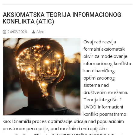
AKSIOMATSKA TEORIJA INFORMACIONOG
KONFLIKTA (ATIC)
24/02/2026
Alex
Ovaj rad razvija
formalni aksiomatski
okvir za modelovanje
informacionog konflikta
kao dinamičkog
optimizacionog
sistema nad
društvenim mrežama.
Teorija integriše: 1.
UVOD Informacioni
konflikt posmatramo
kao: Dinamički proces optimizacije uticaja nad populacionim
prostorom percepcije, pod mrežnim i entropijskim