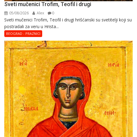
Sveti mučenici Trofim, Teofil i drugi
05/08/2026
Alex
0
Sveti mučenici Trofim, Teofil i drugi hrišćanski su svetitelji koji su
postradali za veru u Hrista...
BEOGRAD - PRAZNICI