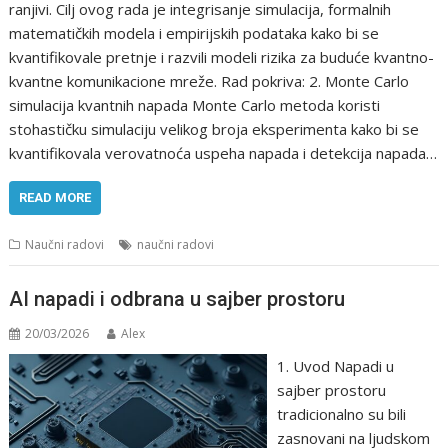
ranjivi. Cilj ovog rada je integrisanje simulacija, formalnih
matematičkih modela i empirijskih podataka kako bi se
kvantifikovale pretnje i razvili modeli rizika za buduće kvantno-
kvantne komunikacione mreže. Rad pokriva: 2. Monte Carlo
simulacija kvantnih napada Monte Carlo metoda koristi
stohastičku simulaciju velikog broja eksperimenta kako bi se
kvantifikovala verovatnoća uspeha napada i detekcija napada…
READ MORE
Naučni radovi
naučni radovi
AI napadi i odbrana u sajber prostoru
20/03/2026
Alex
1. Uvod Napadi u
sajber prostoru
tradicionalno su bili
zasnovani na ljudskom