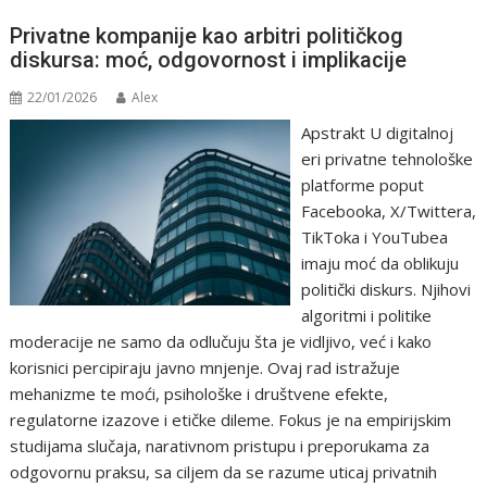
Privatne kompanije kao arbitri političkog
diskursa: moć, odgovornost i implikacije
22/01/2026
Alex
Apstrakt U digitalnoj
eri privatne tehnološke
platforme poput
Facebooka, X/Twittera,
TikToka i YouTubea
imaju moć da oblikuju
politički diskurs. Njihovi
algoritmi i politike
moderacije ne samo da odlučuju šta je vidljivo, već i kako
korisnici percipiraju javno mnjenje. Ovaj rad istražuje
mehanizme te moći, psihološke i društvene efekte,
regulatorne izazove i etičke dileme. Fokus je na empirijskim
studijama slučaja, narativnom pristupu i preporukama za
odgovornu praksu, sa ciljem da se razume uticaj privatnih