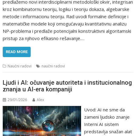
predlažemo novi interdisciplinarni metodološki okvir, integrisan
kroz kombinatornu teoriju, logiku i teoriju dokaza, algebarske
metode i informacionu teoriju. Rad uvodi formalne definicije i
matematičke modele koji omogućavaju kvantitativnu analizu
NP-problema i predlaže potencijalni konstruktivni algoritamski
pristup za njihovo efikasno rešavanje.…
READ MORE
Naučni radovi
naučni radovi
Ljudi i AI: očuvanje autoriteta i institucionalnog
znanja u AI-era kompaniji
29/01/2026
Alex
Uvod: AI ne sme da
zameni ljudsko znanje
Interni AI sistem
predstavlja snažan alat