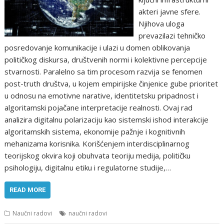
akteri javne sfere.
Njihova uloga
prevazilazi tehničko
posredovanje komunikacije i ulazi u domen oblikovanja
političkog diskursa, društvenih normi i kolektivne percepcije
stvarnosti. Paralelno sa tim procesom razvija se fenomen
post-truth društva, u kojem empirijske činjenice gube prioritet
u odnosu na emotivne narative, identitetsku pripadnost i
algoritamski pojačane interpretacije realnosti. Ovaj rad
analizira digitalnu polarizaciju kao sistemski ishod interakcije
algoritamskih sistema, ekonomije pažnje i kognitivnih
mehanizama korisnika. Korišćenjem interdisciplinarnog
teorijskog okvira koji obuhvata teoriju medija, političku
psihologiju, digitalnu etiku i regulatorne studije,…
READ MORE
Naučni radovi
naučni radovi