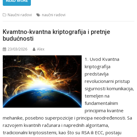
READ MORE
Naučni radovi
naučni radovi
Kvamtno-kvantna kriptografija i pretnje
budućnosti
23/03/2026
Alex
1. Uvod Kvantna
kriptografija
predstavlja
revolucionarni pristup
sigurnosti komunikacija,
temeljen na
fundamentalnim
principima kvantne
mehanike, posebno superpozicije i principa neodređenosti. Sa
razvojem kvantnih računara i naprednih algoritama,
tradicionalni kriptosistemi, kao što su RSA ili ECC, postaju