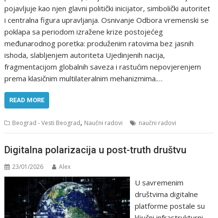
pojavljuje kao njen glavni politički inicijator, simbolički autoritet
i centralna figura upravljanja. Osnivanje Odbora vremenski se
poklapa sa periodom izražene krize postojećeg
međunarodnog poretka: produženim ratovima bez jasnih
ishoda, slabljenjem autoriteta Ujedinjenih nacija,
fragmentacijom globalnih saveza i rastućim nepovjerenjem
prema klasičnim multilateralnim mehanizmima.…
READ MORE
,
Beograd - Vesti Beograd
Naučni radovi
naučni radovi
Digitalna polarizacija u post-truth društvu
23/01/2026
Alex
U savremenim
društvima digitalne
platforme postale su
ključni infrastrukturni