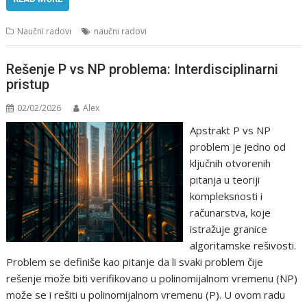
Naučni radovi
naučni radovi
Rešenje P vs NP problema: Interdisciplinarni
pristup
02/02/2026
Alex
Apstrakt P vs NP
problem je jedno od
ključnih otvorenih
pitanja u teoriji
kompleksnosti i
računarstva, koje
istražuje granice
algoritamske rešivosti.
Problem se definiše kao pitanje da li svaki problem čije
rešenje može biti verifikovano u polinomijalnom vremenu (NP)
može se i rešiti u polinomijalnom vremenu (P). U ovom radu