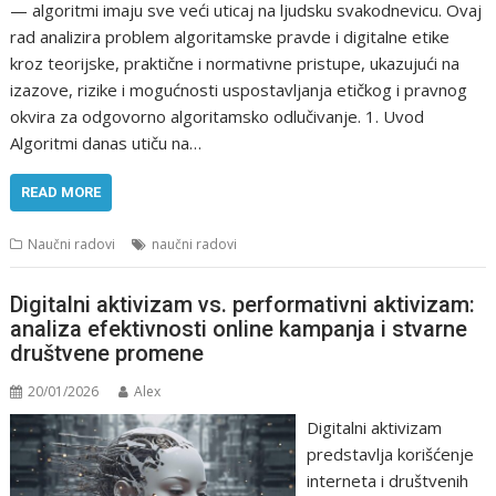
— algoritmi imaju sve veći uticaj na ljudsku svakodnevicu. Ovaj
rad analizira problem algoritamske pravde i digitalne etike
kroz teorijske, praktične i normativne pristupe, ukazujući na
izazove, rizike i mogućnosti uspostavljanja etičkog i pravnog
okvira za odgovorno algoritamsko odlučivanje. 1. Uvod
Algoritmi danas utiču na…
READ MORE
Naučni radovi
naučni radovi
Digitalni aktivizam vs. performativni aktivizam:
analiza efektivnosti online kampanja i stvarne
društvene promene
20/01/2026
Alex
Digitalni aktivizam
predstavlja korišćenje
interneta i društvenih