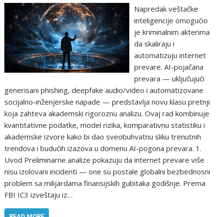
Napredak veštačke
inteligencije omogućio
je kriminalnim akterima
da skaliraju i
automatizuju internet
prevare. AI-pojačana
prevara — uključujući
generisani phishing, deepfake audio/video i automatizovane
socijalno-inženjerske napade — predstavlja novu klasu pretnji
koja zahteva akademski rigoroznu analizu. Ovaj rad kombinuje
kvantitativne podatke, model rizika, komparativnu statistiku i
akademske izvore kako bi dao sveobuhvatnu sliku trenutnih
trendova i budućih izazova u domenu AI-pogona prevara. 1.
Uvod Preliminarne analize pokazuju da internet prevare više
nisu izolovani incidenti — one su postale globalni bezbednosni
problem sa milijardama finansijskih gubitaka godišnje. Prema
FBI IC3 izveštaju iz…
READ MORE