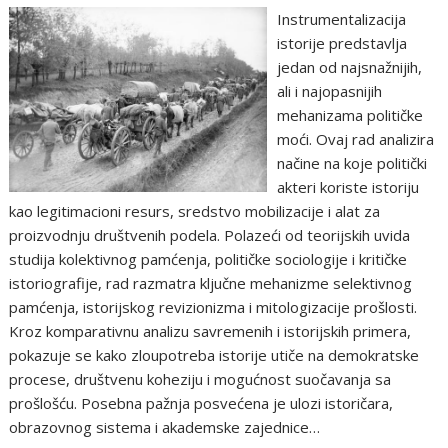
Instrumentalizacija
istorije predstavlja
jedan od najsnažnijih,
ali i najopasnijih
mehanizama političke
moći. Ovaj rad analizira
načine na koje politički
akteri koriste istoriju
kao legitimacioni resurs, sredstvo mobilizacije i alat za
proizvodnju društvenih podela. Polazeći od teorijskih uvida
studija kolektivnog pamćenja, političke sociologije i kritičke
istoriografije, rad razmatra ključne mehanizme selektivnog
pamćenja, istorijskog revizionizma i mitologizacije prošlosti.
Kroz komparativnu analizu savremenih i istorijskih primera,
pokazuje se kako zloupotreba istorije utiče na demokratske
procese, društvenu koheziju i mogućnost suočavanja sa
prošlošću. Posebna pažnja posvećena je ulozi istoričara,
obrazovnog sistema i akademske zajednice…