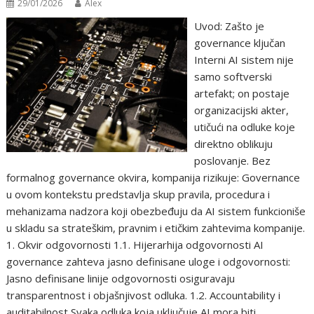
29/01/2026
Alex
Uvod: Zašto je
governance ključan
Interni AI sistem nije
samo softverski
artefakt; on postaje
organizacijski akter,
utičući na odluke koje
direktno oblikuju
poslovanje. Bez
formalnog governance okvira, kompanija rizikuje: Governance
u ovom kontekstu predstavlja skup pravila, procedura i
mehanizama nadzora koji obezbeđuju da AI sistem funkcioniše
u skladu sa strateškim, pravnim i etičkim zahtevima kompanije.
1. Okvir odgovornosti 1.1. Hijerarhija odgovornosti AI
governance zahteva jasno definisane uloge i odgovornosti:
Jasno definisane linije odgovornosti osiguravaju
transparentnost i objašnjivost odluka. 1.2. Accountability i
auditabilnost Svaka odluka koja uključuje AI mora biti