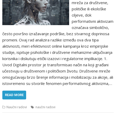
mreža za društvene,
političke ili ekološke
ciljeve, dok
performativni aktivizam
označava simbolično,
često površno izražavanje podrške, bez stvarnog doprinosa
promeni. Ovaj rad analizira razlike između ova dva tipa
aktivnosti, meri efektivnost online kampanja kroz empirijske
studije, ispituje psihološke i društvene mehanizme uključivanja
korisnika i diskutuju etički izazovi i regulatorne implikacije. 1.
Uvod Digitalni prostor je transformisao način na koji građani
učestvuju u društvenom i političkom životu. Društvene mreže
omogućavaju brzo širenje informacija i mobilizaciju za akcije, ali
istovremeno su stvorile fenomen performativnog aktivizma,…
READ MORE
Naučni radovi
naučni radovi