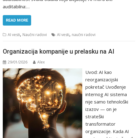
auditabilna:…
READ MORE
,
,
AI vesti
Naučni radovi
AI vesti
naučni radovi
Organizacija kompanije u prelasku na AI
29/01/2026
Alex
Uvod: AI kao
reorganizacijski
pokretač Uvođenje
internog AI sistema
nije samo tehnološki
izazov — on je
strateški
transformator
organizacije. Kada AI