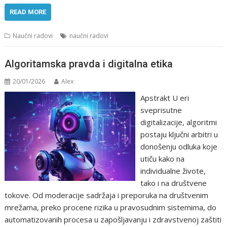
READ MORE
Naučni radovi
naučni radovi
Algoritamska pravda i digitalna etika
20/01/2026
Alex
Apstrakt U eri
sveprisutne
digitalizacije, algoritmi
postaju ključni arbitri u
donošenju odluka koje
utiču kako na
individualne živote,
tako i na društvene
tokove. Od moderacije sadržaja i preporuka na društvenim
mrežama, preko procene rizika u pravosudnim sistemima, do
automatizovanih procesa u zapošljavanju i zdravstvenoj zaštiti