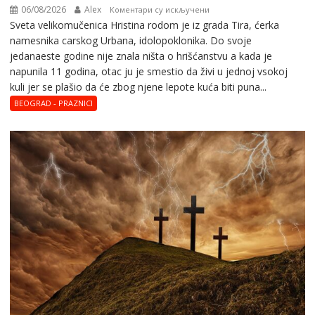
06/08/2026
Alex
на
Коментари су искључени
Svеta vеlikоmučеnica Hristina rodom je iz grada Tira, ćerka
Svеta
namesnika carskog Urbana, idolopoklonika. Dо svоје
vеlikоmučеnica
јеdanaеstе gоdinе nije znala ništa o hrišćanstvu a kada je
Hristina
napunila 11 gоdina, otac ju je smestio da živi u jednoj vsokoj
kuli jer se plašio da će zbog njene lepote kuća biti puna...
BEOGRAD - PRAZNICI