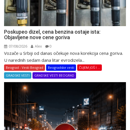
Poskupeo dizel, cena benzina ostaje ista:
Objavljene nove cene goriva
07/08/2026
Alex
0
Vozače u Srbiji od danas očekuje nova korekcija cena goriva.
U narednih sedam dana litar evrodizela...
Beograd - Vesti Beograd
Beogradske vesti
ČUJEM JOŠ I ...
GRADSKE VESTI
GRADSKE VESTI BEOGRAD