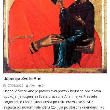
Uspenije Svete Ane
07/08/2026
Alex
0
Uspenije Svete Ane je pravoslavni praznik kojim se obeležava
upokojenje (uspenije) Svete pravedne Ane, majke Presvete
Bogorodice i bake Isusa Hrista po telu. Praznik se slavi 7.
avgusta po novom kalendaru (25. jula po starom kalendaru). Ko