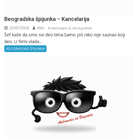
Beogradska špijunka – Kancelarija
23/07/2026
Alex
на
Коментари су искључени
Šef kaže da smo svi deo tima.Samo još niko nije saznao koji
Beogradska
deo. U firmi vlada...
špijunka
–
BEOGRADSKA ŠPIJUNKA
Kancelarija