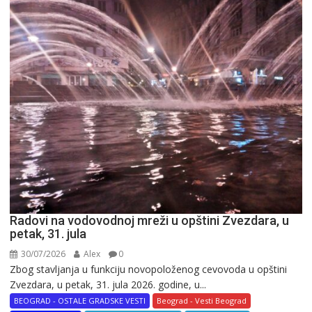
Radovi na vodovodnoj mreži u opštini Zvezdara, u
petak, 31. jula
30/07/2026
Alex
0
Zbog stavljanja u funkciju novopoloženog cevovoda u opštini
Zvezdara, u petak, 31. jula 2026. godine, u...
BEOGRAD - OSTALE GRADSKE VESTI
Beograd - Vesti Beograd