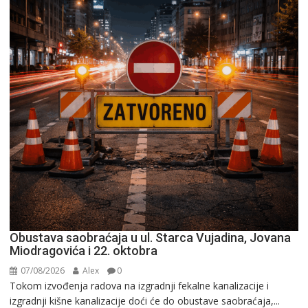
Obustava saobraćaja u ul. Starca Vujadina, Jovana
Miodragovića i 22. oktobra
07/08/2026
Alex
0
Tokom izvođenja radova na izgradnji fekalne kanalizacije i
izgradnji kišne kanalizacije doći će do obustave saobraćaja,...