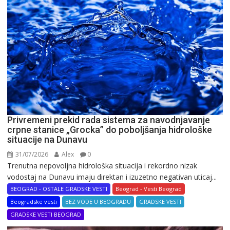
Privremeni prekid rada sistema za navodnjavanje
crpne stanice „Grocka” do poboljšanja hidrološke
situacije na Dunavu
31/07/2026
Alex
0
Trenutna nepovoljna hidrološka situacija i rekordno nizak
vodostaj na Dunavu imaju direktan i izuzetno negativan uticaj...
BEOGRAD - OSTALE GRADSKE VESTI
Beograd - Vesti Beograd
Beogradske vesti
BEZ VODE U BEOGRADU
GRADSKE VESTI
GRADSKE VESTI BEOGRAD