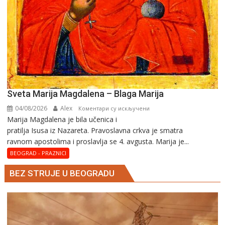
Sveta Marija Magdalena – Blaga Marija
04/08/2026
Alex
на
Коментари су искључени
Marija Magdalena je bila učenica i
Sveta
pratilja Isusa iz Nazareta. Pravoslavna crkva je smatra
Marija
ravnom apostolima i proslavlja se 4. avgusta. Marija je...
Magdalena
–
BEOGRAD - PRAZNICI
Blaga
BEZ STRUJE U BEOGRADU
Marija