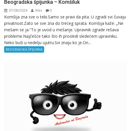
Beogradska špijunka – Komšiluk
07/08/2026
Alex
0
Komšija zna sve o tebi.Samo se pravi da pita. U zgradi svi čuvaju
privatnost.Zato se sve zna do trećeg sprata. Komšija kaže: „Ne
mešam se ja.“To je uvod u mešanje. Upravnik zgrade rešava
probleme.Najčešće tako što ih prosledi sledećem upravniku.
Neko buši u nedelju ujutru.Svi znaju ko je.On...
BEOGRADSKA ŠPIJUNKA