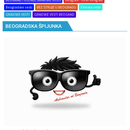
Beogradske vesti
BEZ STRUJE U BEOGRADU
Filmske vesti
GRADSKE VESTI
GRADSKE VESTI BEOGRAD
BEOGRADSKA ŠPIJUNKA