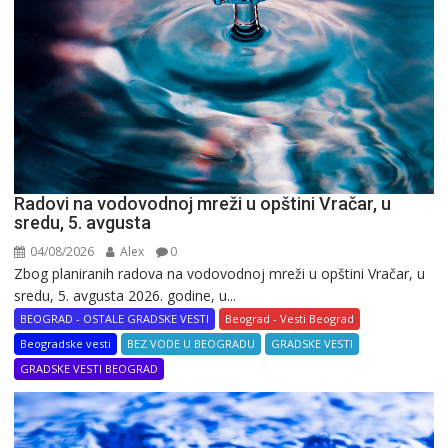
Radovi na vodovodnoj mreži u opštini Vračar, u
sredu, 5. avgusta
04/08/2026
Alex
0
Zbog planiranih radova na vodovodnoj mreži u opštini Vračar, u
sredu, 5. avgusta 2026. godine, u...
BEOGRAD - OSTALE GRADSKE VESTI
Beograd - Vesti Beograd
Beogradske vesti
BEZ VODE U BEOGRADU
GRADSKE VESTI
GRADSKE VESTI BEOGRAD