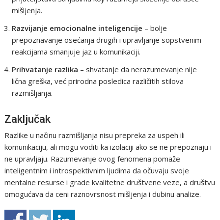
mišljenja.
Razvijanje emocionalne inteligencije
– bolje
prepoznavanje osećanja drugih i upravljanje sopstvenim
reakcijama smanjuje jaz u komunikaciji.
Prihvatanje razlika
– shvatanje da nerazumevanje nije
lična greška, već prirodna posledica različitih stilova
razmišljanja.
Zaključak
Razlike u načinu razmišljanja nisu prepreka za uspeh ili
komunikaciju, ali mogu voditi ka izolaciji ako se ne prepoznaju i
ne upravljaju. Razumevanje ovog fenomena pomaže
inteligentnim i introspektivnim ljudima da očuvaju svoje
mentalne resurse i grade kvalitetne društvene veze, a društvu
omogućava da ceni raznovrsnost mišljenja i dubinu analize.