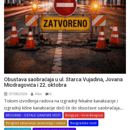
Obustava saobraćaja u ul. Starca Vujadina, Jovana
Miodragovića i 22. oktobra
07/08/2026
Alex
0
Tokom izvođenja radova na izgradnji fekalne kanalizacije i
izgradnji kišne kanalizacije doći će do obustave saobraćaja,...
BEOGRAD - OSTALE GRADSKE VESTI
Beograd - Vesti Beograd
Beograd zatvaranje saobraćaja i radovi
Beogradske vesti