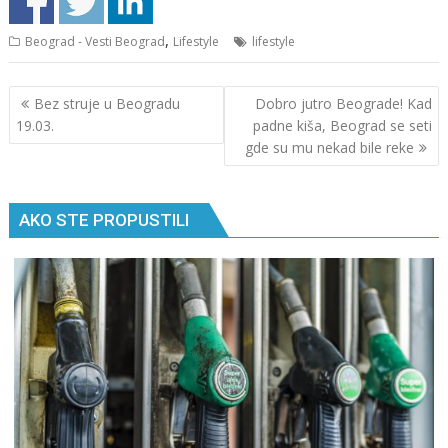
,
Beograd - Vesti Beograd
Lifestyle
lifestyle
Кретање
Bez struje u Beogradu
Dobro jutro Beograde! Kad
чланка
19.03.
padne kiša, Beograd se seti
gde su mu nekad bile reke
AKO STE PROPUSTILI