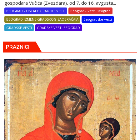
gospodara Vučića (Zvezdara), od 7. do 16. avgusta...
BEOGRAD - OSTALE GRADSKE VESTI
Beograd - Vesti Beograd
BEOGRAD IZMENE GRADSKOG SAOBRAĆAJA
Beogradske vesti
GRADSKE VESTI
GRADSKE VESTI BEOGRAD
PRAZNICI