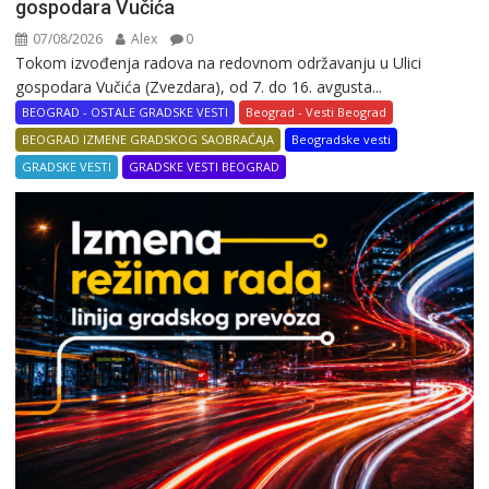
gospodara Vučića
07/08/2026
Alex
0
Tokom izvođenja radova na redovnom održavanju u Ulici
gospodara Vučića (Zvezdara), od 7. do 16. avgusta...
BEOGRAD - OSTALE GRADSKE VESTI
Beograd - Vesti Beograd
BEOGRAD IZMENE GRADSKOG SAOBRAĆAJA
Beogradske vesti
GRADSKE VESTI
GRADSKE VESTI BEOGRAD