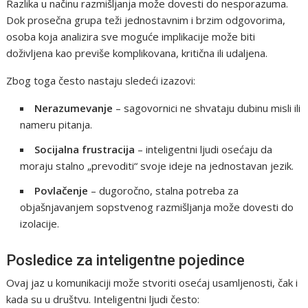
Razlika u načinu razmišljanja može dovesti do nesporazuma.
Dok prosečna grupa teži jednostavnim i brzim odgovorima,
osoba koja analizira sve moguće implikacije može biti
doživljena kao previše komplikovana, kritična ili udaljena.
Zbog toga često nastaju sledeći izazovi:
Nerazumevanje
– sagovornici ne shvataju dubinu misli ili
nameru pitanja.
Socijalna frustracija
– inteligentni ljudi osećaju da
moraju stalno „prevoditi“ svoje ideje na jednostavan jezik.
Povlačenje
– dugoročno, stalna potreba za
objašnjavanjem sopstvenog razmišljanja može dovesti do
izolacije.
Posledice za inteligentne pojedince
Ovaj jaz u komunikaciji može stvoriti osećaj usamljenosti, čak i
kada su u društvu. Inteligentni ljudi često: