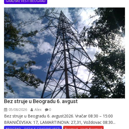
GRADSKE VESTI BEOGRAD
Bez struje u Beogradu 6. avgust
05/08/2026
Alex
0
Bez struje u Beogradu 6. avgust2026. Vračar 08:30 – 15:00
BRANIČEVSKA: 17, LAMARTINOVA: 27,31, Voždovac 08:30...
BEOGRAD - OSTALE GRADSKE VESTI
Beograd - Vesti Beograd