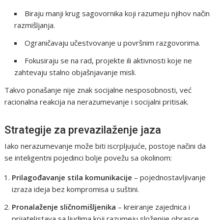
Biraju manji krug sagovornika koji razumeju njihov način
razmišljanja.
Ograničavaju učestvovanje u površnim razgovorima.
Fokusiraju se na rad, projekte ili aktivnosti koje ne
zahtevaju stalno objašnjavanje misli.
Takvo ponašanje nije znak socijalne nesposobnosti, već
racionalna reakcija na nerazumevanje i socijalni pritisak.
Strategije za prevazilaženje jaza
Iako nerazumevanje može biti iscrpljujuće, postoje načini da
se inteligentni pojedinci bolje povežu sa okolinom:
Prilagođavanje stila komunikacije
– pojednostavljivanje
izraza ideja bez kompromisa u suštini.
Pronalaženje sličnomišljenika
– kreiranje zajednica i
prijateljstava sa ljudima koji razumeju složenije obrasce