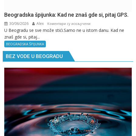
Beogradska špijunka: Kad ne znaš gde si, pitaj GPS.
30/06/2026
Alex
на
Коментари су искључени
U Beogradu se sve može stići.Samo ne u istom danu. Kad ne
Beogradska
znaš gde si, pitaj...
špijunka:
Kad
BEOGRADSKA ŠPIJUNKA
ne
BEZ VODE U BEOGRADU
znaš
gde
si,
pitaj
GPS.