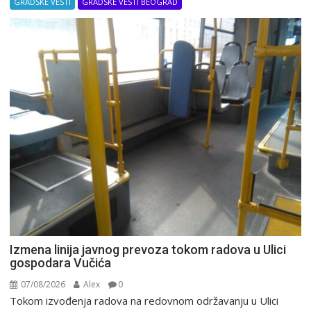
GRADSKE VESTI
GRADSKE VESTI BEOGRAD
Izmena linija javnog prevoza tokom radova u Ulici
gospodara Vučića
07/08/2026
Alex
0
Tokom izvođenja radova na redovnom održavanju u Ulici