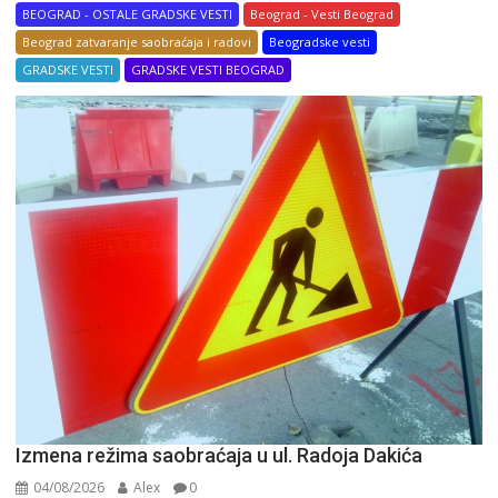
BEOGRAD - OSTALE GRADSKE VESTI
Beograd - Vesti Beograd
Beograd zatvaranje saobraćaja i radovi
Beogradske vesti
GRADSKE VESTI
GRADSKE VESTI BEOGRAD
Izmena režima saobraćaja u ul. Radoja Dakića
04/08/2026
Alex
0