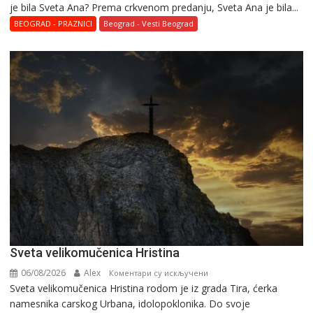
je bila Sveta Ana? Prema crkvenom predanju, Sveta Ana je bila...
BEOGRAD - PRAZNICI
Beograd - Vesti Beograd
Svеta vеlikоmučеnica Hristina
06/08/2026
Alex
на
Коментари су искључени
Svеta vеlikоmučеnica Hristina rodom je iz grada Tira, ćerka
Svеta
namesnika carskog Urbana, idolopoklonika. Dо svоје
vеlikоmučеnica