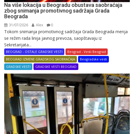
Na više lokacija u Beogradu obustava saobraćaja
zbog snimanja promotivnog sadržaja Grada
Beograda
31/07/2026
Alex
0
Tokom snimanja promotivnog sadržaja Grada Beograda menja
se režim rada linija javnog prevoza, saopštavaju iz
Sekretarijata...
BEOGRAD - OSTALE GRADSKE VESTI
Beograd - Vesti Beograd
BEOGRAD IZMENE GRADSKOG SAOBRAĆAJA
Beogradske vesti
GRADSKE VESTI
GRADSKE VESTI BEOGRAD