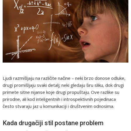
Ljudi razmišljaju na različite načine – neki brzo donose odluke,
drugi promišljaju svaki detalj; neki gledaju širu sliku, dok drugi
primete sitne nijanse koje drugi propuštaju. Ove razlike su
prirodne, ali kod inteligentnih i introspektivnih pojedinaca
često stvaraju jaz u komunikaciji i društvenim odnosima.
Kada drugačiji stil postane problem