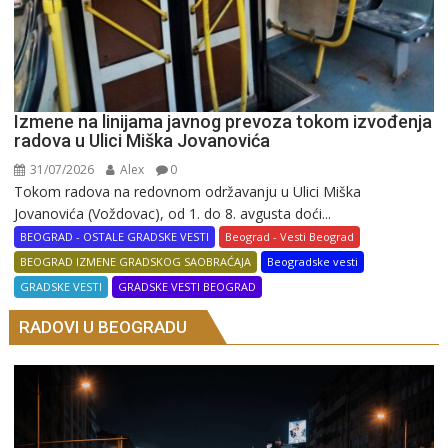
Izmene na linijama javnog prevoza tokom izvođenja
radova u Ulici Miška Jovanovića
31/07/2026
Alex
0
Tokom radova na redovnom održavanju u Ulici Miška
Jovanovića (Voždovac), od 1. do 8. avgusta doći...
BEOGRAD - OSTALE GRADSKE VESTI
Beograd - Vesti Beograd
BEOGRAD IZMENE GRADSKOG SAOBRAĆAJA
Beogradske vesti
GRADSKE VESTI
GRADSKE VESTI BEOGRAD
RADOVI U BEOGRADU