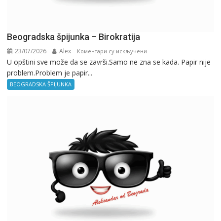
Beogradska špijunka – Birokratija
23/07/2026
Alex
на
Коментари су искључени
U opštini sve može da se završi.Samo ne zna se kada. Papir nije
Beogradska
problem.Problem je papir...
špijunka
–
BEOGRADSKA ŠPIJUNKA
Birokratija