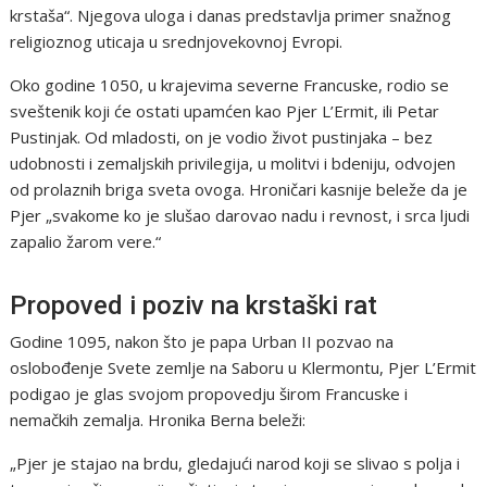
krstaša“. Njegova uloga i danas predstavlja primer snažnog
religioznog uticaja u srednjovekovnoj Evropi.
Oko godine 1050, u krajevima severne Francuske, rodio se
sveštenik koji će ostati upamćen kao Pjer L’Ermit, ili Petar
Pustinjak. Od mladosti, on je vodio život pustinjaka – bez
udobnosti i zemaljskih privilegija, u molitvi i bdeniju, odvojen
od prolaznih briga sveta ovoga. Hroničari kasnije beleže da je
Pjer „svakome ko je slušao darovao nadu i revnost, i srca ljudi
zapalio žarom vere.“
Propoved i poziv na krstaški rat
Godine 1095, nakon što je papa Urban II pozvao na
oslobođenje Svete zemlje na Saboru u Klermontu, Pjer L’Ermit
podigao je glas svojom propovedju širom Francuske i
nemačkih zemalja. Hronika Berna beleži:
„Pjer je stajao na brdu, gledajući narod koji se slivao s polja i