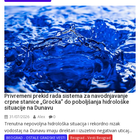
Privremeni prekid rada sistema za navodnjavanje
crpne stanice „Grocka” do poboljšanja hidrološke
situacije na Dunavu
31/07/2026
Alex
0
Trenutna nepovoljna hidrološka situacija i rekordno nizak
vodostaj na Dunavu imaju direktan i izuzetno negativan uticaj...
BEOGRAD - OSTALE GRADSKE VESTI
Beograd - Vesti Beograd