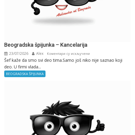
Beogradska špijunka – Kancelarija
23/07/2026
Alex
на
Коментари су искључени
Šef kaže da smo svi deo tima.Samo još niko nije saznao koji
Beogradska
deo. U firmi vlada...
špijunka
–
BEOGRADSKA ŠPIJUNKA
Kancelarija