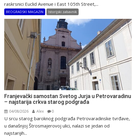
raskrsnici Euclid Avenue i East 105th Street,...
BEOGRADSKI MAGAZIN
Istorijski zabavnik
Franjevački samostan Svetog Jurja u Petrovaradinu
– najstarija crkva starog podgrađa
04/08/2026
Alex
0
U srcu starog baroknog podgrađa Petrovaradinske tvrđave,
u današnjoj Štrosmajerovoj ulici, nalazi se jedan od
najstarijih...