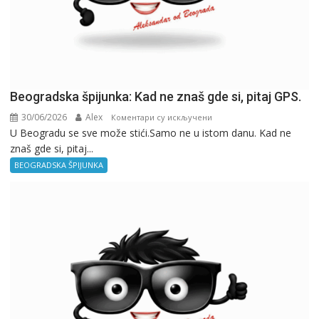
Beogradska špijunka: Kad ne znaš gde si, pitaj GPS.
30/06/2026
Alex
на
Коментари су искључени
U Beogradu se sve može stići.Samo ne u istom danu. Kad ne
Beogradska
znaš gde si, pitaj...
špijunka:
Kad
BEOGRADSKA ŠPIJUNKA
ne
znaš
gde
si,
pitaj
GPS.