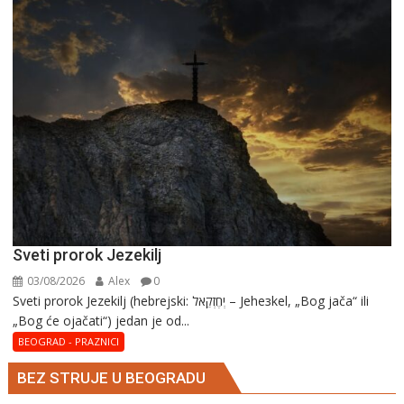
Marija
Sveti prorok Jezekilj
03/08/2026
Alex
0
Sveti prorok Jezekilj (hebrejski: יְחֶזְקֵאל – Jehезkel, „Bog jača“ ili
„Bog će ojačati“) jedan je od...
BEOGRAD - PRAZNICI
BEZ STRUJE U BEOGRADU