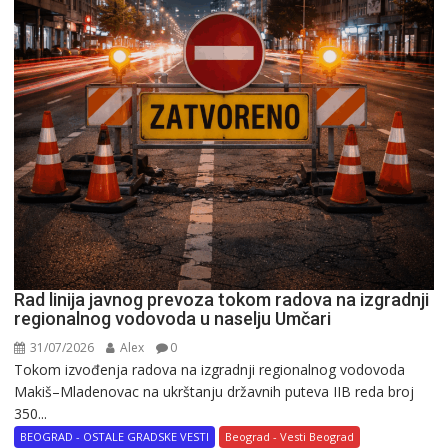
Rad linija javnog prevoza tokom radova na izgradnji
regionalnog vodovoda u naselju Umčari
31/07/2026
Alex
0
Tokom izvođenja radova na izgradnji regionalnog vodovoda
Makiš–Mladenovac na ukrštanju državnih puteva IIB reda broj
350...
BEOGRAD - OSTALE GRADSKE VESTI
Beograd - Vesti Beograd