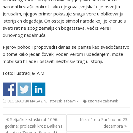
narodni krstaški pokret. Iako njegova „vojska“ nije osvojila
Jerusalim, njegov primer pokazuje snagu vere u oblikovanju
istorijskih događaja. On ostaje simbol naroda koji je krenuo u
sveti rat ne zbog zemaljskih bogatstava, već iz vere i
duhovnog nadahnuća.
Pjerov pohod i propovedi i danas se pamte kao svedočanstvo
o tome kako jedan čovek, vođen verom i ubeđenjem, može
mobilisati hiljade i ostaviti neizbrisiv trag u istoriji.
Foto: Ilustracija/ A.M
,
BEOGRADSKI MAGAZIN
Istorijski zabavnik
istorijski zabavnik
Кретање
Seljački krstaški rat 1096.
Klizalište u Surčinu od 23.
чланка
godine: prolazak kroz Balkan i
decembra
uticaj na Zemun, Beograd i