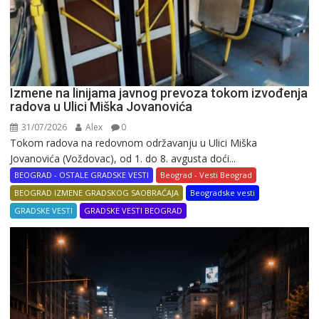
Izmene na linijama javnog prevoza tokom izvođenja
radova u Ulici Miška Jovanovića
31/07/2026
Alex
0
Tokom radova na redovnom održavanju u Ulici Miška
Jovanovića (Voždovac), od 1. do 8. avgusta doći...
BEOGRAD - OSTALE GRADSKE VESTI
Beograd - Vesti Beograd
BEOGRAD IZMENE GRADSKOG SAOBRAĆAJA
Beogradske vesti
GRADSKE VESTI
GRADSKE VESTI BEOGRAD