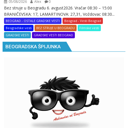
05/08/2026
Alex
0
Bez struje u Beogradu 6. avgust2026. Vračar 08:30 – 15:00
BRANIČEVSKA: 17, LAMARTINOVA: 27,31, Voždovac 08:30...
BEOGRAD - OSTALE GRADSKE VESTI
Beograd - Vesti Beograd
Beogradske vesti
BEZ STRUJE U BEOGRADU
Filmske vesti
GRADSKE VESTI
GRADSKE VESTI BEOGRAD
BEOGRADSKA ŠPIJUNKA