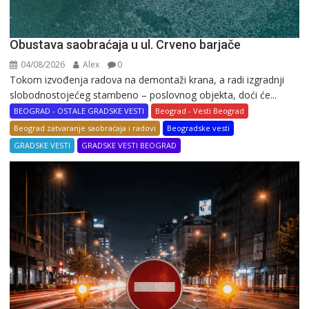
Obustava saobraćaja u ul. Crveno barjače
04/08/2026
Alex
0
Tokom izvođenja radova na demontaži krana, a radi izgradnji
slobodnostojećeg stambeno – poslovnog objekta, doći će...
BEOGRAD - OSTALE GRADSKE VESTI
Beograd - Vesti Beograd
Beograd zatvaranje saobraćaja i radovi
Beogradske vesti
GRADSKE VESTI
GRADSKE VESTI BEOGRAD