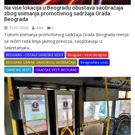
Na više lokacija u Beogradu obustava saobraćaja
zbog snimanja promotivnog sadržaja Grada
Beograda
31/07/2026
Alex
0
Tokom snimanja promotivnog sadržaja Grada Beograda menja
se režim rada linija javnog prevoza, saopštavaju iz
Sekretarijata...
BEOGRAD - OSTALE GRADSKE VESTI
Beograd - Vesti Beograd
BEOGRAD IZMENE GRADSKOG SAOBRAĆAJA
Beogradske vesti
GRADSKE VESTI
GRADSKE VESTI BEOGRAD