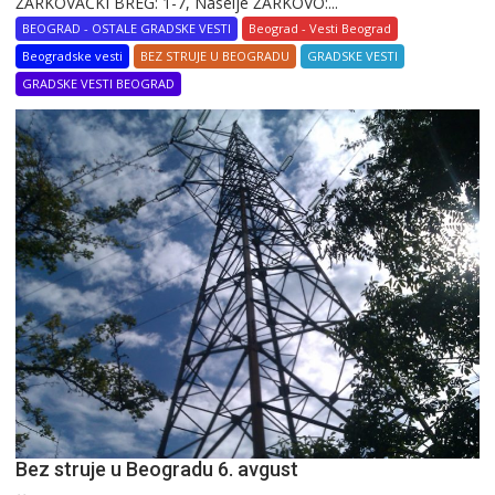
ŽARKOVAČKI BREG: 1-7, Naselje ŽARKOVO:...
BEOGRAD - OSTALE GRADSKE VESTI
Beograd - Vesti Beograd
Beogradske vesti
BEZ STRUJE U BEOGRADU
GRADSKE VESTI
GRADSKE VESTI BEOGRAD
Bez struje u Beogradu 6. avgust