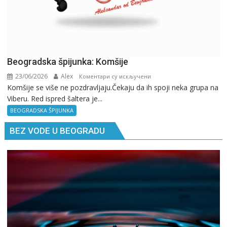
Beogradska špijunka: Komšije
23/06/2026
Alex
на
Коментари су искључени
Komšije se više ne pozdravljaju.Čekaju da ih spoji neka grupa na
Beogradska
Viberu. Red ispred šaltera je...
špijunka:
Komšije
BEOGRADSKA ŠPIJUNKA
BEZ VODE U BEOGRADU