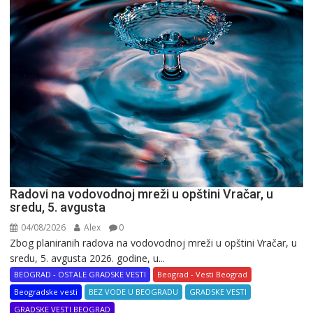
Radovi na vodovodnoj mreži u opštini Vračar, u
sredu, 5. avgusta
04/08/2026
Alex
0
Zbog planiranih radova na vodovodnoj mreži u opštini Vračar, u
sredu, 5. avgusta 2026. godine, u...
BEOGRAD - OSTALE GRADSKE VESTI
Beograd - Vesti Beograd
Beogradske vesti
BEZ VODE U BEOGRADU
GRADSKE VESTI
GRADSKE VESTI BEOGRAD