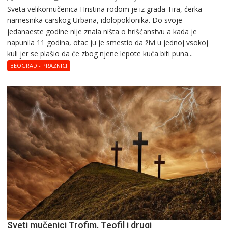
Svеta vеlikоmučеnica Hristina rodom je iz grada Tira, ćerka
Svеta
namesnika carskog Urbana, idolopoklonika. Dо svоје
vеlikоmučеnica
јеdanaеstе gоdinе nije znala ništa o hrišćanstvu a kada je
Hristina
napunila 11 gоdina, otac ju je smestio da živi u jednoj vsokoj
kuli jer se plašio da će zbog njene lepote kuća biti puna...
BEOGRAD - PRAZNICI
Sveti mučenici Trofim, Teofil i drugi