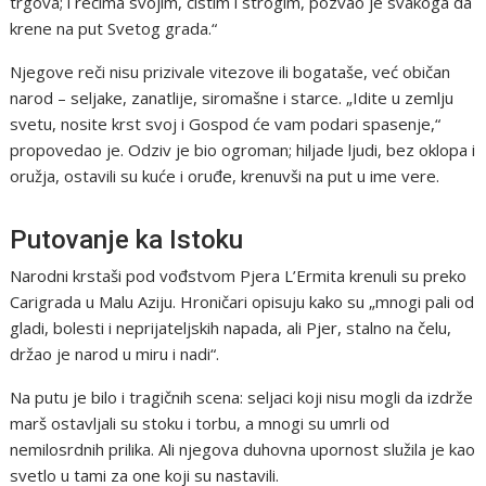
trgova; i rečima svojim, čistim i strogim, pozvao je svakoga da
krene na put Svetog grada.“
Njegove reči nisu prizivale vitezove ili bogataše, već običan
narod – seljake, zanatlije, siromašne i starce. „Idite u zemlju
svetu, nosite krst svoj i Gospod će vam podari spasenje,“
propovedao je. Odziv je bio ogroman; hiljade ljudi, bez oklopa i
oružja, ostavili su kuće i oruđe, krenuvši na put u ime vere.
Putovanje ka Istoku
Narodni krstaši pod vođstvom Pjera L’Ermita krenuli su preko
Carigrada u Malu Aziju. Hroničari opisuju kako su „mnogi pali od
gladi, bolesti i neprijateljskih napada, ali Pjer, stalno na čelu,
držao je narod u miru i nadi“.
Na putu je bilo i tragičnih scena: seljaci koji nisu mogli da izdrže
marš ostavljali su stoku i torbu, a mnogi su umrli od
nemilosrdnih prilika. Ali njegova duhovna upornost služila je kao
svetlo u tami za one koji su nastavili.