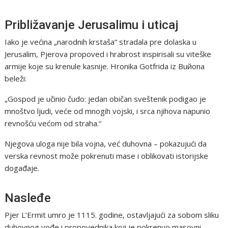
Približavanje Jerusalimu i uticaj
Iako je većina „narodnih krstaša“ stradala pre dolaska u
Jerusalim, Pjerova propoved i hrabrost inspirisali su viteške
armije koje su krenule kasnije. Hronika Gotfrida iz Buйona
beleži:
„Gospod je učinio čudo: jedan običan sveštenik podigao je
mnoštvo ljudi, veće od mnogih vojski, i srca njihova napunio
revnošću većom od straha.“
Njegova uloga nije bila vojna, već duhovna – pokazujući da
verska revnost može pokrenuti mase i oblikovati istorijske
događaje.
Nasleđe
Pjer L’Ermit umro je 1115. godine, ostavljajući za sobom sliku
duhovnog vođe i propovednika koji je pokrenuo masovni