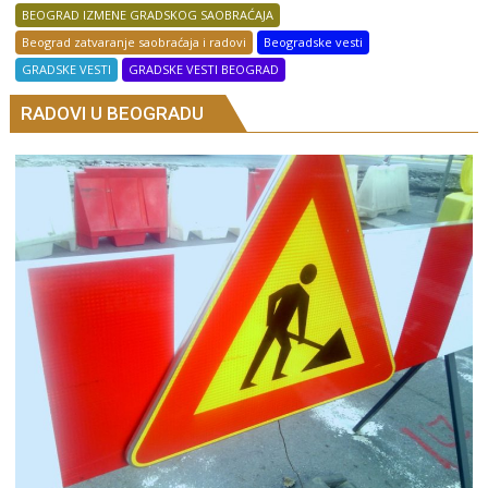
BEOGRAD IZMENE GRADSKOG SAOBRAĆAJA
Beograd zatvaranje saobraćaja i radovi
Beogradske vesti
GRADSKE VESTI
GRADSKE VESTI BEOGRAD
RADOVI U BEOGRADU