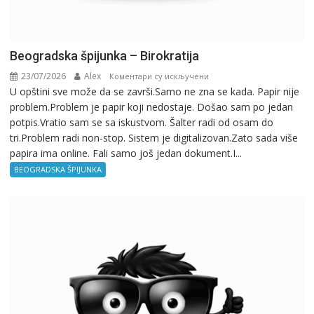
Beogradska špijunka – Birokratija
23/07/2026
Alex
на
Коментари су искључени
U opštini sve može da se završi.Samo ne zna se kada. Papir nije
Beogradska
problem.Problem je papir koji nedostaje. Došao sam po jedan
špijunka
potpis.Vratio sam se sa iskustvom. Šalter radi od osam do
–
tri.Problem radi non-stop. Sistem je digitalizovan.Zato sada više
Birokratija
papira ima online. Fali samo još jedan dokument.I...
BEOGRADSKA ŠPIJUNKA