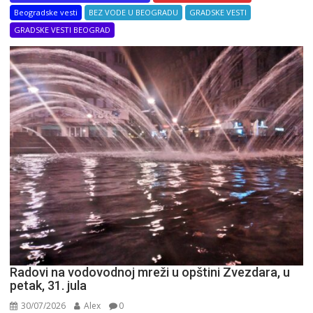
Beogradske vesti
BEZ VODE U BEOGRADU
GRADSKE VESTI
GRADSKE VESTI BEOGRAD
Radovi na vodovodnoj mreži u opštini Zvezdara, u
petak, 31. jula
30/07/2026
Alex
0