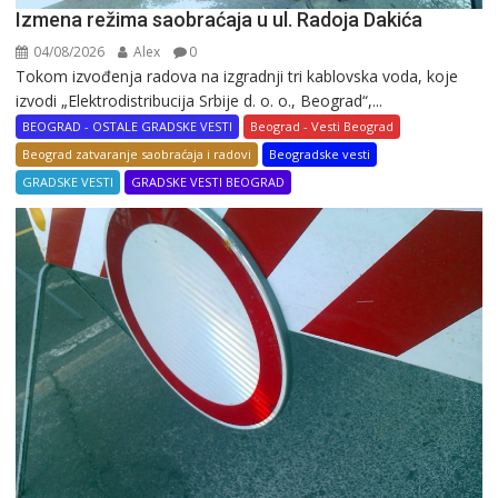
Izmena režima saobraćaja u ul. Radoja Dakića
04/08/2026
Alex
0
Tokom izvođenja radova na izgradnji tri kablovska voda, koje
izvodi „Elektrodistribucija Srbije d. o. o., Beograd“,...
BEOGRAD - OSTALE GRADSKE VESTI
Beograd - Vesti Beograd
Beograd zatvaranje saobraćaja i radovi
Beogradske vesti
GRADSKE VESTI
GRADSKE VESTI BEOGRAD