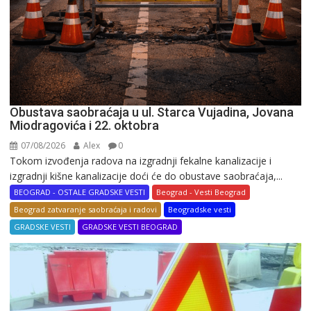
Obustava saobraćaja u ul. Starca Vujadina, Jovana
Miodragovića i 22. oktobra
07/08/2026
Alex
0
Tokom izvođenja radova na izgradnji fekalne kanalizacije i
izgradnji kišne kanalizacije doći će do obustave saobraćaja,...
BEOGRAD - OSTALE GRADSKE VESTI
Beograd - Vesti Beograd
Beograd zatvaranje saobraćaja i radovi
Beogradske vesti
GRADSKE VESTI
GRADSKE VESTI BEOGRAD