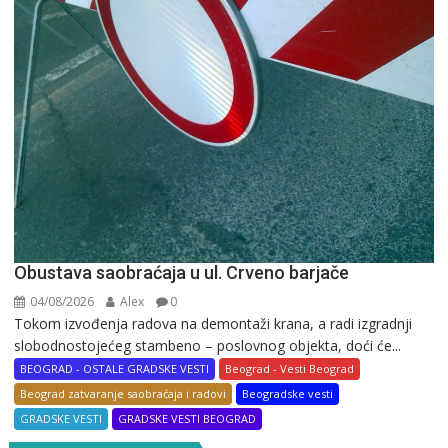
Obustava saobraćaja u ul. Crveno barjače
04/08/2026
Alex
0
Tokom izvođenja radova na demontaži krana, a radi izgradnji
slobodnostojećeg stambeno – poslovnog objekta, doći će...
BEOGRAD - OSTALE GRADSKE VESTI
Beograd - Vesti Beograd
Beograd zatvaranje saobraćaja i radovi
Beogradske vesti
GRADSKE VESTI
GRADSKE VESTI BEOGRAD