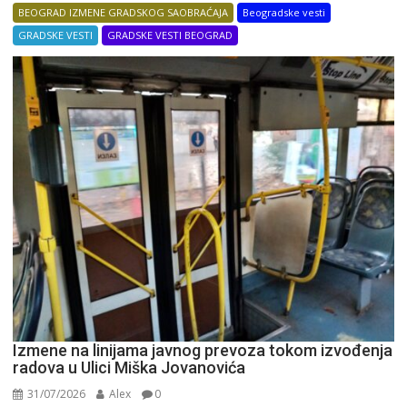
BEOGRAD IZMENE GRADSKOG SAOBRAĆAJA
Beogradske vesti
GRADSKE VESTI
GRADSKE VESTI BEOGRAD
Izmene na linijama javnog prevoza tokom izvođenja
radova u Ulici Miška Jovanovića
31/07/2026
Alex
0