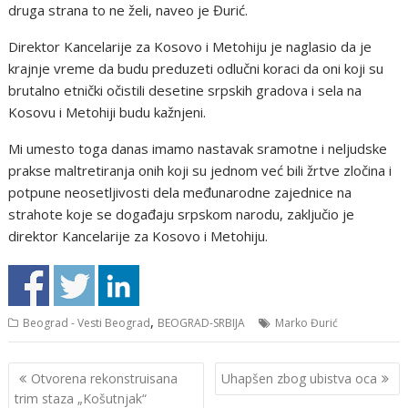
druga strana to ne želi, naveo je Đurić.
Direktor Kancelarije za Kosovo i Metohiju je naglasio da je
krajnje vreme da budu preduzeti odlučni koraci da oni koji su
brutalno etnički očistili desetine srpskih gradova i sela na
Kosovu i Metohiji budu kažnjeni.
Mi umesto toga danas imamo nastavak sramotne i neljudske
prakse maltretiranja onih koji su jednom već bili žrtve zločina i
potpune neosetljivosti dela međunarodne zajednice na
strahote koje se događaju srpskom narodu, zaključio je
direktor Kancelarije za Kosovo i Metohiju.
,
Beograd - Vesti Beograd
BEOGRAD-SRBIJA
Marko Đurić
Кретање
Otvorena rekonstruisana
Uhapšen zbog ubistva oca
чланка
trim staza „Košutnjak“