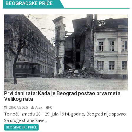
BEOGRADSKE PRIČE
Prvi dani rata: Kada je Beograd postao prva meta
Velikog rata
29/07/2026
Alex
0
Te noći, između 28. i 29. jula 1914. godine, Beograd nije spavao.
Sa druge strane Save...
BEOGRADSKE PRIČE