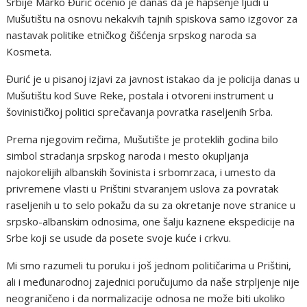
Srbije Marko Đurić ocenio je danas da je hapšenje ljudi u
Mušutištu na osnovu nekakvih tajnih spiskova samo izgovor za
nastavak politike etničkog čišćenja srpskog naroda sa
Kosmeta.
Đurić je u pisanoj izjavi za javnost istakao da je policija danas u
Mušutištu kod Suve Reke, postala i otvoreni instrument u
šovinističkoj politici sprečavanja povratka raseljenih Srba.
Prema njegovim rečima, Mušutište je proteklih godina bilo
simbol stradanja srpskog naroda i mesto okupljanja
najokorelijih albanskih šovinista i srbomrzaca, i umesto da
privremene vlasti u Prištini stvaranjem uslova za povratak
raseljenih u to selo pokažu da su za okretanje nove stranice u
srpsko-albanskim odnosima, one šalju kaznene ekspedicije na
Srbe koji se usude da posete svoje kuće i crkvu.
Mi smo razumeli tu poruku i još jednom političarima u Prištini,
ali i međunarodnoj zajednici poručujumo da naše strpljenje nije
neograničeno i da normalizacije odnosa ne može biti ukoliko