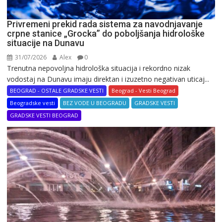
Privremeni prekid rada sistema za navodnjavanje
crpne stanice „Grocka” do poboljšanja hidrološke
situacije na Dunavu
31/07/2026
Alex
0
Trenutna nepovoljna hidrološka situacija i rekordno nizak
vodostaj na Dunavu imaju direktan i izuzetno negativan uticaj...
BEOGRAD - OSTALE GRADSKE VESTI
Beograd - Vesti Beograd
Beogradske vesti
BEZ VODE U BEOGRADU
GRADSKE VESTI
GRADSKE VESTI BEOGRAD