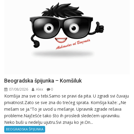
Beogradska špijunka – Komšiluk
07/08/2026
Alex
0
Komšija zna sve o tebi.Samo se pravi da pita. U zgradi svi čuvaju
privatnost.Zato se sve zna do trećeg sprata. Komšija kaže: „Ne
mešam se ja.“To je uvod u mešanje. Upravnik zgrade rešava
probleme.Najčešće tako što ih prosledi sledećem upravniku.
Neko buši u nedelju ujutru.Svi znaju ko je.On...
BEOGRADSKA ŠPIJUNKA