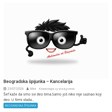
Birokratija
Beogradska špijunka – Kancelarija
23/07/2026
Alex
на
Коментари су искључени
Šef kaže da smo svi deo tima.Samo još niko nije saznao koji
Beogradska
deo. U firmi vlada...
špijunka
–
BEOGRADSKA ŠPIJUNKA
Kancelarija