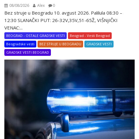
08/08/2026
Alex
0
Bez struje u Beogradu 10. avgust 2026. Palilula 08:30 –
12:30 SLANAČKI PUT: 26-32V,35V,51-65Ž, VIŠNjIČKI
VENAC:...
BEOGRAD - OSTALE GRADSKE VESTI
Beograd - Vesti Beograd
Beogradske vesti
BEZ STRUJE U BEOGRADU
GRADSKE VESTI
GRADSKE VESTI BEOGRAD