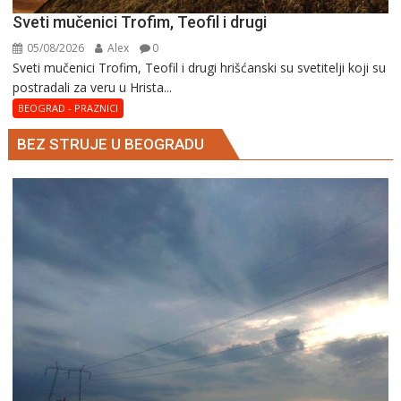
Sveti mučenici Trofim, Teofil i drugi
05/08/2026
Alex
0
Sveti mučenici Trofim, Teofil i drugi hrišćanski su svetitelji koji su
postradali za veru u Hrista...
BEOGRAD - PRAZNICI
BEZ STRUJE U BEOGRADU