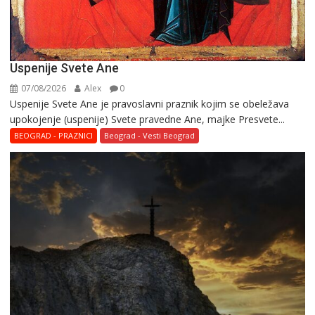
Uspenije Svete Ane
07/08/2026
Alex
0
Uspenije Svete Ane je pravoslavni praznik kojim se obeležava
upokojenje (uspenije) Svete pravedne Ane, majke Presvete...
BEOGRAD - PRAZNICI
Beograd - Vesti Beograd