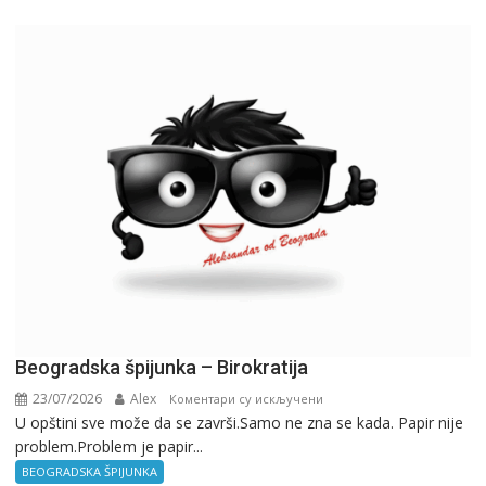
Beogradska špijunka – Birokratija
23/07/2026
Alex
на
Коментари су искључени
U opštini sve može da se završi.Samo ne zna se kada. Papir nije
Beogradska
problem.Problem je papir...
špijunka
–
BEOGRADSKA ŠPIJUNKA