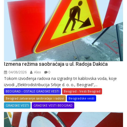
Izmena režima saobraćaja u ul. Radoja Dakića
04/08/2026
Alex
0
Tokom izvođenja radova na izgradnji tri kablovska voda, koje
izvodi „Elektrodistribucija Srbije d. o. o., Beograd“,...
BEOGRAD - OSTALE GRADSKE VESTI
Beograd - Vesti Beograd
Beograd zatvaranje saobraćaja i radovi
Beogradske vesti
GRADSKE VESTI
GRADSKE VESTI BEOGRAD