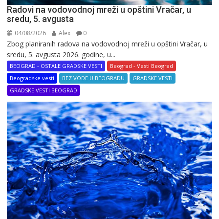
Radovi na vodovodnoj mreži u opštini Vračar, u
sredu, 5. avgusta
04/08/2026
Alex
0
Zbog planiranih radova na vodovodnoj mreži u opštini Vračar, u
sredu, 5. avgusta 2026. godine, u...
BEOGRAD - OSTALE GRADSKE VESTI
Beograd - Vesti Beograd
Beogradske vesti
BEZ VODE U BEOGRADU
GRADSKE VESTI
GRADSKE VESTI BEOGRAD