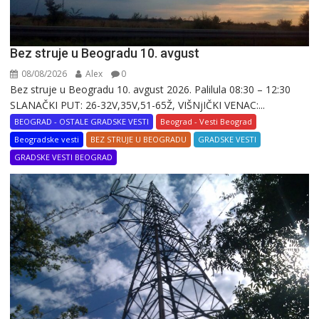
Bez struje u Beogradu 10. avgust
08/08/2026
Alex
0
Bez struje u Beogradu 10. avgust 2026. Palilula 08:30 – 12:30
SLANAČKI PUT: 26-32V,35V,51-65Ž, VIŠNjIČKI VENAC:...
BEOGRAD - OSTALE GRADSKE VESTI
Beograd - Vesti Beograd
Beogradske vesti
BEZ STRUJE U BEOGRADU
GRADSKE VESTI
GRADSKE VESTI BEOGRAD