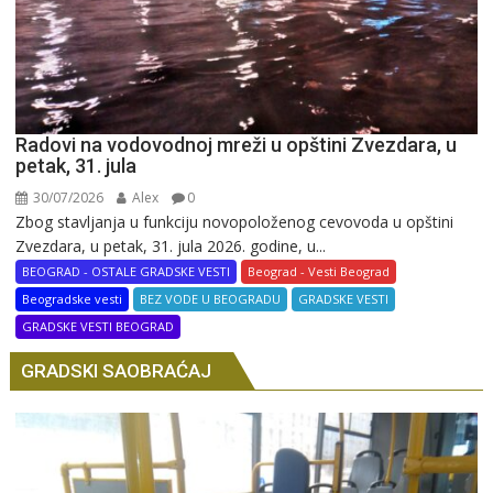
Radovi na vodovodnoj mreži u opštini Zvezdara, u
petak, 31. jula
30/07/2026
Alex
0
Zbog stavljanja u funkciju novopoloženog cevovoda u opštini
Zvezdara, u petak, 31. jula 2026. godine, u...
BEOGRAD - OSTALE GRADSKE VESTI
Beograd - Vesti Beograd
Beogradske vesti
BEZ VODE U BEOGRADU
GRADSKE VESTI
GRADSKE VESTI BEOGRAD
GRADSKI SAOBRAĆAJ