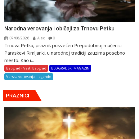
Narodna verovanja i običaji za Trnovu Petku
07/08/2026
Alex
0
Trnova Petka, praznik posvećen Prepodobnoj mučenici
Paraskevi Rimljanki, u narodnoj tradiciji zauzima posebno
mesto. Kao i...
Beograd - Vesti Beograd
BEOGRADSKI MAGAZIN
Verska verovanja i legende
PRAZNICI