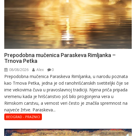
Prepodobna mučenica Paraskeva Rimljanka –
Trnova Petka
08/08/2026
Alex
0
Prepodobna mučenica Paraskeva Rimljanka, u narodu poznata
kao Trnova Petka, jedna je od ranohrišćanskih svetiteljki čije se
ime vekovima čuva u pravoslavnoj tradiciji. Njena priča pripada
vremenu kada je hrišćanstvo još bilo progonjena vera u
Rimskom carstvu, a vernost veri često je značila spremnost na
najveće žrtve. Paraskeva...
BEOGRAD - PRAZNICI