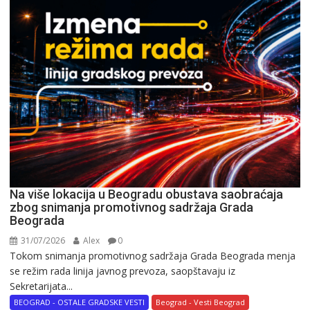
Na više lokacija u Beogradu obustava saobraćaja
zbog snimanja promotivnog sadržaja Grada
Beograda
31/07/2026
Alex
0
Tokom snimanja promotivnog sadržaja Grada Beograda menja
se režim rada linija javnog prevoza, saopštavaju iz
Sekretarijata...
BEOGRAD - OSTALE GRADSKE VESTI
Beograd - Vesti Beograd