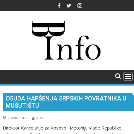
Skip
to
content
OSUDA HAPŠENJA SRPSKIH POVRATNIKA U
MUŠUTIŠTU
28/08/2017
Alex
Direktor Kancelarije za Kosovo i Metohiju Vlade Republike