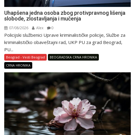
Uhapšena jedna osoba zbog protivpravnog lišenja
slobode, zlostavljanja i mučenja
07/08/2026
Alex
0
Policijski službenici Uprave kriminalističke policije, Službe za
kriminalističko obaveštajni rad, UKP PU za grad Beograd,
PU...
Beograd - Vesti Beograd
BEOGRADSKA CRNA HRONIKA
CRNA HRONIKA