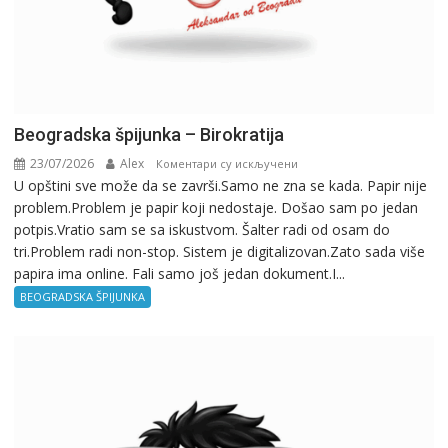
Beogradska špijunka – Birokratija
23/07/2026
Alex
на
Коментари су искључени
U opštini sve može da se završi.Samo ne zna se kada. Papir nije
Beogradska
problem.Problem je papir koji nedostaje. Došao sam po jedan
špijunka
potpis.Vratio sam se sa iskustvom. Šalter radi od osam do
–
tri.Problem radi non-stop. Sistem je digitalizovan.Zato sada više
Birokratija
papira ima online. Fali samo još jedan dokument.I...
BEOGRADSKA ŠPIJUNKA