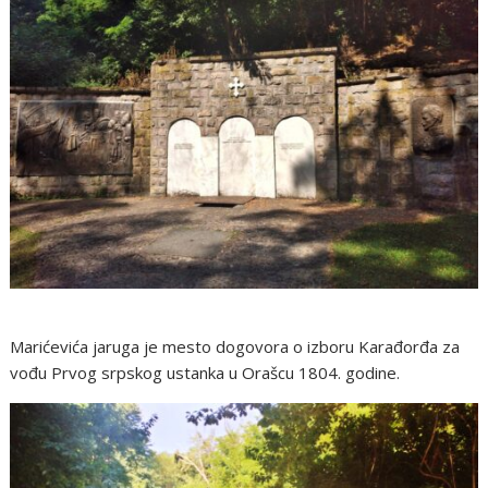
Marićevića jaruga je mesto dogovora o izboru Karađorđa za
vođu Prvog srpskog ustanka u Orašcu 1804. godine.