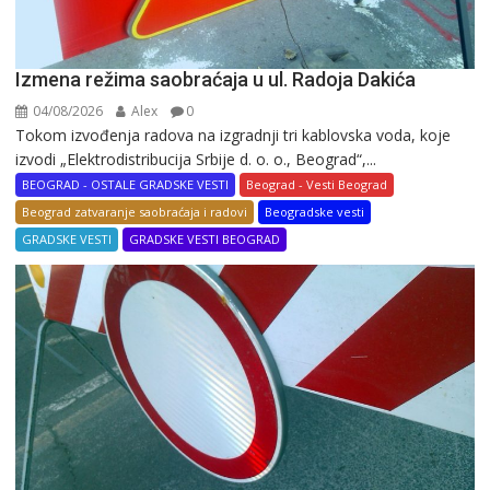
Izmena režima saobraćaja u ul. Radoja Dakića
04/08/2026
Alex
0
Tokom izvođenja radova na izgradnji tri kablovska voda, koje
izvodi „Elektrodistribucija Srbije d. o. o., Beograd“,...
BEOGRAD - OSTALE GRADSKE VESTI
Beograd - Vesti Beograd
Beograd zatvaranje saobraćaja i radovi
Beogradske vesti
GRADSKE VESTI
GRADSKE VESTI BEOGRAD