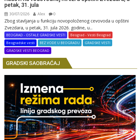
petak, 31. jula
30/07/2026
Alex
0
Zbog stavljanja u funkciju novopoloženog cevovoda u opštini
Zvezdara, u petak, 31. jula 2026. godine, u...
BEOGRAD - OSTALE GRADSKE VESTI
Beograd - Vesti Beograd
Beogradske vesti
BEZ VODE U BEOGRADU
GRADSKE VESTI
GRADSKE VESTI BEOGRAD
GRADSKI SAOBRAĆAJ