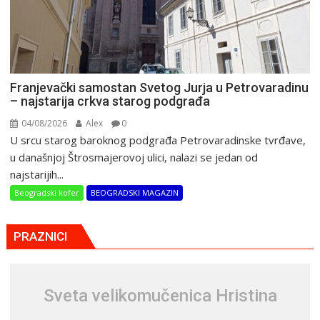
Franjevački samostan Svetog Jurja u Petrovaradinu
– najstarija crkva starog podgrađa
04/08/2026
Alex
0
U srcu starog baroknog podgrađa Petrovaradinske tvrđave,
u današnjoj Štrosmajerovoj ulici, nalazi se jedan od
najstarijih...
Beogradski kofer
BEOGRADSKI MAGAZIN
PRAZNICI
Svеta vеlikоmučеnica Hristina