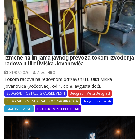
Izmene na linijama javnog prevoza tokom izvođenja
radova u Ulici Miška Jovanovića
31/07/2026
Alex
0
Tokom radova na redovnom održavanju u Ulici Miška
Jovanovića (Voždovac), od 1. do 8. avgusta doći...
BEOGRAD - OSTALE GRADSKE VESTI
Beograd - Vesti Beograd
BEOGRAD IZMENE GRADSKOG SAOBRAĆAJA
Beogradske vesti
GRADSKE VESTI
GRADSKE VESTI BEOGRAD