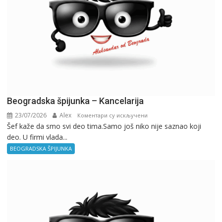
Beogradska špijunka – Kancelarija
23/07/2026
Alex
на
Коментари су искључени
Šef kaže da smo svi deo tima.Samo još niko nije saznao koji
Beogradska
deo. U firmi vlada...
špijunka
–
BEOGRADSKA ŠPIJUNKA
Kancelarija