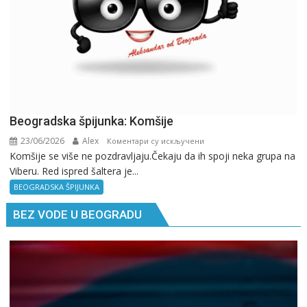
Beogradska špijunka: Komšije
23/06/2026
Alex
на
Коментари су искључени
Komšije se više ne pozdravljaju.Čekaju da ih spoji neka grupa na
Beogradska
Viberu. Red ispred šaltera je...
špijunka:
Komšije
BEOGRADSKA ŠPIJUNKA
BEZ VODE U BEOGRADU