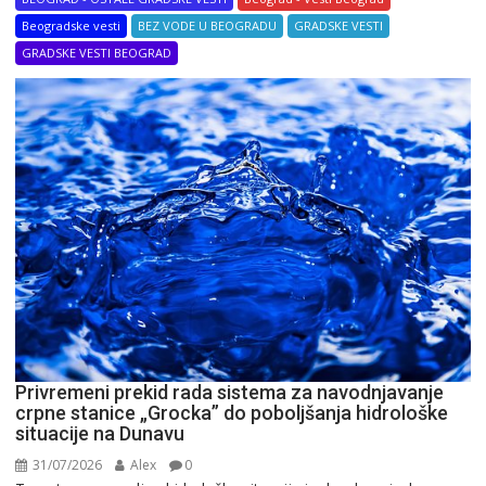
Beogradske vesti
BEZ VODE U BEOGRADU
GRADSKE VESTI
GRADSKE VESTI BEOGRAD
Privremeni prekid rada sistema za navodnjavanje
crpne stanice „Grocka” do poboljšanja hidrološke
situacije na Dunavu
31/07/2026
Alex
0