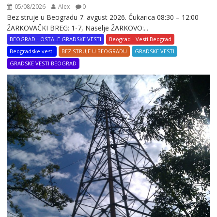
05/08/2026
Alex
0
Bez struje u Beogradu 7. avgust 2026. Čukarica 08:30 – 12:00
ŽARKOVAČKI BREG: 1-7, Naselje ŽARKOVO:...
BEOGRAD - OSTALE GRADSKE VESTI
Beograd - Vesti Beograd
Beogradske vesti
BEZ STRUJE U BEOGRADU
GRADSKE VESTI
GRADSKE VESTI BEOGRAD