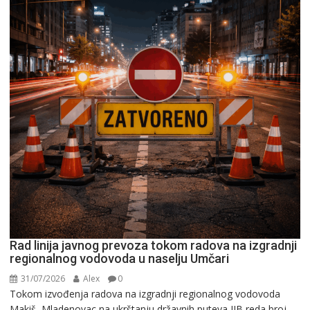
Rad linija javnog prevoza tokom radova na izgradnji
regionalnog vodovoda u naselju Umčari
31/07/2026
Alex
0
Tokom izvođenja radova na izgradnji regionalnog vodovoda
Makiš–Mladenovac na ukrštanju državnih puteva IIB reda broj