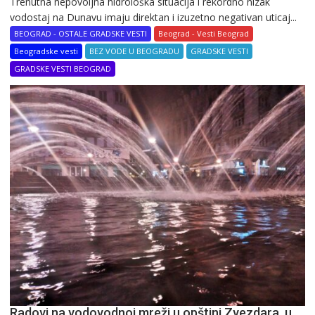
Trenutna nepovoljna hidrološka situacija i rekordno nizak
vodostaj na Dunavu imaju direktan i izuzetno negativan uticaj...
BEOGRAD - OSTALE GRADSKE VESTI
Beograd - Vesti Beograd
Beogradske vesti
BEZ VODE U BEOGRADU
GRADSKE VESTI
GRADSKE VESTI BEOGRAD
Radovi na vodovodnoj mreži u opštini Zvezdara, u