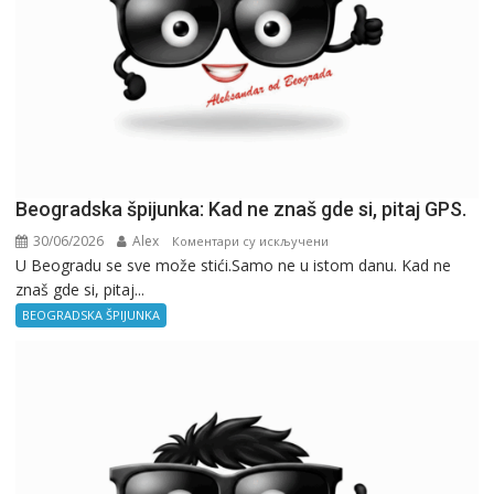
Beogradska špijunka: Kad ne znaš gde si, pitaj GPS.
30/06/2026
Alex
на
Коментари су искључени
U Beogradu se sve može stići.Samo ne u istom danu. Kad ne
Beogradska
znaš gde si, pitaj...
špijunka:
Kad
BEOGRADSKA ŠPIJUNKA
ne
znaš
gde
si,
pitaj
GPS.