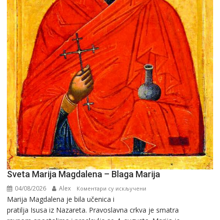
Sveta Marija Magdalena – Blaga Marija
04/08/2026
Alex
на
Коментари су искључени
Marija Magdalena je bila učenica i
Sveta
pratilja Isusa iz Nazareta. Pravoslavna crkva je smatra
Marija