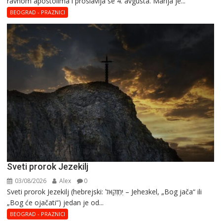
ravnom apostolima i proslavlja se 4. avgusta. Marija je...
Magdalena
–
BEOGRAD - PRAZNICI
Blaga
Marija
Sveti prorok Jezekilj
03/08/2026
Alex
0
Sveti prorok Jezekilj (hebrejski: יְחֶזְקֵאל – Jehезkel, „Bog jača“ ili
„Bog će ojačati“) jedan je od...
BEOGRAD - PRAZNICI