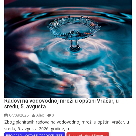
Radovi na vodovodnoj mreži u opštini Vračar, u
sredu, 5. avgusta
04/08/2026
Alex
0
Zbog planiranih radova na vodovodnoj mreži u opštini Vračar, u
sredu, 5. avgusta 2026. godine, u...
BEOGRAD - OSTALE GRADSKE VESTI
Beograd - Vesti Beograd