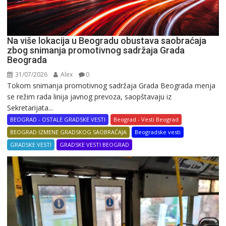
Na više lokacija u Beogradu obustava saobraćaja
zbog snimanja promotivnog sadržaja Grada
Beograda
31/07/2026
Alex
0
Tokom snimanja promotivnog sadržaja Grada Beograda menja
se režim rada linija javnog prevoza, saopštavaju iz
Sekretarijata...
BEOGRAD - OSTALE GRADSKE VESTI
Beograd - Vesti Beograd
BEOGRAD IZMENE GRADSKOG SAOBRAĆAJA
Beogradske vesti
GRADSKE VESTI
GRADSKE VESTI BEOGRAD