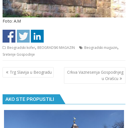
Foto: A.M
,
,
Beogradski kofer
BEOGRADSKI MAGAZIN
Beogradski magazin
Sretenje Gospodnje
Кретање
Trg Slavija u Beogradu
Crkva Vaznesenja Gospodnjeg
чланка
u Orašcu
AKO STE PROPUSTILI