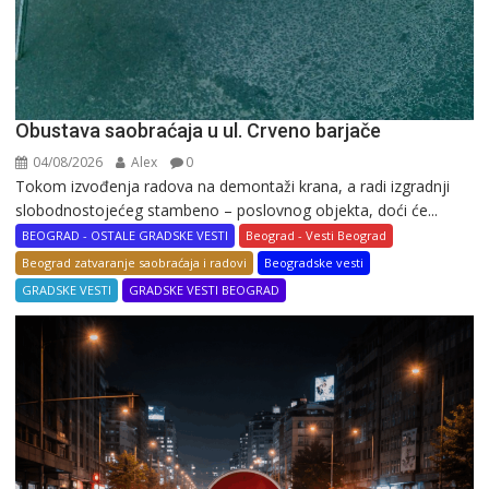
Obustava saobraćaja u ul. Crveno barjače
04/08/2026
Alex
0
Tokom izvođenja radova na demontaži krana, a radi izgradnji
slobodnostojećeg stambeno – poslovnog objekta, doći će...
BEOGRAD - OSTALE GRADSKE VESTI
Beograd - Vesti Beograd
Beograd zatvaranje saobraćaja i radovi
Beogradske vesti
GRADSKE VESTI
GRADSKE VESTI BEOGRAD