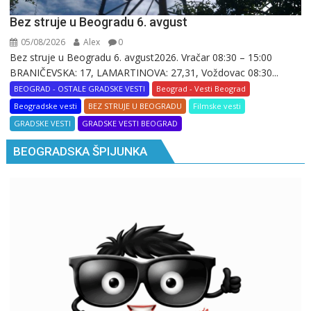
Bez struje u Beogradu 6. avgust
05/08/2026
Alex
0
Bez struje u Beogradu 6. avgust2026. Vračar 08:30 – 15:00
BRANIČEVSKA: 17, LAMARTINOVA: 27,31, Voždovac 08:30...
BEOGRAD - OSTALE GRADSKE VESTI
Beograd - Vesti Beograd
Beogradske vesti
BEZ STRUJE U BEOGRADU
Filmske vesti
GRADSKE VESTI
GRADSKE VESTI BEOGRAD
BEOGRADSKA ŠPIJUNKA