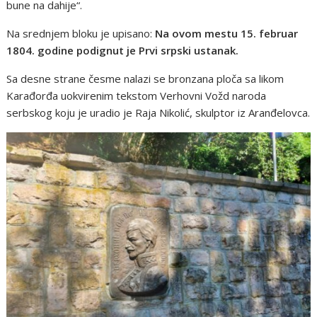
bune na dahije“.
Na srednjem bloku je upisano:
Na ovom mestu 15. februar
1804. godine podignut je Prvi srpski ustanak.
Sa desne strane česme nalazi se bronzana ploča sa likom
Karađorđa uokvirenim tekstom Verhovni Vožd naroda
serbskog koju je uradio je Raja Nikolić, skulptor iz Aranđelovca.