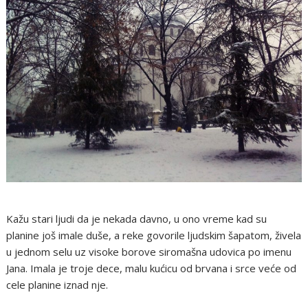
Kažu stari ljudi da je nekada davno, u ono vreme kad su
planine još imale duše, a reke govorile ljudskim šapatom, živela
u jednom selu uz visoke borove siromašna udovica po imenu
Jana. Imala je troje dece, malu kućicu od brvana i srce veće od
cele planine iznad nje.