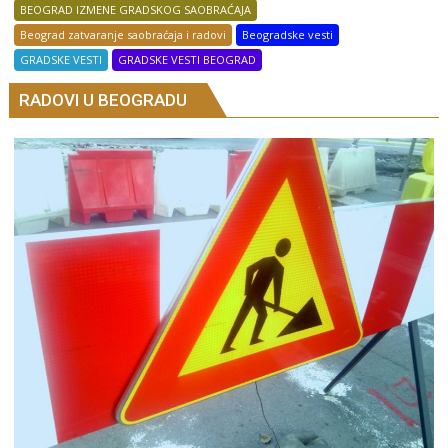
BEOGRAD IZMENE GRADSKOG SAOBRAĆAJA
Beograd zatvaranje saobraćaja i radovi
Beogradske vesti
GRADSKE VESTI
GRADSKE VESTI BEOGRAD
RADOVI U BEOGRADU