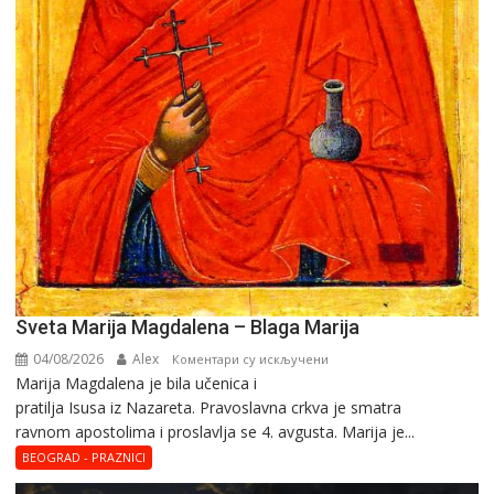
Sveta Marija Magdalena – Blaga Marija
04/08/2026
Alex
на
Коментари су искључени
Marija Magdalena je bila učenica i
Sveta
pratilja Isusa iz Nazareta. Pravoslavna crkva je smatra
Marija
ravnom apostolima i proslavlja se 4. avgusta. Marija je...
Magdalena
–
BEOGRAD - PRAZNICI
Blaga