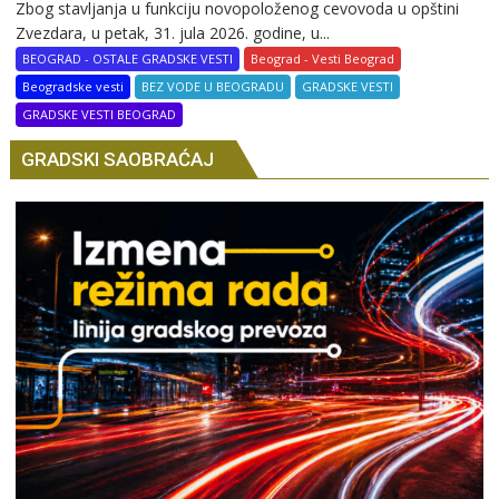
Zbog stavljanja u funkciju novopoloženog cevovoda u opštini
Zvezdara, u petak, 31. jula 2026. godine, u...
BEOGRAD - OSTALE GRADSKE VESTI
Beograd - Vesti Beograd
Beogradske vesti
BEZ VODE U BEOGRADU
GRADSKE VESTI
GRADSKE VESTI BEOGRAD
GRADSKI SAOBRAĆAJ