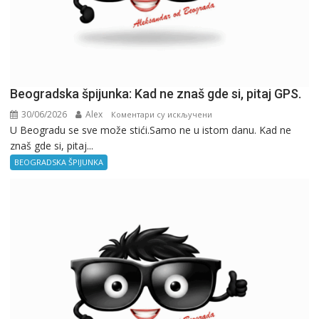
Beogradska špijunka: Kad ne znaš gde si, pitaj GPS.
30/06/2026
Alex
на
Коментари су искључени
U Beogradu se sve može stići.Samo ne u istom danu. Kad ne
Beogradska
znaš gde si, pitaj...
špijunka:
Kad
BEOGRADSKA ŠPIJUNKA
ne
znaš
gde
si,
pitaj
GPS.