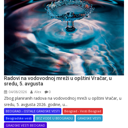
Radovi na vodovodnoj mreži u opštini Vračar, u
sredu, 5. avgusta
04/08/2026
Alex
0
Zbog planiranih radova na vodovodnoj mreži u opštini Vračar, u
sredu, 5. avgusta 2026. godine, u...
BEOGRAD - OSTALE GRADSKE VESTI
Beograd - Vesti Beograd
Beogradske vesti
BEZ VODE U BEOGRADU
GRADSKE VESTI
GRADSKE VESTI BEOGRAD