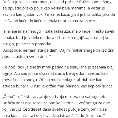
Došao je kasni novembar, dan kad počinje Božićni post. Sneg
se spustio preko polja kao velika bela marama, a vetar je
zavijao kao gladan vuk. Te zime, kažu, glad je bila toliko jaka da
je išla od kuće do kuće i sedala nepozvana za trpezu.
Jana nije imala mnogo – šaku kukuruza, malo repe i nešto suvih
jabuka. Kad je videla da deca drhte oko ognjišta, srce joj se
steglo, pa se tiho pomolila:
„Gospode, nemam šta da dam. Daj mi makar snage da izdržim
post i zaštitim svoju decu.“
Te noći, dok je snežni mrak padao na selu, Jana je zaspala kraj
ognja. A u snu joj se ukaza starac u beloj odori, svetao kao
mesečina na snegu. Oči su mu bile blage, ali duboke kao
studen bunara. U ruci je držao mali plamen, kao kapičak sunca.
„Ženo“, reče starac, „čuje se tvoja molitva do samog neba.
Božićni post nije teret za one koji nemaju, već snaga za one
koji veruju. Četrdeset dana svetlost putuje zemljom i traži
srca koja su čista i strpljiva. Ako istraješ, čudo će te naći.”