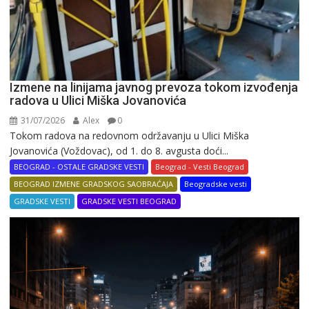
Izmene na linijama javnog prevoza tokom izvođenja
radova u Ulici Miška Jovanovića
31/07/2026
Alex
0
Tokom radova na redovnom održavanju u Ulici Miška
Jovanovića (Voždovac), od 1. do 8. avgusta doći...
BEOGRAD - OSTALE GRADSKE VESTI
Beograd - Vesti Beograd
BEOGRAD IZMENE GRADSKOG SAOBRAĆAJA
Beogradske vesti
GRADSKE VESTI
GRADSKE VESTI BEOGRAD