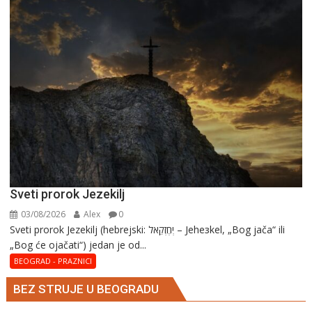
Marija
Sveti prorok Jezekilj
03/08/2026
Alex
0
Sveti prorok Jezekilj (hebrejski: יְחֶזְקֵאל – Jehезkel, „Bog jača“ ili
„Bog će ojačati“) jedan je od...
BEOGRAD - PRAZNICI
BEZ STRUJE U BEOGRADU