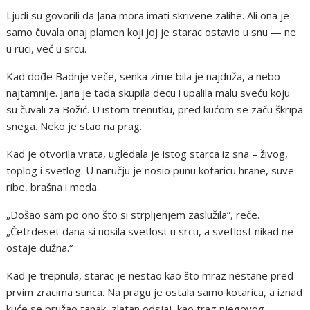
Ljudi su govorili da Jana mora imati skrivene zalihe. Ali ona je
samo čuvala onaj plamen koji joj je starac ostavio u snu — ne
u ruci, već u srcu.
Kad dođe Badnje veče, senka zime bila je najduža, a nebo
najtamnije. Jana je tada skupila decu i upalila malu sveću koju
su čuvali za Božić. U istom trenutku, pred kućom se začu škripa
snega. Neko je stao na prag.
Kad je otvorila vrata, ugledala je istog starca iz sna – živog,
toplog i svetlog. U naručju je nosio punu kotaricu hrane, suve
ribe, brašna i meda.
„Došao sam po ono što si strpljenjem zaslužila“, reče.
„Četrdeset dana si nosila svetlost u srcu, a svetlost nikad ne
ostaje dužna.“
Kad je trepnula, starac je nestao kao što mraz nestane pred
prvim zracima sunca. Na pragu je ostala samo kotarica, a iznad
kuće se pružao tanak, zlatan odsjaj, kao trag njegovog