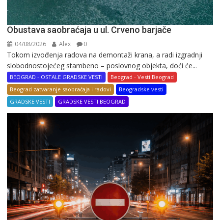
Obustava saobraćaja u ul. Crveno barjače
04/08/2026
Alex
0
Tokom izvođenja radova na demontaži krana, a radi izgradnji
slobodnostojećeg stambeno – poslovnog objekta, doći će...
BEOGRAD - OSTALE GRADSKE VESTI
Beograd - Vesti Beograd
Beograd zatvaranje saobraćaja i radovi
Beogradske vesti
GRADSKE VESTI
GRADSKE VESTI BEOGRAD