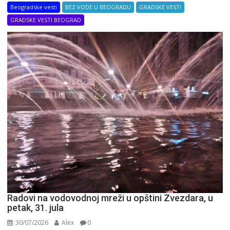
Beogradske vesti
BEZ VODE U BEOGRADU
GRADSKE VESTI
GRADSKE VESTI BEOGRAD
Radovi na vodovodnoj mreži u opštini Zvezdara, u
petak, 31. jula
30/07/2026
Alex
0