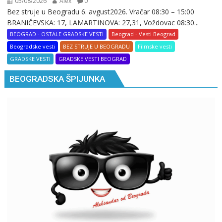
05/08/2026
Alex
0
Bez struje u Beogradu 6. avgust2026. Vračar 08:30 – 15:00
BRANIČEVSKA: 17, LAMARTINOVA: 27,31, Voždovac 08:30...
BEOGRAD - OSTALE GRADSKE VESTI
Beograd - Vesti Beograd
Beogradske vesti
BEZ STRUJE U BEOGRADU
Filmske vesti
GRADSKE VESTI
GRADSKE VESTI BEOGRAD
BEOGRADSKA ŠPIJUNKA