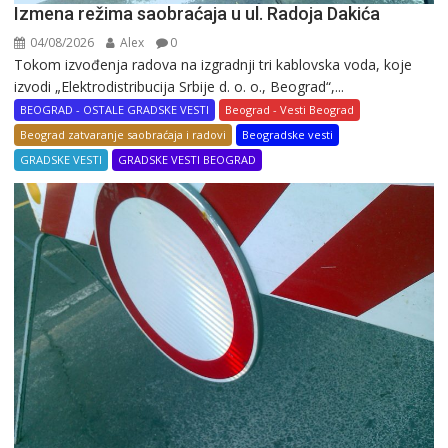
Izmena režima saobraćaja u ul. Radoja Dakića
04/08/2026
Alex
0
Tokom izvođenja radova na izgradnji tri kablovska voda, koje
izvodi „Elektrodistribucija Srbije d. o. o., Beograd“,...
BEOGRAD - OSTALE GRADSKE VESTI
Beograd - Vesti Beograd
Beograd zatvaranje saobraćaja i radovi
Beogradske vesti
GRADSKE VESTI
GRADSKE VESTI BEOGRAD