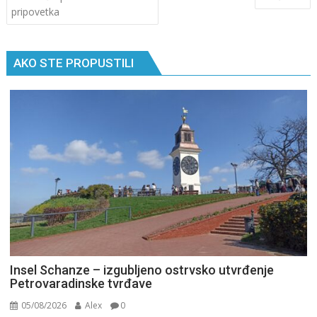
чланка
pripovetka
AKO STE PROPUSTILI
Insel Schanze – izgubljeno ostrvsko utvrđenje
Petrovaradinske tvrđave
05/08/2026
Alex
0