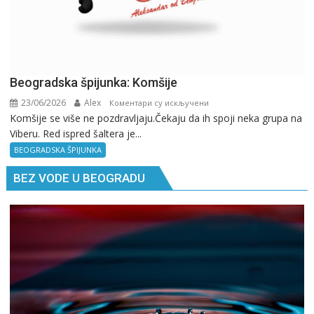
Beogradska špijunka: Komšije
23/06/2026
Alex
на
Коментари су искључени
Komšije se više ne pozdravljaju.Čekaju da ih spoji neka grupa na
Beogradska
Viberu. Red ispred šaltera je...
špijunka:
Komšije
BEOGRADSKA ŠPIJUNKA
BEZ VODE U BEOGRADU