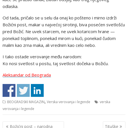
odlaska.
Od tada, pričalo se u selu da onaj ko pošteno i mirno izdrži
Božićni post, makar u najvećoj sirotinji, biva posećen svetlošću
pred Božić. Ne uvek starcem, ne uvek kotaricom hrane —
ponekad toplinom, ponekad mirom u kući, ponekad čudom
malim kao zrna maka, ali vrednim kao celo nebo.
I tako ostade verovanje među narodom:
Ko nosi svetlost u postu, taj svetlost dočeka u Božiću.
Aleksandar od Beograda
,
BEOGRADSKI MAGAZIN
Verska verovanja i legende
verska
verovanja i legende
Кретање
Božićni post – narodna
Tituške