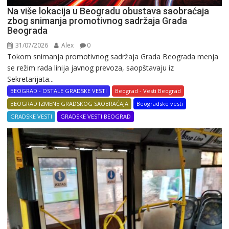
Na više lokacija u Beogradu obustava saobraćaja
zbog snimanja promotivnog sadržaja Grada
Beograda
31/07/2026
Alex
0
Tokom snimanja promotivnog sadržaja Grada Beograda menja
se režim rada linija javnog prevoza, saopštavaju iz
Sekretarijata...
BEOGRAD - OSTALE GRADSKE VESTI
Beograd - Vesti Beograd
BEOGRAD IZMENE GRADSKOG SAOBRAĆAJA
Beogradske vesti
GRADSKE VESTI
GRADSKE VESTI BEOGRAD