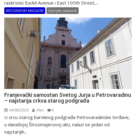
raskrsnici Euclid Avenue i East 105th Street,...
BEOGRADSKI MAGAZIN
Istorijski zabavnik
Franjevački samostan Svetog Jurja u Petrovaradinu
– najstarija crkva starog podgrađa
04/08/2026
Alex
0
U srcu starog baroknog podgrađa Petrovaradinske tvrđave,
u današnjoj Štrosmajerovoj ulici, nalazi se jedan od
najstarijih...