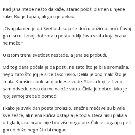
Kad Jana htede nešto da kaže, starac položi plamen u njene
ruke. Bio je topao, ali ga nije pekao.
„Ovaj plamen je od Svetlosti koja će doći u božićnoj noći. Čuvaj
ga u srcu, i znaj: dobrota u postu otključava vrata koja hrana
ne može.“
U istom trenu svetlost nestade, a Jana se probudi.
Od tog dana počela je da posti, ne zato što je bila siromašna,
nego zato što joj je srce tako reklo. Delila je ono malo što je
imala. Komšinici bolesnoj odnese vode. Starcu koji je živeo
sam odvede decu da mu nalože vatru. Činila je dobro, iako je
njoj samoj trebalo pomoći.
I kako je svaki dan posta prolazio, snežne mećave su bivale
sve žešće, ali njena kućica ostajala je topla. Deca nisu plakala
od gladi, iako hrane nije bilo više nego pre. Čak je i oganj u peći
goreo duže nego što bi mogao.