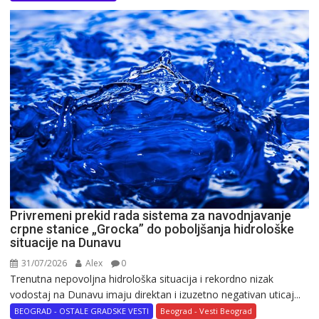
Privremeni prekid rada sistema za navodnjavanje
crpne stanice „Grocka” do poboljšanja hidrološke
situacije na Dunavu
31/07/2026
Alex
0
Trenutna nepovoljna hidrološka situacija i rekordno nizak
vodostaj na Dunavu imaju direktan i izuzetno negativan uticaj...
BEOGRAD - OSTALE GRADSKE VESTI
Beograd - Vesti Beograd