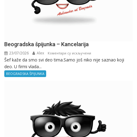
Beogradska špijunka – Kancelarija
23/07/2026
Alex
на
Коментари су искључени
Šef kaže da smo svi deo tima.Samo još niko nije saznao koji
Beogradska
deo. U firmi vlada...
špijunka
–
BEOGRADSKA ŠPIJUNKA
Kancelarija