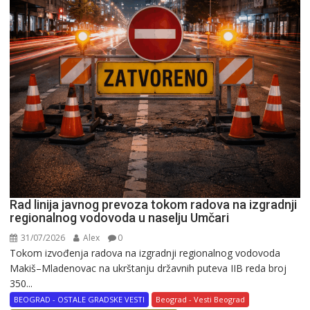
Rad linija javnog prevoza tokom radova na izgradnji
regionalnog vodovoda u naselju Umčari
31/07/2026
Alex
0
Tokom izvođenja radova na izgradnji regionalnog vodovoda
Makiš–Mladenovac na ukrštanju državnih puteva IIB reda broj
350...
BEOGRAD - OSTALE GRADSKE VESTI
Beograd - Vesti Beograd