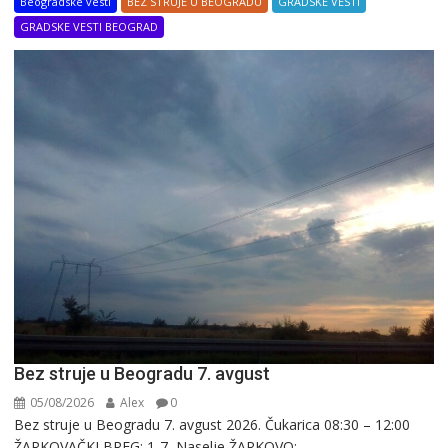
Beogradske vesti
BEZ STRUJE U BEOGRADU
GRADSKE VESTI
GRADSKE VESTI BEOGRAD
Bez struje u Beogradu 7. avgust
05/08/2026
Alex
0
Bez struje u Beogradu 7. avgust 2026. Čukarica 08:30 – 12:00
ŽARKOVAČKI BREG: 1-7, Naselje ŽARKOVO:...