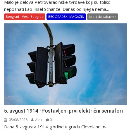
Malo je delova Petrovaradinske tvrđave koji su toliko
nepoznati kao Insel Schanze. Danas od njega nema...
Beograd - Vesti Beograd
BEOGRADSKI MAGAZIN
Istorijski zabavnik
5. avgust 1914 -Postavljeni prvi električni semafori
05/08/2026
Alex
0
Dana 5. avgusta 1914. godine u gradu Cleveland, na