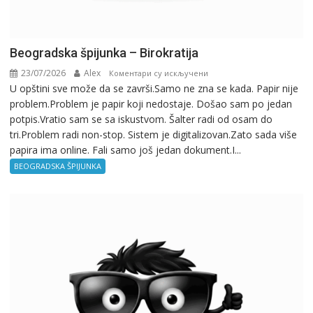
Beogradska špijunka – Birokratija
23/07/2026
Alex
на
Коментари су искључени
U opštini sve može da se završi.Samo ne zna se kada. Papir nije
Beogradska
problem.Problem je papir koji nedostaje. Došao sam po jedan
špijunka
potpis.Vratio sam se sa iskustvom. Šalter radi od osam do
–
tri.Problem radi non-stop. Sistem je digitalizovan.Zato sada više
Birokratija
papira ima online. Fali samo još jedan dokument.I...
BEOGRADSKA ŠPIJUNKA