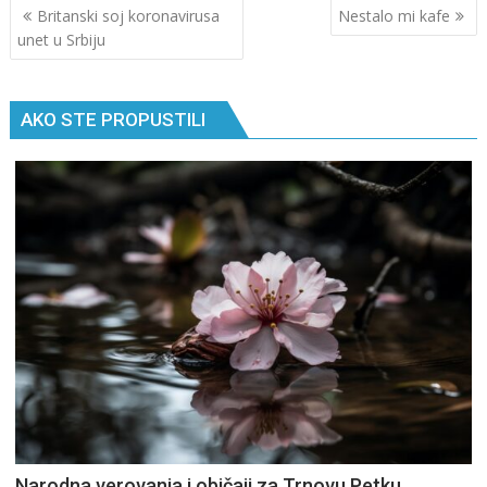
Кретање
Britanski soj koronavirusa
Nestalo mi kafe
чланка
unet u Srbiju
AKO STE PROPUSTILI
Narodna verovanja i običaji za Trnovu Petku