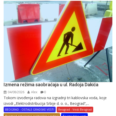
Izmena režima saobraćaja u ul. Radoja Dakića
04/08/2026
Alex
0
Tokom izvođenja radova na izgradnji tri kablovska voda, koje
izvodi „Elektrodistribucija Srbije d. o. o., Beograd“,...
BEOGRAD - OSTALE GRADSKE VESTI
Beograd - Vesti Beograd
Beograd zatvaranje saobraćaja i radovi
Beogradske vesti