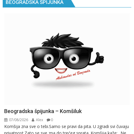
BEOGRADSKA ŠPIJUNKA
Beogradska špijunka – Komšiluk
07/08/2026
Alex
0
Komšija zna sve o tebi.Samo se pravi da pita. U zgradi svi čuvaju
privatnost.Zato se sve zna do trećeg sprata. Komšija kaže: „Ne