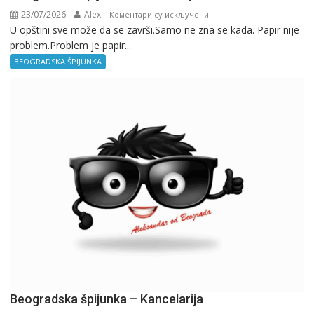
23/07/2026
Alex
на
Коментари су искључени
U opštini sve može da se završi.Samo ne zna se kada. Papir nije
Beogradska
problem.Problem je papir...
špijunka
–
BEOGRADSKA ŠPIJUNKA
Birokratija
Beogradska špijunka – Kancelarija