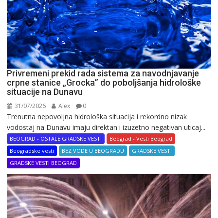
Privremeni prekid rada sistema za navodnjavanje
crpne stanice „Grocka” do poboljšanja hidrološke
situacije na Dunavu
31/07/2026
Alex
0
Trenutna nepovoljna hidrološka situacija i rekordno nizak
vodostaj na Dunavu imaju direktan i izuzetno negativan uticaj...
BEOGRAD - OSTALE GRADSKE VESTI
Beograd - Vesti Beograd
Beogradske vesti
BEZ VODE U BEOGRADU
GRADSKE VESTI
GRADSKE VESTI BEOGRAD