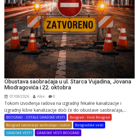
Obustava saobraćaja u ul. Starca Vujadina, Jovana
Miodragovića i 22. oktobra
07/08/2026
Alex
0
Tokom izvođenja radova na izgradnji fekalne kanalizacije i
izgradnji kišne kanalizacije doći će do obustave saobraćaja,...
BEOGRAD - OSTALE GRADSKE VESTI
Beograd - Vesti Beograd
Beograd zatvaranje saobraćaja i radovi
Beogradske vesti
GRADSKE VESTI
GRADSKE VESTI BEOGRAD