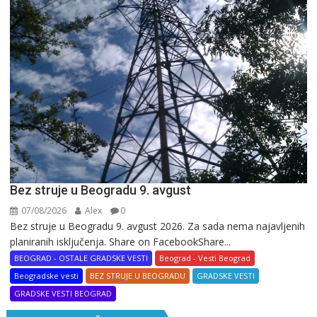
Bez struje u Beogradu 9. avgust
07/08/2026
Alex
0
Bez struje u Beogradu 9. avgust 2026. Za sada nema najavljenih
planiranih isključenja. Share on FacebookShare...
BEOGRAD - OSTALE GRADSKE VESTI
Beograd - Vesti Beograd
Beogradske vesti
BEZ STRUJE U BEOGRADU
GRADSKE VESTI
GRADSKE VESTI BEOGRAD