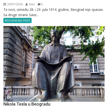
29/07/2026
Alex
0
Te noći, između 28. i 29. jula 1914. godine, Beograd nije spavao.
Sa druge strane Save...
BEOGRADSKE PRIČE
Nikola Tesla u Beogradu