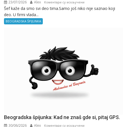
23/07/2026
Alex
на
Коментари су искључени
Šef kaže da smo svi deo tima.Samo još niko nije saznao koji
Beogradska
deo. U firmi vlada...
špijunka
–
BEOGRADSKA ŠPIJUNKA
Kancelarija
Beogradska špijunka: Kad ne znaš gde si, pitaj GPS.
30/06/2026
Alex
на
Коментари су искључени