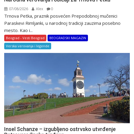
07/08/2026
Alex
0
Trnova Petka, praznik posvećen Prepodobnoj mučenici
Paraskevi Rimljanki, u narodnoj tradiciji zauzima posebno
mesto. Kao i...
Beograd - Vesti Beograd
BEOGRADSKI MAGAZIN
Verska verovanja i legende
Insel Schanze – izgubljeno ostrvsko utvrđenje