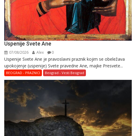
Uspenije Svete Ane
07/08/2026
Alex
0
Uspenije Svete Ane je pravoslavni praznik kojim se obeležava
upokojenje (uspenije) Svete pravedne Ane, majke Presvete...
BEOGRAD - PRAZNICI
Beograd - Vesti Beograd