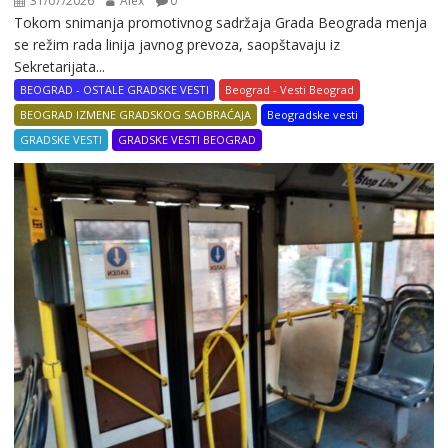
31/07/2026
Alex
0
Tokom snimanja promotivnog sadržaja Grada Beograda menja
se režim rada linija javnog prevoza, saopštavaju iz
Sekretarijata...
BEOGRAD - OSTALE GRADSKE VESTI
Beograd - Vesti Beograd
BEOGRAD IZMENE GRADSKOG SAOBRAĆAJA
Beogradske vesti
GRADSKE VESTI
GRADSKE VESTI BEOGRAD