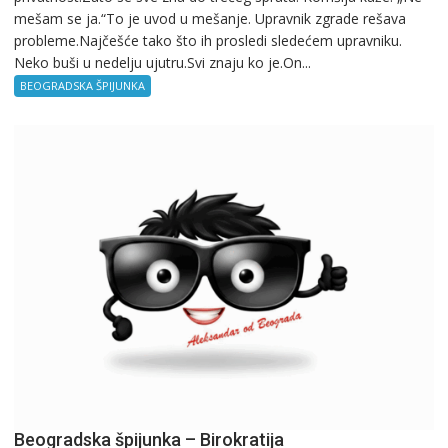
mešam se ja.“To je uvod u mešanje. Upravnik zgrade rešava
probleme.Najčešće tako što ih prosledi sledećem upravniku.
Neko buši u nedelju ujutru.Svi znaju ko je.On...
BEOGRADSKA ŠPIJUNKA
Beogradska špijunka – Birokratija