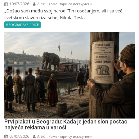
10/07/2026
Alex
на
Коментари су искључени
„Došao sam među svoj narod.“Tim osećanjem, ali i sa već
Nikola
svetskom slavom iza sebe, Nikola Tesla...
Tesla
u
BEOGRADSKE PRIČE
Beogradu
Prvi plakat u Beogradu: Kada je jedan slon postao
najveća reklama u varoši
05/07/2026
Alex
на
Коментари су искључени