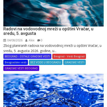
Radovi na vodovodnoj mreži u opštini Vračar, u
sredu, 5. avgusta
04/08/2026
Alex
0
Zbog planiranih radova na vodovodnoj mreži u opštini Vračar, u
sredu, 5. avgusta 2026. godine, u...
BEOGRAD - OSTALE GRADSKE VESTI
Beograd - Vesti Beograd
Beogradske vesti
BEZ VODE U BEOGRADU
GRADSKE VESTI
GRADSKE VESTI BEOGRAD