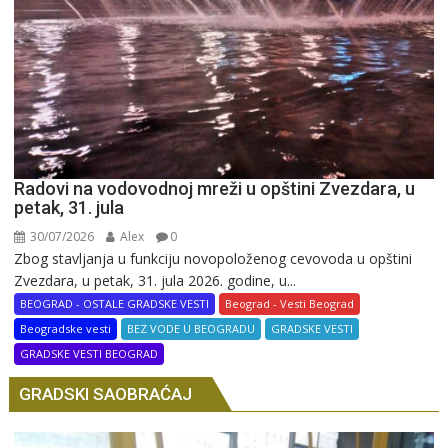
Radovi na vodovodnoj mreži u opštini Zvezdara, u
petak, 31. jula
30/07/2026
Alex
0
Zbog stavljanja u funkciju novopoloženog cevovoda u opštini
Zvezdara, u petak, 31. jula 2026. godine, u...
BEOGRAD - OSTALE GRADSKE VESTI
Beograd - Vesti Beograd
Beogradske vesti
BEZ VODE U BEOGRADU
GRADSKE VESTI
GRADSKE VESTI BEOGRAD
GRADSKI SAOBRAĆAJ