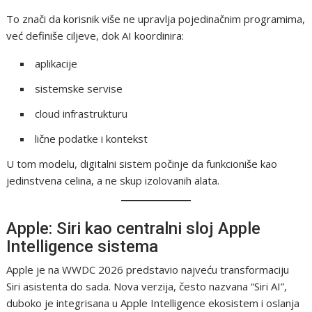
To znači da korisnik više ne upravlja pojedinačnim programima,
već definiše ciljeve, dok AI koordinira:
aplikacije
sistemske servise
cloud infrastrukturu
lične podatke i kontekst
U tom modelu, digitalni sistem počinje da funkcioniše kao
jedinstvena celina, a ne skup izolovanih alata.
Apple: Siri kao centralni sloj Apple
Intelligence sistema
Apple je na WWDC 2026 predstavio najveću transformaciju
Siri asistenta do sada. Nova verzija, često nazvana “Siri AI”,
duboko je integrisana u Apple Intelligence ekosistem i oslanja