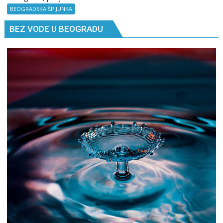
Kad
BEOGRADSKA ŠPIJUNKA
ne
BEZ VODE U BEOGRADU
znaš
gde
si,
pitaj
GPS.