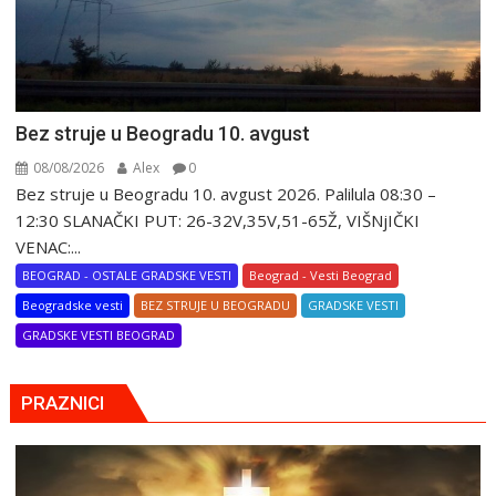
Bez struje u Beogradu 10. avgust
08/08/2026
Alex
0
Bez struje u Beogradu 10. avgust 2026. Palilula 08:30 –
12:30 SLANAČKI PUT: 26-32V,35V,51-65Ž, VIŠNjIČKI
VENAC:...
BEOGRAD - OSTALE GRADSKE VESTI
Beograd - Vesti Beograd
Beogradske vesti
BEZ STRUJE U BEOGRADU
GRADSKE VESTI
GRADSKE VESTI BEOGRAD
PRAZNICI