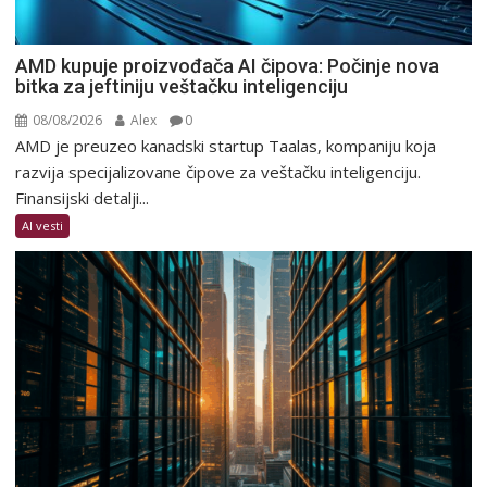
AMD kupuje proizvođača AI čipova: Počinje nova
bitka za jeftiniju veštačku inteligenciju
08/08/2026
Alex
0
AMD je preuzeo kanadski startup Taalas, kompaniju koja
razvija specijalizovane čipove za veštačku inteligenciju.
Finansijski detalji...
AI vesti