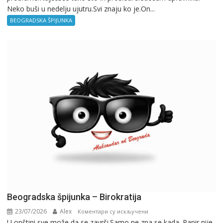
Neko buši u nedelju ujutru.Svi znaju ko je.On...
BEOGRADSKA ŠPIJUNKA
Beogradska špijunka – Birokratija
23/07/2026
Alex
на
Коментари су искључени
U opštini sve može da se završi.Samo ne zna se kada. Papir nije
Beogradska