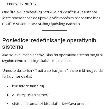
realnom vremenu
Ono što ovu arhitekturu razlikuje od klasičnih AI asistenta
jeste sposobnost da upravlja višekoračnim procesima kroz
različite sisteme bez stalnog ljudskog nadzora.
Posledice: redefinisanje operativnih
sistema
Ako se ovaj trend nastavi, klasični operativni sistemi mogli bi
izgubiti centralnu ulogu kakvu imaju danas.
Umesto da korisnik “radi u aplikacijama”, sistem bi mogao da
funkcioniše ovako:
korisnik definiše cilj
AI interpretira nameru
sistem automatski bira alate i izvršava proces