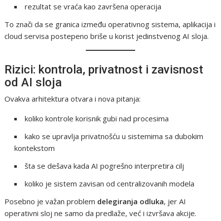
rezultat se vraća kao završena operacija
To znači da se granica između operativnog sistema, aplikacija i
cloud servisa postepeno briše u korist jedinstvenog AI sloja.
Rizici: kontrola, privatnost i zavisnost
od AI sloja
Ovakva arhitektura otvara i nova pitanja:
koliko kontrole korisnik gubi nad procesima
kako se upravlja privatnošću u sistemima sa dubokim
kontekstom
šta se dešava kada AI pogrešno interpretira cilj
koliko je sistem zavisan od centralizovanih modela
Posebno je važan problem
delegiranja odluka
, jer AI
operativni sloj ne samo da predlaže, već i izvršava akcije.