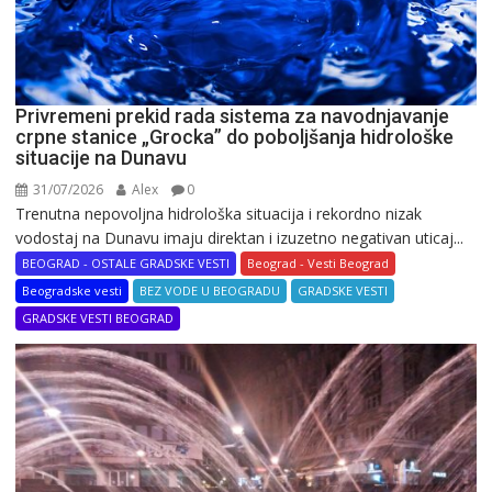
Privremeni prekid rada sistema za navodnjavanje
crpne stanice „Grocka” do poboljšanja hidrološke
situacije na Dunavu
31/07/2026
Alex
0
Trenutna nepovoljna hidrološka situacija i rekordno nizak
vodostaj na Dunavu imaju direktan i izuzetno negativan uticaj...
BEOGRAD - OSTALE GRADSKE VESTI
Beograd - Vesti Beograd
Beogradske vesti
BEZ VODE U BEOGRADU
GRADSKE VESTI
GRADSKE VESTI BEOGRAD