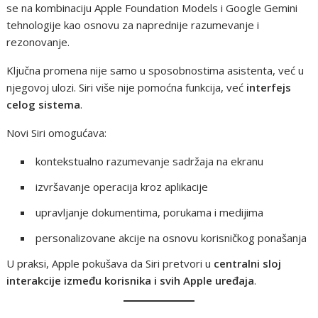
se na kombinaciju Apple Foundation Models i Google Gemini
tehnologije kao osnovu za naprednije razumevanje i
rezonovanje.
Ključna promena nije samo u sposobnostima asistenta, već u
njegovoj ulozi. Siri više nije pomoćna funkcija, već
interfejs
celog sistema
.
Novi Siri omogućava:
kontekstualno razumevanje sadržaja na ekranu
izvršavanje operacija kroz aplikacije
upravljanje dokumentima, porukama i medijima
personalizovane akcije na osnovu korisničkog ponašanja
U praksi, Apple pokušava da Siri pretvori u
centralni sloj
interakcije između korisnika i svih Apple uređaja
.