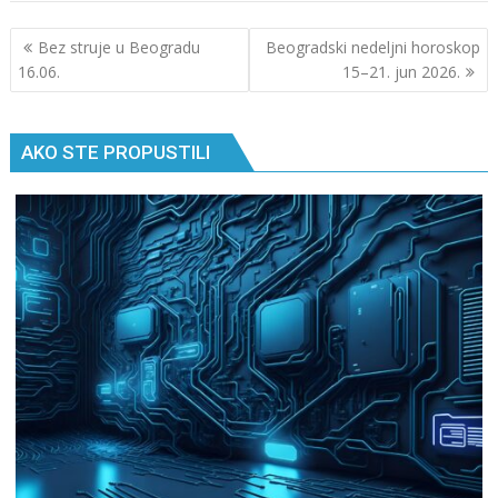
Кретање
Bez struje u Beogradu
Beogradski nedeljni horoskop
чланка
16.06.
15–21. jun 2026.
AKO STE PROPUSTILI