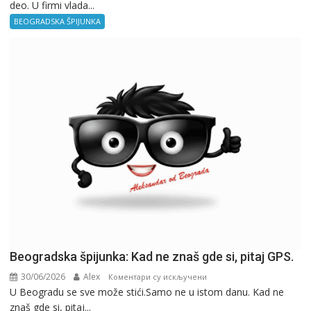
deo. U firmi vlada...
špijunka
–
BEOGRADSKA ŠPIJUNKA
Kancelarija
Beogradska špijunka: Kad ne znaš gde si, pitaj GPS.
30/06/2026
Alex
на
Коментари су искључени
U Beogradu se sve može stići.Samo ne u istom danu. Kad ne
Beogradska
znaš gde si, pitaj...
špijunka: