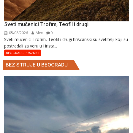
Sveti mučenici Trofim, Teofil i drugi
05/08/2026
Alex
0
Sveti mučenici Trofim, Teofil i drugi hrišćanski su svetitelji koji su
postradali za veru u Hrista...
BEOGRAD - PRAZNICI
BEZ STRUJE U BEOGRADU