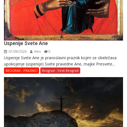
Uspenije Svete Ane
07/08/2026
Alex
0
Uspenije Svete Ane je pravoslavni praznik kojim se obeležava
upokojenje (uspenije) Svete pravedne Ane, majke Presvete...
BEOGRAD - PRAZNICI
Beograd - Vesti Beograd