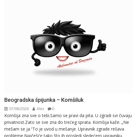
Beogradska špijunka – Komšiluk
07/08/2026
Alex
0
Komšija zna sve o tebi.Samo se pravi da pita. U zgradi svi čuvaju
privatnost.Zato se sve zna do trećeg sprata. Komšija kaže: „Ne
mešam se ja.“To je uvod u mešanje. Upravnik zgrade rešava
probleme.Najčešće tako što ih prosledi sledećem upravniku.