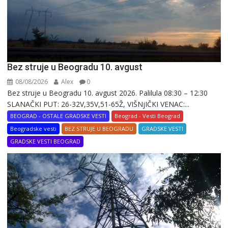
Bez struje u Beogradu 10. avgust
08/08/2026
Alex
0
Bez struje u Beogradu 10. avgust 2026. Palilula 08:30 – 12:30
SLANAČKI PUT: 26-32V,35V,51-65Ž, VIŠNjIČKI VENAC:...
BEOGRAD - OSTALE GRADSKE VESTI
Beograd - Vesti Beograd
Beogradske vesti
BEZ STRUJE U BEOGRADU
GRADSKE VESTI
GRADSKE VESTI BEOGRAD