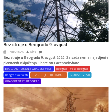
Bez struje u Beogradu 9. avgust
07/08/2026
Alex
0
Bez struje u Beogradu 9. avgust 2026. Za sada nema najavljenih
planiranih isključenja. Share on FacebookShare...
BEOGRAD - OSTALE GRADSKE VESTI
Beograd - Vesti Beograd
Beogradske vesti
BEZ STRUJE U BEOGRADU
GRADSKE VESTI
GRADSKE VESTI BEOGRAD