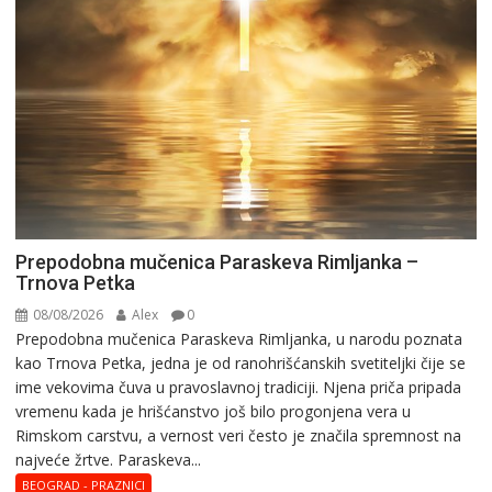
Prepodobna mučenica Paraskeva Rimljanka –
Trnova Petka
08/08/2026
Alex
0
Prepodobna mučenica Paraskeva Rimljanka, u narodu poznata
kao Trnova Petka, jedna je od ranohrišćanskih svetiteljki čije se
ime vekovima čuva u pravoslavnoj tradiciji. Njena priča pripada
vremenu kada je hrišćanstvo još bilo progonjena vera u
Rimskom carstvu, a vernost veri često je značila spremnost na
najveće žrtve. Paraskeva...
BEOGRAD - PRAZNICI