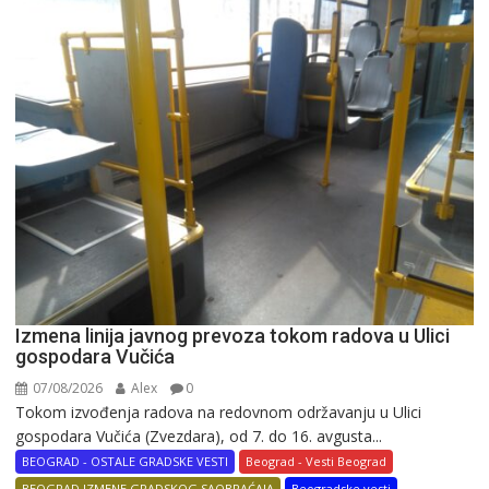
Izmena linija javnog prevoza tokom radova u Ulici
gospodara Vučića
07/08/2026
Alex
0
Tokom izvođenja radova na redovnom održavanju u Ulici
gospodara Vučića (Zvezdara), od 7. do 16. avgusta...
BEOGRAD - OSTALE GRADSKE VESTI
Beograd - Vesti Beograd
BEOGRAD IZMENE GRADSKOG SAOBRAĆAJA
Beogradske vesti