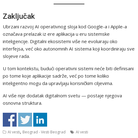
Zaključak
Ubrzani razvoj AI operativnog sloja kod Google-a i Apple-a
označava prelazak iz ere aplikacija u eru sistemske
inteligencije. Digitalni ekosistemi više ne evoluiraju oko
interfejsa, već oko autonomnih AI sistema koji koordiniraju sve
slojeve rada.
U tom kontekstu, budući operativni sistemi neće biti definisani
po tome koje aplikacije sadrže, već po tome koliko
inteligentno mogu da upravljaju korisničkim ciljevima.
AI više nije dodatak digitalnom svetu — postaje njegova
osnovna struktura.
,
AI vesti
Beograd - Vesti Beograd
AI vesti