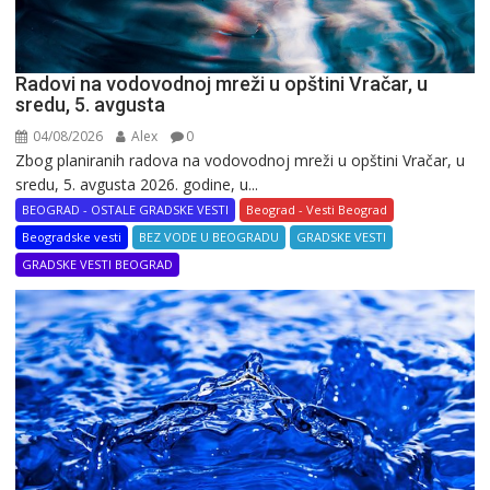
Radovi na vodovodnoj mreži u opštini Vračar, u
sredu, 5. avgusta
04/08/2026
Alex
0
Zbog planiranih radova na vodovodnoj mreži u opštini Vračar, u
sredu, 5. avgusta 2026. godine, u...
BEOGRAD - OSTALE GRADSKE VESTI
Beograd - Vesti Beograd
Beogradske vesti
BEZ VODE U BEOGRADU
GRADSKE VESTI
GRADSKE VESTI BEOGRAD