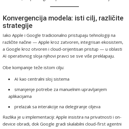
Konvergencija modela: isti cilj, različite
strategije
Iako Apple i Google tradicionalno pristupaju tehnologiji na
različite načine — Apple kroz zatvoren, integrisan ekosistem,
a Google kroz otvoren i cloud-orijentisan pristup — u oblasti
AI operativnog sloja njihovi pravci se sve više preklapaju.
Obe kompanije teže istom cilju:
AI kao centralni sloj sistema
smanjenje potrebe za manuelnim upravljanjem
aplikacijama
prelazak sa interakcije na delegiranje ciljeva
Razlika je u implementaciji: Apple insistira na privatnosti i on-
device obradi, dok Google gradi skalabilni cloud-first agentni