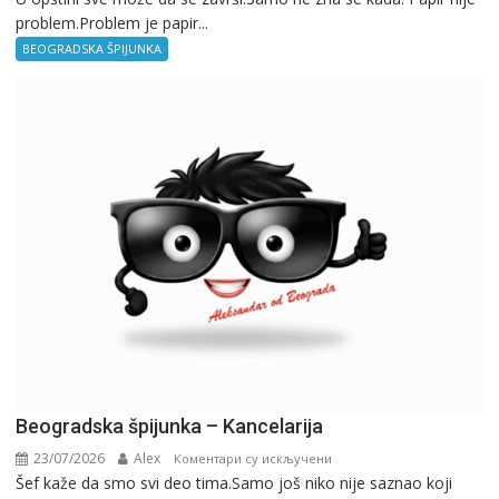
problem.Problem je papir...
špijunka
–
BEOGRADSKA ŠPIJUNKA
Birokratija
Beogradska špijunka – Kancelarija
23/07/2026
Alex
на
Коментари су искључени
Šef kaže da smo svi deo tima.Samo još niko nije saznao koji
Beogradska