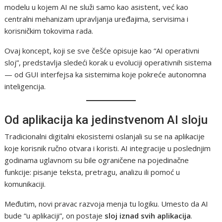
modelu u kojem AI ne služi samo kao asistent, već kao
centralni mehanizam upravljanja uređajima, servisima i
korisničkim tokovima rada.
Ovaj koncept, koji se sve češće opisuje kao “AI operativni
sloj”, predstavlja sledeći korak u evoluciji operativnih sistema
— od GUI interfejsa ka sistemima koje pokreće autonomna
inteligencija.
Od aplikacija ka jedinstvenom AI sloju
Tradicionalni digitalni ekosistemi oslanjali su se na aplikacije
koje korisnik ručno otvara i koristi. AI integracije u poslednjim
godinama uglavnom su bile ograničene na pojedinačne
funkcije: pisanje teksta, pretragu, analizu ili pomoć u
komunikaciji.
Međutim, novi pravac razvoja menja tu logiku. Umesto da AI
bude “u aplikaciji”, on postaje
sloj iznad svih aplikacija
.