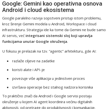
Google: Gemini kao operativna osnova
Android i cloud ekosistema
Google paralelno razvija sopstveni pristup istom problemu,
kroz širenje Gemini modela u Android, Workspace i cloud
infrastrukturu. Strategija ide ka tome da Gemini ne bude samo
AI servis, već
integrisani sistemski sloj koji upravlja
funkcijama unutar Google okruženja
.
U fokusu je prelazak na tzv. “agentic” arhitekturu, gde AI:
razlaže ciljeve na zadatke
koristi alate i API-je
povezuje više aplikacija u jedinstven proces
izvršava operacije bez stalnog nadzora korisnika
To praktično znači da Android i Google servisi postaju
okruženje u kojem AI agent koordinira većinu digitalnih
aktivnosti, od pretrage do produktivnosti i komunikacije.