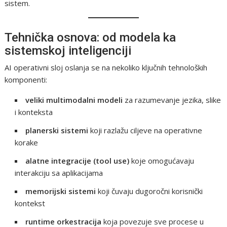
sistem.
Tehnička osnova: od modela ka
sistemskoj inteligenciji
AI operativni sloj oslanja se na nekoliko ključnih tehnoloških
komponenti:
veliki multimodalni modeli
za razumevanje jezika, slike
i konteksta
planerski sistemi
koji razlažu ciljeve na operativne
korake
alatne integracije (tool use)
koje omogućavaju
interakciju sa aplikacijama
memorijski sistemi
koji čuvaju dugoročni korisnički
kontekst
runtime orkestracija
koja povezuje sve procese u