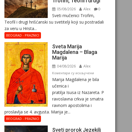
Trofim, Teofil i drugi
05/08/2026
Alex
0
Sveti mučenici Trofim,
Teofil i drugi hrišćanski su svetitelji koji su postradali
za veru u Hrista...
BEOGRAD - PRAZNICI
Sveta Marija
Magdalena – Blaga
Marija
04/08/2026
Alex
на
Коментари су искључени
Marija Magdalena je bila
Sveta
učenica i
Marija
pratilja Isusa iz Nazareta. P
Magdalena
ravoslavna crkva je smatra
–
ravnom apostolima i
Blaga
proslavlja se 4. avgusta. Marija je...
Marija
BEOGRAD - PRAZNICI
Sveti prorok Jezekilj