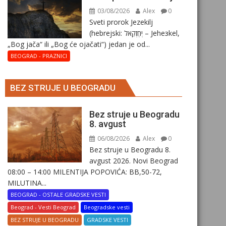
03/08/2026
Alex
0
Sveti prorok Jezekilj
(hebrejski: יְחֶזְקֵאל – Jehезkel,
„Bog jača“ ili „Bog će ojačati“) jedan je od...
BEOGRAD - PRAZNICI
BEZ STRUJE U BEOGRADU
Bez struje u Beogradu
8. avgust
06/08/2026
Alex
0
Bez struje u Beogradu 8.
avgust 2026. Novi Beograd
08:00 – 14:00 MILENTIJA POPOVIĆA: BB,50-72,
MILUTINA...
BEOGRAD - OSTALE GRADSKE VESTI
Beograd - Vesti Beograd
Beogradske vesti
BEZ STRUJE U BEOGRADU
GRADSKE VESTI