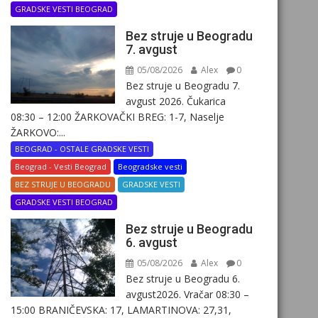
GRADSKE VESTI BEOGRAD
Bez struje u Beogradu
7. avgust
05/08/2026
Alex
0
Bez struje u Beogradu 7.
avgust 2026. Čukarica
08:30 – 12:00 ŽARKOVAČKI BREG: 1-7, Naselje
ŽARKOVO:...
BEOGRAD - OSTALE GRADSKE VESTI
Beograd - Vesti Beograd
Beogradske vesti
BEZ STRUJE U BEOGRADU
GRADSKE VESTI
GRADSKE VESTI BEOGRAD
Bez struje u Beogradu
6. avgust
05/08/2026
Alex
0
Bez struje u Beogradu 6.
avgust2026. Vračar 08:30 –
15:00 BRANIČEVSKA: 17, LAMARTINOVA: 27,31,