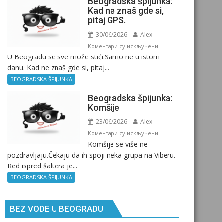
Beogradska špijunka:
Kad ne znaš gde si,
pitaj GPS.
30/06/2026
Alex
на
Коментари су искључени
U Beogradu se sve može stići.Samo ne u istom
Beogradska
danu. Kad ne znaš gde si, pitaj...
špijunka:
Kad
BEOGRADSKA ŠPIJUNKA
ne
Beogradska špijunka:
znaš
Komšije
gde
23/06/2026
Alex
si,
pitaj
на
Коментари су искључени
Komšije se više ne
GPS.
Beogradska
pozdravljaju.Čekaju da ih spoji neka grupa na Viberu.
špijunka:
Red ispred šaltera je...
Komšije
BEOGRADSKA ŠPIJUNKA
BEZ VODE U BEOGRADU