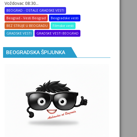
Voždovac 08:30...
BEOGRAD - OSTALE GRADSKE VESTI
Beograd - Vesti Beograd
Beogradske vesti
BEZ STRUJE U BEOGRADU
Filmske vesti
GRADSKE VESTI
GRADSKE VESTI BEOGRAD
BEOGRADSKA ŠPIJUNKA