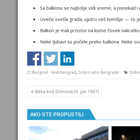
Sa balkona se najbolje vidi vreme, a ponekad i
Uveče svetla grada, ujutru veš komšije — to je
Balkon je mali prostor na kome čovek nakratko 
Neke ljubavi su počele preko balkona. Neke s
,
Beograd - Vesti Beograd
Dobro jutro Beograde!
Dobro
Кретање
Bitka kod Drenova (9. jun 1907)
чланка
AKO STE PROPUSTILI