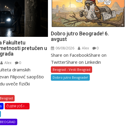
Dobro jutro Beograde! 6.
avgust
a Fakultetu
metnosti pretučen u
06/08/2026
Alex
0
ograda
Share on FacebookShare on
TwitterShare on Linkedin
Alex
0
ulteta dramskih
Beograd - Vesti Beograd
van Filipović saopštio
Dobro jutro Beograde!
du uveče fizički
 Beograd
ti
ČUJEM JOŠ I ...
I BEOGRAD