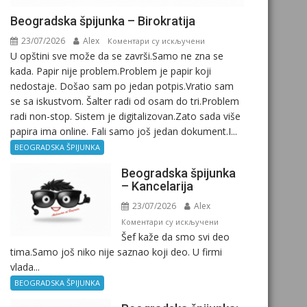
Beogradska špijunka – Birokratija
23/07/2026
Alex
на
Коментари су искључени
U opštini sve može da se završi.Samo ne zna se
Beogradska
kada. Papir nije problem.Problem je papir koji
špijunka
nedostaje. Došao sam po jedan potpis.Vratio sam
–
se sa iskustvom. Šalter radi od osam do tri.Problem
Birokratija
radi non-stop. Sistem je digitalizovan.Zato sada više
papira ima online. Fali samo još jedan dokument.I...
BEOGRADSKA ŠPIJUNKA
Beogradska špijunka
– Kancelarija
23/07/2026
Alex
на
Коментари су искључени
Šef kaže da smo svi deo
Beogradska
tima.Samo još niko nije saznao koji deo. U firmi
špijunka
vlada...
–
Kancelarija
BEOGRADSKA ŠPIJUNKA