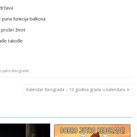
 država
 puna funkcija balkona
proširi život
vađe takođe
 jutro Beograde
Kalendar Beograda – 10 godina grada u kalendaru