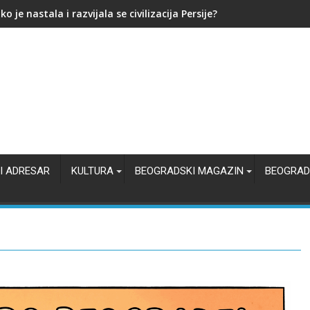
ređen pritvor osumnjičenima za ubistvo na Karaburmi
I ADRESAR
KULTURA
BEOGRADSKI MAGAZIN
BEOGRAD