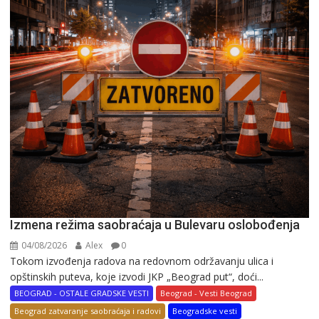
Izmena režima saobraćaja u Bulevaru oslobođenja
04/08/2026
Alex
0
Tokom izvođenja radova na redovnom održavanju ulica i
opštinskih puteva, koje izvodi JKP „Beograd put“, doći...
BEOGRAD - OSTALE GRADSKE VESTI
Beograd - Vesti Beograd
Beograd zatvaranje saobraćaja i radovi
Beogradske vesti