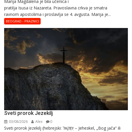
Marija Magdalena je bila učenica i
Sveta
pratilja Isusa iz Nazareta. Pravoslavna crkva je smatra
Marija
ravnom apostolima i proslavlja se 4. avgusta. Marija je...
Magdalena
–
BEOGRAD - PRAZNICI
Blaga
Marija
Sveti prorok Jezekilj
03/08/2026
Alex
0
Sveti prorok Jezekilj (hebrejski: יְחֶזְקֵאל – Jehезkel, „Bog jača“ ili