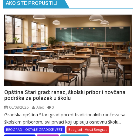
AKO STE PROPUSTILI
Opština Stari grad: ranac, školski pribor i novčana
podrška za polazak u školu
06/08/2026
Alex
0
Gradska opština Stari grad pored tradicionalnih rančeva sa
školskim priborom, svi prvaci koji upisuju osnovnu školu...
BEOGRAD - OSTALE GRADSKE VESTI
Beograd - Vesti Beograd