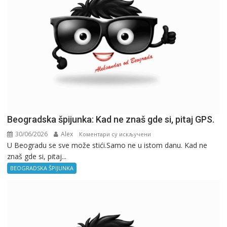
Beogradska špijunka: Kad ne znaš gde si, pitaj GPS.
30/06/2026
Alex
на
Коментари су искључени
U Beogradu se sve može stići.Samo ne u istom danu. Kad ne
Beogradska
znaš gde si, pitaj...
špijunka:
Kad
BEOGRADSKA ŠPIJUNKA
ne
znaš
gde
si,
pitaj