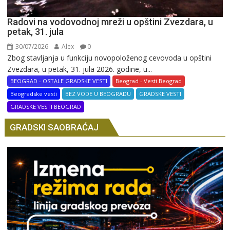
Radovi na vodovodnoj mreži u opštini Zvezdara, u
petak, 31. jula
30/07/2026
Alex
0
Zbog stavljanja u funkciju novopoloženog cevovoda u opštini
Zvezdara, u petak, 31. jula 2026. godine, u...
BEOGRAD - OSTALE GRADSKE VESTI
Beograd - Vesti Beograd
Beogradske vesti
BEZ VODE U BEOGRADU
GRADSKE VESTI
GRADSKE VESTI BEOGRAD
GRADSKI SAOBRAĆAJ