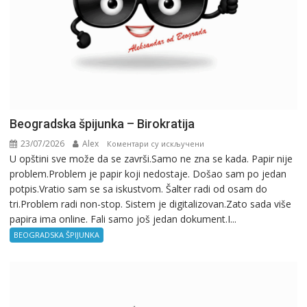
Beogradska špijunka – Birokratija
23/07/2026
Alex
на
Коментари су искључени
U opštini sve može da se završi.Samo ne zna se kada. Papir nije
Beogradska
problem.Problem je papir koji nedostaje. Došao sam po jedan
špijunka
potpis.Vratio sam se sa iskustvom. Šalter radi od osam do
–
tri.Problem radi non-stop. Sistem je digitalizovan.Zato sada više
Birokratija
papira ima online. Fali samo još jedan dokument.I...
BEOGRADSKA ŠPIJUNKA