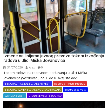
Izmene na linijama javnog prevoza tokom izvođenja
radova u Ulici Miška Jovanovića
31/07/2026
Alex
0
Tokom radova na redovnom održavanju u Ulici Miška
Jovanovića (Voždovac), od 1. do 8. avgusta doći...
BEOGRAD - OSTALE GRADSKE VESTI
Beograd - Vesti Beograd
BEOGRAD IZMENE GRADSKOG SAOBRAĆAJA
Beogradske vesti
GRADSKE VESTI
GRADSKE VESTI BEOGRAD