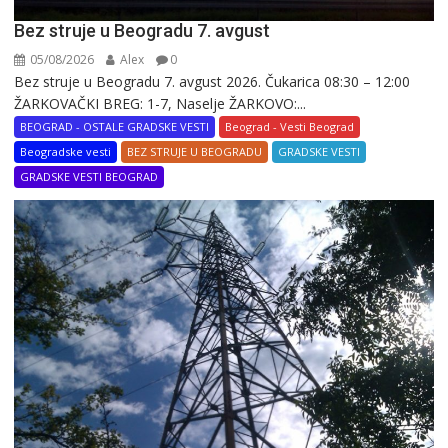
Bez struje u Beogradu 7. avgust
05/08/2026
Alex
0
Bez struje u Beogradu 7. avgust 2026. Čukarica 08:30 – 12:00
ŽARKOVAČKI BREG: 1-7, Naselje ŽARKOVO:...
BEOGRAD - OSTALE GRADSKE VESTI
Beograd - Vesti Beograd
Beogradske vesti
BEZ STRUJE U BEOGRADU
GRADSKE VESTI
GRADSKE VESTI BEOGRAD