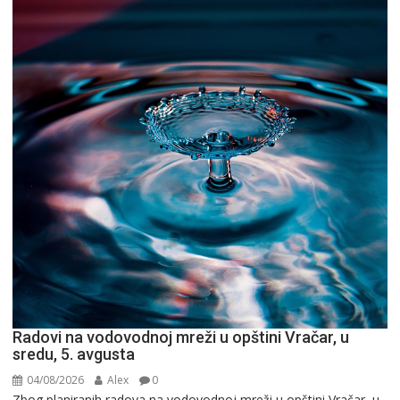
Radovi na vodovodnoj mreži u opštini Vračar, u
sredu, 5. avgusta
04/08/2026
Alex
0
Zbog planiranih radova na vodovodnoj mreži u opštini Vračar, u