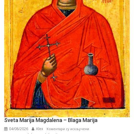
Sveta Marija Magdalena – Blaga Marija
04/08/2026
Alex
на
Коментари су искључени