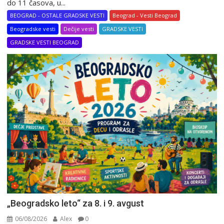
do 11 časova, u...
BEOGRAD - OSTALE GRADSKE VESTI
Beograd - Vesti Beograd
Beogradske vesti
Dečije vesti
GRADSKE VESTI
GRADSKE VESTI BEOGRAD
„Beogradsko leto“ za 8. i 9. avgust
06/08/2026
Alex
0