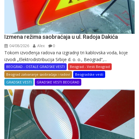
Izmena režima saobraćaja u ul. Radoja Dakića
04/08/2026
Alex
0
Tokom izvođenja radova na izgradnji tri kablovska voda, koje
izvodi „Elektrodistribucija Srbije d. o. o., Beograd“,...
BEOGRAD - OSTALE GRADSKE VESTI
Beograd - Vesti Beograd
Beograd zatvaranje saobraćaja i radovi
Beogradske vesti
GRADSKE VESTI
GRADSKE VESTI BEOGRAD