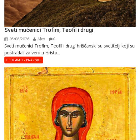
Sveti mučenici Trofim, Teofil i drugi
05/08/2026
Alex
0
Sveti mučenici Trofim, Teofil i drugi hrišćanski su svetitelji koji su
postradali za veru u Hrista...
BEOGRAD - PRAZNICI