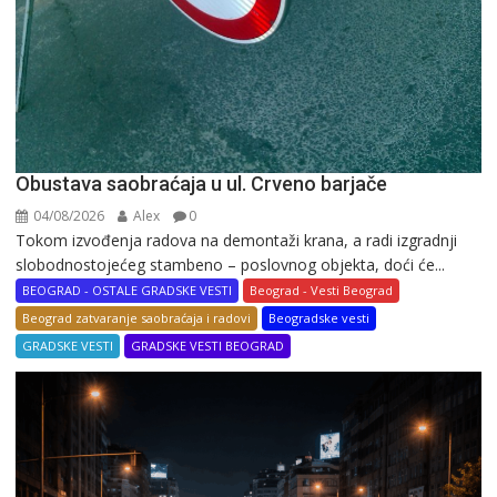
Obustava saobraćaja u ul. Crveno barjače
04/08/2026
Alex
0
Tokom izvođenja radova na demontaži krana, a radi izgradnji
slobodnostojećeg stambeno – poslovnog objekta, doći će...
BEOGRAD - OSTALE GRADSKE VESTI
Beograd - Vesti Beograd
Beograd zatvaranje saobraćaja i radovi
Beogradske vesti
GRADSKE VESTI
GRADSKE VESTI BEOGRAD