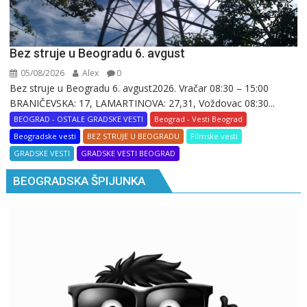
Bez struje u Beogradu 6. avgust
05/08/2026
Alex
0
Bez struje u Beogradu 6. avgust2026. Vračar 08:30 – 15:00
BRANIČEVSKA: 17, LAMARTINOVA: 27,31, Voždovac 08:30...
BEOGRAD - OSTALE GRADSKE VESTI
Beograd - Vesti Beograd
Beogradske vesti
BEZ STRUJE U BEOGRADU
Filmske vesti
GRADSKE VESTI
GRADSKE VESTI BEOGRAD
BEOGRADSKA ŠPIJUNKA