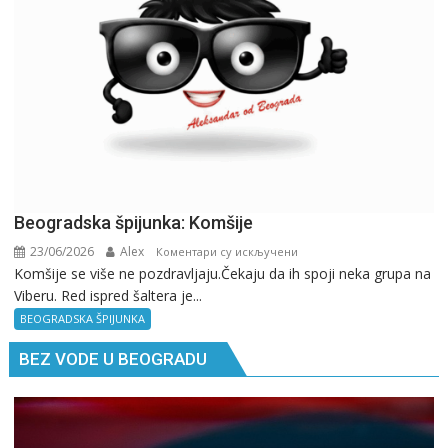
GPS.
Beogradska špijunka: Komšije
23/06/2026
Alex
на
Коментари су искључени
Komšije se više ne pozdravljaju.Čekaju da ih spoji neka grupa na
Beogradska
Viberu. Red ispred šaltera je...
špijunka:
Komšije
BEOGRADSKA ŠPIJUNKA
BEZ VODE U BEOGRADU