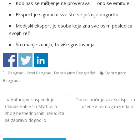
Kod nas se mišljenje ne proverava — ono se emituje
Ekspert je siguran u sve što se još nije dogodilo
Medijski ekspert je osoba koja zna sve osim posledica
svojih reči
Što manje znanja, to više gostovanja
,
Beograd - Vesti Beograd
Dobro jutro Beograde!
Dobro jutro
Beograde
Кретање
Anthropic suspenduje
Danas počinje završni ispit za
чланка
Claude Fable 5 i Mythos 5
učenike osmog razreda
zbog bezbednosnih rizika: šta
se zapravo dogodilo