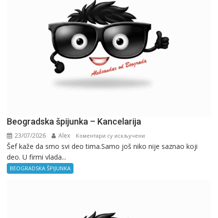
Beogradska špijunka – Kancelarija
23/07/2026
Alex
на
Коментари су искључени
Šef kaže da smo svi deo tima.Samo još niko nije saznao koji
Beogradska
deo. U firmi vlada...
špijunka
–
BEOGRADSKA ŠPIJUNKA
Kancelarija