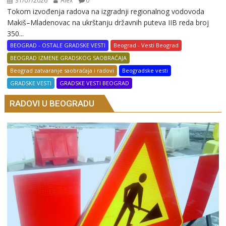
31/07/2026
Alex
0
Tokom izvođenja radova na izgradnji regionalnog vodovoda
Makiš–Mladenovac na ukrštanju državnih puteva IIB reda broj
350...
BEOGRAD - OSTALE GRADSKE VESTI
Beograd - Vesti Beograd
BEOGRAD IZMENE GRADSKOG SAOBRAĆAJA
Beograd zatvaranje saobraćaja i radovi
Beogradske vesti
GRADSKE VESTI
GRADSKE VESTI BEOGRAD
RADOVI U BEOGRADU