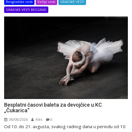
Beogradske vesti
Dečije vesti
GRADSKE VESTI
GRADSKE VESTI BEOGRAD
Besplatni časovi baleta za devojčice u KC
„Čukarica“
06/08/2026
Alex
0
Od 10. do 21. avgusta, svakog radnog dana u periodu od 10