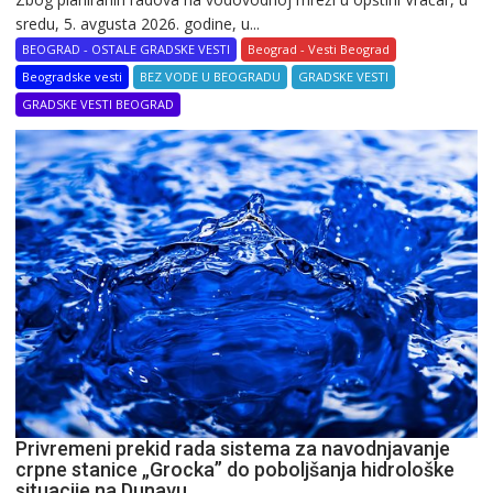
sredu, 5. avgusta 2026. godine, u...
BEOGRAD - OSTALE GRADSKE VESTI
Beograd - Vesti Beograd
Beogradske vesti
BEZ VODE U BEOGRADU
GRADSKE VESTI
GRADSKE VESTI BEOGRAD
Privremeni prekid rada sistema za navodnjavanje
crpne stanice „Grocka” do poboljšanja hidrološke
situacije na Dunavu