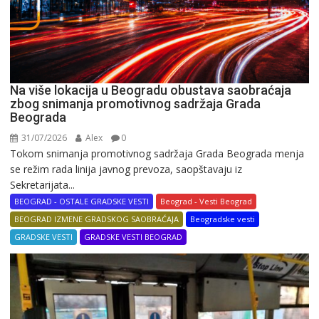
Na više lokacija u Beogradu obustava saobraćaja
zbog snimanja promotivnog sadržaja Grada
Beograda
31/07/2026
Alex
0
Tokom snimanja promotivnog sadržaja Grada Beograda menja
se režim rada linija javnog prevoza, saopštavaju iz
Sekretarijata...
BEOGRAD - OSTALE GRADSKE VESTI
Beograd - Vesti Beograd
BEOGRAD IZMENE GRADSKOG SAOBRAĆAJA
Beogradske vesti
GRADSKE VESTI
GRADSKE VESTI BEOGRAD