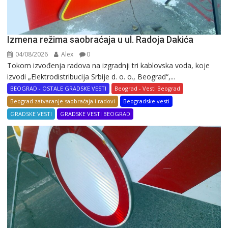
Izmena režima saobraćaja u ul. Radoja Dakića
04/08/2026
Alex
0
Tokom izvođenja radova na izgradnji tri kablovska voda, koje
izvodi „Elektrodistribucija Srbije d. o. o., Beograd“,...
BEOGRAD - OSTALE GRADSKE VESTI
Beograd - Vesti Beograd
Beograd zatvaranje saobraćaja i radovi
Beogradske vesti
GRADSKE VESTI
GRADSKE VESTI BEOGRAD