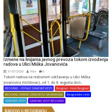
Izmene na linijama javnog prevoza tokom izvođenja
radova u Ulici Miška Jovanovića
31/07/2026
Alex
0
Tokom radova na redovnom održavanju u Ulici Miška
Jovanovića (Voždovac), od 1. do 8. avgusta doći...
BEOGRAD - OSTALE GRADSKE VESTI
Beograd - Vesti Beograd
BEOGRAD IZMENE GRADSKOG SAOBRAĆAJA
Beogradske vesti
GRADSKE VESTI
GRADSKE VESTI BEOGRAD
RADOVI U BEOGRADU