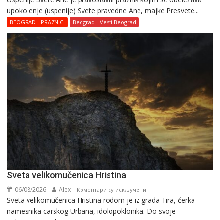
upokojenje (uspenije) Svete pravedne Ane, majke Presvete...
BEOGRAD - PRAZNICI
Beograd - Vesti Beograd
Svеta vеlikоmučеnica Hristina
06/08/2026
Alex
на
Коментари су искључени
Svеta vеlikоmučеnica Hristina rodom je iz grada Tira, ćerka
Svеta
namesnika carskog Urbana, idolopoklonika. Dо svоје
vеlikоmučеnica