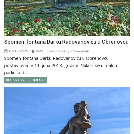
Spomen-fontana Darku Radovanoviću u Obrenovcu
07/12/2025
Alex
на
Коментари су искључени
Spomen-fontana Darku Radovanoviću u Obrenovcu
Spomen-
fontana Darku
postavljena je 11. juna 2013. godine. Nalazii se u malom
Radovanoviću
parku kod...
u
BEOGRADSKI SPOMENICI
Obrenovcu