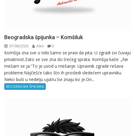
Beogradska špijunka – Komšiluk
07/08/2026
Alex
0
Komšija zna sve o tebi.Samo se pravi da pita. U zgradi svi čuvaju
privatnost.Zato se sve zna do trećeg sprata. Komšija kaže: „Ne
mešam se ja.“To je uvod u mešanje. Upravnik zgrade rešava
probleme.Najčešće tako što ih prosledi sledećem upravniku.
Neko buši u nedelju ujutru.Svi znaju ko je.On...
BEOGRADSKA ŠPIJUNKA