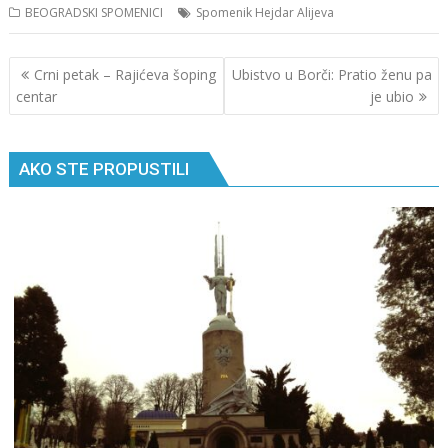
BEOGRADSKI SPOMENICI
Spomenik Hejdar Alijeva
Кретање
Crni petak – Rajićeva šoping
Ubistvo u Borči: Pratio ženu pa
чланка
centar
je ubio
AKO STE PROPUSTILI