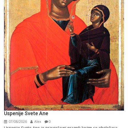
Uspenije Svete Ane
07/08/2026
Alex
0
Uspenije Svete Ane je pravoslavni praznik kojim se obeležava