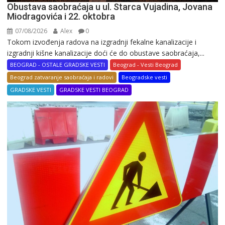
Obustava saobraćaja u ul. Starca Vujadina, Jovana
Miodragovića i 22. oktobra
07/08/2026
Alex
0
Tokom izvođenja radova na izgradnji fekalne kanalizacije i
izgradnji kišne kanalizacije doći će do obustave saobraćaja,...
BEOGRAD - OSTALE GRADSKE VESTI
Beograd - Vesti Beograd
Beograd zatvaranje saobraćaja i radovi
Beogradske vesti
GRADSKE VESTI
GRADSKE VESTI BEOGRAD