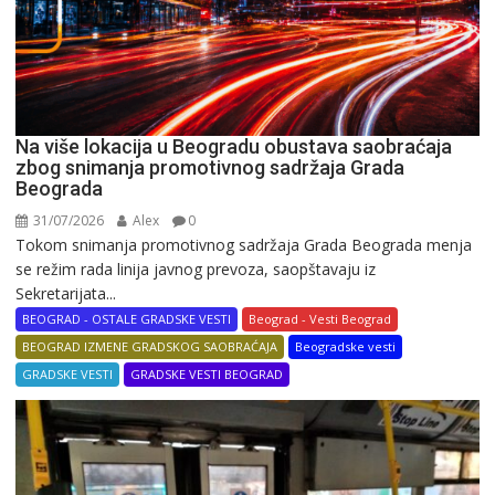
Na više lokacija u Beogradu obustava saobraćaja
zbog snimanja promotivnog sadržaja Grada
Beograda
31/07/2026
Alex
0
Tokom snimanja promotivnog sadržaja Grada Beograda menja
se režim rada linija javnog prevoza, saopštavaju iz
Sekretarijata...
BEOGRAD - OSTALE GRADSKE VESTI
Beograd - Vesti Beograd
BEOGRAD IZMENE GRADSKOG SAOBRAĆAJA
Beogradske vesti
GRADSKE VESTI
GRADSKE VESTI BEOGRAD