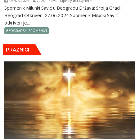
07/07/2024
Alex
на
Коментари су искључени
Spomenik Milunki Savić u Beogradu Država: Srbija Grad:
Spomenik
Milunki
Beograd Otkriven: 27.06.2024 Spomenik Milunki Savić
Savić
otkriven je...
u
BEOGRADSKI SPOMENICI
Beogradu
PRAZNICI