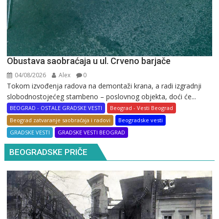
Obustava saobraćaja u ul. Crveno barjače
04/08/2026
Alex
0
Tokom izvođenja radova na demontaži krana, a radi izgradnji
slobodnostojećeg stambeno – poslovnog objekta, doći će...
BEOGRAD - OSTALE GRADSKE VESTI
Beograd - Vesti Beograd
Beograd zatvaranje saobraćaja i radovi
Beogradske vesti
GRADSKE VESTI
GRADSKE VESTI BEOGRAD
BEOGRADSKE PRIČE