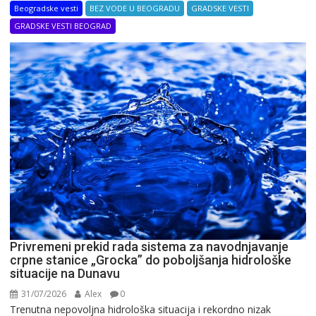
Beogradske vesti
BEZ VODE U BEOGRADU
GRADSKE VESTI
GRADSKE VESTI BEOGRAD
Privremeni prekid rada sistema za navodnjavanje
crpne stanice „Grocka” do poboljšanja hidrološke
situacije na Dunavu
31/07/2026
Alex
0
Trenutna nepovoljna hidrološka situacija i rekordno nizak