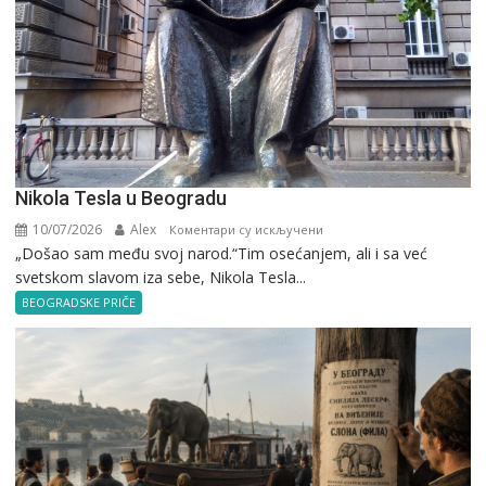
Nikola Tesla u Beogradu
10/07/2026
Alex
на
Коментари су искључени
„Došao sam među svoj narod.“Tim osećanjem, ali i sa već
Nikola
svetskom slavom iza sebe, Nikola Tesla...
Tesla
u
BEOGRADSKE PRIČE
Beogradu