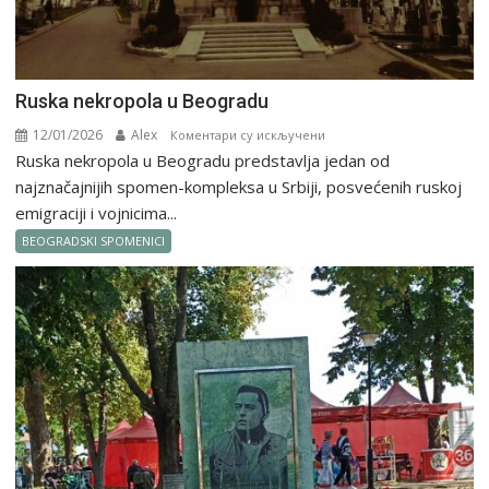
Ruska nekropola u Beogradu
12/01/2026
Alex
на
Коментари су искључени
Ruska nekropola u Beogradu predstavlja jedan od
Ruska
nekropola
najznačajnijih spomen-kompleksa u Srbiji, posvećenih ruskoj
u
emigraciji i vojnicima...
Beogradu
BEOGRADSKI SPOMENICI