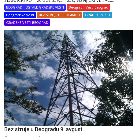
SLANAČKI PUT: 26-32V,35V,51-65Ž, VIŠNjIČKI VENAC:...
BEOGRAD - OSTALE GRADSKE VESTI
Beograd - Vesti Beograd
Beogradske vesti
BEZ STRUJE U BEOGRADU
GRADSKE VESTI
GRADSKE VESTI BEOGRAD
Bez struje u Beogradu 9. avgust