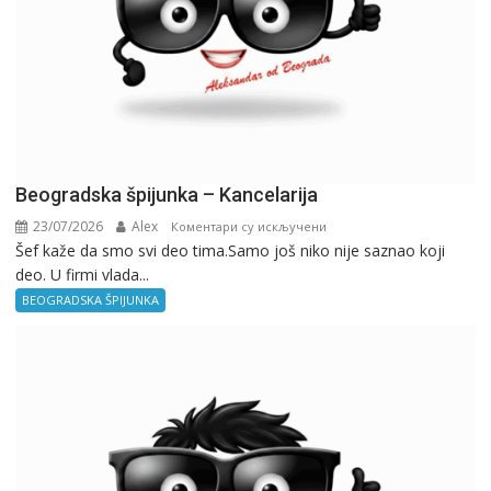
Beogradska špijunka – Kancelarija
23/07/2026
Alex
на
Коментари су искључени
Šef kaže da smo svi deo tima.Samo još niko nije saznao koji
Beogradska
deo. U firmi vlada...
špijunka
–
BEOGRADSKA ŠPIJUNKA
Kancelarija