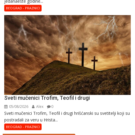
јеdanaеstе gоdinе...
Hristina
BEOGRAD - PRAZNICI
Sveti mučenici Trofim, Teofil i drugi
05/08/2026
Alex
0
Sveti mučenici Trofim, Teofil i drugi hrišćanski su svetitelji koji su
postradali za veru u Hrista...
BEOGRAD - PRAZNICI