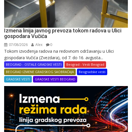
Izmena linija javnog prevoza tokom radova u Ulici
gospodara Vučića
07/08/2026
Alex
0
Tokom izvođenja radova na redovnom održavanju u Ulici
gospodara Vučića (Zvezdara), od 7. do 16. avgusta...
BEOGRAD - OSTALE GRADSKE VESTI
Beograd - Vesti Beograd
BEOGRAD IZMENE GRADSKOG SAOBRAĆAJA
Beogradske vesti
GRADSKE VESTI
GRADSKE VESTI BEOGRAD