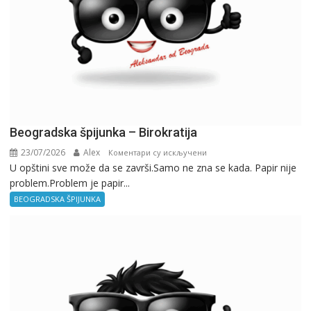
Beogradska špijunka – Birokratija
23/07/2026
Alex
на
Коментари су искључени
U opštini sve može da se završi.Samo ne zna se kada. Papir nije
Beogradska
problem.Problem je papir...
špijunka
–
BEOGRADSKA ŠPIJUNKA
Birokratija