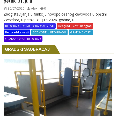
petak, 31. jula
30/07/2026
Alex
0
Zbog stavljanja u funkciju novopoloženog cevovoda u opštini
Zvezdara, u petak, 31. jula 2026. godine, u...
BEOGRAD - OSTALE GRADSKE VESTI
Beograd - Vesti Beograd
Beogradske vesti
BEZ VODE U BEOGRADU
GRADSKE VESTI
GRADSKE VESTI BEOGRAD
GRADSKI SAOBRAĆAJ