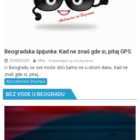
Beogradska špijunka: Kad ne znaš gde si, pitaj GPS.
30/06/2026
Alex
на
Коментари су искључени
U Beogradu se sve može stići.Samo ne u istom danu. Kad ne
Beogradska
znaš gde si, pitaj...
špijunka:
Kad
BEOGRADSKA ŠPIJUNKA
ne
BEZ VODE U BEOGRADU
znaš
gde
si,
pitaj
GPS.