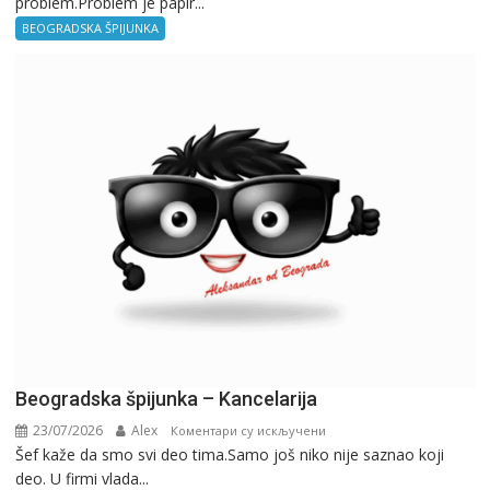
problem.Problem je papir...
špijunka
–
BEOGRADSKA ŠPIJUNKA
Birokratija
Beogradska špijunka – Kancelarija
23/07/2026
Alex
на
Коментари су искључени
Šef kaže da smo svi deo tima.Samo još niko nije saznao koji
Beogradska
deo. U firmi vlada...
špijunka