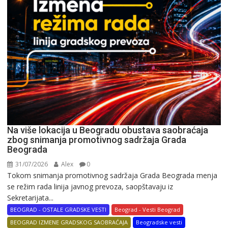
Na više lokacija u Beogradu obustava saobraćaja
zbog snimanja promotivnog sadržaja Grada
Beograda
31/07/2026
Alex
0
Tokom snimanja promotivnog sadržaja Grada Beograda menja
se režim rada linija javnog prevoza, saopštavaju iz
Sekretarijata...
BEOGRAD - OSTALE GRADSKE VESTI
Beograd - Vesti Beograd
BEOGRAD IZMENE GRADSKOG SAOBRAĆAJA
Beogradske vesti