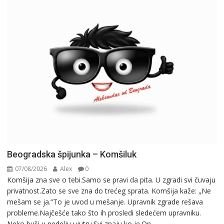
Beogradska špijunka – Komšiluk
07/08/2026
Alex
0
Komšija zna sve o tebi.Samo se pravi da pita. U zgradi svi čuvaju
privatnost.Zato se sve zna do trećeg sprata. Komšija kaže: „Ne
mešam se ja.“To je uvod u mešanje. Upravnik zgrade rešava
probleme.Najčešće tako što ih prosledi sledećem upravniku.
Neko buši u nedelju ujutru.Svi znaju ko je.On...