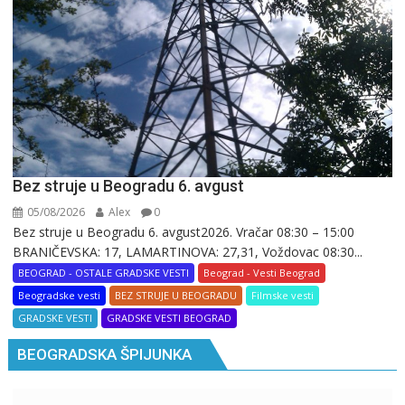
Bez struje u Beogradu 6. avgust
05/08/2026
Alex
0
Bez struje u Beogradu 6. avgust2026. Vračar 08:30 – 15:00
BRANIČEVSKA: 17, LAMARTINOVA: 27,31, Voždovac 08:30...
BEOGRAD - OSTALE GRADSKE VESTI
Beograd - Vesti Beograd
Beogradske vesti
BEZ STRUJE U BEOGRADU
Filmske vesti
GRADSKE VESTI
GRADSKE VESTI BEOGRAD
BEOGRADSKA ŠPIJUNKA