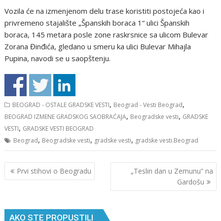
Vozila će na izmenjenom delu trase koristiti postojeća kao i
privremeno stajalište „Španskih boraca 1“ ulici Španskih
boraca, 145 metara posle zone raskrsnice sa ulicom Bulevar
Zorana Đinđića, gledano u smeru ka ulici Bulevar Mihajla
Pupina, navodi se u saopštenju.
,
,
BEOGRAD - OSTALE GRADSKE VESTI
Beograd - Vesti Beograd
,
,
BEOGRAD IZMENE GRADSKOG SAOBRAĆAJA
Beogradske vesti
GRADSKE
,
VESTI
GRADSKE VESTI BEOGRAD
,
,
,
Beograd
Beogradske vesti
gradske vesti
gradske vesti.Beograd
Кретање
Prvi stihovi o Beogradu
„Teslin dan u Zemunu” na
чланка
Gardošu
AKO STE PROPUSTILI