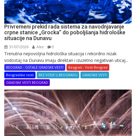
Privremeni prekid rada sistema za navodnjavanje
crpne stanice „Grocka” do poboljšanja hidrološke
situacije na Dunavu
31/07/2026
Alex
0
Trenutna nepovoljna hidrološka situacija i rekordno nizak
vodostaj na Dunavu imaju direktan i izuzetno negativan uticaj...
BEOGRAD - OSTALE GRADSKE VESTI
Beograd - Vesti Beograd
Beogradske vesti
BEZ VODE U BEOGRADU
GRADSKE VESTI
GRADSKE VESTI BEOGRAD