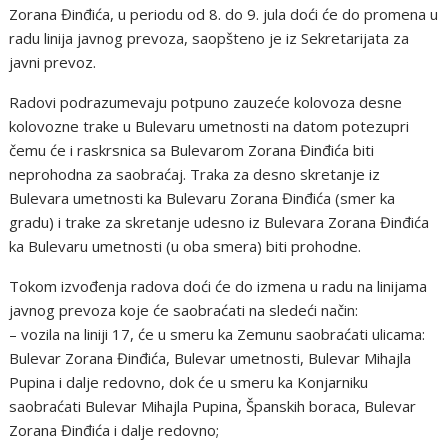
Zorana Đinđića, u periodu od 8. do 9. jula doći će do promena u
radu linija javnog prevoza, saopšteno je iz Sekretarijata za
javni prevoz.
Radovi podrazumevaju potpuno zauzeće kolovoza desne
kolovozne trake u Bulevaru umetnosti na datom potezupri
čemu će i raskrsnica sa Bulevarom Zorana Đinđića biti
neprohodna za saobraćaj. Traka za desno skretanje iz
Bulevara umetnosti ka Bulevaru Zorana Đinđića (smer ka
gradu) i trake za skretanje udesno iz Bulevara Zorana Đinđića
ka Bulevaru umetnosti (u oba smera) biti prohodne.
Tokom izvođenja radova doći će do izmena u radu na linijama
javnog prevoza koje će saobraćati na sledeći način:
– vozila na liniji 17, će u smeru ka Zemunu saobraćati ulicama:
Bulevar Zorana Đinđića, Bulevar umetnosti, Bulevar Mihajla
Pupina i dalje redovno, dok će u smeru ka Konjarniku
saobraćati Bulevar Mihajla Pupina, Španskih boraca, Bulevar
Zorana Đinđića i dalje redovno;