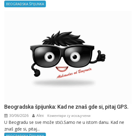
–
BEOGRADSKA ŠPIJUNKA
Kancelarija
Beogradska špijunka: Kad ne znaš gde si, pitaj GPS.
30/06/2026
Alex
на
Коментари су искључени
U Beogradu se sve može stići.Samo ne u istom danu. Kad ne
Beogradska
znaš gde si, pitaj...
špijunka:
Kad
BEOGRADSKA ŠPIJUNKA