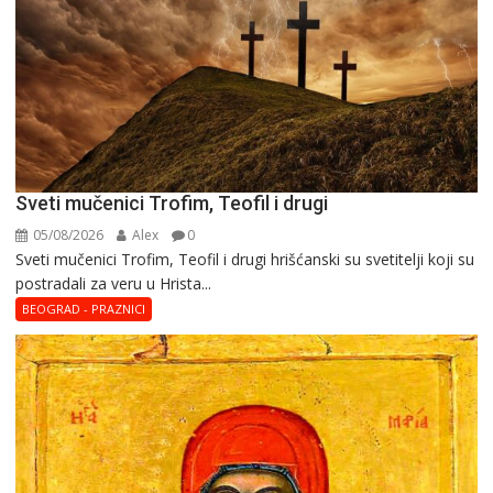
Sveti mučenici Trofim, Teofil i drugi
05/08/2026
Alex
0
Sveti mučenici Trofim, Teofil i drugi hrišćanski su svetitelji koji su
postradali za veru u Hrista...
BEOGRAD - PRAZNICI