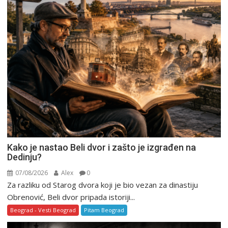
Kako je nastao Beli dvor i zašto je izgrađen na
Dedinju?
07/08/2026
Alex
0
Za razliku od Starog dvora koji je bio vezan za dinastiju
Obrenović, Beli dvor pripada istoriji...
Beograd - Vesti Beograd
Pitam Beograd