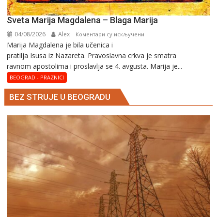
Sveta Marija Magdalena – Blaga Marija
04/08/2026
Alex
на
Коментари су искључени
Marija Magdalena je bila učenica i
Sveta
pratilja Isusa iz Nazareta. Pravoslavna crkva je smatra
Marija
ravnom apostolima i proslavlja se 4. avgusta. Marija je...
Magdalena
–
BEOGRAD - PRAZNICI
Blaga
BEZ STRUJE U BEOGRADU
Marija