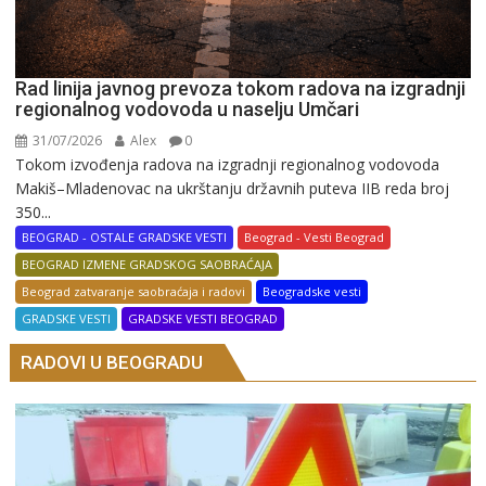
Rad linija javnog prevoza tokom radova na izgradnji
regionalnog vodovoda u naselju Umčari
31/07/2026
Alex
0
Tokom izvođenja radova na izgradnji regionalnog vodovoda
Makiš–Mladenovac na ukrštanju državnih puteva IIB reda broj
350...
BEOGRAD - OSTALE GRADSKE VESTI
Beograd - Vesti Beograd
BEOGRAD IZMENE GRADSKOG SAOBRAĆAJA
Beograd zatvaranje saobraćaja i radovi
Beogradske vesti
GRADSKE VESTI
GRADSKE VESTI BEOGRAD
RADOVI U BEOGRADU