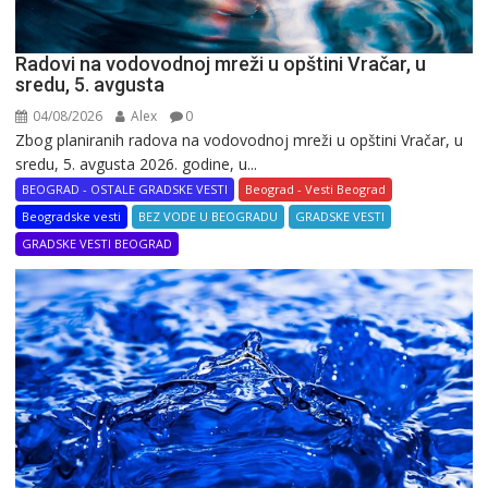
Radovi na vodovodnoj mreži u opštini Vračar, u
sredu, 5. avgusta
04/08/2026
Alex
0
Zbog planiranih radova na vodovodnoj mreži u opštini Vračar, u
sredu, 5. avgusta 2026. godine, u...
BEOGRAD - OSTALE GRADSKE VESTI
Beograd - Vesti Beograd
Beogradske vesti
BEZ VODE U BEOGRADU
GRADSKE VESTI
GRADSKE VESTI BEOGRAD