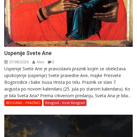
Uspenije Svete Ane
07/08/2026
Alex
0
Uspenije Svete Ane je pravoslavni praznik kojim se obeležava
upokojenje (uspenije) Svete pravedne Ane, majke Presvete
Bogorodice i bake Isusa Hrista po telu. Praznik se slavi 7.
avgusta po novom kalendaru (25. jula po starom kalendaru). Ko
je bila Sveta Ana? Prema crkvenom predanju, Sveta Ana je bila...
BEOGRAD - PRAZNICI
Beograd - Vesti Beograd