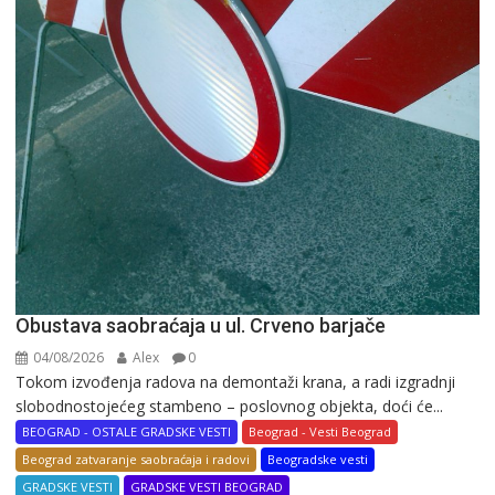
Obustava saobraćaja u ul. Crveno barjače
04/08/2026
Alex
0
Tokom izvođenja radova na demontaži krana, a radi izgradnji
slobodnostojećeg stambeno – poslovnog objekta, doći će...
BEOGRAD - OSTALE GRADSKE VESTI
Beograd - Vesti Beograd
Beograd zatvaranje saobraćaja i radovi
Beogradske vesti
GRADSKE VESTI
GRADSKE VESTI BEOGRAD