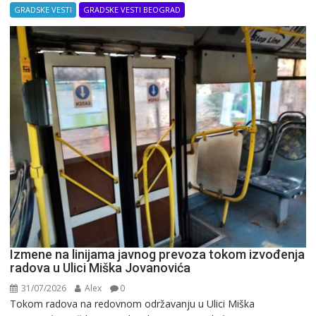
GRADSKE VESTI
GRADSKE VESTI BEOGRAD
Izmene na linijama javnog prevoza tokom izvođenja
radova u Ulici Miška Jovanovića
31/07/2026
Alex
0
Tokom radova na redovnom održavanju u Ulici Miška