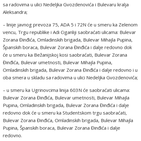
sa radovima u ulici Nedeljka Gvozdenovića i Bulevaru kralja
Aleksandra;
– linije javnog prevoza 75, ADA 5 i 72N će u smeru ka Zelenom
vencu, Trgu republike i Adi Ciganliji saobraćati ulicama: Bulevar
Zorana Đinđića, Omladinskih brigada, Bulevar Mihajla Pupina,
Španskih boraca, Bulevar Zorana Đinđića i dalje redovno dok
će u smeru ka Bežanijskoj kosi saobraćati, Bulevar Zorana
Đinđića, Bulevar umetnosti, Bulevar Mihajla Pupina,
Omladinskih brigada, Bulevar Zorana Đinđića i dalje redovno i u
oba smera u skladu sa radovima u ulici Nedeljka Gvozdenovića;
– u smeru ka Ugrinovcima linija 603N će saobraćati ulicama:
Bulevar Zorana Đinđića, Bulevar umetnosti, Bulevar Mihajla
Pupina, Omladinskih brigada, Bulevar Zorana Đinđića i dalje
redovno dok će u smeru ka Studentskom trgu saobraćati,
Bulevar Zorana Đinđića, Omladinskih brigada, Bulevar Mihajla
Pupina, Španskih boraca, Bulevar Zorana Đinđića i dalje
redovno.