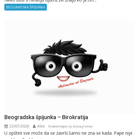
BEOGRADSKA ŠPIJUNKA
Beogradska špijunka – Birokratija
23/07/2026
Alex
на
Коментари су искључени
U opštini sve može da se završi.Samo ne zna se kada. Papir nije
Beogradska