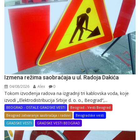
Izmena režima saobraćaja u ul. Radoja Dakića
04/08/2026
Alex
0
Tokom izvođenja radova na izgradnji tri kablovska voda, koje
izvodi „Elektrodistribucija Srbije d. o. o., Beograd“,...
BEOGRAD - OSTALE GRADSKE VESTI
Beograd - Vesti Beograd
Beograd zatvaranje saobraćaja i radovi
Beogradske vesti
GRADSKE VESTI
GRADSKE VESTI BEOGRAD