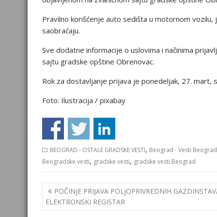
Pravilno korišćenje auto sedišta u motornom vozilu,
saobraćaju.
Sve dodatne informacije o uslovima i načinima prijavl
sajtu gradske opštine Obrenovac.
Rok za dostavljanje prijava je ponedeljak, 27. mart, 
Foto: Ilustracija / pixabay
,
BEOGRAD - OSTALE GRADSKE VESTI
Beograd - Vesti Beograd
,
,
Beogradske vesti
gradske vesti
gradske vesti.Beograd
Кретање
POČINjE PRIJAVA POLjOPRIVREDNIH GAZDINSTAV
чланка
ELEKTRONSKI REGISTAR