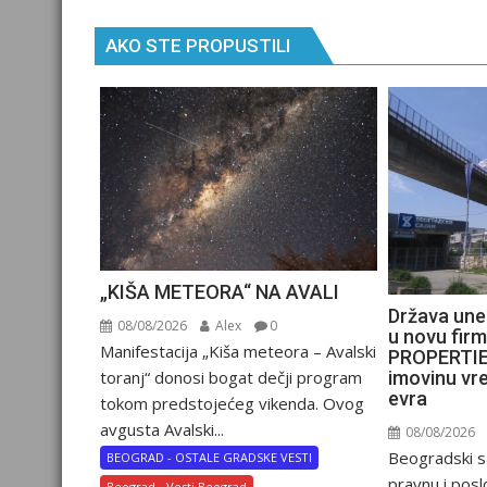
AKO STE PROPUSTILI
„KIŠA METEORA“ NA AVALI
Država une
08/08/2026
Alex
0
u novu fir
Manifestacija „Kiša meteora – Avalski
PROPERTIES
imovinu vr
toranj“ donosi bogat dečji program
evra
tokom predstojećeg vikenda. Ovog
avgusta Avalski...
08/08/2026
Beogradski s
BEOGRAD - OSTALE GRADSKE VESTI
pravnu i posl
Beograd - Vesti Beograd