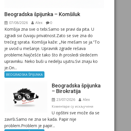
Beogradska špijunka – Komšiluk
07/08/2026
Alex
0
Komšija zna sve o tebi.Samo se pravi da pita. U
zgradi svi čuvaju privatnost.Zato se sve zna do
trećeg sprata. Komšija kaže: „Ne mešam se ja.“To
je uvod u mešanje. Upravnik zgrade rešava
probleme.Najčešće tako što ih prosledi sledećem
upravniku. Neko buši u nedelju ujutru.Svi znaju ko
je.On...
BEOGRADSKA ŠPIJUNKA
Beogradska špijunka
– Birokratija
23/07/2026
Alex
на
Коментари су искључени
U opštini sve može da se
Beogradska
završi.Samo ne zna se kada. Papir nije
špijunka
problem.Problem je papir...
–