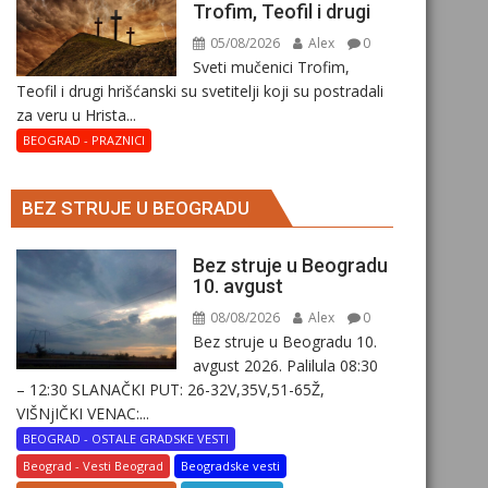
Trofim, Teofil i drugi
05/08/2026
Alex
0
Sveti mučenici Trofim,
Teofil i drugi hrišćanski su svetitelji koji su postradali
za veru u Hrista...
BEOGRAD - PRAZNICI
BEZ STRUJE U BEOGRADU
Bez struje u Beogradu
10. avgust
08/08/2026
Alex
0
Bez struje u Beogradu 10.
avgust 2026. Palilula 08:30
– 12:30 SLANAČKI PUT: 26-32V,35V,51-65Ž,
VIŠNjIČKI VENAC:...
BEOGRAD - OSTALE GRADSKE VESTI
Beograd - Vesti Beograd
Beogradske vesti