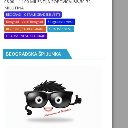
08:00 – 14:00 MILENTIJA POPOVIĆA: BB,50-72,
MILUTINA...
BEOGRAD - OSTALE GRADSKE VESTI
Beograd - Vesti Beograd
Beogradske vesti
BEZ STRUJE U BEOGRADU
GRADSKE VESTI
GRADSKE VESTI BEOGRAD
BEOGRADSKA ŠPIJUNKA