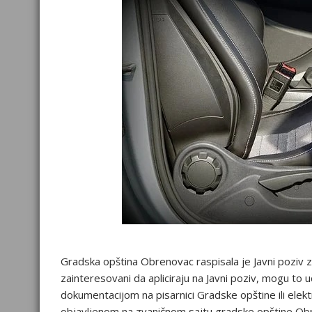
Gradska opština Obrenovac raspisala je Javni poziv za 
zainteresovani da apliciraju na Javni poziv, mogu to
dokumentacijom na pisarnici Gradske opštine ili ele
objavljenom na zvaničnom sajtu gradske opštine Ob