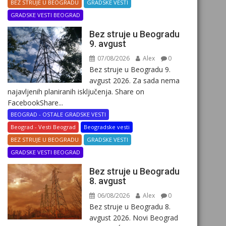
BEZ STRUJE U BEOGRADU
GRADSKE VESTI
GRADSKE VESTI BEOGRAD
Bez struje u Beogradu
9. avgust
07/08/2026
Alex
0
Bez struje u Beogradu 9.
avgust 2026. Za sada nema
najavljenih planiranih isključenja. Share on
FacebookShare...
BEOGRAD - OSTALE GRADSKE VESTI
Beograd - Vesti Beograd
Beogradske vesti
BEZ STRUJE U BEOGRADU
GRADSKE VESTI
GRADSKE VESTI BEOGRAD
Bez struje u Beogradu
8. avgust
06/08/2026
Alex
0
Bez struje u Beogradu 8.
avgust 2026. Novi Beograd