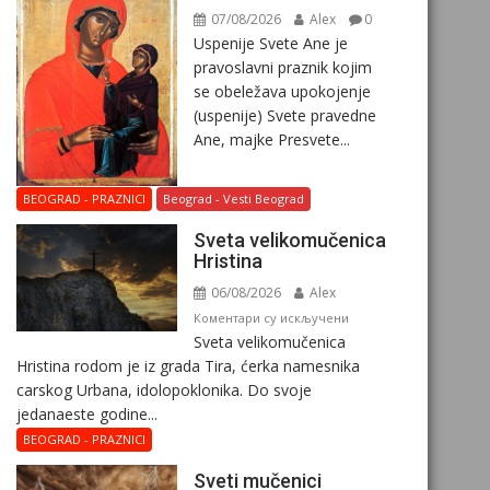
07/08/2026
Alex
0
Uspenije Svete Ane je
pravoslavni praznik kojim
se obeležava upokojenje
(uspenije) Svete pravedne
Ane, majke Presvete...
BEOGRAD - PRAZNICI
Beograd - Vesti Beograd
Svеta vеlikоmučеnica
Hristina
06/08/2026
Alex
на
Коментари су искључени
Svеta vеlikоmučеnica
Svеta
Hristina rodom je iz grada Tira, ćerka namesnika
vеlikоmučеnica
carskog Urbana, idolopoklonika. Dо svоје
Hristina
јеdanaеstе gоdinе...
BEOGRAD - PRAZNICI
Sveti mučenici