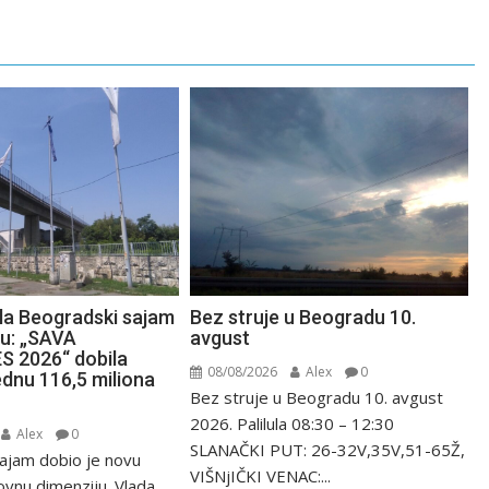
la Beogradski sajam
Bez struje u Beogradu 10.
mu: „SAVA
avgust
 2026“ dobila
08/08/2026
Alex
0
ednu 116,5 miliona
Bez struje u Beogradu 10. avgust
2026. Palilula 08:30 – 12:30
Alex
0
SLANAČKI PUT: 26-32V,35V,51-65Ž,
ajam dobio je novu
VIŠNjIČKI VENAC:...
ovnu dimenziju. Vlada