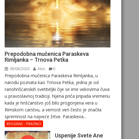
Prepodobna mučenica Paraskeva
Rimljanka – Trnova Petka
08/08/2026
Alex
0
Prepodobna mučenica Paraskeva Rimljanka, u
narodu poznata kao Trnova Petka, jedna je od
ranohrišćanskih svetiteljki čije se ime vekovima čuva
u pravoslavnoj tradiciji. Njena priča pripada vremenu
kada je hrišćanstvo još bilo progonjena vera u
Rimskom carstvu, a vernost veri često je značila
spremnost na najveće žrtve. Paraskeva...
BEOGRAD - PRAZNICI
Uspenije Svete Ane