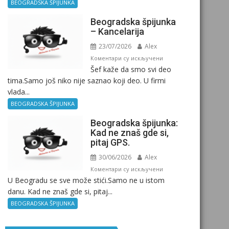
Birokratija
BEOGRADSKA ŠPIJUNKA
Beogradska špijunka
– Kancelarija
23/07/2026
Alex
на
Коментари су искључени
Šef kaže da smo svi deo
Beogradska
tima.Samo još niko nije saznao koji deo. U firmi
špijunka
vlada...
–
Kancelarija
BEOGRADSKA ŠPIJUNKA
Beogradska špijunka:
Kad ne znaš gde si,
pitaj GPS.
30/06/2026
Alex
на
Коментари су искључени
U Beogradu se sve može stići.Samo ne u istom
Beogradska
danu. Kad ne znaš gde si, pitaj...
špijunka:
Kad
BEOGRADSKA ŠPIJUNKA
ne
znaš