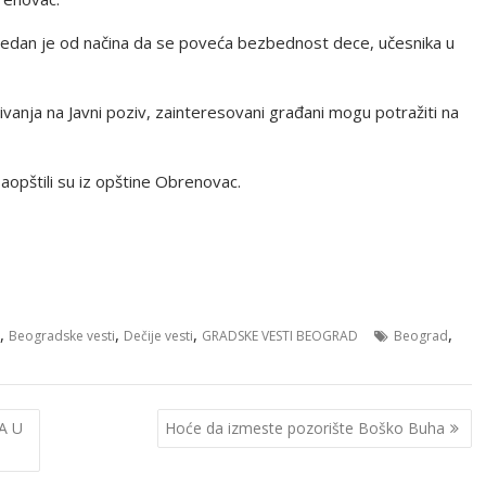
 jedan je od načina da se poveća bezbednost dece, učesnika u
jivanja na Javni poziv, zainteresovani građani mogu potražiti na
saopštili su iz opštine Obrenovac.
,
,
,
,
Beogradske vesti
Dečije vesti
GRADSKE VESTI BEOGRAD
Beograd
A U
Hoće da izmeste pozorište Boško Buha