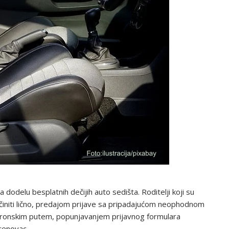
dodelu besplatnih dečijih auto sedišta. Roditelji koji su
 učiniti lično, predajom prijave sa pripadajućom neophodnom
ktronskim putem, popunjavanjem prijavnog formulara
renovac.