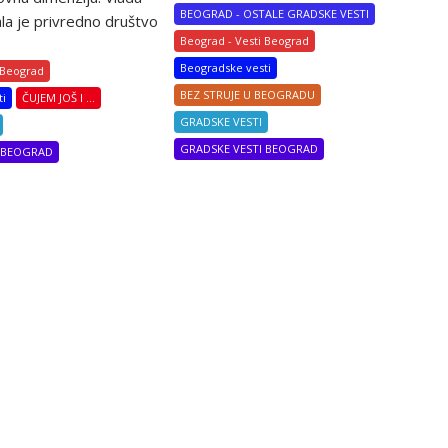
BEOGRAD - OSTALE GRADSKE VESTI
la je privredno društvo
Beograd - Vesti Beograd
Beogradske vesti
 Beograd
BEZ STRUJE U BEOGRADU
ti
ČUJEM JOŠ I ...
GRADSKE VESTI
GRADSKE VESTI BEOGRAD
I BEOGRAD