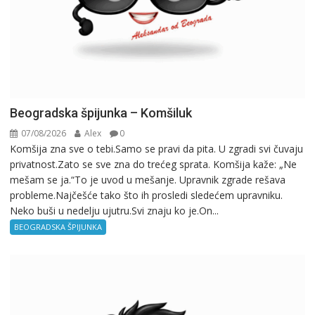
Beogradska špijunka – Komšiluk
07/08/2026
Alex
0
Komšija zna sve o tebi.Samo se pravi da pita. U zgradi svi čuvaju
privatnost.Zato se sve zna do trećeg sprata. Komšija kaže: „Ne
mešam se ja.“To je uvod u mešanje. Upravnik zgrade rešava
probleme.Najčešće tako što ih prosledi sledećem upravniku.
Neko buši u nedelju ujutru.Svi znaju ko je.On...
BEOGRADSKA ŠPIJUNKA