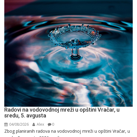
Radovi na vodovodnoj mreži u opštini Vračar, u
sredu, 5. avgusta
04/08/2026
Alex
0
Zbog planiranih radova na vodovodnoj mreži u opštini Vračar, u