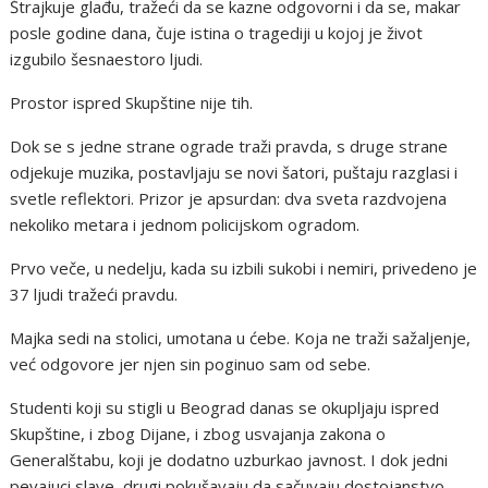
Štrajkuje glađu, tražeći da se kazne odgovorni i da se, makar
posle godine dana, čuje istina o tragediji u kojoj je život
izgubilo šesnaestoro ljudi.
Prostor ispred Skupštine nije tih.
Dok se s jedne strane ograde traži pravda, s druge strane
odjekuje muzika, postavljaju se novi šatori, puštaju razglasi i
svetle reflektori. Prizor je apsurdan: dva sveta razdvojena
nekoliko metara i jednom policijskom ogradom.
Prvo veče, u nedelju, kada su izbili sukobi i nemiri, privedeno je
37 ljudi tražeći pravdu.
Majka sedi na stolici, umotana u ćebe. Koja ne traži sažaljenje,
već odgovore jer njen sin poginuo sam od sebe.
Studenti koji su stigli u Beograd danas se okupljaju ispred
Skupštine, i zbog Dijane, i zbog usvajanja zakona o
Generalštabu, koji je dodatno uzburkao javnost. I dok jedni
pevajuci slave, drugi pokušavaju da sačuvaju dostojanstvo