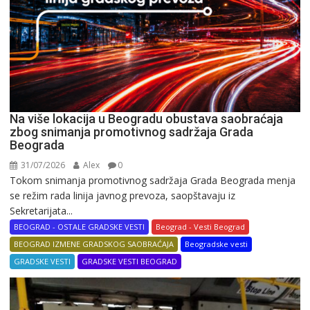
Na više lokacija u Beogradu obustava saobraćaja
zbog snimanja promotivnog sadržaja Grada
Beograda
31/07/2026
Alex
0
Tokom snimanja promotivnog sadržaja Grada Beograda menja
se režim rada linija javnog prevoza, saopštavaju iz
Sekretarijata...
BEOGRAD - OSTALE GRADSKE VESTI
Beograd - Vesti Beograd
BEOGRAD IZMENE GRADSKOG SAOBRAĆAJA
Beogradske vesti
GRADSKE VESTI
GRADSKE VESTI BEOGRAD