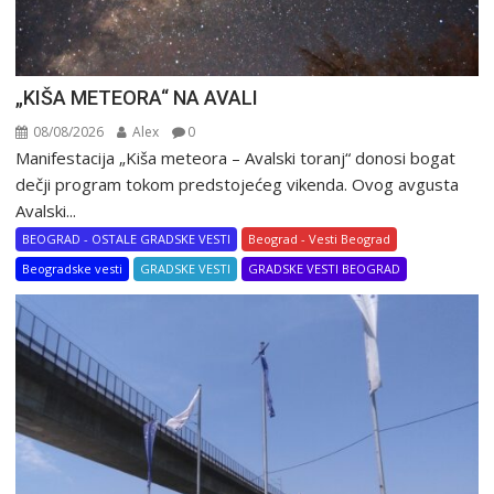
„KIŠA METEORA“ NA AVALI
08/08/2026
Alex
0
Manifestacija „Kiša meteora – Avalski toranj“ donosi bogat
dečji program tokom predstojećeg vikenda. Ovog avgusta
Avalski...
BEOGRAD - OSTALE GRADSKE VESTI
Beograd - Vesti Beograd
Beogradske vesti
GRADSKE VESTI
GRADSKE VESTI BEOGRAD