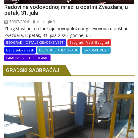
Radovi na vodovodnoj mreži u opštini Zvezdara, u
petak, 31. jula
30/07/2026
Alex
0
Zbog stavljanja u funkciju novopoloženog cevovoda u opštini
Zvezdara, u petak, 31. jula 2026. godine, u...
BEOGRAD - OSTALE GRADSKE VESTI
Beograd - Vesti Beograd
Beogradske vesti
BEZ VODE U BEOGRADU
GRADSKE VESTI
GRADSKE VESTI BEOGRAD
GRADSKI SAOBRAĆAJ