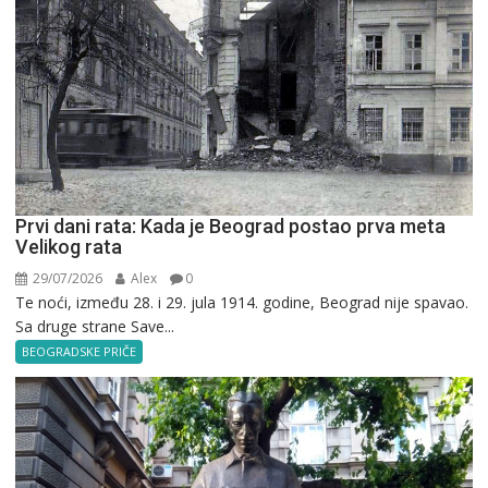
Prvi dani rata: Kada je Beograd postao prva meta
Velikog rata
29/07/2026
Alex
0
Te noći, između 28. i 29. jula 1914. godine, Beograd nije spavao.
Sa druge strane Save...
BEOGRADSKE PRIČE