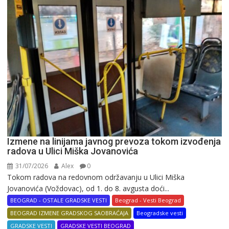
Izmene na linijama javnog prevoza tokom izvođenja
radova u Ulici Miška Jovanovića
31/07/2026
Alex
0
Tokom radova na redovnom održavanju u Ulici Miška
Jovanovića (Voždovac), od 1. do 8. avgusta doći...
BEOGRAD - OSTALE GRADSKE VESTI
Beograd - Vesti Beograd
BEOGRAD IZMENE GRADSKOG SAOBRAĆAJA
Beogradske vesti
GRADSKE VESTI
GRADSKE VESTI BEOGRAD