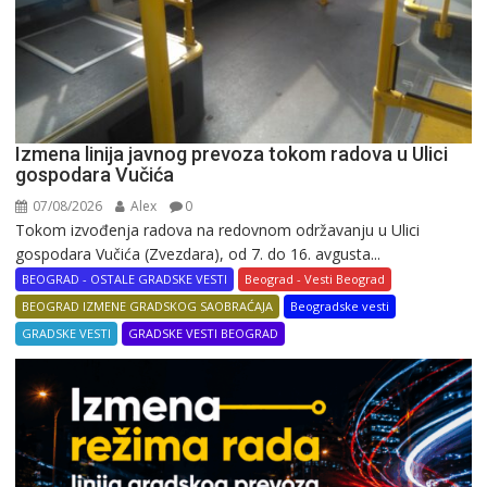
Izmena linija javnog prevoza tokom radova u Ulici
gospodara Vučića
07/08/2026
Alex
0
Tokom izvođenja radova na redovnom održavanju u Ulici
gospodara Vučića (Zvezdara), od 7. do 16. avgusta...
BEOGRAD - OSTALE GRADSKE VESTI
Beograd - Vesti Beograd
BEOGRAD IZMENE GRADSKOG SAOBRAĆAJA
Beogradske vesti
GRADSKE VESTI
GRADSKE VESTI BEOGRAD