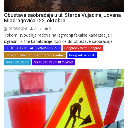
Obustava saobraćaja u ul. Starca Vujadina, Jovana
Miodragovića i 22. oktobra
07/08/2026
Alex
0
Tokom izvođenja radova na izgradnji fekalne kanalizacije i
izgradnji kišne kanalizacije doći će do obustave saobraćaja,...
BEOGRAD - OSTALE GRADSKE VESTI
Beograd - Vesti Beograd
Beograd zatvaranje saobraćaja i radovi
Beogradske vesti
GRADSKE VESTI
GRADSKE VESTI BEOGRAD