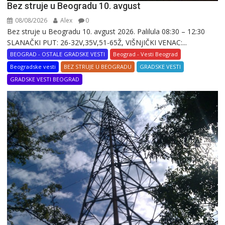
Bez struje u Beogradu 10. avgust
08/08/2026
Alex
0
Bez struje u Beogradu 10. avgust 2026. Palilula 08:30 – 12:30
SLANAČKI PUT: 26-32V,35V,51-65Ž, VIŠNjIČKI VENAC:...
BEOGRAD - OSTALE GRADSKE VESTI
Beograd - Vesti Beograd
Beogradske vesti
BEZ STRUJE U BEOGRADU
GRADSKE VESTI
GRADSKE VESTI BEOGRAD