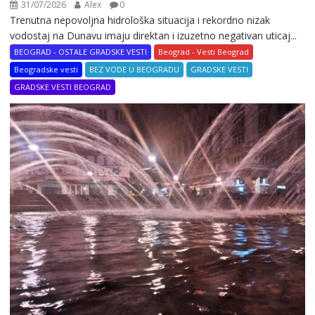
31/07/2026
Alex
0
Trenutna nepovoljna hidrološka situacija i rekordno nizak
vodostaj na Dunavu imaju direktan i izuzetno negativan uticaj...
BEOGRAD - OSTALE GRADSKE VESTI
Beograd - Vesti Beograd
Beogradske vesti
BEZ VODE U BEOGRADU
GRADSKE VESTI
GRADSKE VESTI BEOGRAD