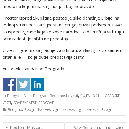
mesta na kojem majka gladuje zbog nepravde.
Prostor ispred Skupštine postao je slika današnje Srbije: na
jednoj strani bol i istrajnost, na drugoj buka i podsmeh. I sve
to ispred zgrade koja se zove narodna. Kada mržnja vidi tugu
sem radosti joj ništa ne preostaje.
U zemlji gde majka gladuje za istinom, a vlast igra za kameru,
pitanje je — ko je ovde predstavlja čast?
Autor: Aleksandar od Beograda
,
,
,
Beograd - Vesti Beograd
Beogradske vesti
ČUJEM JOŠ I ...
GRADSKE
,
VESTI
GRADSKE VESTI BEOGRAD
,
,
,
Beograd
Beogradske vesti
gradske vesti
gradske vesti.Beograd
Кретање
Roditelji: Muškarci iz
Potvrđeno da u su pristalice