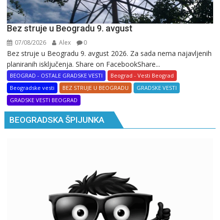
Bez struje u Beogradu 9. avgust
07/08/2026
Alex
0
Bez struje u Beogradu 9. avgust 2026. Za sada nema najavljenih
planiranih isključenja. Share on FacebookShare...
BEOGRAD - OSTALE GRADSKE VESTI
Beograd - Vesti Beograd
Beogradske vesti
BEZ STRUJE U BEOGRADU
GRADSKE VESTI
GRADSKE VESTI BEOGRAD
BEOGRADSKA ŠPIJUNKA