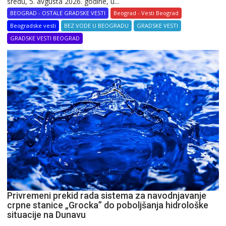
sredu, 5. avgusta 2026. godine, u...
BEOGRAD - OSTALE GRADSKE VESTI
Beograd - Vesti Beograd
Beogradske vesti
BEZ VODE U BEOGRADU
GRADSKE VESTI
GRADSKE VESTI BEOGRAD
Privremeni prekid rada sistema za navodnjavanje
crpne stanice „Grocka” do poboljšanja hidrološke
situacije na Dunavu