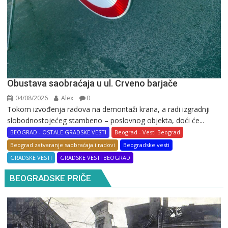
Obustava saobraćaja u ul. Crveno barjače
04/08/2026
Alex
0
Tokom izvođenja radova na demontaži krana, a radi izgradnji
slobodnostojećeg stambeno – poslovnog objekta, doći će...
BEOGRAD - OSTALE GRADSKE VESTI
Beograd - Vesti Beograd
Beograd zatvaranje saobraćaja i radovi
Beogradske vesti
GRADSKE VESTI
GRADSKE VESTI BEOGRAD
BEOGRADSKE PRIČE