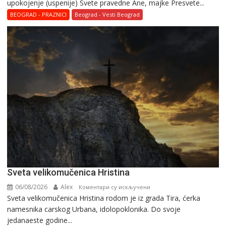
upokojenje (uspenije) Svete pravedne Ane, majke Presvete...
BEOGRAD - PRAZNICI
Beograd - Vesti Beograd
Svеta vеlikоmučеnica Hristina
06/08/2026
Alex
на
Коментари су искључени
Svеta vеlikоmučеnica Hristina rodom je iz grada Tira, ćerka
Svеta
namesnika carskog Urbana, idolopoklonika. Dо svоје
vеlikоmučеnica
јеdanaеstе gоdinе...
Hristina