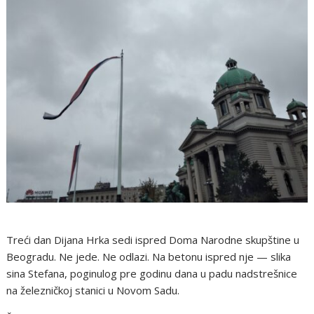
Treći dan Dijana Hrka sedi ispred Doma Narodne skupštine u
Beogradu. Ne jede. Ne odlazi. Na betonu ispred nje — slika
sina Stefana, poginulog pre godinu dana u padu nadstrešnice
na železničkoj stanici u Novom Sadu.