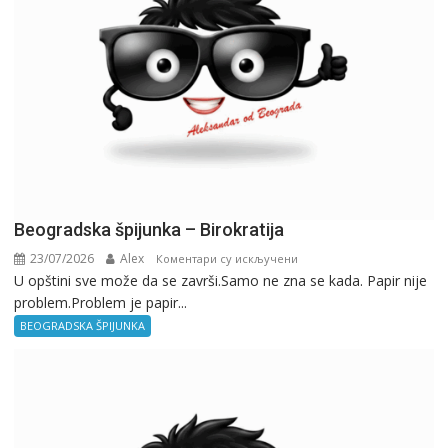
Beogradska špijunka – Birokratija
23/07/2026
Alex
на
Коментари су искључени
U opštini sve može da se završi.Samo ne zna se kada. Papir nije
Beogradska
problem.Problem je papir...
špijunka
–
BEOGRADSKA ŠPIJUNKA
Birokratija