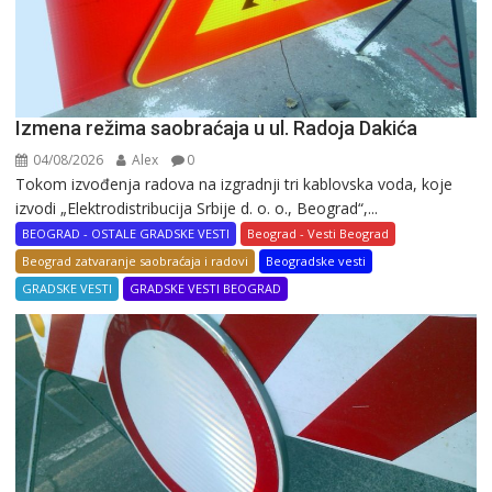
Izmena režima saobraćaja u ul. Radoja Dakića
04/08/2026
Alex
0
Tokom izvođenja radova na izgradnji tri kablovska voda, koje
izvodi „Elektrodistribucija Srbije d. o. o., Beograd“,...
BEOGRAD - OSTALE GRADSKE VESTI
Beograd - Vesti Beograd
Beograd zatvaranje saobraćaja i radovi
Beogradske vesti
GRADSKE VESTI
GRADSKE VESTI BEOGRAD