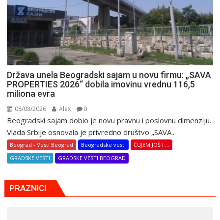
Država unela Beogradski sajam u novu firmu: „SAVA
PROPERTIES 2026“ dobila imovinu vrednu 116,5
miliona evra
08/08/2026
Alex
0
Beogradski sajam dobio je novu pravnu i poslovnu dimenziju.
Vlada Srbije osnovala je privredno društvo „SAVA...
Beograd - Vesti Beograd
Beogradske vesti
ČUJEM JOŠ I ...
GRADSKE VESTI
GRADSKE VESTI BEOGRAD
PRAZNICI