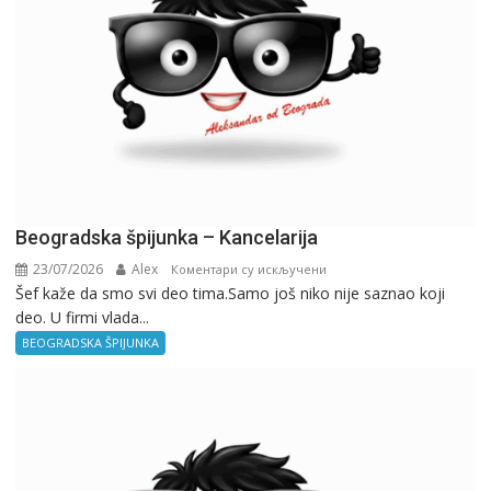
Beogradska špijunka – Kancelarija
23/07/2026
Alex
на
Коментари су искључени
Šef kaže da smo svi deo tima.Samo još niko nije saznao koji
Beogradska
deo. U firmi vlada...
špijunka
–
BEOGRADSKA ŠPIJUNKA
Kancelarija