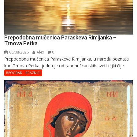
Prepodobna mučenica Paraskeva Rimljanka –
Trnova Petka
08/08/2026
Alex
0
Prepodobna mučenica Paraskeva Rimljanka, u narodu poznata
kao Trnova Petka, jedna je od ranohrišćanskih svetiteljki čije...
BEOGRAD - PRAZNICI