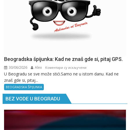
Beogradska špijunka: Kad ne znaš gde si, pitaj GPS.
30/06/2026
Alex
на
Коментари су искључени
U Beogradu se sve može stići.Samo ne u istom danu. Kad ne
Beogradska
znaš gde si, pitaj...
špijunka:
Kad
BEOGRADSKA ŠPIJUNKA
ne
BEZ VODE U BEOGRADU
znaš
gde
si,
pitaj
GPS.