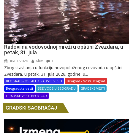
Radovi na vodovodnoj mreži u opštini Zvezdara, u
petak, 31. jula
30/07/2026
Alex
0
Zbog stavljanja u funkciju novopoloženog cevovoda u opštini
Zvezdara, u petak, 31. jula 2026. godine, u...
BEOGRAD - OSTALE GRADSKE VESTI
Beograd - Vesti Beograd
Beogradske vesti
BEZ VODE U BEOGRADU
GRADSKE VESTI
GRADSKE VESTI BEOGRAD
GRADSKI SAOBRAĆAJ