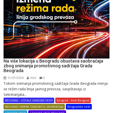
Na više lokacija u Beogradu obustava saobraćaja
zbog snimanja promotivnog sadržaja Grada
Beograda
31/07/2026
Alex
0
Tokom snimanja promotivnog sadržaja Grada Beograda menja
se režim rada linija javnog prevoza, saopštavaju iz
Sekretarijata...
BEOGRAD - OSTALE GRADSKE VESTI
Beograd - Vesti Beograd
BEOGRAD IZMENE GRADSKOG SAOBRAĆAJA
Beogradske vesti
GRADSKE VESTI
GRADSKE VESTI BEOGRAD