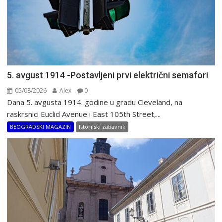
5. avgust 1914 -Postavljeni prvi električni semafori
05/08/2026
Alex
0
Dana 5. avgusta 1914. godine u gradu Cleveland, na
raskrsnici Euclid Avenue i East 105th Street,...
BEOGRADSKI MAGAZIN
Istorijski zabavnik