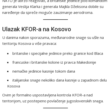
NATO je ubrzo reagovao, a britanske jedinice pod komandom
generala Veslija Klarka i generala Majkla Džeksona dobile su
naređenje da spreče moguće zauzimanje aerodroma.
Ulazak KFOR-a na Kosovo
U danima nakon sporazuma, međunarodne snage su ušle na
teritoriju Kosova u više pravaca:
britanske i specijalne jedinice preko granice kod Blaca
francuske i britanske kolone iz pravca Makedonije
nemačke jedinice kasnije tokom dana
italijanske snage nekoliko dana kasnije u zapadnom delu
Kosova
Ovim je formalno uspostavljena kontrola KFOR-a nad
teritorijom, uz postepeno povlačenje jugoslovenskih snaga.