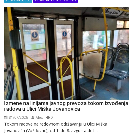
Izmene na linijama javnog prevoza tokom izvođenja
radova u Ulici Miška Jovanovića
31/07/2026
Alex
0
Tokom radova na redovnom održavanju u Ulici Miška
Jovanovića (Voždovac), od 1. do 8. avgusta doći...