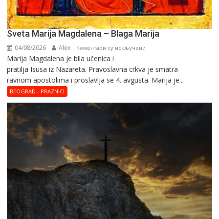
Sveta Marija Magdalena – Blaga Marija
04/08/2026
Alex
на
Коментари су искључени
Marija Magdalena je bila učenica i
Sveta
pratilja Isusa iz Nazareta. Pravoslavna crkva je smatra
Marija
ravnom apostolima i proslavlja se 4. avgusta. Marija je...
Magdalena
–
BEOGRAD - PRAZNICI
Blaga
Marija