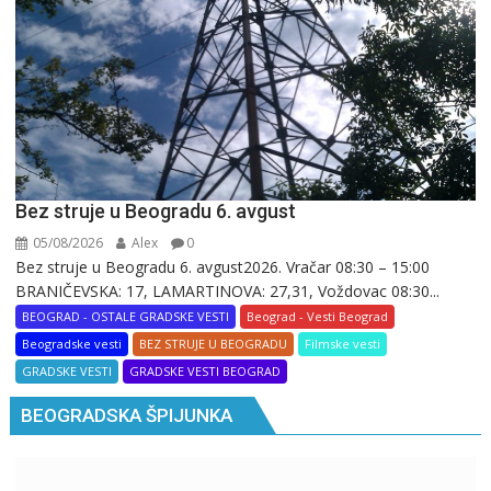
Bez struje u Beogradu 6. avgust
05/08/2026
Alex
0
Bez struje u Beogradu 6. avgust2026. Vračar 08:30 – 15:00
BRANIČEVSKA: 17, LAMARTINOVA: 27,31, Voždovac 08:30...
BEOGRAD - OSTALE GRADSKE VESTI
Beograd - Vesti Beograd
Beogradske vesti
BEZ STRUJE U BEOGRADU
Filmske vesti
GRADSKE VESTI
GRADSKE VESTI BEOGRAD
BEOGRADSKA ŠPIJUNKA