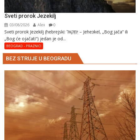
Sveti prorok Jezekilj
03/08/2026
Alex
0
Sveti prorok Jezekilj (hebrejski: יְחֶזְקֵאל – Jehезkel, „Bog jača“ ili
„Bog će ojačati“) jedan je od...
BEOGRAD - PRAZNICI
BEZ STRUJE U BEOGRADU