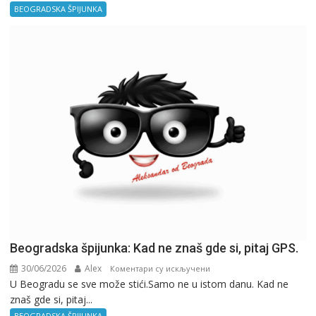
–
BEOGRADSKA ŠPIJUNKA
Kancelarija
Beogradska špijunka: Kad ne znaš gde si, pitaj GPS.
30/06/2026
Alex
на
Коментари су искључени
U Beogradu se sve može stići.Samo ne u istom danu. Kad ne
Beogradska
znaš gde si, pitaj...
špijunka:
Kad
BEOGRADSKA ŠPIJUNKA