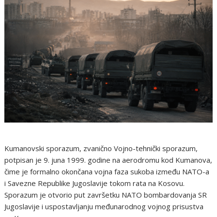
Kumanovski sporazum, zvanično Vojno-tehnički sporazum,
potpisan je 9. juna 1999. godine na aerodromu kod Kumanova,
čime je formalno okončana vojna faza sukoba između NATO-a
i Savezne Republike Jugoslavije tokom rata na Kosovu.
Sporazum je otvorio put završetku NATO bombardovanja SR
Jugoslavije i uspostavljanju međunarodnog vojnog prisustva