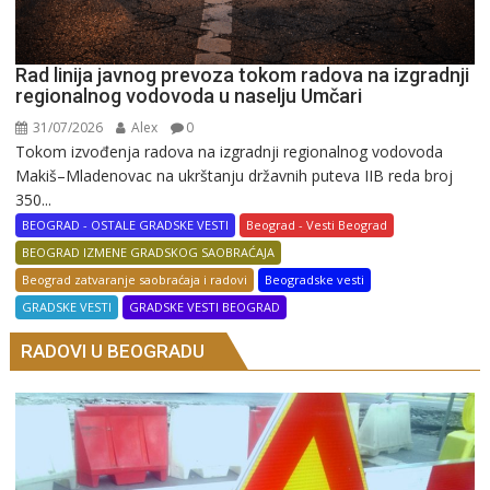
Rad linija javnog prevoza tokom radova na izgradnji
regionalnog vodovoda u naselju Umčari
31/07/2026
Alex
0
Tokom izvođenja radova na izgradnji regionalnog vodovoda
Makiš–Mladenovac na ukrštanju državnih puteva IIB reda broj
350...
BEOGRAD - OSTALE GRADSKE VESTI
Beograd - Vesti Beograd
BEOGRAD IZMENE GRADSKOG SAOBRAĆAJA
Beograd zatvaranje saobraćaja i radovi
Beogradske vesti
GRADSKE VESTI
GRADSKE VESTI BEOGRAD
RADOVI U BEOGRADU