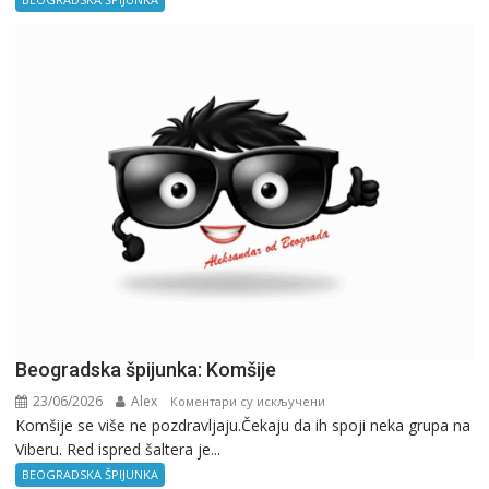
ne
znaš
gde
si,
pitaj
GPS.
Beogradska špijunka: Komšije
23/06/2026
Alex
на
Коментари су искључени
Komšije se više ne pozdravljaju.Čekaju da ih spoji neka grupa na
Beogradska
Viberu. Red ispred šaltera je...
špijunka:
Komšije
BEOGRADSKA ŠPIJUNKA