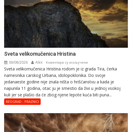
Svеta vеlikоmučеnica Hristina
06/08/2026
Alex
на
Коментари су искључени
Svеta vеlikоmučеnica Hristina rodom je iz grada Tira, ćerka
Svеta
namesnika carskog Urbana, idolopoklonika. Dо svоје
vеlikоmučеnica
јеdanaеstе gоdinе nije znala ništa o hrišćanstvu a kada je
Hristina
napunila 11 gоdina, otac ju je smestio da živi u jednoj vsokoj
kuli jer se plašio da će zbog njene lepote kuća biti puna...
BEOGRAD - PRAZNICI