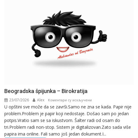
Beogradska špijunka – Birokratija
23/07/2026
Alex
на
Коментари су искључени
U opštini sve može da se završi.Samo ne zna se kada. Papir nije
Beogradska
problem.Problem je papir koji nedostaje. Došao sam po jedan
špijunka
potpis.Vratio sam se sa iskustvom. Šalter radi od osam do
–
tri.Problem radi non-stop. Sistem je digitalizovan.Zato sada više
Birokratija
papira ima online. Fali samo još jedan dokument.I...