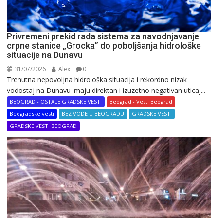
Privremeni prekid rada sistema za navodnjavanje
crpne stanice „Grocka” do poboljšanja hidrološke
situacije na Dunavu
31/07/2026
Alex
0
Trenutna nepovoljna hidrološka situacija i rekordno nizak
vodostaj na Dunavu imaju direktan i izuzetno negativan uticaj...
BEOGRAD - OSTALE GRADSKE VESTI
Beograd - Vesti Beograd
Beogradske vesti
BEZ VODE U BEOGRADU
GRADSKE VESTI
GRADSKE VESTI BEOGRAD