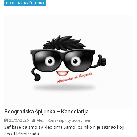
BEOGRADSKA ŠPIJUNKA
Beogradska špijunka – Kancelarija
23/07/2026
Alex
на
Коментари су искључени
Šef kaže da smo svi deo tima.Samo još niko nije saznao koji
Beogradska
deo. U firmi vlada...
špijunka