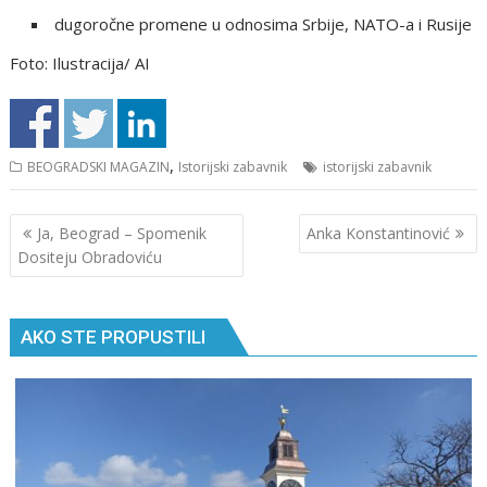
dugoročne promene u odnosima Srbije, NATO-a i Rusije
Foto: Ilustracija/ AI
,
BEOGRADSKI MAGAZIN
Istorijski zabavnik
istorijski zabavnik
Кретање
Ja, Beograd – Spomenik
Anka Konstantinović
чланка
Dositeju Obradoviću
AKO STE PROPUSTILI