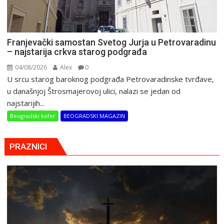
Franjevački samostan Svetog Jurja u Petrovaradinu
– najstarija crkva starog podgrađa
04/08/2026
Alex
0
U srcu starog baroknog podgrađa Petrovaradinske tvrđave,
u današnjoj Štrosmajerovoj ulici, nalazi se jedan od
najstarijih...
Beogradski kofer
BEOGRADSKI MAGAZIN
PRAZNICI