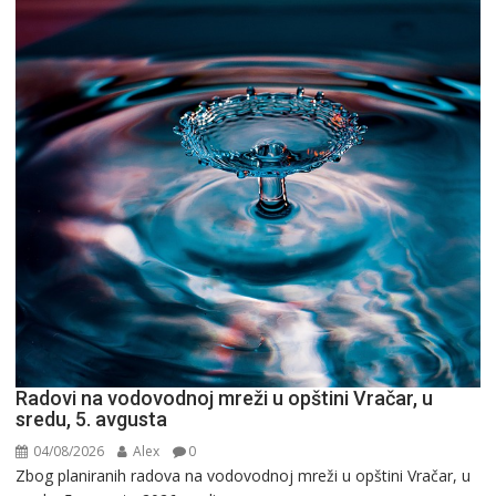
Radovi na vodovodnoj mreži u opštini Vračar, u
sredu, 5. avgusta
04/08/2026
Alex
0
Zbog planiranih radova na vodovodnoj mreži u opštini Vračar, u