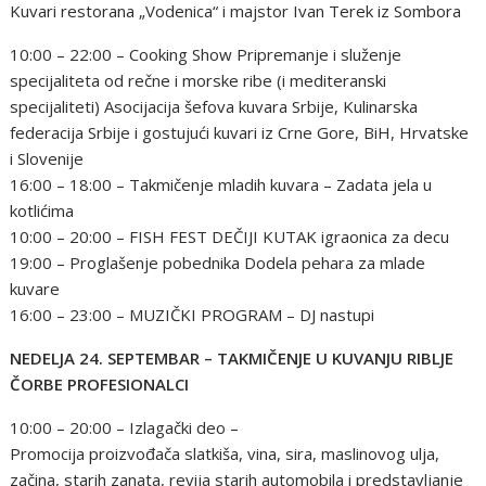
Kuvari restorana „Vodenica“ i majstor Ivan Terek iz Sombora
10:00 – 22:00 – Cooking Show Pripremanje i služenje
specijaliteta od rečne i morske ribe (i mediteranski
specijaliteti) Asocijacija šefova kuvara Srbije, Kulinarska
federacija Srbije i gostujući kuvari iz Crne Gore, BiH, Hrvatske
i Slovenije
16:00 – 18:00 – Takmičenje mladih kuvara – Zadata jela u
kotlićima
10:00 – 20:00 – FISH FEST DEČIJI KUTAK igraonica za decu
19:00 – Proglašenje pobednika Dodela pehara za mlade
kuvare
16:00 – 23:00 – MUZIČKI PROGRAM – DJ nastupi
NEDELJA 24. SEPTEMBAR – TAKMIČENJE U KUVANJU RIBLJE
ČORBE PROFESIONALCI
10:00 – 20:00 – Izlagački deo –
Promocija proizvođača slatkiša, vina, sira, maslinovog ulja,
začina, starih zanata, revija starih automobila i predstavljanje