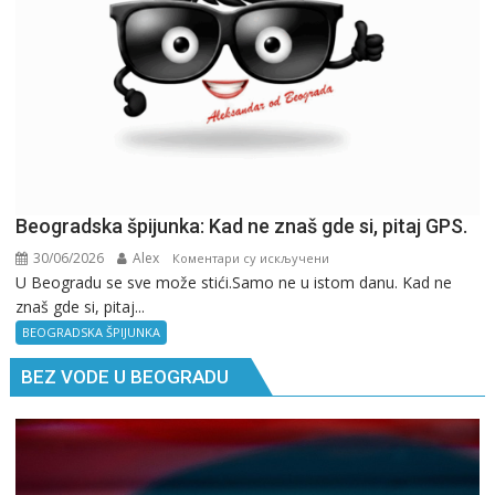
Beogradska špijunka: Kad ne znaš gde si, pitaj GPS.
30/06/2026
Alex
на
Коментари су искључени
U Beogradu se sve može stići.Samo ne u istom danu. Kad ne
Beogradska
znaš gde si, pitaj...
špijunka:
Kad
BEOGRADSKA ŠPIJUNKA
ne
BEZ VODE U BEOGRADU
znaš
gde
si,
pitaj
GPS.