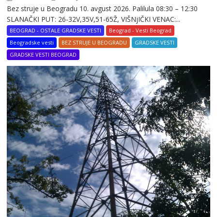
Bez struje u Beogradu 10. avgust 2026. Palilula 08:30 – 12:30
SLANAČKI PUT: 26-32V,35V,51-65Ž, VIŠNjIČKI VENAC:...
BEOGRAD - OSTALE GRADSKE VESTI
Beograd - Vesti Beograd
Beogradske vesti
BEZ STRUJE U BEOGRADU
GRADSKE VESTI
GRADSKE VESTI BEOGRAD