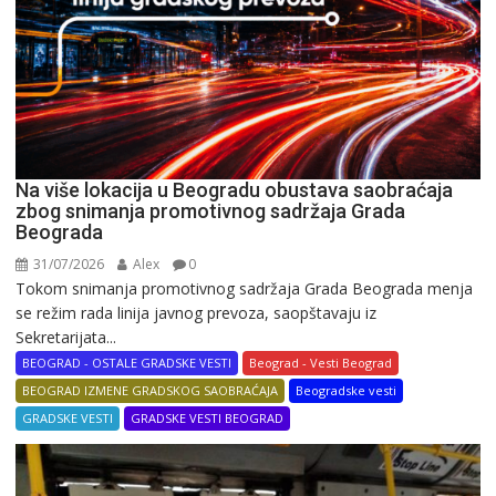
Na više lokacija u Beogradu obustava saobraćaja
zbog snimanja promotivnog sadržaja Grada
Beograda
31/07/2026
Alex
0
Tokom snimanja promotivnog sadržaja Grada Beograda menja
se režim rada linija javnog prevoza, saopštavaju iz
Sekretarijata...
BEOGRAD - OSTALE GRADSKE VESTI
Beograd - Vesti Beograd
BEOGRAD IZMENE GRADSKOG SAOBRAĆAJA
Beogradske vesti
GRADSKE VESTI
GRADSKE VESTI BEOGRAD