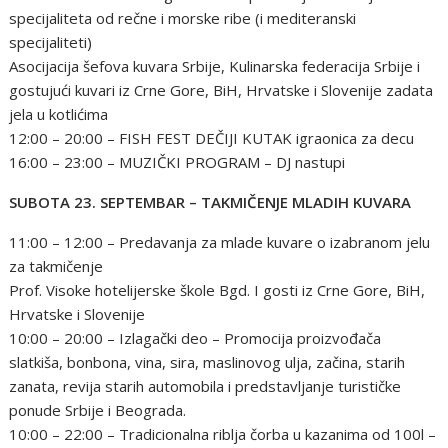
specijaliteta od rečne i morske ribe (i mediteranski
specijaliteti)
Asocijacija šefova kuvara Srbije, Kulinarska federacija Srbije i
gostujući kuvari iz Crne Gore, BiH, Hrvatske i Slovenije zadata
jela u kotlićima
12:00 – 20:00 – FISH FEST DEČIJI KUTAK igraonica za decu
16:00 – 23:00 – MUZIČKI PROGRAM – DJ nastupi
SUBOTA 23. SEPTEMBAR – TAKMIČENJE MLADIH KUVARA
11:00 – 12:00 – Predavanja za mlade kuvare o izabranom jelu
za takmičenje
Prof. Visoke hotelijerske škole Bgd. I gosti iz Crne Gore, BiH,
Hrvatske i Slovenije
10:00 – 20:00 – Izlagački deo – Promocija proizvođača
slatkiša, bonbona, vina, sira, maslinovog ulja, začina, starih
zanata, revija starih automobila i predstavljanje turističke
ponude Srbije i Beograda.
10:00 – 22:00 – Tradicionalna riblja čorba u kazanima od 100l –