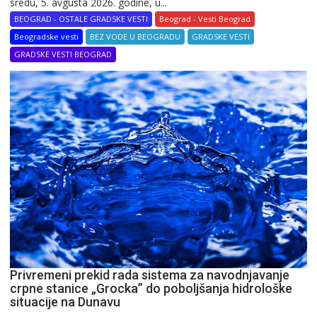
sredu, 5. avgusta 2026. godine, u...
BEOGRAD - OSTALE GRADSKE VESTI
Beograd - Vesti Beograd
Beogradske vesti
BEZ VODE U BEOGRADU
GRADSKE VESTI
GRADSKE VESTI BEOGRAD
Privremeni prekid rada sistema za navodnjavanje
crpne stanice „Grocka” do poboljšanja hidrološke
situacije na Dunavu