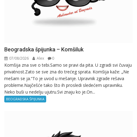
Beogradska špijunka – Komšiluk
07/08/2026
Alex
0
Komšija zna sve o tebi.Samo se pravi da pita. U zgradi svi čuvaju
privatnost.Zato se sve zna do trećeg sprata. Komšija kaže: „Ne
mešam se ja.“To je uvod u mešanje. Upravnik zgrade rešava
probleme.Najčešće tako što ih prosledi sledećem upravniku.
Neko buši u nedelju ujutru.Svi znaju ko je.On...
BEOGRADSKA ŠPIJUNKA