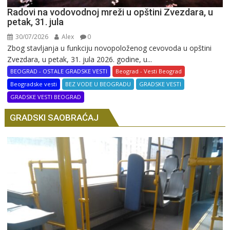
Radovi na vodovodnoj mreži u opštini Zvezdara, u
petak, 31. jula
30/07/2026
Alex
0
Zbog stavljanja u funkciju novopoloženog cevovoda u opštini
Zvezdara, u petak, 31. jula 2026. godine, u...
BEOGRAD - OSTALE GRADSKE VESTI
Beograd - Vesti Beograd
Beogradske vesti
BEZ VODE U BEOGRADU
GRADSKE VESTI
GRADSKE VESTI BEOGRAD
GRADSKI SAOBRAĆAJ