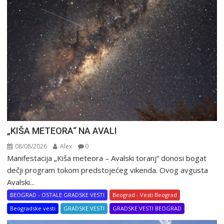
„KIŠA METEORA“ NA AVALI
08/08/2026
Alex
0
Manifestacija „Kiša meteora – Avalski toranj“ donosi bogat
dečji program tokom predstojećeg vikenda. Ovog avgusta
Avalski...
BEOGRAD - OSTALE GRADSKE VESTI
Beograd - Vesti Beograd
Beogradske vesti
GRADSKE VESTI
GRADSKE VESTI BEOGRAD