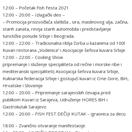
12:00 – Početak Fish Festa 2021
12:00 – 20:00 – Izlagački deo –
– Promocija proizvođača slatkiša , sira, maslinovog ulja, začina,
starih zanata, revija starih automobila i predstavljanje
turističke ponude Srbije i Beograda.
12:00 – 22:00 – Tradicionalna riblja čorba u kazanima od 100l
Kuvari restorana „Vodenica“ i Asocijacije šefova kuvara Srbije
12:00 – 22:00 – Cooking Show
pripremanje i služenje specijaliteta od rečne i morske ribe i
mediteranski specijaliteti) Asocijacija šefova kuvara Srbije,
Kulinarska federacija Srbije i gostujući kuvari iz Crne Gore, BiH,
Hrvatske i Slovenije
12:00 – 20:00 – Pripremanje sarajevskih ćevapa pred
publikom Kuvari iz Sarajeva, Udruženje HORES BiH i
Gastrokutak Sarajevo
12:00 – 20:00 – FISH FEST DEČIJI KUTAK – igraonica za decu
18:00 – Zvanično otvaranje manifestacije