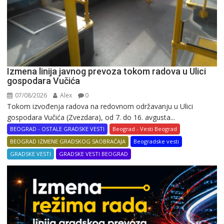
Izmena linija javnog prevoza tokom radova u Ulici
gospodara Vučića
07/08/2026
Alex
0
Tokom izvođenja radova na redovnom održavanju u Ulici
gospodara Vučića (Zvezdara), od 7. do 16. avgusta...
BEOGRAD - OSTALE GRADSKE VESTI
Beograd - Vesti Beograd
BEOGRAD IZMENE GRADSKOG SAOBRAĆAJA
Beogradske vesti
GRADSKE VESTI
GRADSKE VESTI BEOGRAD