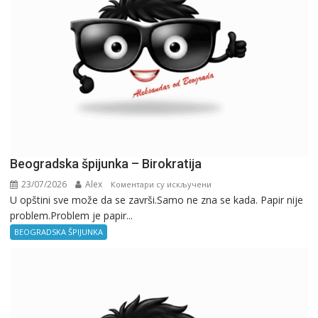
Beogradska špijunka – Birokratija
23/07/2026
Alex
на
Коментари су искључени
U opštini sve može da se završi.Samo ne zna se kada. Papir nije
Beogradska
problem.Problem je papir...
špijunka
–
BEOGRADSKA ŠPIJUNKA
Birokratija