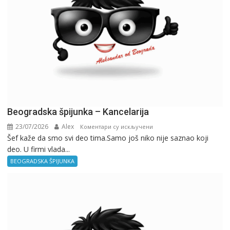
Beogradska špijunka – Kancelarija
23/07/2026
Alex
на
Коментари су искључени
Šef kaže da smo svi deo tima.Samo još niko nije saznao koji
Beogradska
deo. U firmi vlada...
špijunka
–
BEOGRADSKA ŠPIJUNKA
Kancelarija