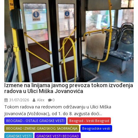
Izmene na linijama javnog prevoza tokom izvođenja
radova u Ulici Miška Jovanovića
31/07/2026
Alex
0
Tokom radova na redovnom održavanju u Ulici Miška
Jovanovića (Voždovac), od 1. do 8. avgusta doći...
BEOGRAD - OSTALE GRADSKE VESTI
Beograd - Vesti Beograd
BEOGRAD IZMENE GRADSKOG SAOBRAĆAJA
Beogradske vesti
GRADSKE VESTI
GRADSKE VESTI BEOGRAD