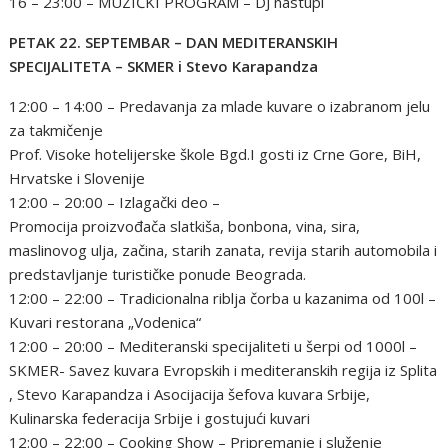
16 – 23:00 – MUZIČKI PROGRAM – DJ nastupi
PETAK 22. SEPTEMBAR – DAN MEDITERANSKIH
SPECIJALITETA – SKMER i Stevo Karapandza
12:00 – 14:00 – Predavanja za mlade kuvare o izabranom jelu
za takmičenje
Prof. Visoke hotelijerske škole Bgd.I gosti iz Crne Gore, BiH,
Hrvatske i Slovenije
12:00 – 20:00 – Izlagački deo –
Promocija proizvođača slatkiša, bonbona, vina, sira,
maslinovog ulja, začina, starih zanata, revija starih automobila i
predstavljanje turističke ponude Beograda.
12:00 – 22:00 – Tradicionalna riblja čorba u kazanima od 100l –
Kuvari restorana „Vodenica“
12:00 – 20:00 – Mediteranski specijaliteti u šerpi od 1000l –
SKMER- Savez kuvara Evropskih i mediteranskih regija iz Splita
, Stevo Karapandza i Asocijacija šefova kuvara Srbije,
Kulinarska federacija Srbije i gostujući kuvari
12:00 – 22:00 – Cooking Show – Pripremanje i služenje