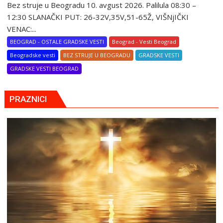
Bez struje u Beogradu 10. avgust 2026. Palilula 08:30 –
12:30 SLANAČKI PUT: 26-32V,35V,51-65Ž, VIŠNjIČKI
VENAC:...
BEOGRAD - OSTALE GRADSKE VESTI
Beograd - Vesti Beograd
Beogradske vesti
BEZ STRUJE U BEOGRADU
GRADSKE VESTI
GRADSKE VESTI BEOGRAD
PRAZNICI