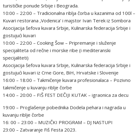
turističke ponude Srbije i Beograda.
10:00 – 22:00 – Tradicionalna riblja čorba u kazanima od 100l –
Kuvari restorana ,Vodenica’ i majstor Ivan Terek iz Sombora
Asocijacija šefova kuvara Srbije, Kulinarska federacija Srbije i
gostujući kuvari
10:00 – 22:00 – Cooking Šow – Pripremanje i služenje
specijaliteta od rečne i morske ribe (i mediteranski
specijaliteti)
Asocijacija šefova kuvara Srbije, Kulinarska federacija Srbije i
gostujući kuvari iz Crne Gore, BiH, Hrvatske i Slovenije
16:00 – 18:00 – Takmičenje kuvara profesionalaca – Pozivno
takmičenje u kuvanju riblje čorbe
14:00 – 20:00 – FIŠ FEST DEČIJI KUTAK – igraonica za decu
19:00 – Proglašenje pobednika Dodela pehara i nagrada u
kuvanju riblje čorbe
16: 00 – 23:00 – MUZIČKI PROGRAM – DJ NASTUPI
23:00 – Zatvaranje Fiš Festa 2023.