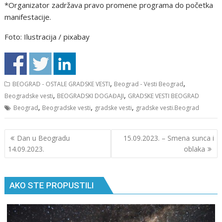
*Organizator zadržava pravo promene programa do početka
manifestacije.
Foto: Ilustracija / pixabay
,
,
BEOGRAD - OSTALE GRADSKE VESTI
Beograd - Vesti Beograd
,
,
Beogradske vesti
BEOGRADSKI DOGAĐAJI
GRADSKE VESTI BEOGRAD
,
,
,
Beograd
Beogradske vesti
gradske vesti
gradske vesti.Beograd
Кретање
Dan u Beogradu
15.09.2023. – Smena sunca i
чланка
14.09.2023.
oblaka
AKO STE PROPUSTILI