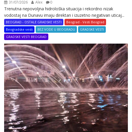
31/07/2026
Alex
0
Trenutna nepovoljna hidrološka situacija i rekordno nizak
vodostaj na Dunavu imaju direktan i izuzetno negativan uticaj...
BEOGRAD - OSTALE GRADSKE VESTI
Beograd - Vesti Beograd
Beogradske vesti
BEZ VODE U BEOGRADU
GRADSKE VESTI
GRADSKE VESTI BEOGRAD