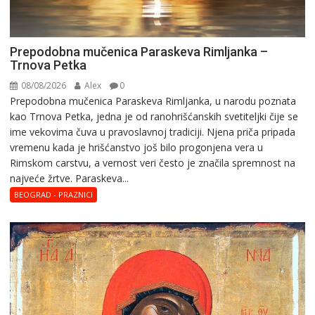
Prepodobna mučenica Paraskeva Rimljanka –
Trnova Petka
08/08/2026
Alex
0
Prepodobna mučenica Paraskeva Rimljanka, u narodu poznata
kao Trnova Petka, jedna je od ranohrišćanskih svetiteljki čije se
ime vekovima čuva u pravoslavnoj tradiciji. Njena priča pripada
vremenu kada je hrišćanstvo još bilo progonjena vera u
Rimskom carstvu, a vernost veri često je značila spremnost na
najveće žrtve. Paraskeva...
BEOGRAD - PRAZNICI