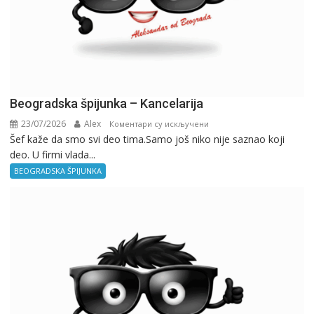
Beogradska špijunka – Kancelarija
23/07/2026
Alex
на
Коментари су искључени
Šef kaže da smo svi deo tima.Samo još niko nije saznao koji
Beogradska
deo. U firmi vlada...
špijunka
–
BEOGRADSKA ŠPIJUNKA
Kancelarija