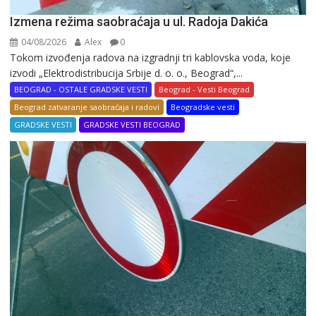
Izmena režima saobraćaja u ul. Radoja Dakića
04/08/2026
Alex
0
Tokom izvođenja radova na izgradnji tri kablovska voda, koje
izvodi „Elektrodistribucija Srbije d. o. o., Beograd“,...
BEOGRAD - OSTALE GRADSKE VESTI
Beograd - Vesti Beograd
Beograd zatvaranje saobraćaja i radovi
Beogradske vesti
GRADSKE VESTI
GRADSKE VESTI BEOGRAD