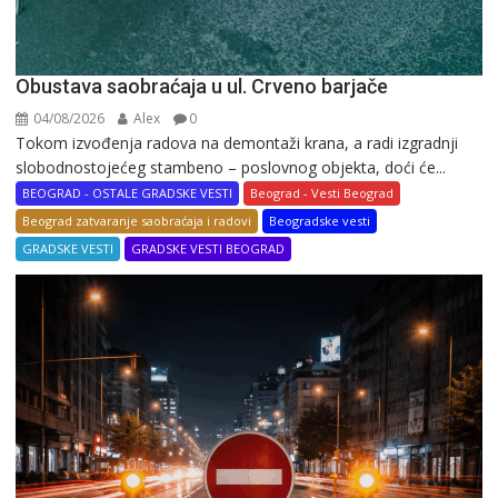
Obustava saobraćaja u ul. Crveno barjače
04/08/2026
Alex
0
Tokom izvođenja radova na demontaži krana, a radi izgradnji
slobodnostojećeg stambeno – poslovnog objekta, doći će...
BEOGRAD - OSTALE GRADSKE VESTI
Beograd - Vesti Beograd
Beograd zatvaranje saobraćaja i radovi
Beogradske vesti
GRADSKE VESTI
GRADSKE VESTI BEOGRAD