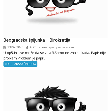
Beogradska špijunka – Birokratija
23/07/2026
Alex
на
Коментари су искључени
U opštini sve može da se završi.Samo ne zna se kada. Papir nije
Beogradska
problem.Problem je papir...
špijunka
–
BEOGRADSKA ŠPIJUNKA
Birokratija