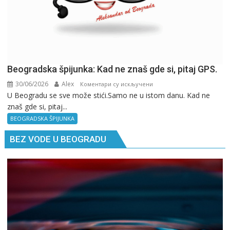
Beogradska špijunka: Kad ne znaš gde si, pitaj GPS.
30/06/2026
Alex
на
Коментари су искључени
U Beogradu se sve može stići.Samo ne u istom danu. Kad ne
Beogradska
znaš gde si, pitaj...
špijunka:
Kad
BEOGRADSKA ŠPIJUNKA
ne
BEZ VODE U BEOGRADU
znaš
gde
si,
pitaj
GPS.