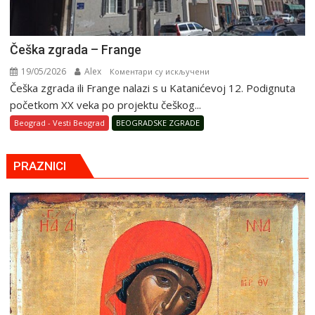
Češka zgrada – Frange
19/05/2026
Alex
на
Коментари су искључени
Češka zgrada ili Frange nalazi s u Katanićevoj 12. Podignuta
Češka
zgrada
početkom XX veka po projektu češkog...
–
Beograd - Vesti Beograd
BEOGRADSKE ZGRADE
Frange
PRAZNICI