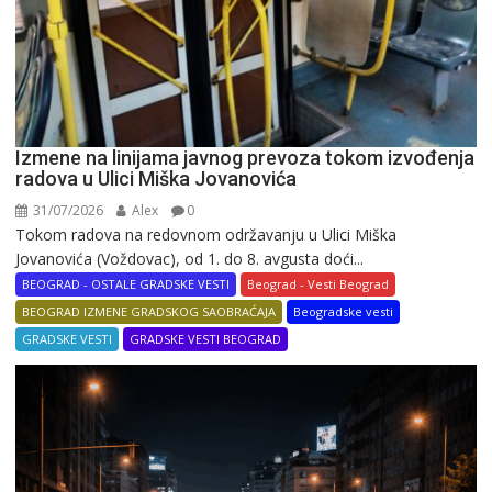
Izmene na linijama javnog prevoza tokom izvođenja
radova u Ulici Miška Jovanovića
31/07/2026
Alex
0
Tokom radova na redovnom održavanju u Ulici Miška
Jovanovića (Voždovac), od 1. do 8. avgusta doći...
BEOGRAD - OSTALE GRADSKE VESTI
Beograd - Vesti Beograd
BEOGRAD IZMENE GRADSKOG SAOBRAĆAJA
Beogradske vesti
GRADSKE VESTI
GRADSKE VESTI BEOGRAD