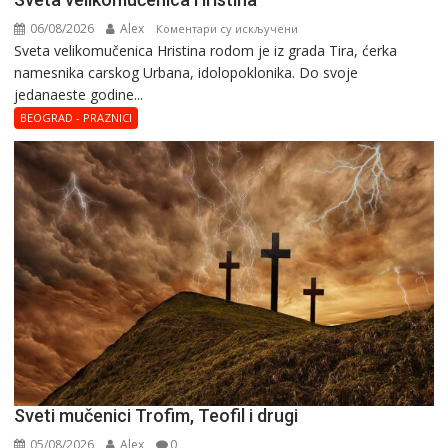
06/08/2026
Alex
на
Коментари су искључени
Svеta vеlikоmučеnica Hristina rodom je iz grada Tira, ćerka
Svеta
namesnika carskog Urbana, idolopoklonika. Dо svоје
vеlikоmučеnica
јеdanaеstе gоdinе...
Hristina
BEOGRAD - PRAZNICI
Sveti mučenici Trofim, Teofil i drugi
05/08/2026
Alex
0