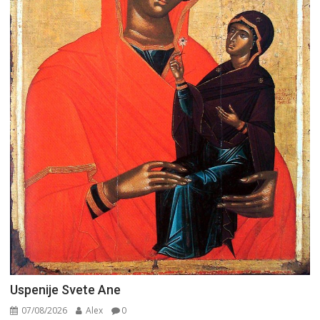
Uspenije Svete Ane
07/08/2026
Alex
0