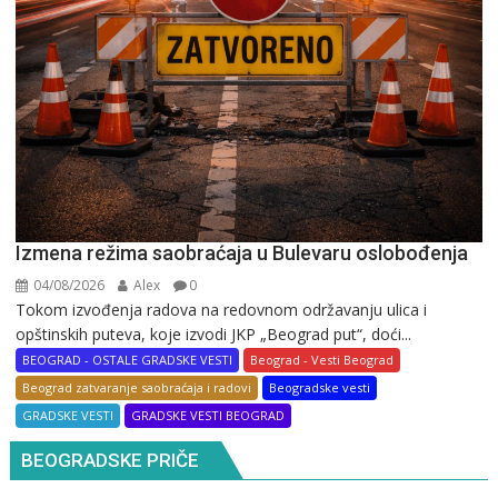
Izmena režima saobraćaja u Bulevaru oslobođenja
04/08/2026
Alex
0
Tokom izvođenja radova na redovnom održavanju ulica i
opštinskih puteva, koje izvodi JKP „Beograd put“, doći...
BEOGRAD - OSTALE GRADSKE VESTI
Beograd - Vesti Beograd
Beograd zatvaranje saobraćaja i radovi
Beogradske vesti
GRADSKE VESTI
GRADSKE VESTI BEOGRAD
BEOGRADSKE PRIČE