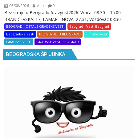
05/08/2026
Alex
0
Bez struje u Beogradu 6. avgust2026. Vračar 08:30 – 15:00
BRANIČEVSKA: 17, LAMARTINOVA: 27,31, Voždovac 08:30...
BEOGRAD - OSTALE GRADSKE VESTI
Beograd - Vesti Beograd
Beogradske vesti
BEZ STRUJE U BEOGRADU
Filmske vesti
GRADSKE VESTI
GRADSKE VESTI BEOGRAD
BEOGRADSKA ŠPIJUNKA