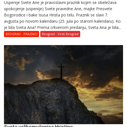
Uspenije Svete Ane je pravoslavni praznik kojim se obeležava
upokojenje (uspenije) Svete pravedne Ane, majke Presvete
Bogorodice i bake Isusa Hrista po telu. Praznik se slavi 7.
avgusta po novom kalendaru (25. jula po starom kalendaru). Ko
je bila Sveta Ana? Prema crkvenom predanju, Sveta Ana je bila...
BEOGRAD - PRAZNICI
Beograd - Vesti Beograd
Svеta vеlikоmučеnica Hristina