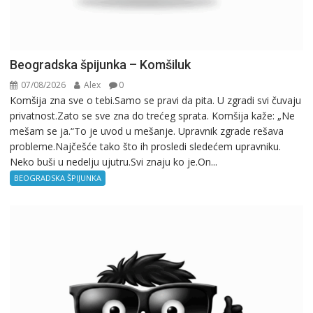
Beogradska špijunka – Komšiluk
07/08/2026
Alex
0
Komšija zna sve o tebi.Samo se pravi da pita. U zgradi svi čuvaju
privatnost.Zato se sve zna do trećeg sprata. Komšija kaže: „Ne
mešam se ja.“To je uvod u mešanje. Upravnik zgrade rešava
probleme.Najčešće tako što ih prosledi sledećem upravniku.
Neko buši u nedelju ujutru.Svi znaju ko je.On...
BEOGRADSKA ŠPIJUNKA