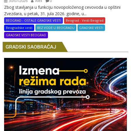
30/07/2026
Alex
0
Zbog stavljanja u funkciju novopoloženog cevovoda u opštini
Zvezdara, u petak, 31. jula 2026. godine, u...
BEOGRAD - OSTALE GRADSKE VESTI
Beograd - Vesti Beograd
Beogradske vesti
BEZ VODE U BEOGRADU
GRADSKE VESTI
GRADSKE VESTI BEOGRAD
GRADSKI SAOBRAĆAJ