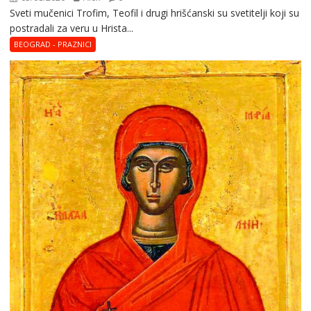
Sveti mučenici Trofim, Teofil i drugi hrišćanski su svetitelji koji su
postradali za veru u Hrista...
BEOGRAD - PRAZNICI