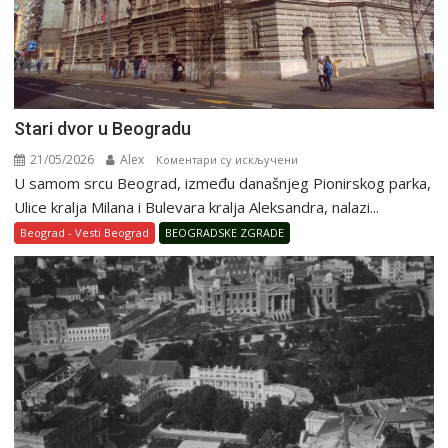
Stari dvor u Beogradu
21/05/2026
Alex
на
Коментари су искључени
U samom srcu Beograd, između današnjeg Pionirskog parka,
Stari
dvor
Ulice kralja Milana i Bulevara kralja Aleksandra, nalazi...
u
Beograd - Vesti Beograd
BEOGRADSKE ZGRADE
Beogradu