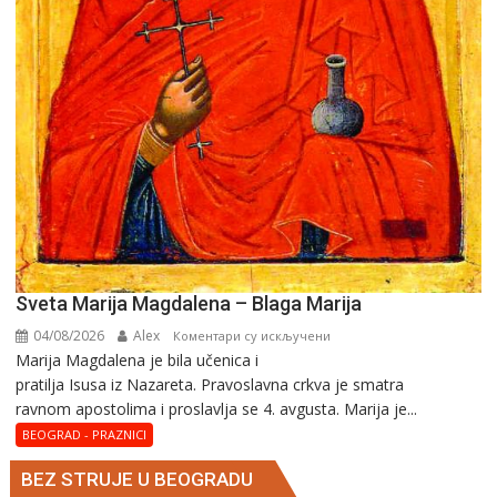
Sveta Marija Magdalena – Blaga Marija
04/08/2026
Alex
на
Коментари су искључени
Marija Magdalena je bila učenica i
Sveta
pratilja Isusa iz Nazareta. Pravoslavna crkva je smatra
Marija
ravnom apostolima i proslavlja se 4. avgusta. Marija je...
Magdalena
–
BEOGRAD - PRAZNICI
Blaga
BEZ STRUJE U BEOGRADU
Marija