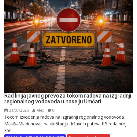
Rad linija javnog prevoza tokom radova na izgradnji
regionalnog vodovoda u naselju Umčari
31/07/2026
Alex
0
Tokom izvođenja radova na izgradnji regionalnog vodovoda
Makiš–Mladenovac na ukrštanju državnih puteva IIB reda broj
350...