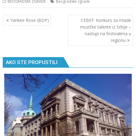
BEOGRADSKE ZGRADE
Beogradske zgrade
Кретање
Yankee Rose (BDP)
CEBEF: Konkurs za mlade
чланка
muzičke talente iz Srbije –
nastupi na festivalima u
regionu
AKO STE PROPUSTILI