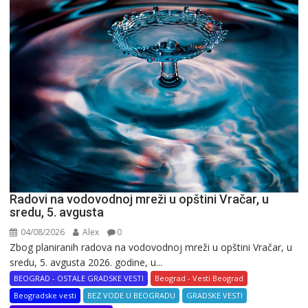
Radovi na vodovodnoj mreži u opštini Vračar, u
sredu, 5. avgusta
04/08/2026
Alex
0
Zbog planiranih radova na vodovodnoj mreži u opštini Vračar, u
sredu, 5. avgusta 2026. godine, u...
BEOGRAD - OSTALE GRADSKE VESTI
Beograd - Vesti Beograd
Beogradske vesti
BEZ VODE U BEOGRADU
GRADSKE VESTI