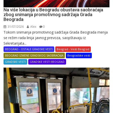
Na više lokacija u Beogradu obustava saobraćaja
zbog snimanja promotivnog sadržaja Grada
Beograda
31/07/2026
Alex
0
Tokom snimanja promotivnog sadržaja Grada Beograda menja
se režim rada linija javnog prevoza, saopštavaju iz
Sekretarijata...
BEOGRAD - OSTALE GRADSKE VESTI
Beograd - Vesti Beograd
BEOGRAD IZMENE GRADSKOG SAOBRAĆAJA
Beogradske vesti
GRADSKE VESTI
GRADSKE VESTI BEOGRAD