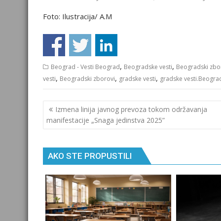
Foto: Ilustracija/ A.M
,
,
Beograd - Vesti Beograd
Beogradske vesti
Beogradski zbo
,
,
,
vesti
Beogradski zborovi
gradske vesti
gradske vesti.Beogra
Кретање
Izmena linija javnog prevoza tokom održavanja
чланка
manifestacije „Snaga jedinstva 2025”
AKO STE PROPUSTILI