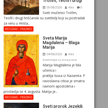
Trofim, Teofil i drugi
05/08/2026
Alex
0
Sveti mučenici Trofim,
Teofil i drugi hrišćanski su svetitelji koji su postradali
za veru u Hrista...
BEOGRAD - PRAZNICI
Sveta Marija
Magdalena – Blaga
Marija
04/08/2026
Alex
на
Коментари су искључени
Marija Magdalena je bila
Sveta
učenica i
Marija
pratilja Isusa iz Nazareta. P
Magdalena
ravoslavna crkva je smatra
–
ravnom apostolima i
Blaga
proslavlja se 4. avgusta. Marija je...
Marija
BEOGRAD - PRAZNICI
Sveti prorok Jezekilj