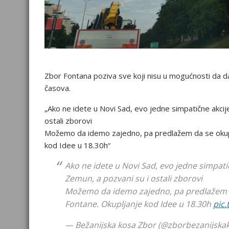
Zbor Fontana poziva sve koji nisu u mogućnosti da
časova.
„Ako ne idete u Novi Sad, evo jedne simpatične akcij
ostali zborovi
Možemo da idemo zajedno, pa predlažem da se okup
kod Idee u 18.30h“
Ako ne idete u Novi Sad, evo jedne simpati
Zemun, a pozvani su i ostali zborovi
Možemo da idemo zajedno, pa predlažem d
Fontane. Okupljanje kod Idee u 18.30h
pic
— Bežanijska kosa Zbor (@zborbezanijska