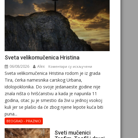
Svеta vеlikоmučеnica Hristina
06/08/2026
Alex
на
Коментари су искључени
Svеta vеlikоmučеnica Hristina rodom je iz grada
Svеta
Tira, ćerka namesnika carskog Urbana,
vеlikоmučеnica
idolopoklonika. Dо svоје јеdanaеstе gоdinе nije
Hristina
znala ništa o hrišćanstvu a kada je napunila 11
gоdina, otac ju je smestio da živi u jednoj vsokoj
kuli jer se plašio da će zbog njene lepote kuća biti
puna...
BEOGRAD - PRAZNICI
Sveti mučenici