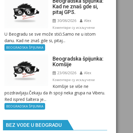
Beogradska špijunka:
Kad ne znaš gde si,
pitaj GPS.
30/06/2026
Alex
на
Коментари су искључени
U Beogradu se sve može stići.Samo ne u istom
Beogradska
danu. Kad ne znaš gde si, pitaj...
špijunka:
Kad
BEOGRADSKA ŠPIJUNKA
ne
Beogradska špijunka:
znaš
Komšije
gde
23/06/2026
Alex
si,
pitaj
на
Коментари су искључени
Komšije se više ne
GPS.
Beogradska
pozdravljaju.Čekaju da ih spoji neka grupa na Viberu.
špijunka:
Red ispred šaltera je...
Komšije
BEOGRADSKA ŠPIJUNKA
BEZ VODE U BEOGRADU