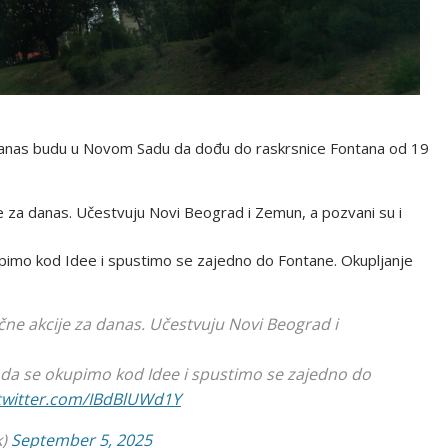
 danas budu u Novom Sadu da dođu do raskrsnice Fontana od 19
e za danas. Učestvuju Novi Beograd i Zemun, a pozvani su i
imo kod Idee i spustimo se zajedno do Fontane. Okupljanje
čne akcije za danas. Učestvuju Novi Beograd i
a se okupimo kod Idee i spustimo se zajedno do
.twitter.com/IBdBlUWd1Y
k)
September 5, 2025