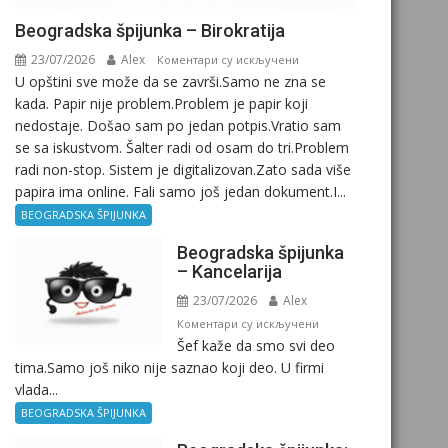
Beogradska špijunka – Birokratija
23/07/2026
Alex
на
Коментари су искључени
U opštini sve može da se završi.Samo ne zna se
Beogradska
kada. Papir nije problem.Problem je papir koji
špijunka
nedostaje. Došao sam po jedan potpis.Vratio sam
–
se sa iskustvom. Šalter radi od osam do tri.Problem
Birokratija
radi non-stop. Sistem je digitalizovan.Zato sada više
papira ima online. Fali samo još jedan dokument.I...
BEOGRADSKA ŠPIJUNKA
Beogradska špijunka
– Kancelarija
23/07/2026
Alex
на
Коментари су искључени
Šef kaže da smo svi deo
Beogradska
tima.Samo još niko nije saznao koji deo. U firmi
špijunka
vlada...
–
Kancelarija
BEOGRADSKA ŠPIJUNKA