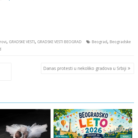
,
,
,
rovi
GRADSKE VESTI
GRADSKE VESTI BEOGRAD
Beograd
Beogradske
d
Danas protesti u nekoliko gradova u Srbiji