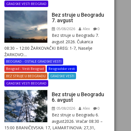
GRADSKE VESTI BEOGRAD
Bez struje u Beogradu
7. avgust
05/08/2026
Alex
0
Bez struje u Beogradu 7.
avgust 2026. Čukarica
08:30 – 12:00 ŽARKOVAČKI BREG: 1-7, Naselje
ŽARKOVO:...
BEOGRAD - OSTALE GRADSKE VESTI
Beograd - Vesti Beograd
Beogradske vesti
BEZ STRUJE U BEOGRADU
GRADSKE VESTI
GRADSKE VESTI BEOGRAD
Bez struje u Beogradu
6. avgust
05/08/2026
Alex
0
Bez struje u Beogradu 6.
avgust2026. Vračar 08:30 –
15:00 BRANIČEVSKA: 17, LAMARTINOVA: 27,31,