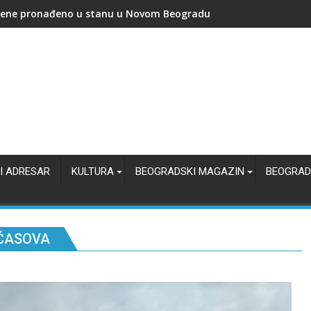
 bio Đura Jakšić i zašto je njegova kuća važna za Beograd?
I ADRESAR
KULTURA
BEOGRADSKI MAGAZIN
BEOGRAD
 ČASOVA