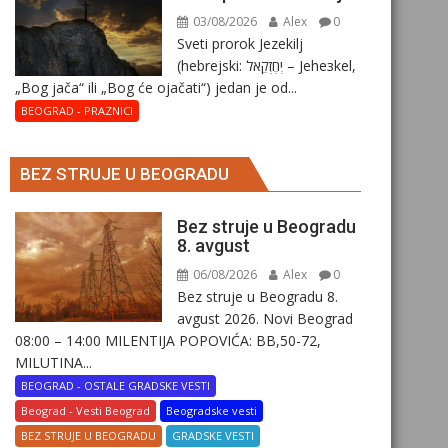
03/08/2026
Alex
0
Sveti prorok Jezekilj
(hebrejski: יְחֶזְקֵאל – Jehезkel,
„Bog jača“ ili „Bog će ojačati“) jedan je od...
BEOGRAD - PRAZNICI
BEZ STRUJE U BEOGRADU
Bez struje u Beogradu
8. avgust
06/08/2026
Alex
0
Bez struje u Beogradu 8.
avgust 2026. Novi Beograd
08:00 – 14:00 MILENTIJA POPOVIĆA: BB,50-72,
MILUTINA...
BEOGRAD - OSTALE GRADSKE VESTI
Beograd - Vesti Beograd
Beogradske vesti
BEZ STRUJE U BEOGRADU
GRADSKE VESTI