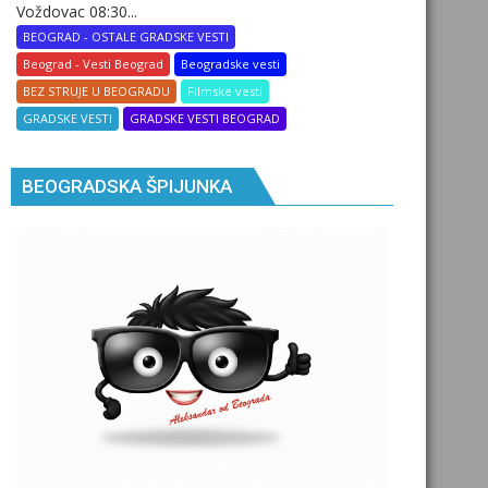
Voždovac 08:30...
BEOGRAD - OSTALE GRADSKE VESTI
Beograd - Vesti Beograd
Beogradske vesti
BEZ STRUJE U BEOGRADU
Filmske vesti
GRADSKE VESTI
GRADSKE VESTI BEOGRAD
BEOGRADSKA ŠPIJUNKA