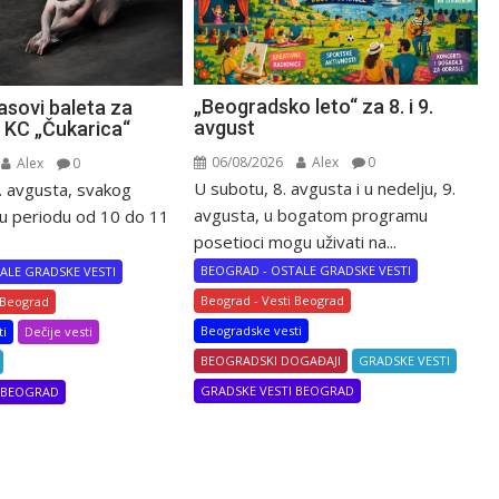
„Beogradsko leto“ za 8. i 9.
asovi baleta za
avgust
u KC „Čukarica“
06/08/2026
Alex
0
Alex
0
U subotu, 8. avgusta i u nedelju, 9.
. avgusta, svakog
avgusta, u bogatom programu
u periodu od 10 do 11
posetioci mogu uživati na...
BEOGRAD - OSTALE GRADSKE VESTI
ALE GRADSKE VESTI
Beograd - Vesti Beograd
 Beograd
Beogradske vesti
ti
Dečije vesti
BEOGRADSKI DOGAĐAJI
GRADSKE VESTI
GRADSKE VESTI BEOGRAD
I BEOGRAD