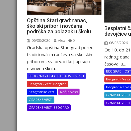
Opština Stari grad: ranac,
školski pribor i novčana
Besplatni č
podrška za polazak u školu
devojčice 
06/08/2026
Alex
0
06/08/2026
Gradska opština Stari grad pored
Od 10. do 21
tradicionalnih rančeva sa školskim
radnog dana 
priborom, svi prvaci koji upisuju
časova, u...
osnovnu školu...
BEOGRAD - OST
BEOGRAD - OSTALE GRADSKE VESTI
Beograd - Vesti
Beograd - Vesti Beograd
Beogradske ves
Beogradske vesti
Dečije vesti
GRADSKE VESTI
GRADSKE VESTI
GRADSKE VEST
GRADSKE VESTI BEOGRAD