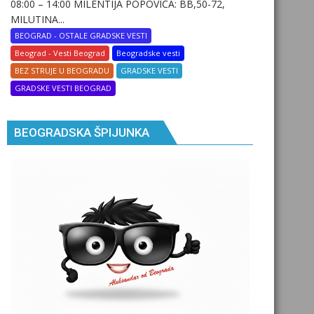
08:00 – 14:00 MILENTIJA POPOVIĆA: BB,50-72,
MILUTINA...
BEOGRAD - OSTALE GRADSKE VESTI
Beograd - Vesti Beograd
Beogradske vesti
BEZ STRUJE U BEOGRADU
GRADSKE VESTI
GRADSKE VESTI BEOGRAD
BEOGRADSKA ŠPIJUNKA