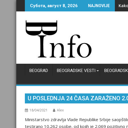
Skip
AMD 
Субота, август 8, 2026
NAJNOVIJE
to
content
BEOGRAD
BEOGRADSKE VESTI
BEOGRADSK
U POSLEDNJA 24 ČASA ZARAŽENO 2.
18/04/2021
Alex
Ministarstvo zdravlja Vlade Republike Srbije saopštil
testirano 10.262 osobe, od kojih je 2.069 pozitivno n