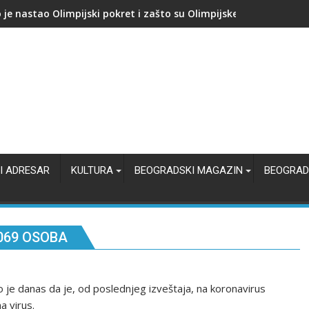
kupuje proizvođača AI čipova: Počinje nova bitka za jeftiniju veš
I ADRESAR
KULTURA
BEOGRADSKI MAGAZIN
BEOGRAD
069 OSOBA
o je danas da je, od poslednjeg izveštaja, na koronavirus
a virus.