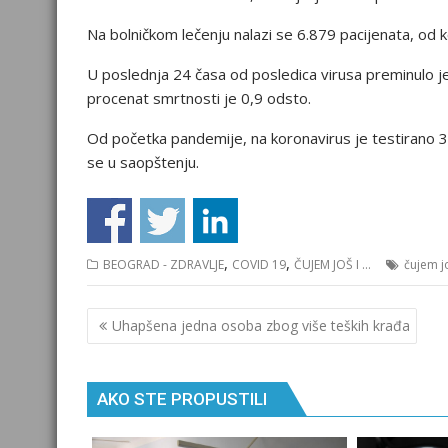
Na bolničkom lečenju nalazi se 6.879 pacijenata, od k
U poslednja 24 časa od posledica virusa preminulo je
procenat smrtnosti je 0,9 odsto.
Od početka pandemije, na koronavirus je testirano 3.
se u saopštenju.
,
,
BEOGRAD - ZDRAVLJE
COVID 19
ČUJEM JOŠ I ...
čujem j
Кретање
Uhapšena jedna osoba zbog više teških krađa
чланка
AKO STE PROPUSTILI