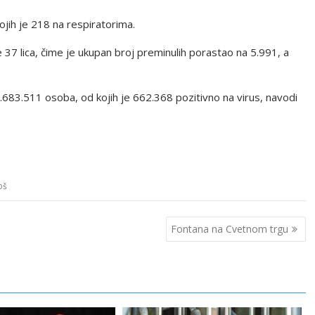
ojih je 218 na respiratorima.
 37 lica, čime je ukupan broj preminulih porastao na 5.991, a
683.511 osoba, od kojih je 662.368 pozitivno na virus, navodi
oš
Fontana na Cvetnom trgu