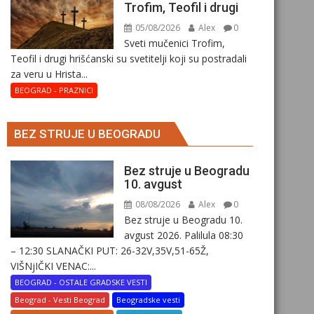
Trofim, Teofil i drugi
05/08/2026
Alex
0
Sveti mučenici Trofim,
Teofil i drugi hrišćanski su svetitelji koji su postradali
za veru u Hrista...
BEOGRAD - PRAZNICI
BEZ STRUJE U BEOGRADU
Bez struje u Beogradu
10. avgust
08/08/2026
Alex
0
Bez struje u Beogradu 10.
avgust 2026. Palilula 08:30
– 12:30 SLANAČKI PUT: 26-32V,35V,51-65Ž,
VIŠNjIČKI VENAC:...
BEOGRAD - OSTALE GRADSKE VESTI
Beograd - Vesti Beograd
Beogradske vesti