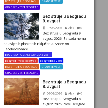
BEZ STRUJE U BEOGRADU
GRADSKE VESTI
GRADSKE VESTI BEOGRAD
Bez struje u Beogradu
9. avgust
07/08/2026
Alex
0
Bez struje u Beogradu 9.
avgust 2026. Za sada nema
najavljenih planiranih isključenja. Share on
FacebookShare...
BEOGRAD - OSTALE GRADSKE VESTI
Beograd - Vesti Beograd
Beogradske vesti
BEZ STRUJE U BEOGRADU
GRADSKE VESTI
GRADSKE VESTI BEOGRAD
Bez struje u Beogradu
8. avgust
06/08/2026
Alex
0
Bez struje u Beogradu 8.
avgust 2026. Novi Beograd