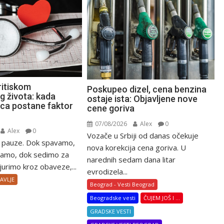
ritiskom
Poskupeo dizel, cena benzina
 života: kada
ostaje ista: Objavljene nove
ca postane faktor
cene goriva
07/08/2026
Alex
0
Alex
0
Vozače u Srbiji od danas očekuje
z pauze. Dok spavamo,
nova korekcija cena goriva. U
ramo, dok sedimo za
narednih sedam dana litar
 jurimo kroz obaveze,...
evrodizela...
AVLJE
Beograd - Vesti Beograd
Beogradske vesti
ČUJEM JOŠ I ...
GRADSKE VESTI