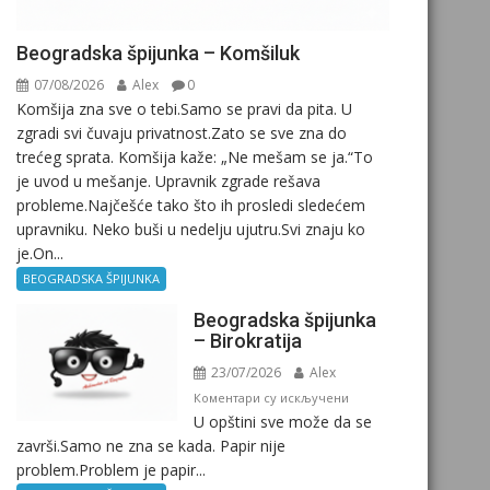
Beogradska špijunka – Komšiluk
07/08/2026
Alex
0
Komšija zna sve o tebi.Samo se pravi da pita. U
zgradi svi čuvaju privatnost.Zato se sve zna do
trećeg sprata. Komšija kaže: „Ne mešam se ja.“To
je uvod u mešanje. Upravnik zgrade rešava
probleme.Najčešće tako što ih prosledi sledećem
upravniku. Neko buši u nedelju ujutru.Svi znaju ko
je.On...
BEOGRADSKA ŠPIJUNKA
Beogradska špijunka
– Birokratija
23/07/2026
Alex
на
Коментари су искључени
U opštini sve može da se
Beogradska
završi.Samo ne zna se kada. Papir nije
špijunka
problem.Problem je papir...
–