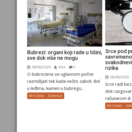
Srce pod p
Bubrezi: organi koji rade u tišini,
savremenog
sve dok više ne mogu
svakodnevi
08/08/2026
Alex
0
rizika
O bubrezima se uglavnom počne
08/08/2026
razmišljati tek kada nešto zaboli. Bol
Srce radi be
u leđima, kamen u bubregu...
dok razgova
BEOGRAD - ZDRAVLJE
računarom ili
BEOGRAD - ZDR