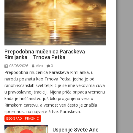
Prepodobna mučenica Paraskeva
Rimljanka – Trnova Petka
08/08/2026
Alex
0
Prepodobna mučenica Paraskeva Rimljanka, u
narodu poznata kao Trnova Petka, jedna je od
ranohrišćanskih svetiteljki čije se ime vekovima čuva
u pravoslavnoj tradiciji. Njena priča pripada vremenu
kada je hrišćanstvo još bilo progonjena vera u
Rimskom carstvu, a vernost veri često je značila
spremnost na najveće žrtve. Paraskeva...
BEOGRAD - PRAZNICI
Uspenije Svete Ane