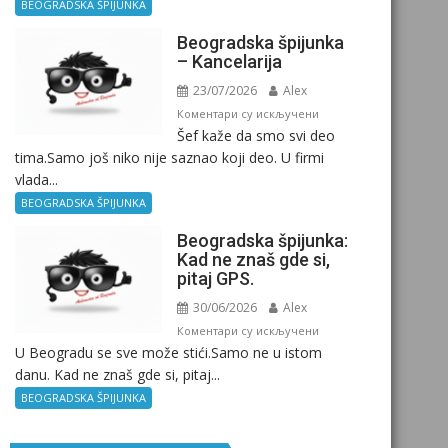
Birokratija
BEOGRADSKA ŠPIJUNKA
Beogradska špijunka
– Kancelarija
23/07/2026
Alex
на
Коментари су искључени
Šef kaže da smo svi deo
Beogradska
tima.Samo još niko nije saznao koji deo. U firmi
špijunka
vlada...
–
Kancelarija
BEOGRADSKA ŠPIJUNKA
Beogradska špijunka:
Kad ne znaš gde si,
pitaj GPS.
30/06/2026
Alex
на
Коментари су искључени
U Beogradu se sve može stići.Samo ne u istom
Beogradska
danu. Kad ne znaš gde si, pitaj...
špijunka:
Kad
BEOGRADSKA ŠPIJUNKA
ne
znaš