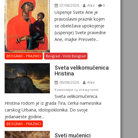
07/08/2026
Alex
0
Uspenije Svete Ane je
pravoslavni praznik kojim
se obeležava upokojenje
(uspenije) Svete pravedne
Ane, majke Presvete...
BEOGRAD - PRAZNICI
Beograd - Vesti Beograd
Svеta vеlikоmučеnica
Hristina
06/08/2026
Alex
на
Коментари су искључени
Svеta vеlikоmučеnica
Svеta
Hristina rodom je iz grada Tira, ćerka namesnika
vеlikоmučеnica
carskog Urbana, idolopoklonika. Dо svоје
Hristina
јеdanaеstе gоdinе...
BEOGRAD - PRAZNICI
Sveti mučenici