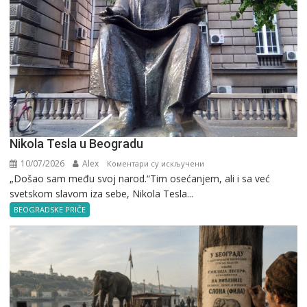
Nikola Tesla u Beogradu
10/07/2026
Alex
на
Коментари су искључени
„Došao sam među svoj narod.“Tim osećanjem, ali i sa već
Nikola
svetskom slavom iza sebe, Nikola Tesla...
Tesla
u
BEOGRADSKE PRIČE
Beogradu