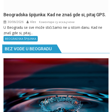
Beogradska špijunka: Kad ne znaš gde si, pitaj GPS.
30/06/2026
Alex
на
Коментари су искључени
U Beogradu se sve može stići.Samo ne u istom danu. Kad ne
Beogradska
znaš gde si, pitaj...
špijunka:
Kad
BEOGRADSKA ŠPIJUNKA
ne
BEZ VODE U BEOGRADU
znaš
gde
si,
pitaj
GPS.