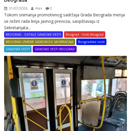
31/07/2026
Alex
0
Tokom snimanja promotivnog sadržaja Grada Beograda menja
se režim rada linija javnog prevoza, saopštavaju iz
Sekretarijata...
BEOGRAD - OSTALE GRADSKE VESTI
Beograd - Vesti Beograd
BEOGRAD IZMENE GRADSKOG SAOBRAĆAJA
Beogradske vesti
GRADSKE VESTI
GRADSKE VESTI BEOGRAD