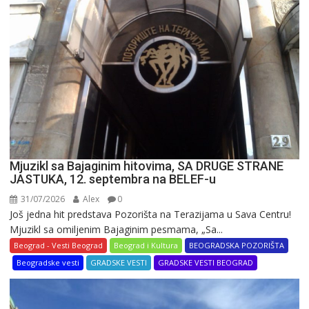
reklama
u
varoši
Mjuzikl sa Bajaginim hitovima, SA DRUGE STRANE
JASTUKA, 12. septembra na BELEF-u
31/07/2026
Alex
0
Još jedna hit predstava Pozorišta na Terazijama u Sava Centru!
Mjuzikl sa omiljenim Bajaginim pesmama, „Sa...
Beograd - Vesti Beograd
Beograd i Kultura
BEOGRADSKA POZORIŠTA
Beogradske vesti
GRADSKE VESTI
GRADSKE VESTI BEOGRAD