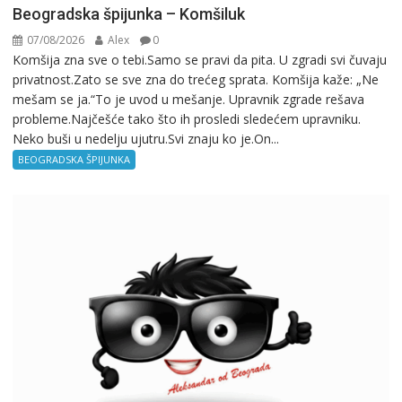
Beogradska špijunka – Komšiluk
07/08/2026
Alex
0
Komšija zna sve o tebi.Samo se pravi da pita. U zgradi svi čuvaju
privatnost.Zato se sve zna do trećeg sprata. Komšija kaže: „Ne
mešam se ja.“To je uvod u mešanje. Upravnik zgrade rešava
probleme.Najčešće tako što ih prosledi sledećem upravniku.
Neko buši u nedelju ujutru.Svi znaju ko je.On...
BEOGRADSKA ŠPIJUNKA