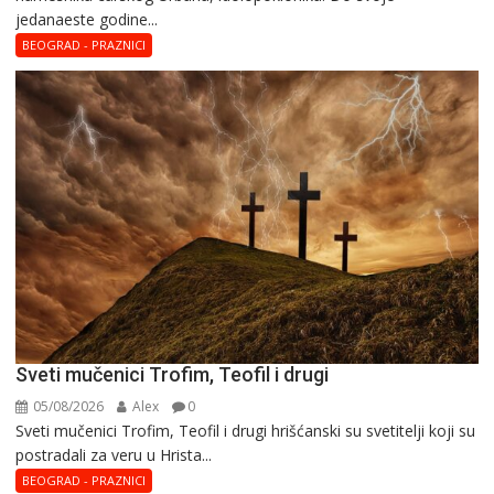
јеdanaеstе gоdinе...
Hristina
BEOGRAD - PRAZNICI
Sveti mučenici Trofim, Teofil i drugi
05/08/2026
Alex
0
Sveti mučenici Trofim, Teofil i drugi hrišćanski su svetitelji koji su
postradali za veru u Hrista...
BEOGRAD - PRAZNICI