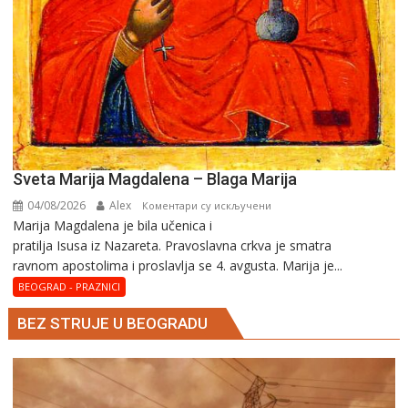
Sveta Marija Magdalena – Blaga Marija
04/08/2026
Alex
на
Коментари су искључени
Marija Magdalena je bila učenica i
Sveta
pratilja Isusa iz Nazareta. Pravoslavna crkva je smatra
Marija
ravnom apostolima i proslavlja se 4. avgusta. Marija je...
Magdalena
–
BEOGRAD - PRAZNICI
Blaga
BEZ STRUJE U BEOGRADU
Marija