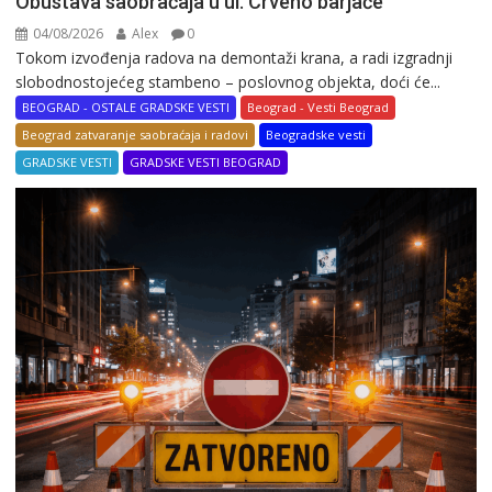
Obustava saobraćaja u ul. Crveno barjače
04/08/2026
Alex
0
Tokom izvođenja radova na demontaži krana, a radi izgradnji
slobodnostojećeg stambeno – poslovnog objekta, doći će...
BEOGRAD - OSTALE GRADSKE VESTI
Beograd - Vesti Beograd
Beograd zatvaranje saobraćaja i radovi
Beogradske vesti
GRADSKE VESTI
GRADSKE VESTI BEOGRAD