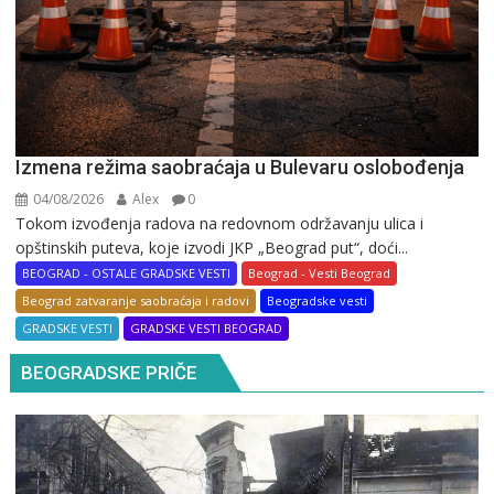
Izmena režima saobraćaja u Bulevaru oslobođenja
04/08/2026
Alex
0
Tokom izvođenja radova na redovnom održavanju ulica i
opštinskih puteva, koje izvodi JKP „Beograd put“, doći...
BEOGRAD - OSTALE GRADSKE VESTI
Beograd - Vesti Beograd
Beograd zatvaranje saobraćaja i radovi
Beogradske vesti
GRADSKE VESTI
GRADSKE VESTI BEOGRAD
BEOGRADSKE PRIČE