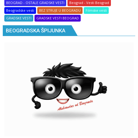
BEOGRAD - OSTALE GRADSKE VESTI
Beograd - Vesti Beograd
Beogradske vesti
BEZ STRUJE U BEOGRADU
Filmske vesti
GRADSKE VESTI
GRADSKE VESTI BEOGRAD
BEOGRADSKA ŠPIJUNKA