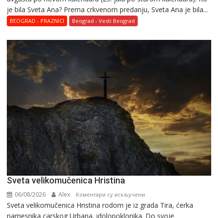
je bila Sveta Ana? Prema crkvenom predanju, Sveta Ana je bila...
BEOGRAD - PRAZNICI
Beograd - Vesti Beograd
Svеta vеlikоmučеnica Hristina
06/08/2026
Alex
на
Коментари су искључени
Svеta vеlikоmučеnica Hristina rodom je iz grada Tira, ćerka
Svеta
namesnika carskog Urbana, idolopoklonika. Dо svоје
vеlikоmučеnica