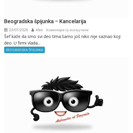
Beogradska špijunka – Kancelarija
23/07/2026
Alex
на
Коментари су искључени
Šef kaže da smo svi deo tima.Samo još niko nije saznao koji
Beogradska
deo. U firmi vlada...
špijunka
–
BEOGRADSKA ŠPIJUNKA
Kancelarija