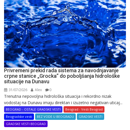
Privremeni prekid rada sistema za navodnjavanje
crpne stanice „Grocka” do poboljšanja hidrološke
situacije na Dunavu
31/07/2026
Alex
0
Trenutna nepovoljna hidrološka situacija i rekordno nizak
vodostaj na Dunavu imaju direktan i izuzetno negativan uticaj...
BEOGRAD - OSTALE GRADSKE VESTI
Beograd - Vesti Beograd
Beogradske vesti
BEZ VODE U BEOGRADU
GRADSKE VESTI
GRADSKE VESTI BEOGRAD