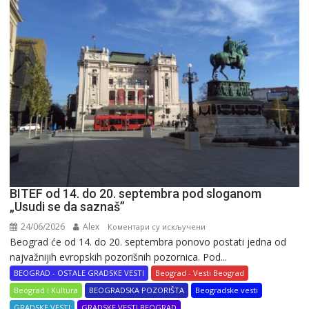
BITEF od 14. do 20. septembra pod sloganom
„Usudi se da saznaš”
24/06/2026
Alex
на
Коментари су искључени
Beograd će od 14. do 20. septembra ponovo postati jedna od
BITEF
najvažnijih evropskih pozorišnih pozornica. Pod...
od
14.
BEOGRAD - OSTALE GRADSKE VESTI
Beograd - Vesti Beograd
do
Beograd i Kultura
BEOGRADSKA POZORIŠTA
Beogradske vesti
20.
GRADSKE VESTI
GRADSKE VESTI BEOGRAD