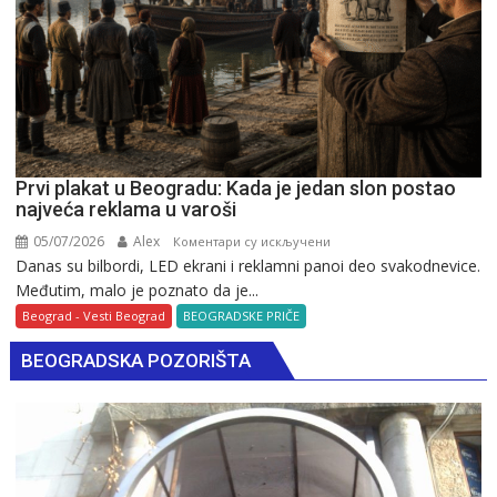
Prvi plakat u Beogradu: Kada je jedan slon postao
najveća reklama u varoši
05/07/2026
Alex
на
Коментари су искључени
Danas su bilbordi, LED ekrani i reklamni panoi deo svakodnevice.
Prvi
Međutim, malo je poznato da je...
plakat
u
Beograd - Vesti Beograd
BEOGRADSKE PRIČE
Beogradu:
BEOGRADSKA POZORIŠTA
Kada
je
jedan
slon
postao
najveća