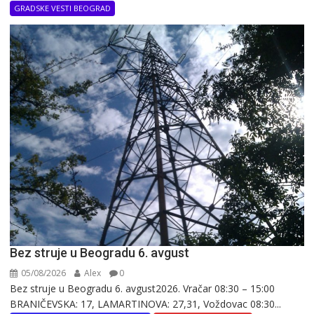
GRADSKE VESTI BEOGRAD
Bez struje u Beogradu 6. avgust
05/08/2026
Alex
0
Bez struje u Beogradu 6. avgust2026. Vračar 08:30 – 15:00
BRANIČEVSKA: 17, LAMARTINOVA: 27,31, Voždovac 08:30...