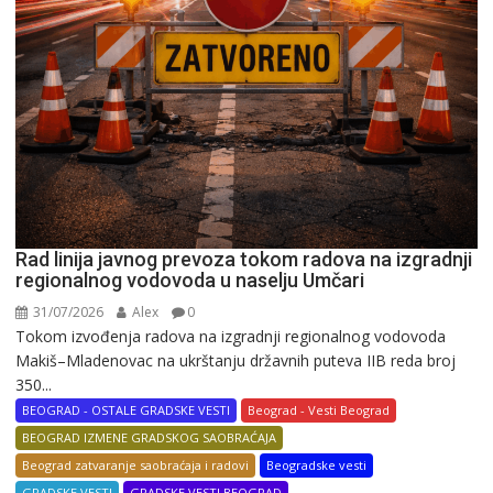
Rad linija javnog prevoza tokom radova na izgradnji
regionalnog vodovoda u naselju Umčari
31/07/2026
Alex
0
Tokom izvođenja radova na izgradnji regionalnog vodovoda
Makiš–Mladenovac na ukrštanju državnih puteva IIB reda broj
350...
BEOGRAD - OSTALE GRADSKE VESTI
Beograd - Vesti Beograd
BEOGRAD IZMENE GRADSKOG SAOBRAĆAJA
Beograd zatvaranje saobraćaja i radovi
Beogradske vesti
GRADSKE VESTI
GRADSKE VESTI BEOGRAD