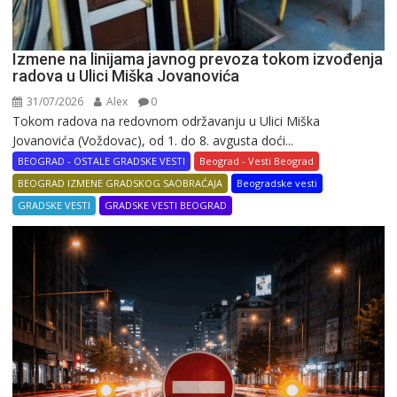
Izmene na linijama javnog prevoza tokom izvođenja
radova u Ulici Miška Jovanovića
31/07/2026
Alex
0
Tokom radova na redovnom održavanju u Ulici Miška
Jovanovića (Voždovac), od 1. do 8. avgusta doći...
BEOGRAD - OSTALE GRADSKE VESTI
Beograd - Vesti Beograd
BEOGRAD IZMENE GRADSKOG SAOBRAĆAJA
Beogradske vesti
GRADSKE VESTI
GRADSKE VESTI BEOGRAD