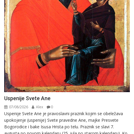
Uspenije Svete Ane
07/08/2026
Alex
0
Uspenije Svete Ane je pravoslavni praznik kojim se obeležava
upokojenje (uspenije) Svete pravedne Ane, majke Presvete
Bogorodice i bake Isusa Hrista po telu. Praznik se slavi 7.
avgusta po novom kalendaru (25. jula po starom kalendaru). Ko