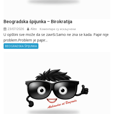
Beogradska špijunka – Birokratija
23/07/2026
Alex
на
Коментари су искључени
U opštini sve može da se završi.Samo ne zna se kada. Papir nije
Beogradska
problem.Problem je papir...
špijunka
–
BEOGRADSKA ŠPIJUNKA
Birokratija