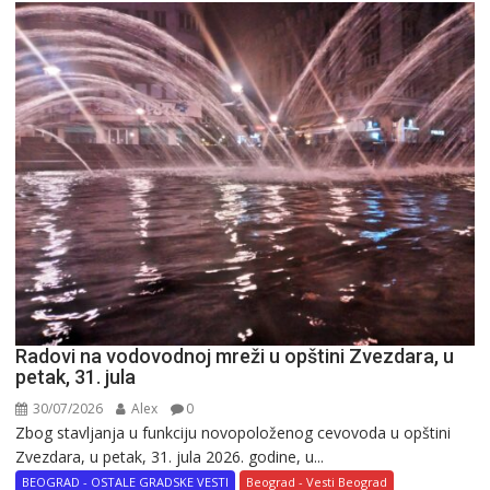
Radovi na vodovodnoj mreži u opštini Zvezdara, u
petak, 31. jula
30/07/2026
Alex
0
Zbog stavljanja u funkciju novopoloženog cevovoda u opštini
Zvezdara, u petak, 31. jula 2026. godine, u...
BEOGRAD - OSTALE GRADSKE VESTI
Beograd - Vesti Beograd