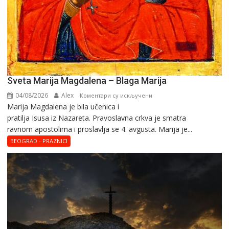
Sveta Marija Magdalena – Blaga Marija
04/08/2026
Alex
на
Коментари су искључени
Marija Magdalena je bila učenica i
Sveta
pratilja Isusa iz Nazareta. Pravoslavna crkva je smatra
Marija
ravnom apostolima i proslavlja se 4. avgusta. Marija je...
Magdalena
–
BEOGRAD - PRAZNICI
Blaga
Marija