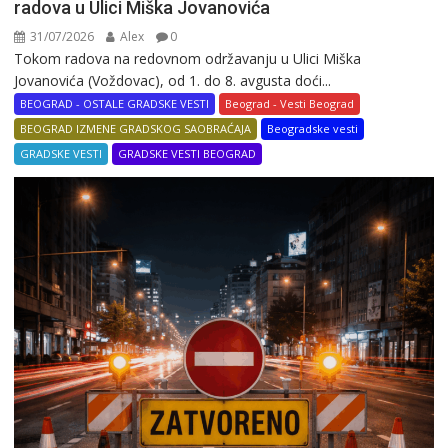
radova u Ulici Miška Jovanovića
31/07/2026
Alex
0
Tokom radova na redovnom održavanju u Ulici Miška
Jovanovića (Voždovac), od 1. do 8. avgusta doći...
BEOGRAD - OSTALE GRADSKE VESTI
Beograd - Vesti Beograd
BEOGRAD IZMENE GRADSKOG SAOBRAĆAJA
Beogradske vesti
GRADSKE VESTI
GRADSKE VESTI BEOGRAD