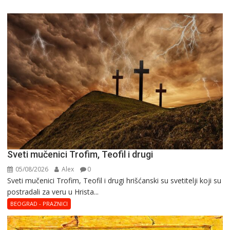
Sveti mučenici Trofim, Teofil i drugi
05/08/2026
Alex
0
Sveti mučenici Trofim, Teofil i drugi hrišćanski su svetitelji koji su
postradali za veru u Hrista...
BEOGRAD - PRAZNICI