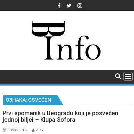
Skip
to
content
ОЗНАКА:
OSVEĆEN
Prvi spomenik u Beogradu koji je posvećen
jednoj biljci – Klupa Sofora
30/06/2018
Alex