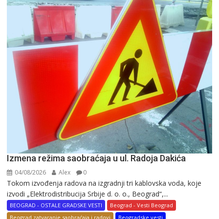
Izmena režima saobraćaja u ul. Radoja Dakića
04/08/2026
Alex
0
Tokom izvođenja radova na izgradnji tri kablovska voda, koje
izvodi „Elektrodistribucija Srbije d. o. o., Beograd“,...
BEOGRAD - OSTALE GRADSKE VESTI
Beograd - Vesti Beograd
Beograd zatvaranje saobraćaja i radovi
Beogradske vesti