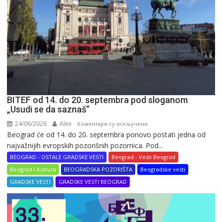
BITEF od 14. do 20. septembra pod sloganom
„Usudi se da saznaš”
24/06/2026
Alex
на
Коментари су искључени
Beograd će od 14. do 20. septembra ponovo postati jedna od
BITEF
najvažnijih evropskih pozorišnih pozornica. Pod...
od
14.
BEOGRAD - OSTALE GRADSKE VESTI
Beograd - Vesti Beograd
do
Beograd i Kultura
BEOGRADSKA POZORIŠTA
Beogradske vesti
20.
GRADSKE VESTI
GRADSKE VESTI BEOGRAD
septembra
pod
sloganom
„Usudi