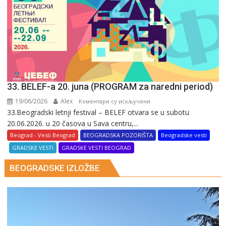
se
da
saznaš”
33. BELEF-a 20. juna (PROGRAM za naredni period)
19/06/2026
Alex
на
Коментари су искључени
33.Beogradski letnji festival – BELEF otvara se u subotu
33.
20.06.2026. u 20 časova u Sava centru,...
BELEF-
a
Beograd - Vesti Beograd
BEOGRADSKA POZORIŠTA
Beogradske vesti
20.
GRADSKE VESTI
GRADSKE VESTI BEOGRAD
juna
BEOGRADSKE IZLOŽBE
(PROGRAM
za
naredni
period)