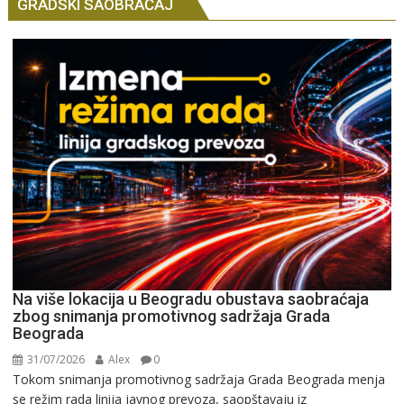
GRADSKI SAOBRAĆAJ
Na više lokacija u Beogradu obustava saobraćaja
zbog snimanja promotivnog sadržaja Grada
Beograda
31/07/2026
Alex
0
Tokom snimanja promotivnog sadržaja Grada Beograda menja
se režim rada linija javnog prevoza, saopštavaju iz