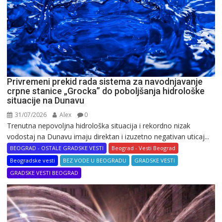
Privremeni prekid rada sistema za navodnjavanje
crpne stanice „Grocka” do poboljšanja hidrološke
situacije na Dunavu
31/07/2026
Alex
0
Trenutna nepovoljna hidrološka situacija i rekordno nizak
vodostaj na Dunavu imaju direktan i izuzetno negativan uticaj...
BEOGRAD - OSTALE GRADSKE VESTI
Beograd - Vesti Beograd
Beogradske vesti
BEZ VODE U BEOGRADU
GRADSKE VESTI
GRADSKE VESTI BEOGRAD