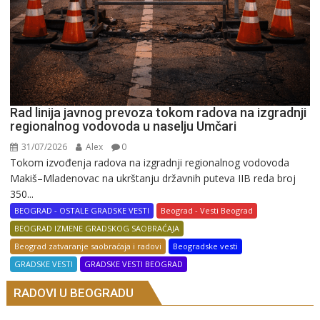
Rad linija javnog prevoza tokom radova na izgradnji
regionalnog vodovoda u naselju Umčari
31/07/2026
Alex
0
Tokom izvođenja radova na izgradnji regionalnog vodovoda
Makiš–Mladenovac na ukrštanju državnih puteva IIB reda broj
350...
BEOGRAD - OSTALE GRADSKE VESTI
Beograd - Vesti Beograd
BEOGRAD IZMENE GRADSKOG SAOBRAĆAJA
Beograd zatvaranje saobraćaja i radovi
Beogradske vesti
GRADSKE VESTI
GRADSKE VESTI BEOGRAD
RADOVI U BEOGRADU