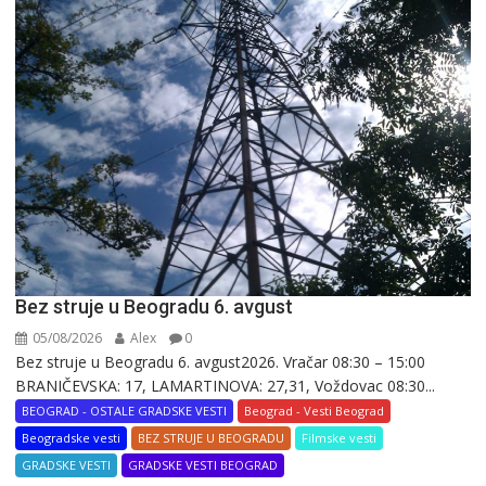
Bez struje u Beogradu 6. avgust
05/08/2026
Alex
0
Bez struje u Beogradu 6. avgust2026. Vračar 08:30 – 15:00
BRANIČEVSKA: 17, LAMARTINOVA: 27,31, Voždovac 08:30...
BEOGRAD - OSTALE GRADSKE VESTI
Beograd - Vesti Beograd
Beogradske vesti
BEZ STRUJE U BEOGRADU
Filmske vesti
GRADSKE VESTI
GRADSKE VESTI BEOGRAD