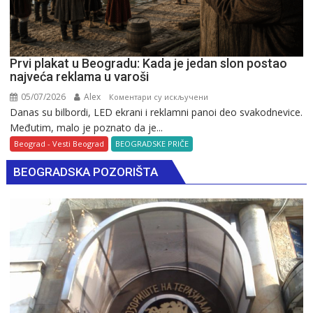
Prvi plakat u Beogradu: Kada je jedan slon postao
najveća reklama u varoši
05/07/2026
Alex
на
Коментари су искључени
Danas su bilbordi, LED ekrani i reklamni panoi deo svakodnevice.
Prvi
Međutim, malo je poznato da je...
plakat
u
Beograd - Vesti Beograd
BEOGRADSKE PRIČE
Beogradu:
BEOGRADSKA POZORIŠTA
Kada
je
jedan
slon
postao
najveća
reklama
u
varoši