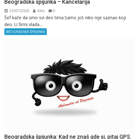
Beogradska špijunka – Kancelarija
23/07/2026
Alex
0
Šef kaže da smo svi deo tima.Samo još niko nije saznao koji
deo. U firmi vlada...
BEOGRADSKA ŠPIJUNKA
Beogradska špijunka: Kad ne znaš gde si, pitaj GPS.