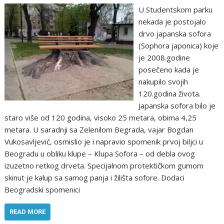
U Studentskom parku
nekada je postojalo
drvo japanska sofora
(Sophora japonica) koje
je 2008.godine
posečeno kada je
nakupilo svojih
120.godina života.
Japanska sofora bilo je
staro više od 120 godina, visoko 25 metara, obima 4,25
metara. U saradnji sa Zelenilom Begrada, vajar Bogdan
Vukosavljević, osmislio je i napravio spomenik prvoj biljci u
Beogradu u obliku klupe – Klupa Sofora – od debla ovog
izuzetno retkog drveta. Specijalnom protektičkom gumom
skinut je kalup sa samog panja i žilišta sofore. Dodaci
Beogradski spomenici
READ MORE