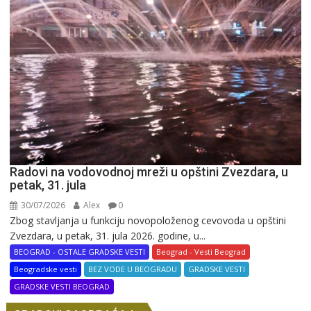
Radovi na vodovodnoj mreži u opštini Zvezdara, u
petak, 31. jula
30/07/2026
Alex
0
Zbog stavljanja u funkciju novopoloženog cevovoda u opštini
Zvezdara, u petak, 31. jula 2026. godine, u...
BEOGRAD - OSTALE GRADSKE VESTI
Beograd - Vesti Beograd
Beogradske vesti
BEZ VODE U BEOGRADU
GRADSKE VESTI
GRADSKE VESTI BEOGRAD