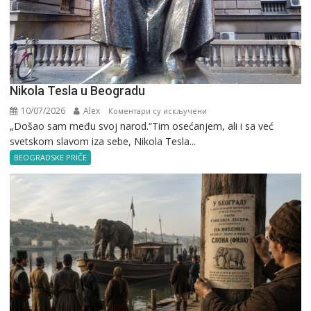
Nikola Tesla u Beogradu
10/07/2026
Alex
на
Коментари су искључени
„Došao sam među svoj narod.“Tim osećanjem, ali i sa već
Nikola
svetskom slavom iza sebe, Nikola Tesla...
Tesla
u
BEOGRADSKE PRIČE
Beogradu