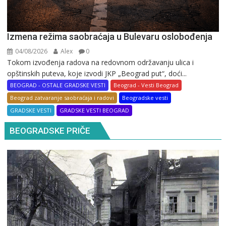
Izmena režima saobraćaja u Bulevaru oslobođenja
04/08/2026
Alex
0
Tokom izvođenja radova na redovnom održavanju ulica i
opštinskih puteva, koje izvodi JKP „Beograd put“, doći...
BEOGRAD - OSTALE GRADSKE VESTI
Beograd - Vesti Beograd
Beograd zatvaranje saobraćaja i radovi
Beogradske vesti
GRADSKE VESTI
GRADSKE VESTI BEOGRAD
BEOGRADSKE PRIČE