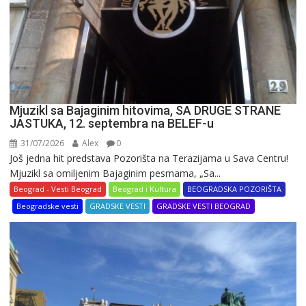
Mjuzikl sa Bajaginim hitovima, SA DRUGE STRANE
JASTUKA, 12. septembra na BELEF-u
31/07/2026
Alex
0
Još jedna hit predstava Pozorišta na Terazijama u Sava Centru!
Mjuzikl sa omiljenim Bajaginim pesmama, „Sa...
Beograd - Vesti Beograd
Beograd i Kultura
BEOGRADSKA POZORIŠTA
Beogradske vesti
GRADSKE VESTI
GRADSKE VESTI BEOGRAD