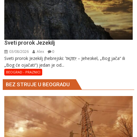
Sveti prorok Jezekilj
03/08/2026
Alex
0
Sveti prorok Jezekilj (hebrejski: יְחֶזְקֵאל – Jehезkel, „Bog jača“ ili
„Bog će ojačati“) jedan je od...
BEOGRAD - PRAZNICI
BEZ STRUJE U BEOGRADU