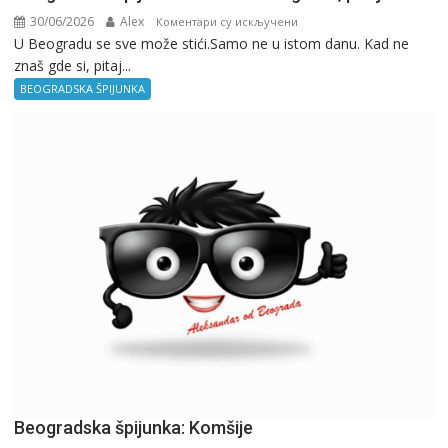
30/06/2026
Alex
на
Коментари су искључени
U Beogradu se sve može stići.Samo ne u istom danu. Kad ne
Beogradska
znaš gde si, pitaj...
špijunka:
Kad
BEOGRADSKA ŠPIJUNKA
ne
znaš
gde
si,
pitaj
GPS.
Beogradska špijunka: Komšije