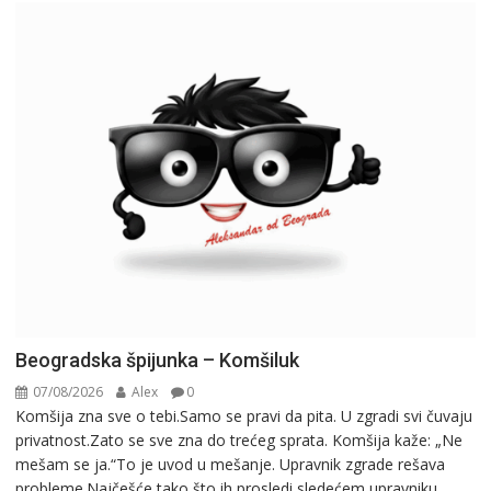
Beogradska špijunka – Komšiluk
07/08/2026
Alex
0
Komšija zna sve o tebi.Samo se pravi da pita. U zgradi svi čuvaju
privatnost.Zato se sve zna do trećeg sprata. Komšija kaže: „Ne
mešam se ja.“To je uvod u mešanje. Upravnik zgrade rešava
probleme.Najčešće tako što ih prosledi sledećem upravniku.