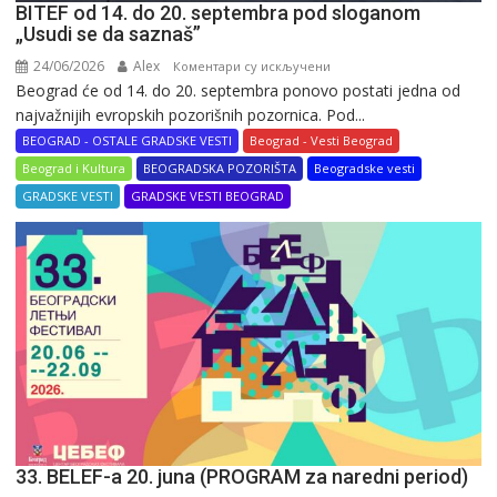
BITEF od 14. do 20. septembra pod sloganom
„Usudi se da saznaš”
24/06/2026
Alex
на
Коментари су искључени
Beograd će od 14. do 20. septembra ponovo postati jedna od
BITEF
najvažnijih evropskih pozorišnih pozornica. Pod...
od
14.
BEOGRAD - OSTALE GRADSKE VESTI
Beograd - Vesti Beograd
do
Beograd i Kultura
BEOGRADSKA POZORIŠTA
Beogradske vesti
20.
GRADSKE VESTI
GRADSKE VESTI BEOGRAD
septembra
pod
sloganom
„Usudi
se
da
saznaš”
33. BELEF-a 20. juna (PROGRAM za naredni period)