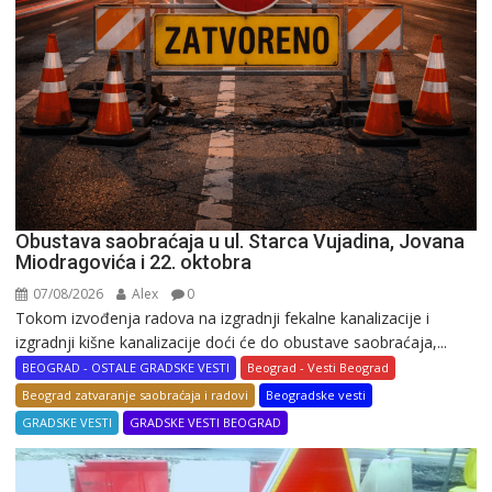
Obustava saobraćaja u ul. Starca Vujadina, Jovana
Miodragovića i 22. oktobra
07/08/2026
Alex
0
Tokom izvođenja radova na izgradnji fekalne kanalizacije i
izgradnji kišne kanalizacije doći će do obustave saobraćaja,...
BEOGRAD - OSTALE GRADSKE VESTI
Beograd - Vesti Beograd
Beograd zatvaranje saobraćaja i radovi
Beogradske vesti
GRADSKE VESTI
GRADSKE VESTI BEOGRAD