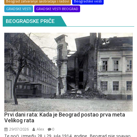
Beograd zatvaranje saobraćaja i radovi
Beogradske vesti
GRADSKE VESTI
GRADSKE VESTI BEOGRAD
BEOGRADSKE PRIČE
Prvi dani rata: Kada je Beograd postao prva meta
Velikog rata
29/07/2026
Alex
0
Te noći, između 28. i 29. jula 1914. godine, Beograd nije spavao.