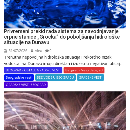
Privremeni prekid rada sistema za navodnjavanje
crpne stanice „Grocka” do poboljšanja hidrološke
situacije na Dunavu
31/07/2026
Alex
0
Trenutna nepovoljna hidrološka situacija i rekordno nizak
vodostaj na Dunavu imaju direktan i izuzetno negativan uticaj...
BEOGRAD - OSTALE GRADSKE VESTI
Beograd - Vesti Beograd
Beogradske vesti
BEZ VODE U BEOGRADU
GRADSKE VESTI
GRADSKE VESTI BEOGRAD