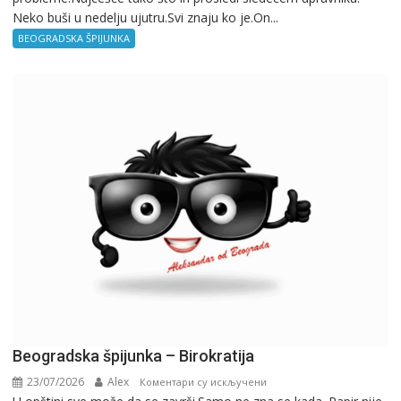
Neko buši u nedelju ujutru.Svi znaju ko je.On...
BEOGRADSKA ŠPIJUNKA
Beogradska špijunka – Birokratija
23/07/2026
Alex
на
Коментари су искључени
Beogradska