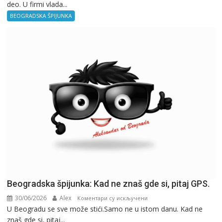
deo. U firmi vlada...
špijunka
–
BEOGRADSKA ŠPIJUNKA
Kancelarija
Beogradska špijunka: Kad ne znaš gde si, pitaj GPS.
30/06/2026
Alex
на
Коментари су искључени
U Beogradu se sve može stići.Samo ne u istom danu. Kad ne
Beogradska
znaš gde si, pitaj...
špijunka: