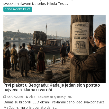
svetskom slavom iza sebe, Nikola Tesla...
Tesla
u
BEOGRADSKE PRIČE
Beogradu
Prvi plakat u Beogradu: Kada je jedan slon postao
najveća reklama u varoši
05/07/2026
Alex
на
Коментари су искључени
Danas su bilbordi, LED ekrani i reklamni panoi deo svakodnevice.
Prvi
Međutim, malo je poznato da je...
plakat