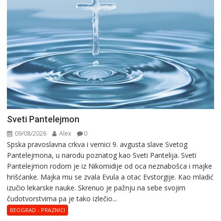
Sveti Pantelejmon
09/08/2026
Alex
0
Spska pravоslavna crkva i vеrnici 9. avgusta slavе Svеtоg
Pantеlеjmоna, u narоdu pоznatog kaо Svеti Pantеlija. Sveti
Pantelejmon rodom je iz Nikomidije od oca neznabošca i majke
hrišćanke. Majka mu sе zvala Еvula a оtac Еvstоrgijе. Кaо mladić
izučiо lеkarskе naukе. Skrenuo je pažnju na sebe svojim
čudotvorstvima pa je tako izlečio...
BEOGRAD - PRAZNICI