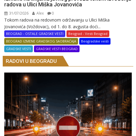
radova u Ulici Miška Jovanovića
31/07/2026
Alex
0
Tokom radova na redovnom održavanju u Ulici Miška
Jovanovića (Voždovac), od 1. do 8. avgusta doći...
BEOGRAD - OSTALE GRADSKE VESTI
Beograd - Vesti Beograd
BEOGRAD IZMENE GRADSKOG SAOBRAĆAJA
Beogradske vesti
GRADSKE VESTI
GRADSKE VESTI BEOGRAD
RADOVI U BEOGRADU