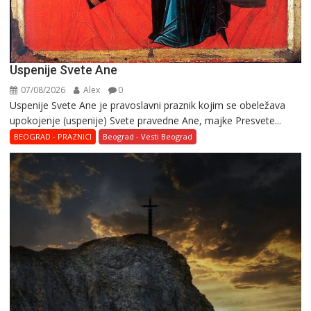
Uspenije Svete Ane
07/08/2026
Alex
0
Uspenije Svete Ane je pravoslavni praznik kojim se obeležava
upokojenje (uspenije) Svete pravedne Ane, majke Presvete...
BEOGRAD - PRAZNICI
Beograd - Vesti Beograd