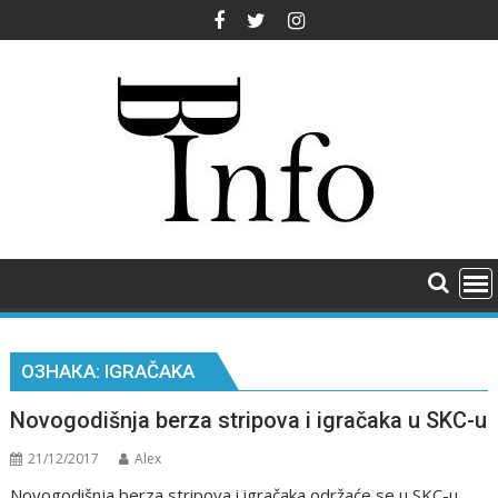
Skip
to
content
ОЗНАКА:
IGRAČAKA
Novogodišnja berza stripova i igračaka u SKC-u
21/12/2017
Alex
Novogodišnja berza stripova i igračaka održaće se u SKC-u