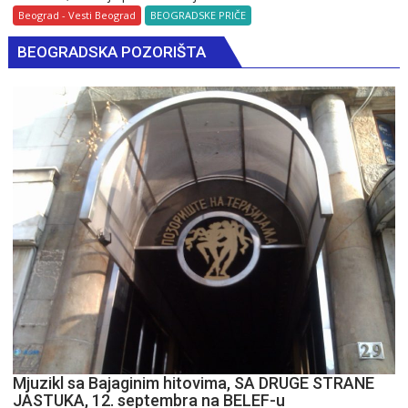
u
Beograd - Vesti Beograd
BEOGRADSKE PRIČE
Beogradu:
BEOGRADSKA POZORIŠTA
Kada
je
jedan
slon
postao
najveća
reklama
u
varoši
Mjuzikl sa Bajaginim hitovima, SA DRUGE STRANE
JASTUKA, 12. septembra na BELEF-u