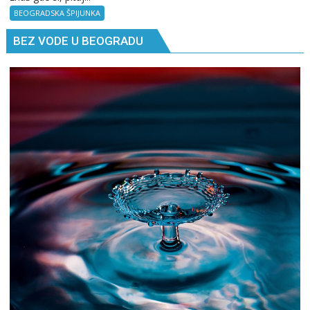
Kad
BEOGRADSKA ŠPIJUNKA
ne
BEZ VODE U BEOGRADU
znaš
gde
si,
pitaj
GPS.