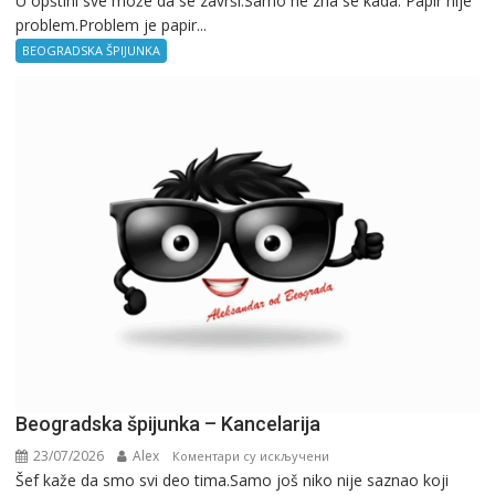
U opštini sve može da se završi.Samo ne zna se kada. Papir nije
problem.Problem je papir...
špijunka
–
BEOGRADSKA ŠPIJUNKA
Birokratija
Beogradska špijunka – Kancelarija
23/07/2026
Alex
на
Коментари су искључени
Šef kaže da smo svi deo tima.Samo još niko nije saznao koji
Beogradska