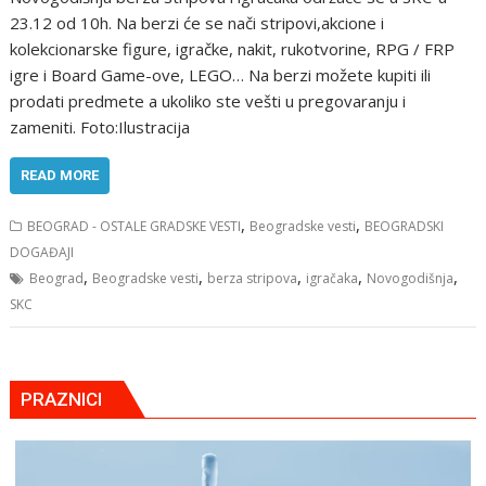
23.12 od 10h. Na berzi će se nači stripovi,akcione i
kolekcionarske figure, igračke, nakit, rukotvorine, RPG / FRP
igre i Board Game-ove, LEGO… Na berzi možete kupiti ili
prodati predmete a ukoliko ste vešti u pregovaranju i
zameniti. Foto:Ilustracija
READ MORE
,
,
BEOGRAD - OSTALE GRADSKE VESTI
Beogradske vesti
BEOGRADSKI
DOGAĐAJI
,
,
,
,
,
Beograd
Beogradske vesti
berza stripova
igračaka
Novogodišnja
SKC
PRAZNICI