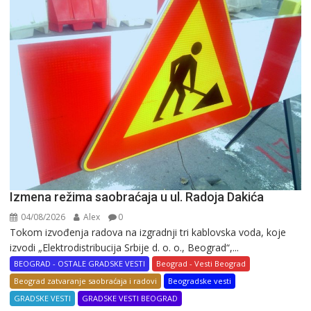
Izmena režima saobraćaja u ul. Radoja Dakića
04/08/2026
Alex
0
Tokom izvođenja radova na izgradnji tri kablovska voda, koje
izvodi „Elektrodistribucija Srbije d. o. o., Beograd“,...
BEOGRAD - OSTALE GRADSKE VESTI
Beograd - Vesti Beograd
Beograd zatvaranje saobraćaja i radovi
Beogradske vesti
GRADSKE VESTI
GRADSKE VESTI BEOGRAD