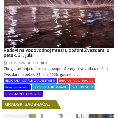
Radovi na vodovodnoj mreži u opštini Zvezdara, u
petak, 31. jula
30/07/2026
Alex
0
Zbog stavljanja u funkciju novopoloženog cevovoda u opštini
Zvezdara, u petak, 31. jula 2026. godine, u...
BEOGRAD - OSTALE GRADSKE VESTI
Beograd - Vesti Beograd
Beogradske vesti
BEZ VODE U BEOGRADU
GRADSKE VESTI
GRADSKE VESTI BEOGRAD
GRADSKI SAOBRAĆAJ