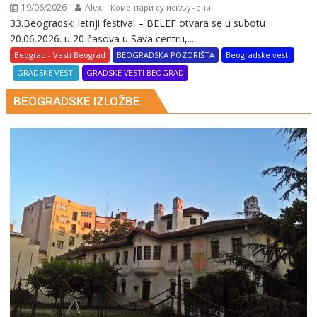
19/06/2026
Alex
на
Коментари су искључени
33.Beogradski letnji festival – BELEF otvara se u subotu
33.
20.06.2026. u 20 časova u Sava centru,...
BELEF-
a
Beograd - Vesti Beograd
BEOGRADSKA POZORIŠTA
Beogradske vesti
20.
GRADSKE VESTI
GRADSKE VESTI BEOGRAD
juna
BEOGRADSKE IZLOŽBE
(PROGRAM
za
naredni
period)