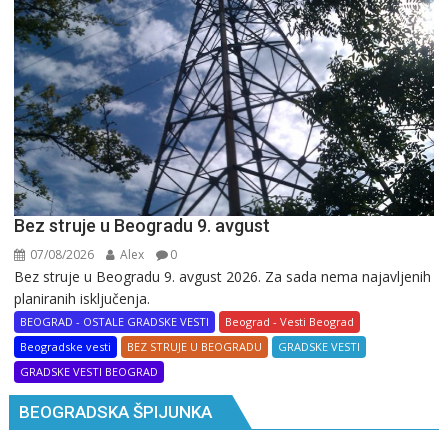
Bez struje u Beogradu 9. avgust
07/08/2026
Alex
0
Bez struje u Beogradu 9. avgust 2026. Za sada nema najavljenih
planiranih isključenja.
BEOGRAD - OSTALE GRADSKE VESTI
Beograd - Vesti Beograd
Beogradske vesti
BEZ STRUJE U BEOGRADU
GRADSKE VESTI
GRADSKE VESTI BEOGRAD
BEOGRADSKA ŠPIJUNKA