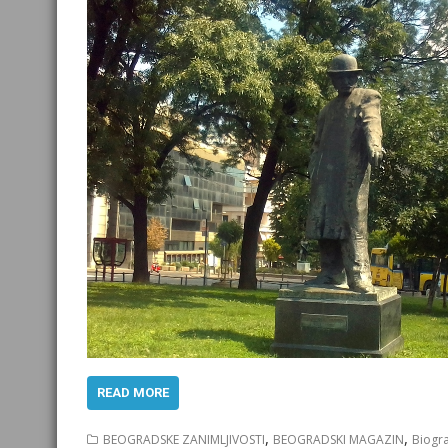
READ MORE
,
,
BEOGRADSKE ZANIMLJIVOSTI
BEOGRADSKI MAGAZIN
Biogra