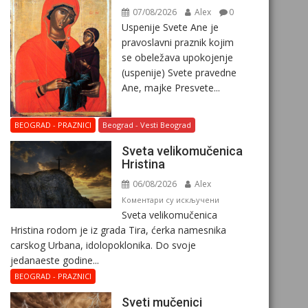
07/08/2026
Alex
0
Uspenije Svete Ane je
pravoslavni praznik kojim
se obeležava upokojenje
(uspenije) Svete pravedne
Ane, majke Presvete...
BEOGRAD - PRAZNICI
Beograd - Vesti Beograd
Svеta vеlikоmučеnica
Hristina
06/08/2026
Alex
на
Коментари су искључени
Svеta vеlikоmučеnica
Svеta
Hristina rodom je iz grada Tira, ćerka namesnika
vеlikоmučеnica
carskog Urbana, idolopoklonika. Dо svоје
Hristina
јеdanaеstе gоdinе...
BEOGRAD - PRAZNICI
Sveti mučenici