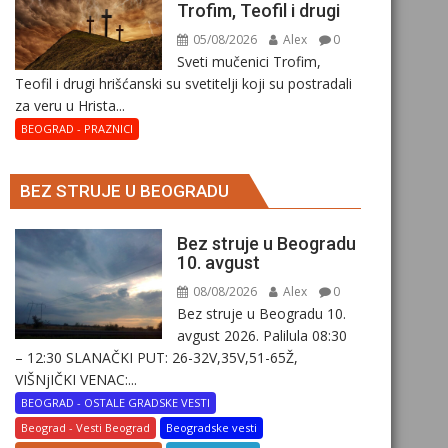
Trofim, Teofil i drugi
05/08/2026
Alex
0
Sveti mučenici Trofim,
Teofil i drugi hrišćanski su svetitelji koji su postradali
za veru u Hrista...
BEOGRAD - PRAZNICI
BEZ STRUJE U BEOGRADU
Bez struje u Beogradu
10. avgust
08/08/2026
Alex
0
Bez struje u Beogradu 10.
avgust 2026. Palilula 08:30
– 12:30 SLANAČKI PUT: 26-32V,35V,51-65Ž,
VIŠNjIČKI VENAC:...
BEOGRAD - OSTALE GRADSKE VESTI
Beograd - Vesti Beograd
Beogradske vesti