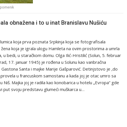
pomenik
ala obnažena i to u inat Branislavu Nušiću
glumica koja prva poznata Srpkinja koja se fotografisala
žena koja je igrala ulogu Hamleta na ovim prostorima a umrla
, u bedi, u staračkom domu. Оlga Ilić-Hristilić (Sоlun, 5. februar
d, 17. januar 1945) je rođena u Solunu kao vanbračna
 Gastona Santa i majke Marije Gašparović. Detinjstovo je ,do
provela u francuskom samostanu a kada joj je otac umro sa
u Niš. Majka joj je radila kao konobarica u hotelu „Evropa“ gde
prvi put svoju predstavu glumeći muškarca u…