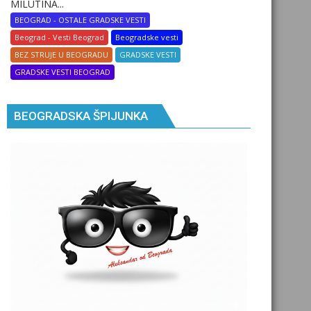
MILUTINA...
BEOGRAD - OSTALE GRADSKE VESTI
Beograd - Vesti Beograd
Beogradske vesti
BEZ STRUJE U BEOGRADU
GRADSKE VESTI
GRADSKE VESTI BEOGRAD
BEOGRADSKA ŠPIJUNKA