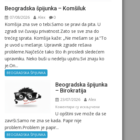
Beogradska špijunka – Komšiluk
07/08/2026
Alex
0
Komšija zna sve o tebi.Samo se pravi da pita. U
zgradi svi čuvaju privatnost.Zato se sve zna do
trećeg sprata. Komšija kaže: „Ne mešam se ja.“To
je uvod u mešanje. Upravnik zgrade rešava
probleme.Najčešće tako što ih prosledi sledećem
upravniku. Neko buši u nedelju ujutru.Svi znaju ko
je.On...
BEOGRADSKA ŠPIJUNKA
Beogradska špijunka
– Birokratija
23/07/2026
Alex
на
Коментари су искључени
U opštini sve može da se
Beogradska
završi.Samo ne zna se kada. Papir nije
špijunka
problem.Problem je papir...
–
Birokratija
BEOGRADSKA ŠPIJUNKA