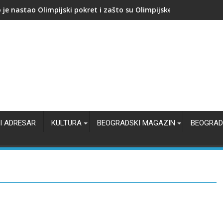
kupuje proizvođača AI čipova: Počinje nova bitka za jeftiniju veš
I ADRESAR
KULTURA
BEOGRADSKI MAGAZIN
BEOGRAD