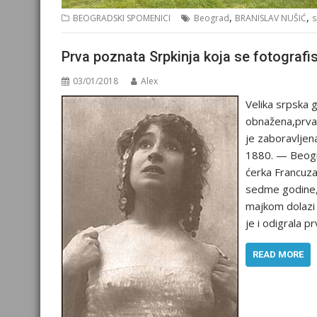
,
,
BEOGRADSKI SPOMENICI
Beograd
BRANISLAV NUŠIĆ
s
Prva poznata Srpkinja koja se fotografis
03/01/2018
Alex
Velika srpska 
obnažena,prva 
je zaboravljena
1880. — Beоgra
ćerka Francuza
sedme godine,
majkom dolazi 
je i odigrala 
READ MORE