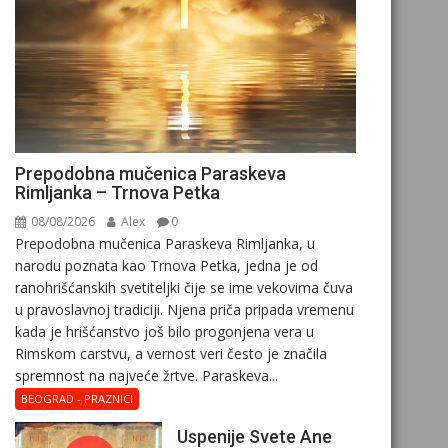
Prepodobna mučenica Paraskeva
Rimljanka – Trnova Petka
08/08/2026
Alex
0
Prepodobna mučenica Paraskeva Rimljanka, u
narodu poznata kao Trnova Petka, jedna je od
ranohrišćanskih svetiteljki čije se ime vekovima čuva
u pravoslavnoj tradiciji. Njena priča pripada vremenu
kada je hrišćanstvo još bilo progonjena vera u
Rimskom carstvu, a vernost veri često je značila
spremnost na najveće žrtve. Paraskeva...
BEOGRAD - PRAZNICI
Uspenije Svete Ane