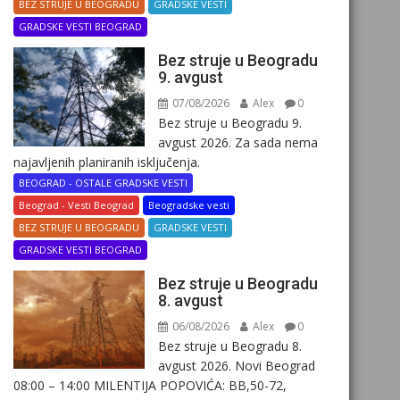
BEZ STRUJE U BEOGRADU
GRADSKE VESTI
GRADSKE VESTI BEOGRAD
Bez struje u Beogradu
9. avgust
07/08/2026
Alex
0
Bez struje u Beogradu 9.
avgust 2026. Za sada nema
najavljenih planiranih isključenja.
BEOGRAD - OSTALE GRADSKE VESTI
Beograd - Vesti Beograd
Beogradske vesti
BEZ STRUJE U BEOGRADU
GRADSKE VESTI
GRADSKE VESTI BEOGRAD
Bez struje u Beogradu
8. avgust
06/08/2026
Alex
0
Bez struje u Beogradu 8.
avgust 2026. Novi Beograd
08:00 – 14:00 MILENTIJA POPOVIĆA: BB,50-72,