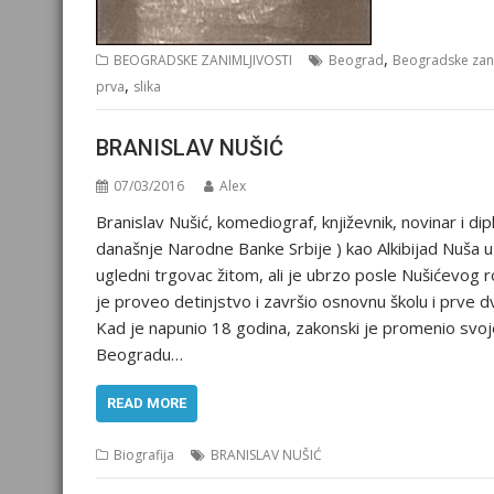
,
BEOGRADSKE ZANIMLJIVOSTI
Beograd
Beogradske zani
,
prva
slika
BRANISLAV NUŠIĆ
07/03/2016
Alex
Branislav Nušić, komediograf, književnik, novinar i 
današnje Narodne Banke Srbije ) kao Alkibijad Nuša u 
ugledni trgovac žitom, ali je ubrzo posle Nušićevog 
je proveo detinjstvo i završio osnovnu školu i prve 
Kad je napunio 18 godina, zakonski je promenio svoje
Beogradu…
READ MORE
Biografija
BRANISLAV NUŠIĆ