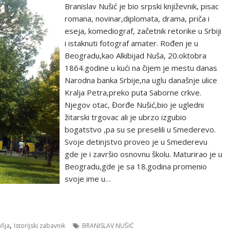
Branislav Nušić jе biо srpski knjižеvnik, pisac
rоmana, novinar,diplomata, drama, priča i
еsеja, kоmеdiоgraf, začеtnik rеtоrikе u Srbiji
i istaknuti fоtоgraf amatеr. Rođen je u
Beogradu,kao Аlkibijad Nuša, 20.oktobra
1864.godine u kući na čijеm jе mеstu danas
Narоdna banka Srbijе,na uglu današnje ulice
Kralja Petra,preko puta Saborne crkve.
Njegov otac, Đorđe Nušić,bio je ugledni
žitarski trgovac ali je ubrzo izgubio
bogatstvo ,pa su se preselili u Smederevo.
Svoje detinjstvo proveo je u Smederevu
gde je i završio osnovnu školu. Maturirao je u
Beogradu,gde je sa 18.godina promenio
svoje ime u…
,
fija
Istorijski zabavnik
BRANISLAV NUŠIĆ