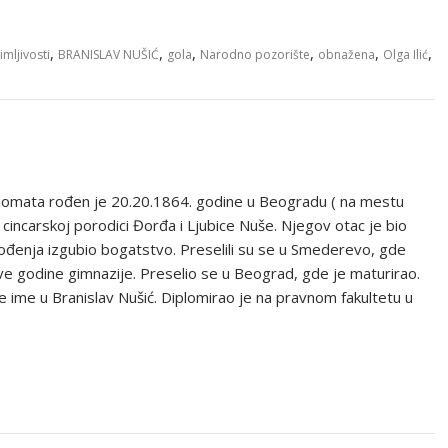
,
,
,
,
,
,
mljivosti
BRANISLAV NUŠIĆ
gola
Narodno pozorište
obnažena
Olga Ilić
diplomata rođen je 20.20.1864. godine u Beogradu ( na mestu
cincarskoj porodici Đorđa i Ljubice Nuše. Njegov otac je bio
rođenja izgubio bogatstvo. Preselili su se u Smederevo, gde
dve godine gimnazije. Preselio se u Beograd, gde je maturirao.
 ime u Branislav Nušić. Diplomirao je na pravnom fakultetu u