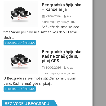
Beogradska špijunka
– Kancelarija
23/07/2026
Alex
на
Коментари су искључени
Šef kaže da smo svi deo
Beogradska
tima.Samo još niko nije saznao koji deo. U firmi
špijunka
vlada...
–
Kancelarija
BEOGRADSKA ŠPIJUNKA
Beogradska špijunka:
Kad ne znaš gde si,
pitaj GPS.
30/06/2026
Alex
на
Коментари су искључени
U Beogradu se sve može stići.Samo ne u istom
Beogradska
danu. Kad ne znaš gde si, pitaj...
špijunka:
Kad
BEOGRADSKA ŠPIJUNKA
ne
znaš
BEZ VODE U BEOGRADU
gde