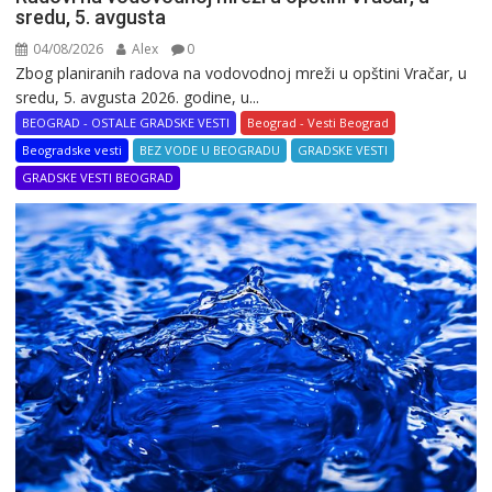
sredu, 5. avgusta
04/08/2026
Alex
0
Zbog planiranih radova na vodovodnoj mreži u opštini Vračar, u
sredu, 5. avgusta 2026. godine, u...
BEOGRAD - OSTALE GRADSKE VESTI
Beograd - Vesti Beograd
Beogradske vesti
BEZ VODE U BEOGRADU
GRADSKE VESTI
GRADSKE VESTI BEOGRAD