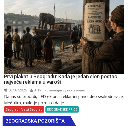
Prvi plakat u Beogradu: Kada je jedan slon postao
najveća reklama u varoši
05/07/2026
Alex
на
Коментари су искључени
Danas su bilbordi, LED ekrani i reklamni panoi deo svakodnevice.
Prvi
Međutim, malo je poznato da je...
plakat
u
Beograd - Vesti Beograd
BEOGRADSKE PRIČE
Beogradu:
BEOGRADSKA POZORIŠTA
Kada
je