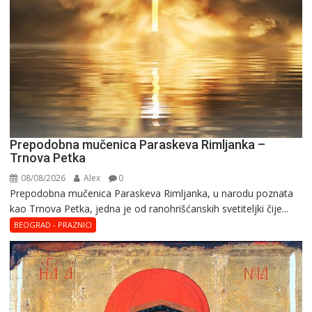
Prepodobna mučenica Paraskeva Rimljanka –
Trnova Petka
08/08/2026
Alex
0
Prepodobna mučenica Paraskeva Rimljanka, u narodu poznata
kao Trnova Petka, jedna je od ranohrišćanskih svetiteljki čije...
BEOGRAD - PRAZNICI