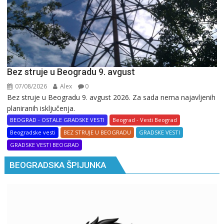
Bez struje u Beogradu 9. avgust
07/08/2026
Alex
0
Bez struje u Beogradu 9. avgust 2026. Za sada nema najavljenih
planiranih isključenja.
BEOGRAD - OSTALE GRADSKE VESTI
Beograd - Vesti Beograd
Beogradske vesti
BEZ STRUJE U BEOGRADU
GRADSKE VESTI
GRADSKE VESTI BEOGRAD
BEOGRADSKA ŠPIJUNKA