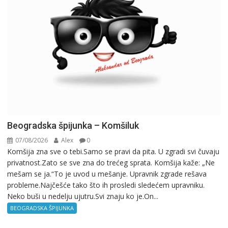
Beogradska špijunka – Komšiluk
07/08/2026
Alex
0
Komšija zna sve o tebi.Samo se pravi da pita. U zgradi svi čuvaju
privatnost.Zato se sve zna do trećeg sprata. Komšija kaže: „Ne
mešam se ja.“To je uvod u mešanje. Upravnik zgrade rešava
probleme.Najčešće tako što ih prosledi sledećem upravniku.
Neko buši u nedelju ujutru.Svi znaju ko je.On...
BEOGRADSKA ŠPIJUNKA