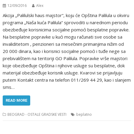
12/09/2016
Alex
Akcija „Palilulski haus majstor“, koju će Opština Palilula u okviru
programa „Naša kuća Palilula“ sprovoditi u narednom periodu
obezbeđuje korisnicima socijalne pomoći besplatne popravke.
Na besplatne popravke u kući mogu računati sve osobe sa
invaliditetom , penzioneri sa mesečnim primanjima nižim od
20 000 dinara, kao i korisnici socijalne pomoći i tuđe nege sa
prebivalištem na teritoriji GO Palilula. Popravke vrše majstori
koje obezbeđuje Opština i njihove usluge su besplatne, dok
materijal obezbeđuje korisnik usluge. Kvarovi se prijavljuju
putem Kontakt centra na telefon 011/269 44 29, kao i slanjem
sms…
READ MORE
BEOGRAD - OSTALE GRADSKE VESTI
beplatno