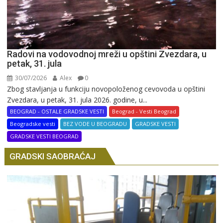
Radovi na vodovodnoj mreži u opštini Zvezdara, u
petak, 31. jula
30/07/2026
Alex
0
Zbog stavljanja u funkciju novopoloženog cevovoda u opštini
Zvezdara, u petak, 31. jula 2026. godine, u...
BEOGRAD - OSTALE GRADSKE VESTI
Beograd - Vesti Beograd
Beogradske vesti
BEZ VODE U BEOGRADU
GRADSKE VESTI
GRADSKE VESTI BEOGRAD
GRADSKI SAOBRAĆAJ