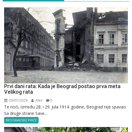
Prvi dani rata: Kada je Beograd postao prva meta
Velikog rata
29/07/2026
Alex
0
Te noći, između 28. i 29. jula 1914. godine, Beograd nije spavao.
Sa druge strane Save...
BEOGRADSKE PRIČE