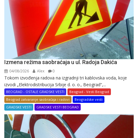
Izmena režima saobraćaja u ul. Radoja Dakića
04/08/2026
Alex
0
Tokom izvođenja radova na izgradnji tri kablovska voda, koje
izvodi „Elektrodistribucija Srbije d. o. o., Beograd“,...
BEOGRAD - OSTALE GRADSKE VESTI
Beograd - Vesti Beograd
Beograd zatvaranje saobraćaja i radovi
Beogradske vesti
GRADSKE VESTI
GRADSKE VESTI BEOGRAD