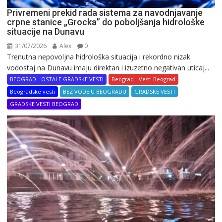
Privremeni prekid rada sistema za navodnjavanje
crpne stanice „Grocka” do poboljšanja hidrološke
situacije na Dunavu
31/07/2026
Alex
0
Trenutna nepovoljna hidrološka situacija i rekordno nizak
vodostaj na Dunavu imaju direktan i izuzetno negativan uticaj...
BEOGRAD - OSTALE GRADSKE VESTI
Beograd - Vesti Beograd
Beogradske vesti
BEZ VODE U BEOGRADU
GRADSKE VESTI
GRADSKE VESTI BEOGRAD