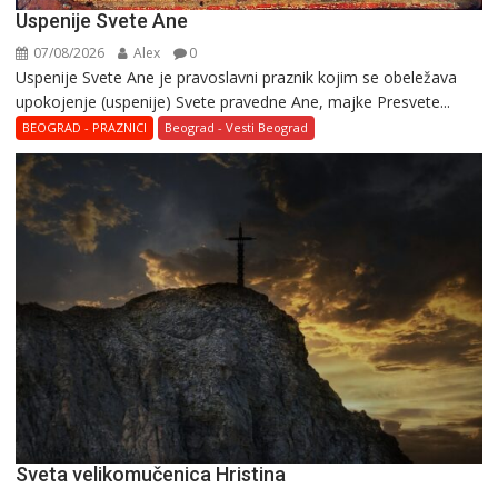
Uspenije Svete Ane
07/08/2026
Alex
0
Uspenije Svete Ane je pravoslavni praznik kojim se obeležava
upokojenje (uspenije) Svete pravedne Ane, majke Presvete...
BEOGRAD - PRAZNICI
Beograd - Vesti Beograd
Svеta vеlikоmučеnica Hristina