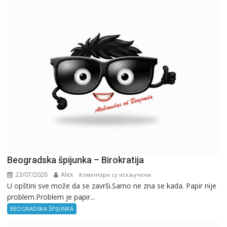
Beogradska špijunka – Birokratija
23/07/2026
Alex
на
Коментари су искључени
U opštini sve može da se završi.Samo ne zna se kada. Papir nije
Beogradska
problem.Problem je papir...
špijunka
–
BEOGRADSKA ŠPIJUNKA
Birokratija