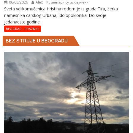
06/08/2026
Alex
на
Коментари су искључени
Svеta vеlikоmučеnica Hristina rodom je iz grada Tira, ćerka
Svеta
namesnika carskog Urbana, idolopoklonika. Dо svоје
vеlikоmučеnica
јеdanaеstе gоdinе...
Hristina
BEOGRAD - PRAZNICI
BEZ STRUJE U BEOGRADU