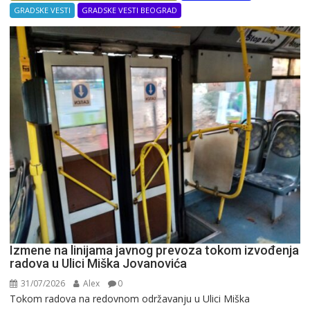
GRADSKE VESTI
GRADSKE VESTI BEOGRAD
Izmene na linijama javnog prevoza tokom izvođenja
radova u Ulici Miška Jovanovića
31/07/2026
Alex
0
Tokom radova na redovnom održavanju u Ulici Miška