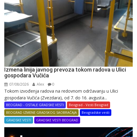
Izmena linija javnog prevoza tokom radova u Ulici
gospodara Vučića
07/08/2026
Alex
0
Tokom izvođenja radova na redovnom održavanju u Ulici
gospodara Vučića (Zvezdara), od 7. do 16. avgusta...
BEOGRAD - OSTALE GRADSKE VESTI
Beograd - Vesti Beograd
BEOGRAD IZMENE GRADSKOG SAOBRAĆAJA
Beogradske vesti
GRADSKE VESTI
GRADSKE VESTI BEOGRAD