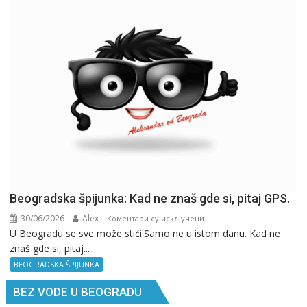
Beogradska špijunka: Kad ne znaš gde si, pitaj GPS.
30/06/2026
Alex
на
Коментари су искључени
U Beogradu se sve može stići.Samo ne u istom danu. Kad ne
Beogradska
znaš gde si, pitaj...
špijunka:
Kad
BEOGRADSKA ŠPIJUNKA
ne
BEZ VODE U BEOGRADU
znaš