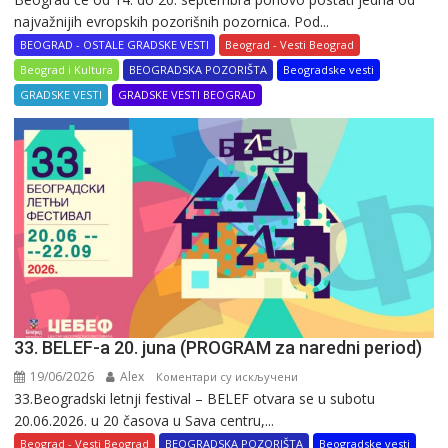
najvažnijih evropskih pozorišnih pozornica. Pod...
od
14.
BEOGRAD - OSTALE GRADSKE VESTI
Beograd - Vesti Beograd
do
Beograd i Kultura
BEOGRADSKA POZORIŠTA
Beogradske vesti
20.
GRADSKE VESTI
GRADSKE VESTI BEOGRAD
septembra
pod
sloganom
„Usudi
se
da
saznaš”
33. BELEF-a 20. juna (PROGRAM za naredni period)
19/06/2026
Alex
на
Коментари су искључени
33.Beogradski letnji festival – BELEF otvara se u subotu
33.
20.06.2026. u 20 časova u Sava centru,...
BELEF-
a
Beograd - Vesti Beograd
BEOGRADSKA POZORIŠTA
Beogradske vesti