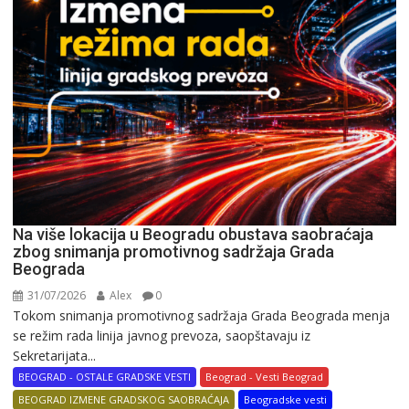
Na više lokacija u Beogradu obustava saobraćaja
zbog snimanja promotivnog sadržaja Grada
Beograda
31/07/2026
Alex
0
Tokom snimanja promotivnog sadržaja Grada Beograda menja
se režim rada linija javnog prevoza, saopštavaju iz
Sekretarijata...
BEOGRAD - OSTALE GRADSKE VESTI
Beograd - Vesti Beograd
BEOGRAD IZMENE GRADSKOG SAOBRAĆAJA
Beogradske vesti