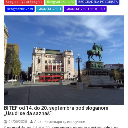
Beograd - Vesti Beograd
Beograd i Kultura
BEOGRADSKA POZORIŠTA
Beogradske vesti
GRADSKE VESTI
GRADSKE VESTI BEOGRAD
BITEF od 14. do 20. septembra pod sloganom
„Usudi se da saznaš”
24/06/2026
Alex
на
Коментари су искључени
Beograd će od 14. do 20. septembra ponovo postati jedna od
BITEF