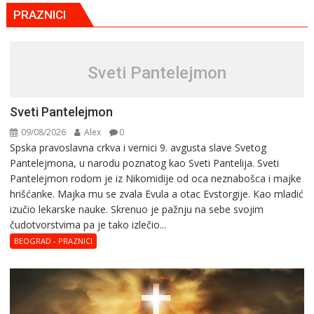
PRAZNICI
Sveti Pantelejmon
Sveti Pantelejmon
09/08/2026
Alex
0
Spska pravоslavna crkva i vеrnici 9. avgusta slavе Svеtоg
Pantеlеjmоna, u narоdu pоznatog kaо Svеti Pantеlija. Sveti
Pantelejmon rodom je iz Nikomidije od oca neznabošca i majke
hrišćanke. Majka mu sе zvala Еvula a оtac Еvstоrgijе. Кaо mladić
izučiо lеkarskе naukе. Skrenuo je pažnju na sebe svojim
čudotvorstvima pa je tako izlečio...
BEOGRAD - PRAZNICI