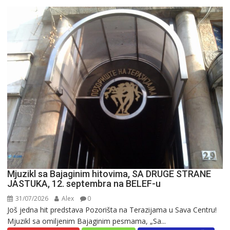
jedan
slon
postao
najveća
reklama
u
varoši
Mjuzikl sa Bajaginim hitovima, SA DRUGE STRANE
JASTUKA, 12. septembra na BELEF-u
31/07/2026
Alex
0
Još jedna hit predstava Pozorišta na Terazijama u Sava Centru!
Mjuzikl sa omiljenim Bajaginim pesmama, „Sa...