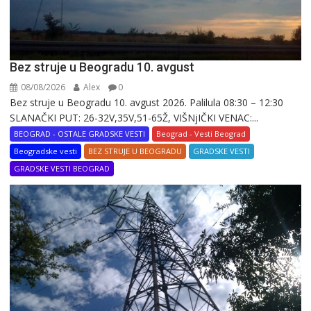
Bez struje u Beogradu 10. avgust
08/08/2026
Alex
0
Bez struje u Beogradu 10. avgust 2026. Palilula 08:30 – 12:30
SLANAČKI PUT: 26-32V,35V,51-65Ž, VIŠNjIČKI VENAC:...
BEOGRAD - OSTALE GRADSKE VESTI
Beograd - Vesti Beograd
Beogradske vesti
BEZ STRUJE U BEOGRADU
GRADSKE VESTI
GRADSKE VESTI BEOGRAD