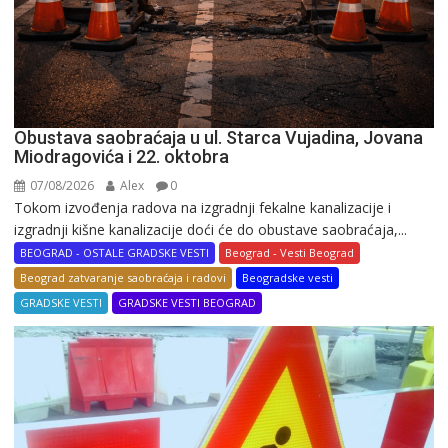
Obustava saobraćaja u ul. Starca Vujadina, Jovana
Miodragovića i 22. oktobra
07/08/2026
Alex
0
Tokom izvođenja radova na izgradnji fekalne kanalizacije i
izgradnji kišne kanalizacije doći će do obustave saobraćaja,...
BEOGRAD - OSTALE GRADSKE VESTI
Beograd - Vesti Beograd
Beograd zatvaranje saobraćaja i radovi
Beogradske vesti
GRADSKE VESTI
GRADSKE VESTI BEOGRAD