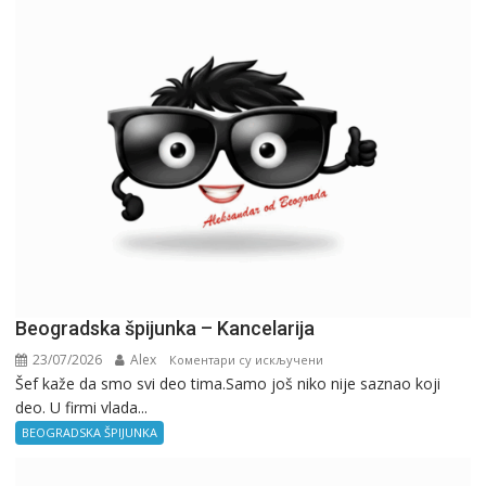
Beogradska špijunka – Kancelarija
23/07/2026
Alex
на
Коментари су искључени
Šef kaže da smo svi deo tima.Samo još niko nije saznao koji
Beogradska
deo. U firmi vlada...
špijunka
–
BEOGRADSKA ŠPIJUNKA
Kancelarija