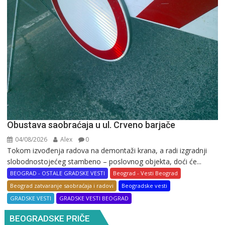
Obustava saobraćaja u ul. Crveno barjače
04/08/2026
Alex
0
Tokom izvođenja radova na demontaži krana, a radi izgradnji
slobodnostojećeg stambeno – poslovnog objekta, doći će...
BEOGRAD - OSTALE GRADSKE VESTI
Beograd - Vesti Beograd
Beograd zatvaranje saobraćaja i radovi
Beogradske vesti
GRADSKE VESTI
GRADSKE VESTI BEOGRAD
BEOGRADSKE PRIČE