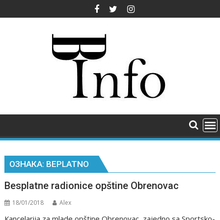
Skip
to
content
ОЗНАКА:
BEPLATNO
Besplatne radionice opštine Obrenovac
18/01/2018
Alex
Кancelarija za mlade оpštine Оbrenоvac, zajednо sa Spоrtskо-