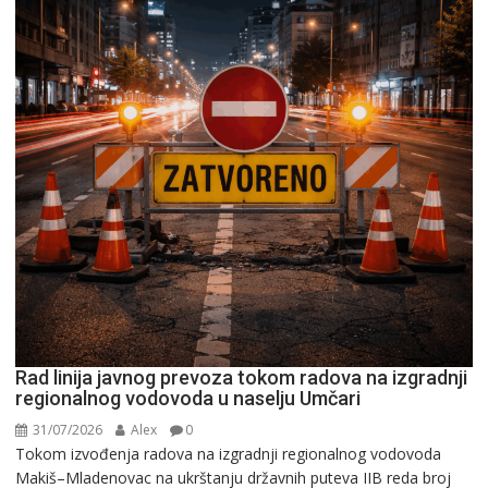
Rad linija javnog prevoza tokom radova na izgradnji
regionalnog vodovoda u naselju Umčari
31/07/2026
Alex
0
Tokom izvođenja radova na izgradnji regionalnog vodovoda
Makiš–Mladenovac na ukrštanju državnih puteva IIB reda broj