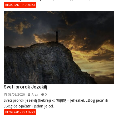
–
BEOGRAD - PRAZNICI
Blaga
Marija
Sveti prorok Jezekilj
03/08/2026
Alex
0
Sveti prorok Jezekilj (hebrejski: יְחֶזְקֵאל – Jehезkel, „Bog jača“ ili
„Bog će ojačati“) jedan je od...
BEOGRAD - PRAZNICI