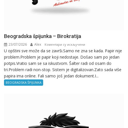
Beogradska špijunka – Birokratija
23/07/2026
Alex
на
Коментари су искључени
U opštini sve može da se završi.Samo ne zna se kada. Papir nije
Beogradska
problem.Problem je papir koji nedostaje. Došao sam po jedan
špijunka
potpis.Vratio sam se sa iskustvom. Šalter radi od osam do
–
tri.Problem radi non-stop. Sistem je digitalizovan.Zato sada više
Birokratija
papira ima online. Fali samo još jedan dokument.I...
BEOGRADSKA ŠPIJUNKA