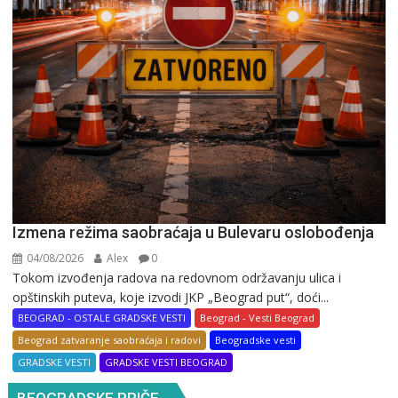
Izmena režima saobraćaja u Bulevaru oslobođenja
04/08/2026
Alex
0
Tokom izvođenja radova na redovnom održavanju ulica i
opštinskih puteva, koje izvodi JKP „Beograd put“, doći...
BEOGRAD - OSTALE GRADSKE VESTI
Beograd - Vesti Beograd
Beograd zatvaranje saobraćaja i radovi
Beogradske vesti
GRADSKE VESTI
GRADSKE VESTI BEOGRAD