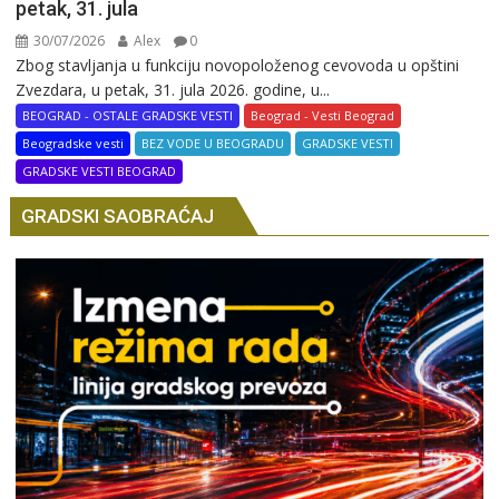
petak, 31. jula
30/07/2026
Alex
0
Zbog stavljanja u funkciju novopoloženog cevovoda u opštini
Zvezdara, u petak, 31. jula 2026. godine, u...
BEOGRAD - OSTALE GRADSKE VESTI
Beograd - Vesti Beograd
Beogradske vesti
BEZ VODE U BEOGRADU
GRADSKE VESTI
GRADSKE VESTI BEOGRAD
GRADSKI SAOBRAĆAJ