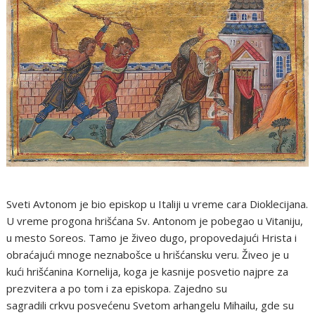
Sveti Avtonom je bio episkop u Italiji u vreme cara Dioklecijana.
U vreme progona hrišćana Sv. Antonom je pobegao u Vitaniju,
u mesto Soreos. Tamo je živeo dugo, propovedajući Hrista i
obraćajući mnoge neznabošce u hrišćansku veru. Živeo je u
kući hrišćanina Kornelija, koga je kasnije posvetio najpre za
prezvitera a po tom i za episkopa. Zajedno su
sagradili crkvu posvećenu Svetom arhangelu Mihailu, gde su