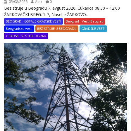
05/08/2026
Alex
0
Bez struje u Beogradu 7. avgust 2026. Čukarica 08:30 – 12:00
ŽARKOVAČKI BREG: 1-7, Naselje ŽARKOVO:...
BEOGRAD - OSTALE GRADSKE VESTI
Beograd - Vesti Beograd
Beogradske vesti
BEZ STRUJE U BEOGRADU
GRADSKE VESTI
GRADSKE VESTI BEOGRAD