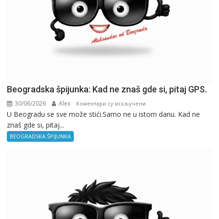
Beogradska špijunka: Kad ne znaš gde si, pitaj GPS.
30/06/2026
Alex
на
Коментари су искључени
U Beogradu se sve može stići.Samo ne u istom danu. Kad ne
Beogradska
znaš gde si, pitaj...
špijunka:
Kad
BEOGRADSKA ŠPIJUNKA
ne
znaš
gde
si,
pitaj
GPS.