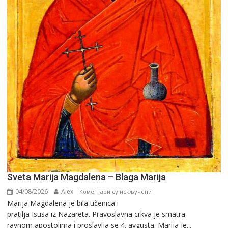
Sveta Marija Magdalena – Blaga Marija
04/08/2026
Alex
на
Коментари су искључени
Marija Magdalena je bila učenica i
Sveta
pratilja Isusa iz Nazareta. Pravoslavna crkva je smatra
Marija
ravnom apostolima i proslavlja se 4. avgusta. Marija je...
Magdalena