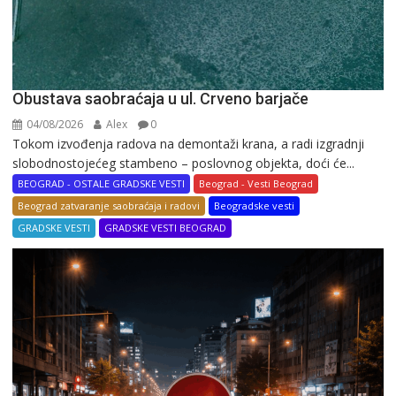
Obustava saobraćaja u ul. Crveno barjače
04/08/2026
Alex
0
Tokom izvođenja radova na demontaži krana, a radi izgradnji
slobodnostojećeg stambeno – poslovnog objekta, doći će...
BEOGRAD - OSTALE GRADSKE VESTI
Beograd - Vesti Beograd
Beograd zatvaranje saobraćaja i radovi
Beogradske vesti
GRADSKE VESTI
GRADSKE VESTI BEOGRAD