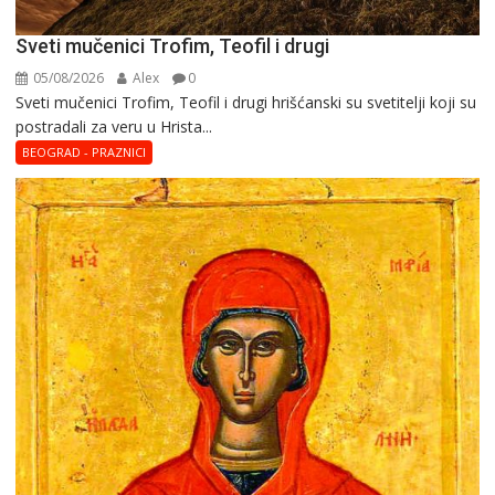
Sveti mučenici Trofim, Teofil i drugi
05/08/2026
Alex
0
Sveti mučenici Trofim, Teofil i drugi hrišćanski su svetitelji koji su
postradali za veru u Hrista...
BEOGRAD - PRAZNICI