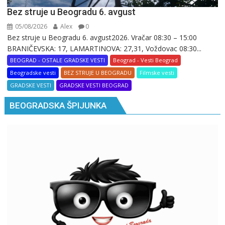
Bez struje u Beogradu 6. avgust
05/08/2026
Alex
0
Bez struje u Beogradu 6. avgust2026. Vračar 08:30 – 15:00
BRANIČEVSKA: 17, LAMARTINOVA: 27,31, Voždovac 08:30...
BEOGRAD - OSTALE GRADSKE VESTI
Beograd - Vesti Beograd
Beogradske vesti
BEZ STRUJE U BEOGRADU
Filmske vesti
GRADSKE VESTI
GRADSKE VESTI BEOGRAD
BEOGRADSKA ŠPIJUNKA