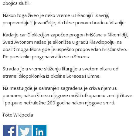
obojica služili.
Nakon toga živeo je neko vreme u Likaoniji i Isavriji,
propovedajući Jevanđelje, da bi se ponovo bratio u Vitaniju.
Kada je car Dioklecijan započeo progon hrišćana u Nikomidiji,
Sveti Avtonom našao je sklonište u gradu Klavdiopolju, na
obali Crnoga Mora gde je uspešno propovedao hrišćanstvo.
Po prestanku progona vratio se u Soreos.
Stradao je u vreme služenja liturgije u svetom oltaru od
strane idilopoklonika iz okoline Soreosa i Limne.
Na mestu gde je sahranjen sagrađena je crkva njemu u
pommen, nakon što su njegove mošti otkopane u zemlji čitave
i potpuno netruležne 200 godina nakon njegove smrti.
Foto.Wikipedia