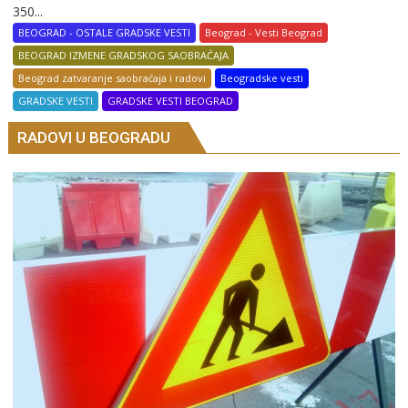
350...
BEOGRAD - OSTALE GRADSKE VESTI
Beograd - Vesti Beograd
BEOGRAD IZMENE GRADSKOG SAOBRAĆAJA
Beograd zatvaranje saobraćaja i radovi
Beogradske vesti
GRADSKE VESTI
GRADSKE VESTI BEOGRAD
RADOVI U BEOGRADU