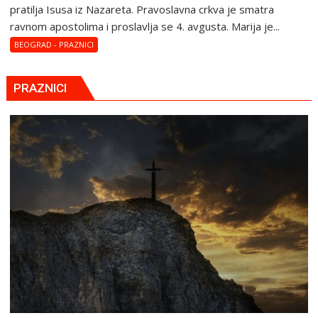
Marija
pratilja Isusa iz Nazareta. Pravoslavna crkva je smatra
Magdalena
ravnom apostolima i proslavlja se 4. avgusta. Marija je...
–
BEOGRAD - PRAZNICI
Blaga
Marija
PRAZNICI