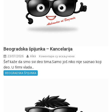
Beogradska špijunka – Kancelarija
23/07/2026
Alex
на
Коментари су искључени
Šef kaže da smo svi deo tima.Samo još niko nije saznao koji
Beogradska
deo. U firmi vlada...
špijunka
–
BEOGRADSKA ŠPIJUNKA
Kancelarija