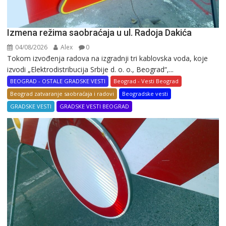
Izmena režima saobraćaja u ul. Radoja Dakića
04/08/2026
Alex
0
Tokom izvođenja radova na izgradnji tri kablovska voda, koje
izvodi „Elektrodistribucija Srbije d. o. o., Beograd“,...
BEOGRAD - OSTALE GRADSKE VESTI
Beograd - Vesti Beograd
Beograd zatvaranje saobraćaja i radovi
Beogradske vesti
GRADSKE VESTI
GRADSKE VESTI BEOGRAD