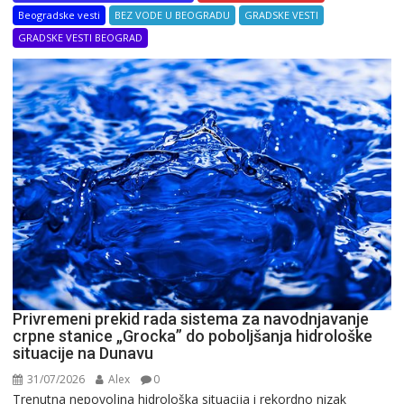
Beogradske vesti
BEZ VODE U BEOGRADU
GRADSKE VESTI
GRADSKE VESTI BEOGRAD
Privremeni prekid rada sistema za navodnjavanje
crpne stanice „Grocka” do poboljšanja hidrološke
situacije na Dunavu
31/07/2026
Alex
0
Trenutna nepovoljna hidrološka situacija i rekordno nizak