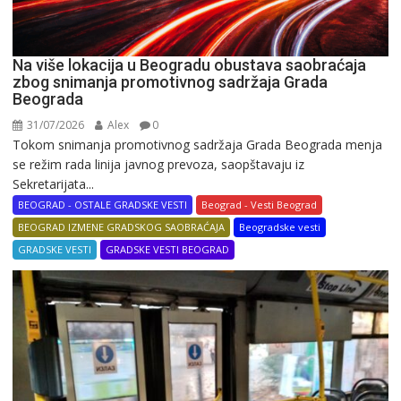
Na više lokacija u Beogradu obustava saobraćaja
zbog snimanja promotivnog sadržaja Grada
Beograda
31/07/2026
Alex
0
Tokom snimanja promotivnog sadržaja Grada Beograda menja
se režim rada linija javnog prevoza, saopštavaju iz
Sekretarijata...
BEOGRAD - OSTALE GRADSKE VESTI
Beograd - Vesti Beograd
BEOGRAD IZMENE GRADSKOG SAOBRAĆAJA
Beogradske vesti
GRADSKE VESTI
GRADSKE VESTI BEOGRAD