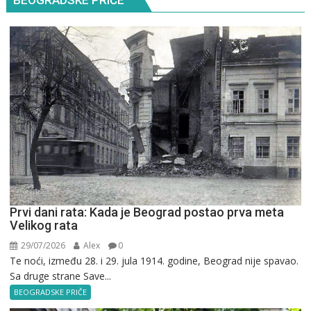
BEOGRADSKE PRIČE
Prvi dani rata: Kada je Beograd postao prva meta
Velikog rata
29/07/2026
Alex
0
Te noći, između 28. i 29. jula 1914. godine, Beograd nije spavao.
Sa druge strane Save...
BEOGRADSKE PRIČE