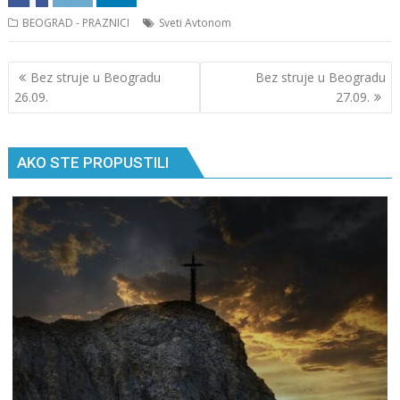
BEOGRAD - PRAZNICI
Sveti Avtonom
Кретање
Bez struje u Beogradu
Bez struje u Beogradu
чланка
26.09.
27.09.
AKO STE PROPUSTILI