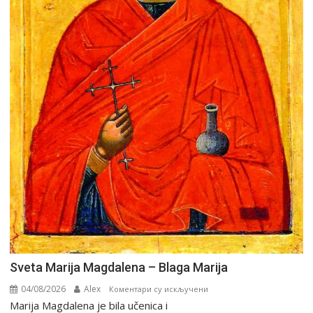
Sveta Marija Magdalena – Blaga Marija
04/08/2026
Alex
на
Коментари су искључени
Marija Magdalena je bila učenica i
Sveta