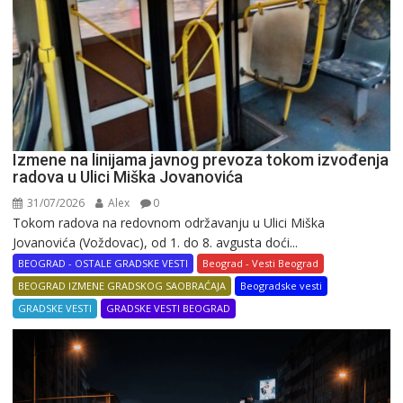
Izmene na linijama javnog prevoza tokom izvođenja
radova u Ulici Miška Jovanovića
31/07/2026
Alex
0
Tokom radova na redovnom održavanju u Ulici Miška
Jovanovića (Voždovac), od 1. do 8. avgusta doći...
BEOGRAD - OSTALE GRADSKE VESTI
Beograd - Vesti Beograd
BEOGRAD IZMENE GRADSKOG SAOBRAĆAJA
Beogradske vesti
GRADSKE VESTI
GRADSKE VESTI BEOGRAD