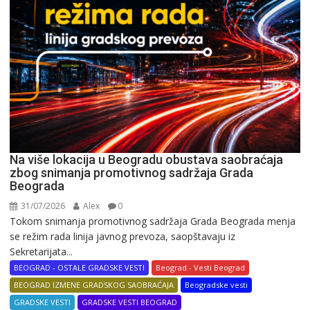
Na više lokacija u Beogradu obustava saobraćaja
zbog snimanja promotivnog sadržaja Grada
Beograda
31/07/2026
Alex
0
Tokom snimanja promotivnog sadržaja Grada Beograda menja
se režim rada linija javnog prevoza, saopštavaju iz
Sekretarijata...
BEOGRAD - OSTALE GRADSKE VESTI
Beograd - Vesti Beograd
BEOGRAD IZMENE GRADSKOG SAOBRAĆAJA
Beogradske vesti
GRADSKE VESTI
GRADSKE VESTI BEOGRAD