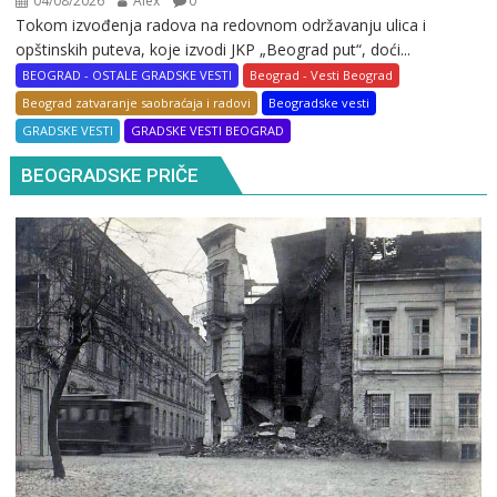
04/08/2026
Alex
0
Tokom izvođenja radova na redovnom održavanju ulica i
opštinskih puteva, koje izvodi JKP „Beograd put“, doći...
BEOGRAD - OSTALE GRADSKE VESTI
Beograd - Vesti Beograd
Beograd zatvaranje saobraćaja i radovi
Beogradske vesti
GRADSKE VESTI
GRADSKE VESTI BEOGRAD
BEOGRADSKE PRIČE