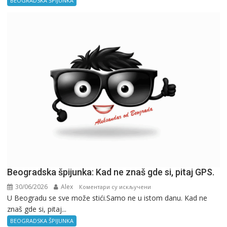
BEOGRADSKA ŠPIJUNKA
Kancelarija
Beogradska špijunka: Kad ne znaš gde si, pitaj GPS.
30/06/2026
Alex
на
Коментари су искључени
U Beogradu se sve može stići.Samo ne u istom danu. Kad ne
Beogradska
znaš gde si, pitaj...
špijunka:
Kad
BEOGRADSKA ŠPIJUNKA