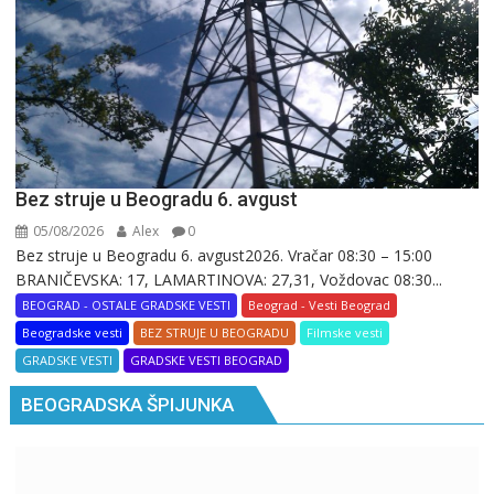
Bez struje u Beogradu 6. avgust
05/08/2026
Alex
0
Bez struje u Beogradu 6. avgust2026. Vračar 08:30 – 15:00
BRANIČEVSKA: 17, LAMARTINOVA: 27,31, Voždovac 08:30...
BEOGRAD - OSTALE GRADSKE VESTI
Beograd - Vesti Beograd
Beogradske vesti
BEZ STRUJE U BEOGRADU
Filmske vesti
GRADSKE VESTI
GRADSKE VESTI BEOGRAD
BEOGRADSKA ŠPIJUNKA