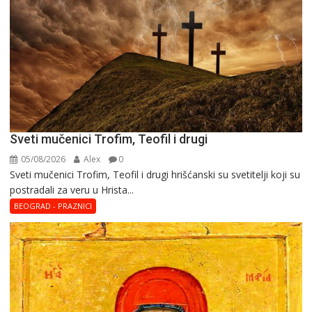
Sveti mučenici Trofim, Teofil i drugi
05/08/2026
Alex
0
Sveti mučenici Trofim, Teofil i drugi hrišćanski su svetitelji koji su
postradali za veru u Hrista...
BEOGRAD - PRAZNICI