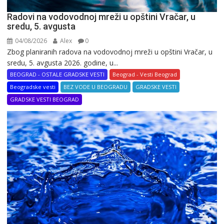
Radovi na vodovodnoj mreži u opštini Vračar, u
sredu, 5. avgusta
04/08/2026
Alex
0
Zbog planiranih radova na vodovodnoj mreži u opštini Vračar, u
sredu, 5. avgusta 2026. godine, u...
BEOGRAD - OSTALE GRADSKE VESTI
Beograd - Vesti Beograd
Beogradske vesti
BEZ VODE U BEOGRADU
GRADSKE VESTI
GRADSKE VESTI BEOGRAD