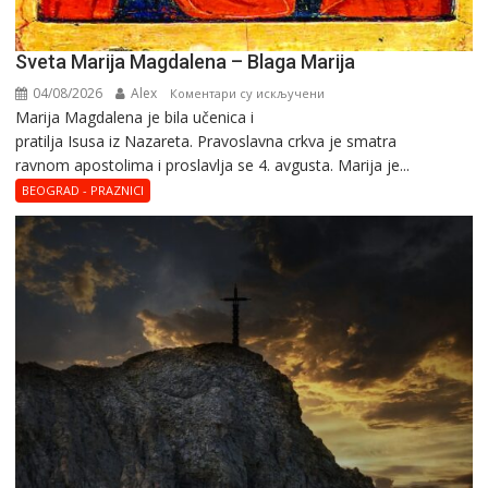
Sveta Marija Magdalena – Blaga Marija
04/08/2026
Alex
на
Коментари су искључени
Marija Magdalena je bila učenica i
Sveta
pratilja Isusa iz Nazareta. Pravoslavna crkva je smatra
Marija
ravnom apostolima i proslavlja se 4. avgusta. Marija je...
Magdalena
–
BEOGRAD - PRAZNICI
Blaga
Marija