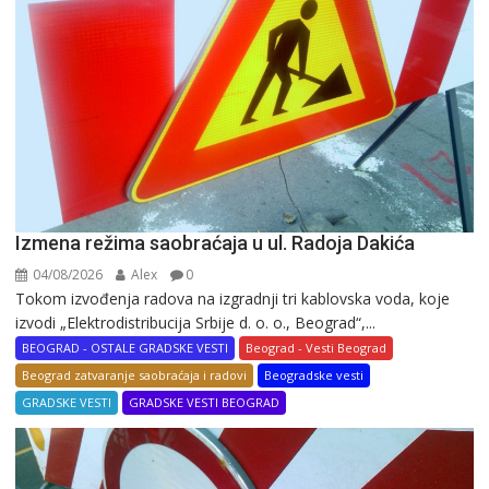
Izmena režima saobraćaja u ul. Radoja Dakića
04/08/2026
Alex
0
Tokom izvođenja radova na izgradnji tri kablovska voda, koje
izvodi „Elektrodistribucija Srbije d. o. o., Beograd“,...
BEOGRAD - OSTALE GRADSKE VESTI
Beograd - Vesti Beograd
Beograd zatvaranje saobraćaja i radovi
Beogradske vesti
GRADSKE VESTI
GRADSKE VESTI BEOGRAD