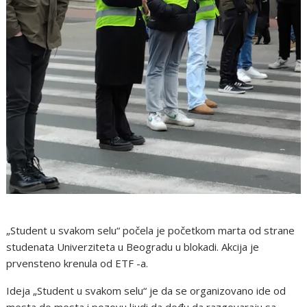
„Student u svakom selu“ počela je početkom marta od strane
studenata Univerziteta u Beogradu u blokadi. Akcija je
prvensteno krenula od ETF -a.
Ideja „Student u svakom selu“ je da se organizovano ide od
mesta do mesta i pozovu ljudi da dođu da razgovaraju sa