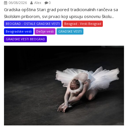
06/08/2026
Alex
0
Gradska opština Stari grad pored tradicionalnih rančeva sa
školskim priborom, svi prvaci koji upisuju osnovnu školu...
BEOGRAD - OSTALE GRADSKE VESTI
Beograd - Vesti Beograd
Beogradske vesti
Dečije vesti
GRADSKE VESTI
GRADSKE VESTI BEOGRAD