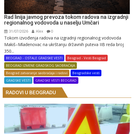
Rad linija javnog prevoza tokom radova na izgradnji
regionalnog vodovoda u naselju Umčari
31/07/2026
Alex
0
Tokom izvođenja radova na izgradnji regionalnog vodovoda
Makiš–Mladenovac na ukrštanju državnih puteva IIB reda broj
350...
BEOGRAD - OSTALE GRADSKE VESTI
Beograd - Vesti Beograd
BEOGRAD IZMENE GRADSKOG SAOBRAĆAJA
Beograd zatvaranje saobraćaja i radovi
Beogradske vesti
GRADSKE VESTI
GRADSKE VESTI BEOGRAD
RADOVI U BEOGRADU