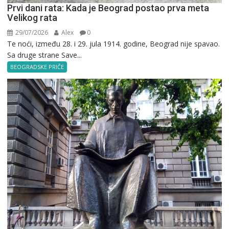
Prvi dani rata: Kada je Beograd postao prva meta
Velikog rata
29/07/2026
Alex
0
Te noći, između 28. i 29. jula 1914. godine, Beograd nije spavao.
Sa druge strane Save...
BEOGRADSKE PRIČE