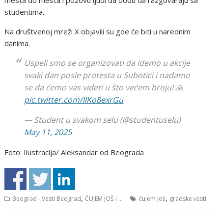
studentima.
Na društvenoj mreži X objavili su gde će biti u narednim
danima.
Uspeli smo se organizovati da idemo u akcije
svaki dan posle protesta u Subotici i nadamo
se da ćemo vas videti u što većem broju! 🙏
pic.twitter.com/IlKo8exrGu
— Student u svakom selu (@studentuselu)
May 11, 2025
Foto: Ilustracija/ Aleksandar od Beograda
,
,
Beograd - Vesti Beograd
ČUJEM JOŠ I ...
čujem još
gradske vesti