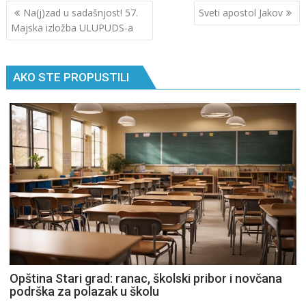
Кретање
Na(j)zad u sadašnjost! 57.
Sveti apostol Jakov
чланка
Majska izložba ULUPUDS-a
AKO STE PROPUSTILI
Opština Stari grad: ranac, školski pribor i novčana
podrška za polazak u školu