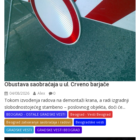
Obustava saobraćaja u ul. Crveno barjače
04/08/2026
Alex
0
Tokom izvođenja radova na demontaži krana, a radi izgradnji
slobodnostojećeg stambeno – poslovnog objekta, doći će...
BEOGRAD - OSTALE GRADSKE VESTI
Beograd - Vesti Beograd
Beograd zatvaranje saobraćaja i radovi
Beogradske vesti
GRADSKE VESTI
GRADSKE VESTI BEOGRAD