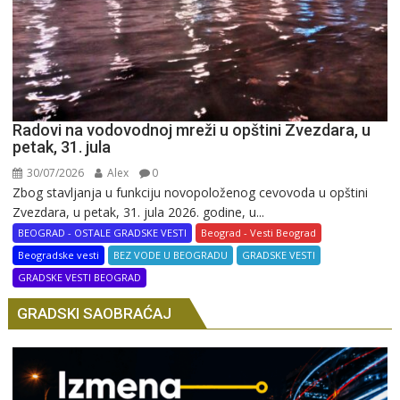
Radovi na vodovodnoj mreži u opštini Zvezdara, u
petak, 31. jula
30/07/2026
Alex
0
Zbog stavljanja u funkciju novopoloženog cevovoda u opštini
Zvezdara, u petak, 31. jula 2026. godine, u...
BEOGRAD - OSTALE GRADSKE VESTI
Beograd - Vesti Beograd
Beogradske vesti
BEZ VODE U BEOGRADU
GRADSKE VESTI
GRADSKE VESTI BEOGRAD
GRADSKI SAOBRAĆAJ