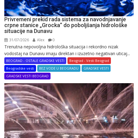
Privremeni prekid rada sistema za navodnjavanje
crpne stanice „Grocka” do poboljšanja hidrološke
situacije na Dunavu
31/07/2026
Alex
0
Trenutna nepovoljna hidrološka situacija i rekordno nizak
vodostaj na Dunavu imaju direktan i izuzetno negativan uticaj...
BEOGRAD - OSTALE GRADSKE VESTI
Beograd - Vesti Beograd
Beogradske vesti
BEZ VODE U BEOGRADU
GRADSKE VESTI
GRADSKE VESTI BEOGRAD