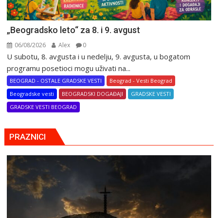
„Beogradsko leto“ za 8. i 9. avgust
06/08/2026
Alex
0
U subotu, 8. avgusta i u nedelju, 9. avgusta, u bogatom
programu posetioci mogu uživati na...
BEOGRAD - OSTALE GRADSKE VESTI
Beograd - Vesti Beograd
Beogradske vesti
BEOGRADSKI DOGAĐAJI
GRADSKE VESTI
GRADSKE VESTI BEOGRAD
PRAZNICI