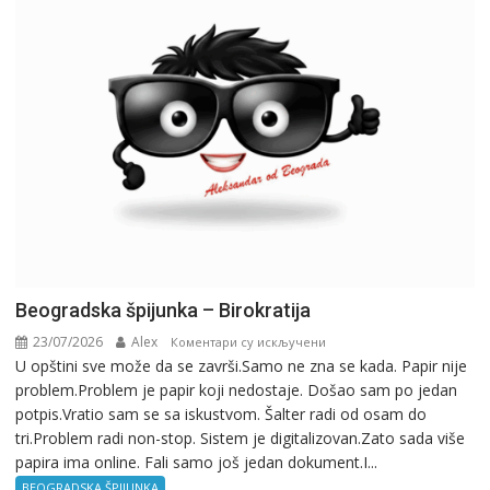
Beogradska špijunka – Birokratija
23/07/2026
Alex
на
Коментари су искључени
U opštini sve može da se završi.Samo ne zna se kada. Papir nije
Beogradska
problem.Problem je papir koji nedostaje. Došao sam po jedan
špijunka
potpis.Vratio sam se sa iskustvom. Šalter radi od osam do
–
tri.Problem radi non-stop. Sistem je digitalizovan.Zato sada više
Birokratija
papira ima online. Fali samo još jedan dokument.I...
BEOGRADSKA ŠPIJUNKA