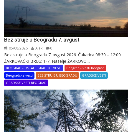
Bez struje u Beogradu 7. avgust
05/08/2026
Alex
0
Bez struje u Beogradu 7. avgust 2026. Čukarica 08:30 – 12:00
ŽARKOVAČKI BREG: 1-7, Naselje ŽARKOVO:...
BEOGRAD - OSTALE GRADSKE VESTI
Beograd - Vesti Beograd
Beogradske vesti
BEZ STRUJE U BEOGRADU
GRADSKE VESTI
GRADSKE VESTI BEOGRAD