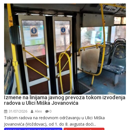
Izmene na linijama javnog prevoza tokom izvođenja
radova u Ulici Miška Jovanovića
31/07/2026
Alex
0
Tokom radova na redovnom održavanju u Ulici Miška
Jovanovića (Voždovac), od 1. do 8. avgusta doći...