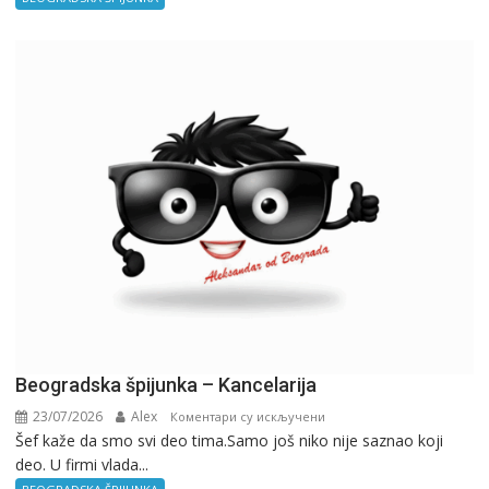
Beogradska špijunka – Kancelarija
23/07/2026
Alex
на
Коментари су искључени
Šef kaže da smo svi deo tima.Samo još niko nije saznao koji
Beogradska
deo. U firmi vlada...
špijunka
–