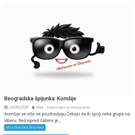
ne
znaš
gde
si,
pitaj
GPS.
Beogradska špijunka: Komšije
23/06/2026
Alex
на
Коментари су искључени
Komšije se više ne pozdravljaju.Čekaju da ih spoji neka grupa na
Beogradska
Viberu. Red ispred šaltera je...
špijunka:
Komšije
BEOGRADSKA ŠPIJUNKA