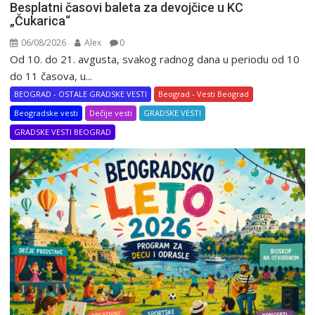
Besplatni časovi baleta za devojčice u KC
„Čukarica“
06/08/2026
Alex
0
Od 10. do 21. avgusta, svakog radnog dana u periodu od 10
do 11 časova, u...
BEOGRAD - OSTALE GRADSKE VESTI
Beograd - Vesti Beograd
Beogradske vesti
Dečije vesti
GRADSKE VESTI
GRADSKE VESTI BEOGRAD