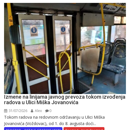
Izmene na linijama javnog prevoza tokom izvođenja
radova u Ulici Miška Jovanovića
31/07/2026
Alex
0
Tokom radova na redovnom održavanju u Ulici Miška
Jovanovića (Voždovac), od 1. do 8. avgusta doći...