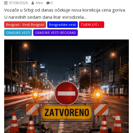
07/08/2026
Alex
0
Vozače u Srbiji od danas očekuje nova korekcija cena goriva.
U narednih sedam dana litar evrodizela...
Beograd - Vesti Beograd
Beogradske vesti
ČUJEM JOŠ I ...
GRADSKE VESTI
GRADSKE VESTI BEOGRAD