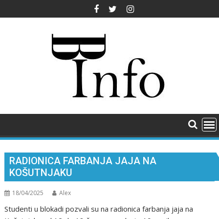
Skip
to
content
RADIONICA FARBANJA JAJA NA
KOŠUTNJAKU
18/04/2025
Alex
Studenti u blokadi pozvali su na radionica farbanja jaja na