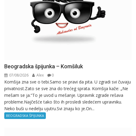
Beogradska špijunka – Komšiluk
07/08/2026
Alex
0
Komšija zna sve o tebi.Samo se pravi da pita. U zgradi svi čuvaju
privatnost.Zato se sve zna do trećeg sprata. Komšija kaže: „Ne
mešam se ja.“To je uvod u mešanje. Upravnik zgrade rešava
probleme.Najčešće tako što ih prosledi sledećem upravniku.
Neko buši u nedelju ujutru.Svi znaju ko je.On...
BEOGRADSKA ŠPIJUNKA