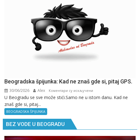
Beogradska špijunka: Kad ne znaš gde si, pitaj GPS.
30/06/2026
Alex
на
Коментари су искључени
U Beogradu se sve može stići.Samo ne u istom danu. Kad ne
Beogradska
znaš gde si, pitaj...
špijunka:
Kad
BEOGRADSKA ŠPIJUNKA
ne
BEZ VODE U BEOGRADU
znaš
gde
si,