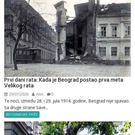
Prvi dani rata: Kada je Beograd postao prva meta
Velikog rata
29/07/2026
Alex
0
Te noći, između 28. i 29. jula 1914. godine, Beograd nije spavao.
Sa druge strane Save...
BEOGRADSKE PRIČE