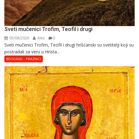
Sveti mučenici Trofim, Teofil i drugi
05/08/2026
Alex
0
Sveti mučenici Trofim, Teofil i drugi hrišćanski su svetitelji koji su
postradali za veru u Hrista...
BEOGRAD - PRAZNICI