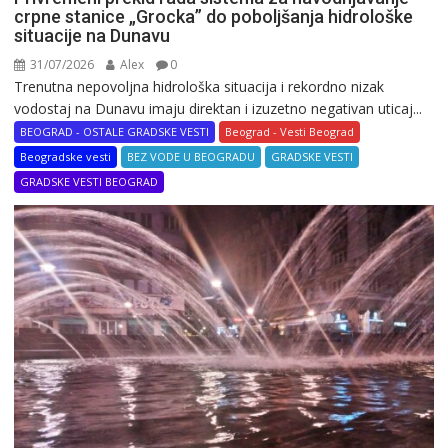
crpne stanice „Grocka” do poboljšanja hidrološke
situacije na Dunavu
31/07/2026
Alex
0
Trenutna nepovoljna hidrološka situacija i rekordno nizak
vodostaj na Dunavu imaju direktan i izuzetno negativan uticaj...
BEOGRAD - OSTALE GRADSKE VESTI
Beograd - Vesti Beograd
Beogradske vesti
BEZ VODE U BEOGRADU
GRADSKE VESTI
GRADSKE VESTI BEOGRAD