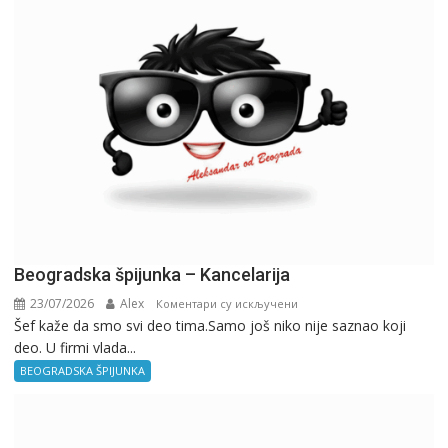
Beogradska špijunka – Kancelarija
23/07/2026
Alex
на
Коментари су искључени
Šef kaže da smo svi deo tima.Samo još niko nije saznao koji
Beogradska
deo. U firmi vlada...
špijunka
–
BEOGRADSKA ŠPIJUNKA
Kancelarija