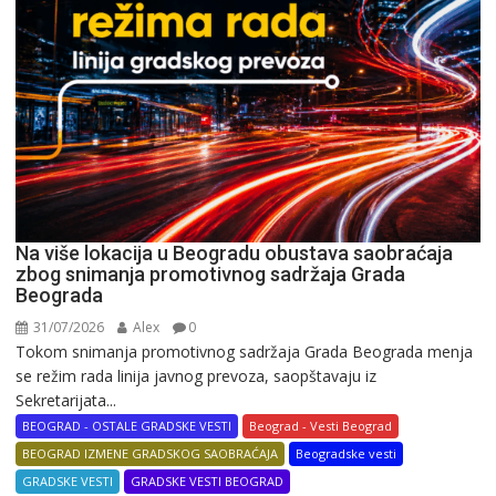
Na više lokacija u Beogradu obustava saobraćaja
zbog snimanja promotivnog sadržaja Grada
Beograda
31/07/2026
Alex
0
Tokom snimanja promotivnog sadržaja Grada Beograda menja
se režim rada linija javnog prevoza, saopštavaju iz
Sekretarijata...
BEOGRAD - OSTALE GRADSKE VESTI
Beograd - Vesti Beograd
BEOGRAD IZMENE GRADSKOG SAOBRAĆAJA
Beogradske vesti
GRADSKE VESTI
GRADSKE VESTI BEOGRAD