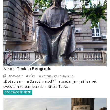
Nikola Tesla u Beogradu
10/07/2026
Alex
на
Коментари су искључени
„Došao sam među svoj narod.“Tim osećanjem, ali i sa već
Nikola
svetskom slavom iza sebe, Nikola Tesla...
Tesla
u
BEOGRADSKE PRIČE
Beogradu