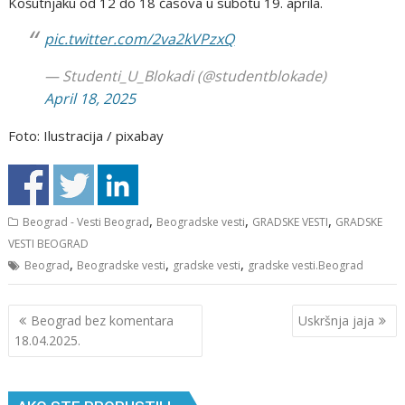
Košutnjaku od 12 do 18 časova u subotu 19. aprila.
pic.twitter.com/2va2kVPzxQ
— Studenti_U_Blokadi (@studentblokade)
April 18, 2025
Foto: Ilustracija / pixabay
,
,
,
Beograd - Vesti Beograd
Beogradske vesti
GRADSKE VESTI
GRADSKE
VESTI BEOGRAD
,
,
,
Beograd
Beogradske vesti
gradske vesti
gradske vesti.Beograd
Кретање
Beograd bez komentara
Uskršnja jaja
чланка
18.04.2025.