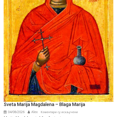
Sveta Marija Magdalena – Blaga Marija
04/08/2026
Alex
на
Коментари су искључени