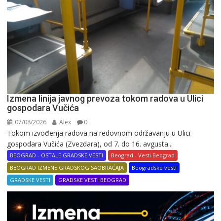
Izmena linija javnog prevoza tokom radova u Ulici
gospodara Vučića
07/08/2026
Alex
0
Tokom izvođenja radova na redovnom održavanju u Ulici
gospodara Vučića (Zvezdara), od 7. do 16. avgusta...
BEOGRAD - OSTALE GRADSKE VESTI
Beograd - Vesti Beograd
BEOGRAD IZMENE GRADSKOG SAOBRAĆAJA
Beogradske vesti
GRADSKE VESTI
GRADSKE VESTI BEOGRAD