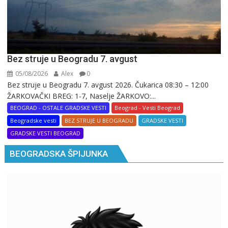
Bez struje u Beogradu 7. avgust
05/08/2026
Alex
0
Bez struje u Beogradu 7. avgust 2026. Čukarica 08:30 – 12:00
ŽARKOVAČKI BREG: 1-7, Naselje ŽARKOVO:...
BEOGRAD - OSTALE GRADSKE VESTI
Beograd - Vesti Beograd
Beogradske vesti
BEZ STRUJE U BEOGRADU
GRADSKE VESTI
GRADSKE VESTI BEOGRAD
BEOGRADSKA ŠPIJUNKA