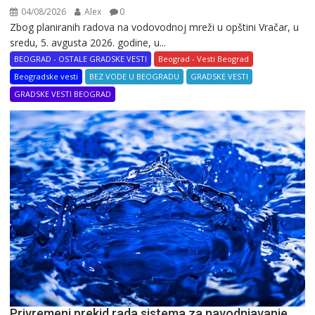
04/08/2026
Alex
0
Zbog planiranih radova na vodovodnoj mreži u opštini Vračar, u
sredu, 5. avgusta 2026. godine, u...
BEOGRAD - OSTALE GRADSKE VESTI
Beograd - Vesti Beograd
Beogradske vesti
BEZ VODE U BEOGRADU
GRADSKE VESTI
GRADSKE VESTI BEOGRAD
Privremeni prekid rada sistema za navodnjavanje