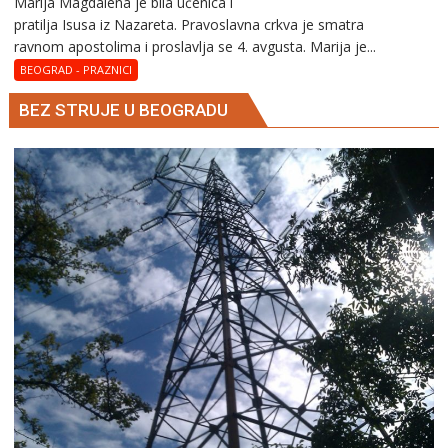
Marija Magdalena je bila učenica i
Sveta
pratilja Isusa iz Nazareta. Pravoslavna crkva je smatra
Marija
ravnom apostolima i proslavlja se 4. avgusta. Marija je...
Magdalena
–
BEOGRAD - PRAZNICI
Blaga
BEZ STRUJE U BEOGRADU
Marija