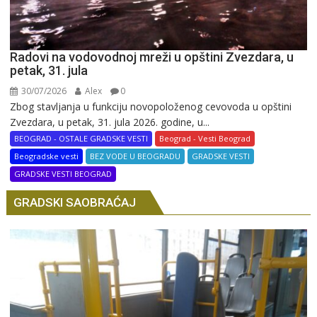
Radovi na vodovodnoj mreži u opštini Zvezdara, u
petak, 31. jula
30/07/2026
Alex
0
Zbog stavljanja u funkciju novopoloženog cevovoda u opštini
Zvezdara, u petak, 31. jula 2026. godine, u...
BEOGRAD - OSTALE GRADSKE VESTI
Beograd - Vesti Beograd
Beogradske vesti
BEZ VODE U BEOGRADU
GRADSKE VESTI
GRADSKE VESTI BEOGRAD
GRADSKI SAOBRAĆAJ