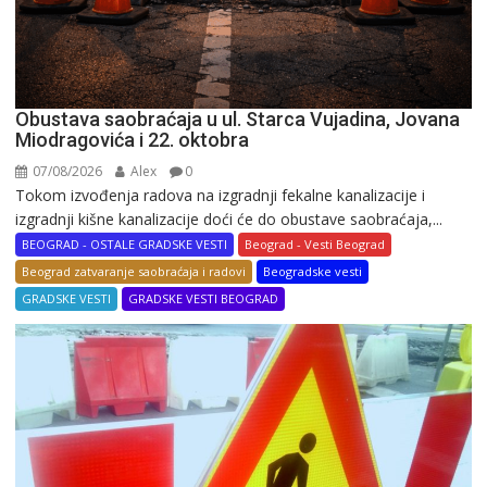
Obustava saobraćaja u ul. Starca Vujadina, Jovana
Miodragovića i 22. oktobra
07/08/2026
Alex
0
Tokom izvođenja radova na izgradnji fekalne kanalizacije i
izgradnji kišne kanalizacije doći će do obustave saobraćaja,...
BEOGRAD - OSTALE GRADSKE VESTI
Beograd - Vesti Beograd
Beograd zatvaranje saobraćaja i radovi
Beogradske vesti
GRADSKE VESTI
GRADSKE VESTI BEOGRAD