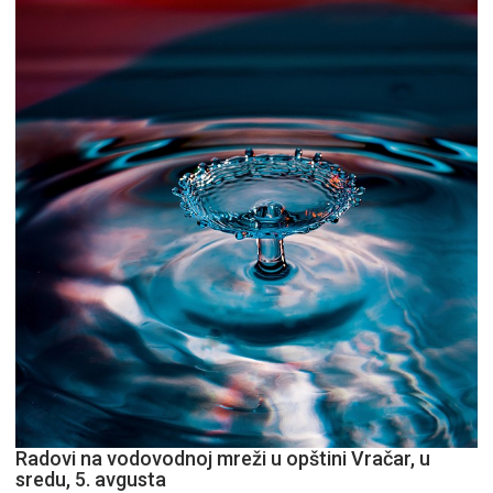
pitaj
GPS.
Radovi na vodovodnoj mreži u opštini Vračar, u
sredu, 5. avgusta