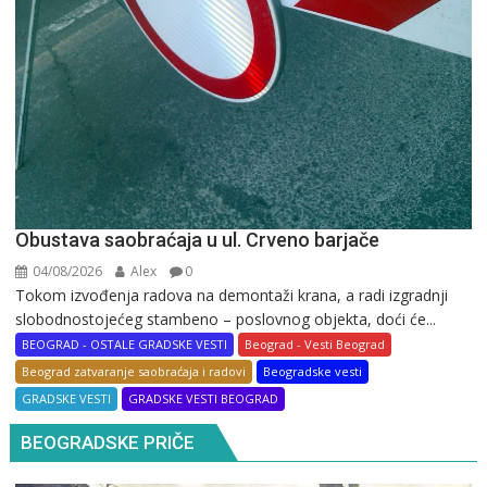
Obustava saobraćaja u ul. Crveno barjače
04/08/2026
Alex
0
Tokom izvođenja radova na demontaži krana, a radi izgradnji
slobodnostojećeg stambeno – poslovnog objekta, doći će...
BEOGRAD - OSTALE GRADSKE VESTI
Beograd - Vesti Beograd
Beograd zatvaranje saobraćaja i radovi
Beogradske vesti
GRADSKE VESTI
GRADSKE VESTI BEOGRAD
BEOGRADSKE PRIČE