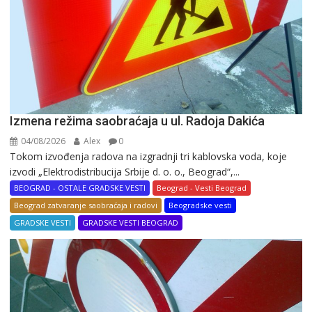
Izmena režima saobraćaja u ul. Radoja Dakića
04/08/2026
Alex
0
Tokom izvođenja radova na izgradnji tri kablovska voda, koje
izvodi „Elektrodistribucija Srbije d. o. o., Beograd“,...
BEOGRAD - OSTALE GRADSKE VESTI
Beograd - Vesti Beograd
Beograd zatvaranje saobraćaja i radovi
Beogradske vesti
GRADSKE VESTI
GRADSKE VESTI BEOGRAD