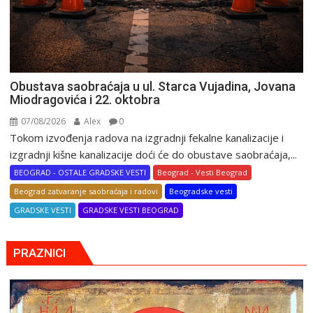
Obustava saobraćaja u ul. Starca Vujadina, Jovana
Miodragovića i 22. oktobra
07/08/2026
Alex
0
Tokom izvođenja radova na izgradnji fekalne kanalizacije i
izgradnji kišne kanalizacije doći će do obustave saobraćaja,...
BEOGRAD - OSTALE GRADSKE VESTI
Beograd - Vesti Beograd
Beograd zatvaranje saobraćaja i radovi
Beogradske vesti
GRADSKE VESTI
GRADSKE VESTI BEOGRAD
PRAZNICI