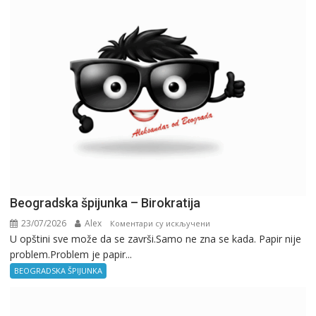
Beogradska špijunka – Birokratija
23/07/2026
Alex
на
Коментари су искључени
U opštini sve može da se završi.Samo ne zna se kada. Papir nije
Beogradska
problem.Problem je papir...
špijunka
–
BEOGRADSKA ŠPIJUNKA
Birokratija