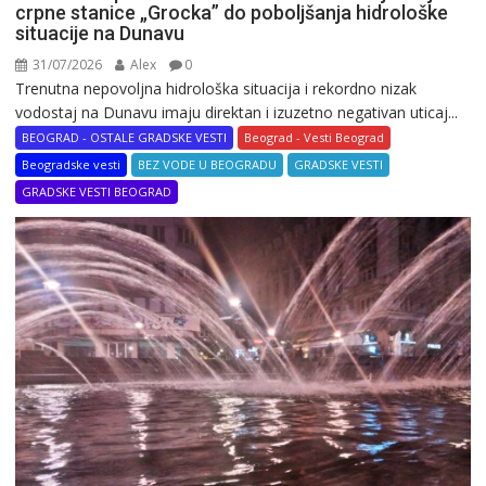
crpne stanice „Grocka” do poboljšanja hidrološke
situacije na Dunavu
31/07/2026
Alex
0
Trenutna nepovoljna hidrološka situacija i rekordno nizak
vodostaj na Dunavu imaju direktan i izuzetno negativan uticaj...
BEOGRAD - OSTALE GRADSKE VESTI
Beograd - Vesti Beograd
Beogradske vesti
BEZ VODE U BEOGRADU
GRADSKE VESTI
GRADSKE VESTI BEOGRAD