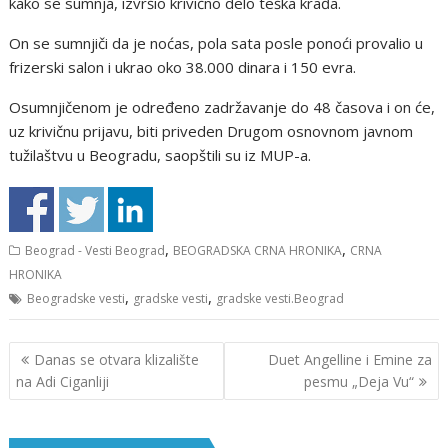
kako se sumnja, izvršio krivično delo teška krađa.
On se sumnjiči da je noćas, pola sata posle ponoći provalio u
frizerski salon i ukrao oko 38.000 dinara i 150 evra.
Osumnjičenom je određeno zadržavanje do 48 časova i on će,
uz krivičnu prijavu, biti priveden Drugom osnovnom javnom
tužilaštvu u Beogradu, saopštili su iz MUP-a.
,
,
Beograd - Vesti Beograd
BEOGRADSKA CRNA HRONIKA
CRNA
HRONIKA
,
,
Beogradske vesti
gradske vesti
gradske vesti.Beograd
Кретање
Danas se otvara klizalište
Duet Angelline i Emine za
чланка
na Adi Ciganliji
pesmu „Deja Vu“