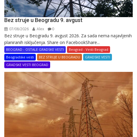
Bez struje u Beogradu 9. avgust
07/08/2026
Alex
0
Bez struje u Beogradu 9. avgust 2026. Za sada nema najavljenih
planiranih isključenja. Share on FacebookShare...
BEOGRAD - OSTALE GRADSKE VESTI
Beograd - Vesti Beograd
Beogradske vesti
BEZ STRUJE U BEOGRADU
GRADSKE VESTI
GRADSKE VESTI BEOGRAD