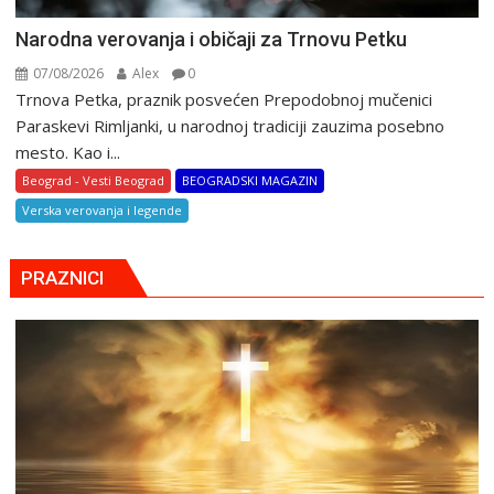
Narodna verovanja i običaji za Trnovu Petku
07/08/2026
Alex
0
Trnova Petka, praznik posvećen Prepodobnoj mučenici
Paraskevi Rimljanki, u narodnoj tradiciji zauzima posebno
mesto. Kao i...
Beograd - Vesti Beograd
BEOGRADSKI MAGAZIN
Verska verovanja i legende
PRAZNICI