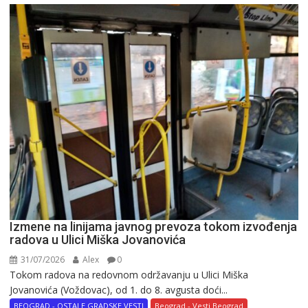
Izmene na linijama javnog prevoza tokom izvođenja
radova u Ulici Miška Jovanovića
31/07/2026
Alex
0
Tokom radova na redovnom održavanju u Ulici Miška
Jovanovića (Voždovac), od 1. do 8. avgusta doći...
BEOGRAD - OSTALE GRADSKE VESTI
Beograd - Vesti Beograd