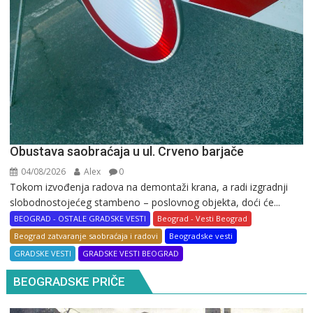
Obustava saobraćaja u ul. Crveno barjače
04/08/2026
Alex
0
Tokom izvođenja radova na demontaži krana, a radi izgradnji
slobodnostojećeg stambeno – poslovnog objekta, doći će...
BEOGRAD - OSTALE GRADSKE VESTI
Beograd - Vesti Beograd
Beograd zatvaranje saobraćaja i radovi
Beogradske vesti
GRADSKE VESTI
GRADSKE VESTI BEOGRAD
BEOGRADSKE PRIČE