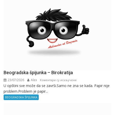
Beogradska špijunka – Birokratija
23/07/2026
Alex
на
Коментари су искључени
U opštini sve može da se završi.Samo ne zna se kada. Papir nije
Beogradska
problem.Problem je papir...
špijunka
–
BEOGRADSKA ŠPIJUNKA
Birokratija