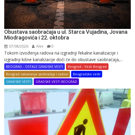
Obustava saobraćaja u ul. Starca Vujadina, Jovana
Miodragovića i 22. oktobra
07/08/2026
Alex
0
Tokom izvođenja radova na izgradnji fekalne kanalizacije i
izgradnji kišne kanalizacije doći će do obustave saobraćaja,...
BEOGRAD - OSTALE GRADSKE VESTI
Beograd - Vesti Beograd
Beograd zatvaranje saobraćaja i radovi
Beogradske vesti
GRADSKE VESTI
GRADSKE VESTI BEOGRAD