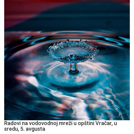
pitaj
GPS.
Radovi na vodovodnoj mreži u opštini Vračar, u
sredu, 5. avgusta