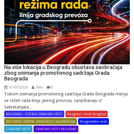
Na više lokacija u Beogradu obustava saobraćaja
zbog snimanja promotivnog sadržaja Grada
Beograda
31/07/2026
Alex
0
Tokom snimanja promotivnog sadržaja Grada Beograda menja
se režim rada linija javnog prevoza, saopštavaju iz
Sekretarijata...
BEOGRAD - OSTALE GRADSKE VESTI
Beograd - Vesti Beograd
BEOGRAD IZMENE GRADSKOG SAOBRAĆAJA
Beogradske vesti
GRADSKE VESTI
GRADSKE VESTI BEOGRAD