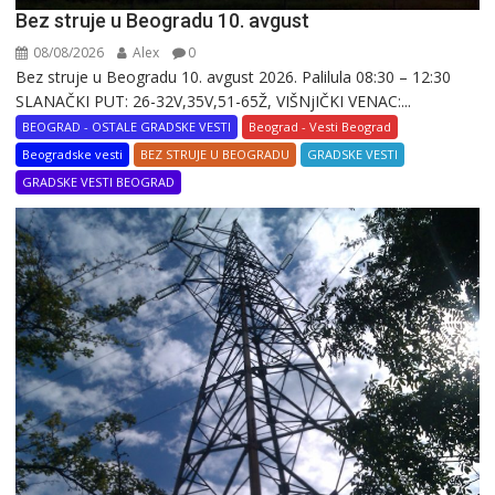
Bez struje u Beogradu 10. avgust
08/08/2026
Alex
0
Bez struje u Beogradu 10. avgust 2026. Palilula 08:30 – 12:30
SLANAČKI PUT: 26-32V,35V,51-65Ž, VIŠNjIČKI VENAC:...
BEOGRAD - OSTALE GRADSKE VESTI
Beograd - Vesti Beograd
Beogradske vesti
BEZ STRUJE U BEOGRADU
GRADSKE VESTI
GRADSKE VESTI BEOGRAD