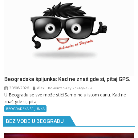
Beogradska špijunka: Kad ne znaš gde si, pitaj GPS.
30/06/2026
Alex
на
Коментари су искључени
U Beogradu se sve može stići.Samo ne u istom danu. Kad ne
Beogradska
znaš gde si, pitaj...
špijunka:
Kad
BEOGRADSKA ŠPIJUNKA
ne
BEZ VODE U BEOGRADU
znaš
gde
si,