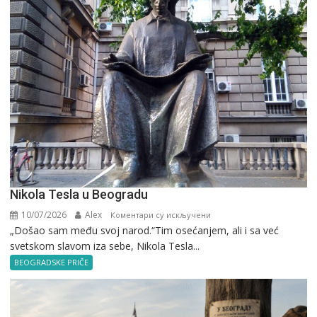
Nikola Tesla u Beogradu
10/07/2026
Alex
на
Коментари су искључени
„Došao sam među svoj narod.“Tim osećanjem, ali i sa već
Nikola
svetskom slavom iza sebe, Nikola Tesla...
Tesla
u
BEOGRADSKE PRIČE
Beogradu