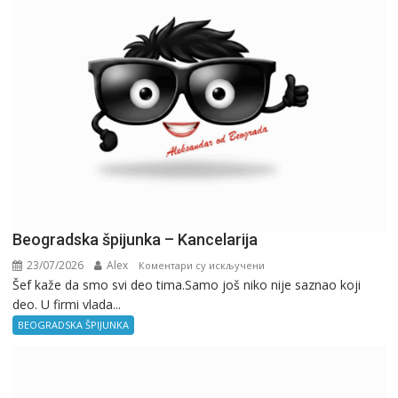
Beogradska špijunka – Kancelarija
23/07/2026
Alex
на
Коментари су искључени
Šef kaže da smo svi deo tima.Samo još niko nije saznao koji
Beogradska
deo. U firmi vlada...
špijunka
–
BEOGRADSKA ŠPIJUNKA
Kancelarija