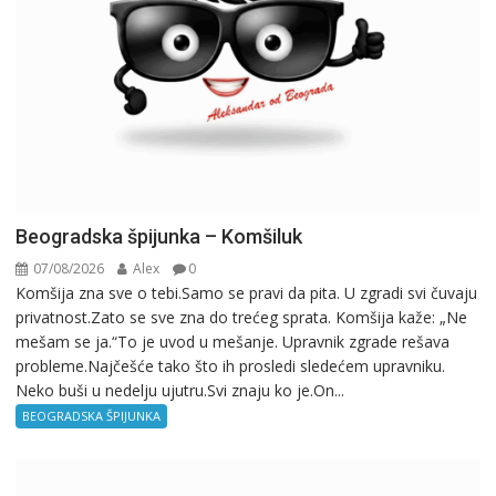
Beogradska špijunka – Komšiluk
07/08/2026
Alex
0
Komšija zna sve o tebi.Samo se pravi da pita. U zgradi svi čuvaju
privatnost.Zato se sve zna do trećeg sprata. Komšija kaže: „Ne
mešam se ja.“To je uvod u mešanje. Upravnik zgrade rešava
probleme.Najčešće tako što ih prosledi sledećem upravniku.
Neko buši u nedelju ujutru.Svi znaju ko je.On...
BEOGRADSKA ŠPIJUNKA