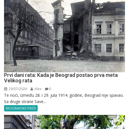
Prvi dani rata: Kada je Beograd postao prva meta
Velikog rata
29/07/2026
Alex
0
Te noći, između 28. i 29. jula 1914. godine, Beograd nije spavao.
Sa druge strane Save...
BEOGRADSKE PRIČE