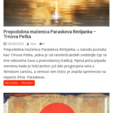
Prepodobna mučenica Paraskeva Rimljanka –
Trnova Petka
08/08/2026
Alex
0
Prepodobna mučenica Paraskeva Rimljanka, u narodu poznata
kao Trnova Petka, jedna je od ranohrišćanskih svetiteljki čije se
ime vekovima čuva u pravoslavnoj tradiciji. Njena priča pripada
vremenu kada je hrišćanstvo još bilo progonjena vera u
Rimskom carstvu, a vernost veri često je značila spremnost na
najveće žrtve. Paraskeva...
BEOGRAD - PRAZNICI