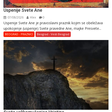
Uspenije Svete Ane
07/08/2026
Alex
0
Uspenije Svete Ane je pravoslavni praznik kojim se obeležava
upokojenje (uspenije) Svete pravedne Ane, majke Presvete...
BEOGRAD - PRAZNICI
Beograd - Vesti Beograd