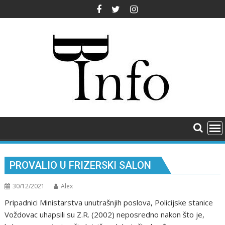
Skip
to
content
PROVALIO U FRIZERSKI SALON
30/12/2021
Alex
Pripadnici Ministarstva unutrašnjih poslova, Policijske stanice
Voždovac uhapsili su Z.R. (2002) neposredno nakon što je,