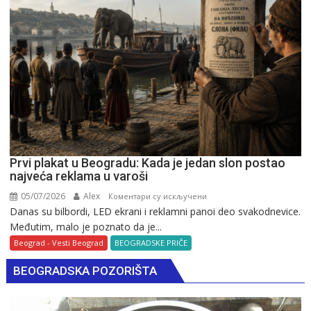
Prvi plakat u Beogradu: Kada je jedan slon postao
najveća reklama u varoši
05/07/2026
Alex
на
Коментари су искључени
Danas su bilbordi, LED ekrani i reklamni panoi deo svakodnevice.
Prvi
Međutim, malo je poznato da je...
plakat
u
Beograd - Vesti Beograd
BEOGRADSKE PRIČE
Beogradu:
BEOGRADSKA POZORIŠTA
Kada
je
jedan