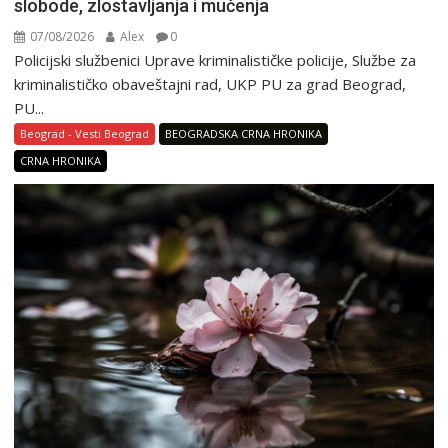
slobode, zlostavljanja i mučenja
07/08/2026
Alex
0
Policijski službenici Uprave kriminalističke policije, Službe za
kriminalističko obaveštajni rad, UKP PU za grad Beograd,
PU...
Beograd - Vesti Beograd
BEOGRADSKA CRNA HRONIKA
CRNA HRONIKA