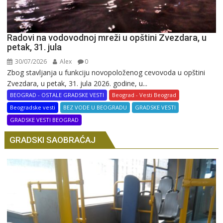
Radovi na vodovodnoj mreži u opštini Zvezdara, u
petak, 31. jula
30/07/2026
Alex
0
Zbog stavljanja u funkciju novopoloženog cevovoda u opštini
Zvezdara, u petak, 31. jula 2026. godine, u...
BEOGRAD - OSTALE GRADSKE VESTI
Beograd - Vesti Beograd
Beogradske vesti
BEZ VODE U BEOGRADU
GRADSKE VESTI
GRADSKE VESTI BEOGRAD
GRADSKI SAOBRAĆAJ