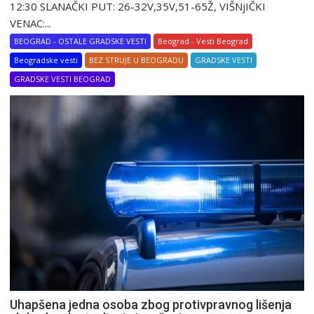
12:30 SLANAČKI PUT: 26-32V,35V,51-65Ž, VIŠNjIČKI
VENAC:...
BEOGRAD - OSTALE GRADSKE VESTI
Beograd - Vesti Beograd
Beogradske vesti
BEZ STRUJE U BEOGRADU
GRADSKE VESTI
GRADSKE VESTI BEOGRAD
Uhapšena jedna osoba zbog protivpravnog lišenja