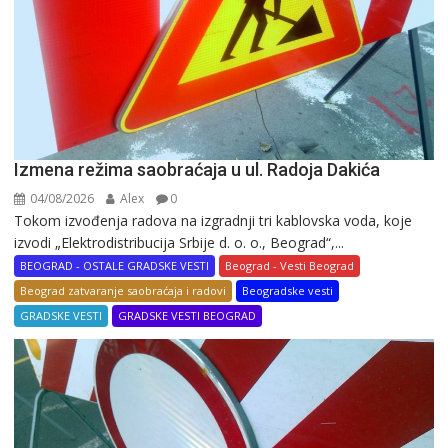
Izmena režima saobraćaja u ul. Radoja Dakića
04/08/2026
Alex
0
Tokom izvođenja radova na izgradnji tri kablovska voda, koje
izvodi „Elektrodistribucija Srbije d. o. o., Beograd“,...
BEOGRAD - OSTALE GRADSKE VESTI
Beograd - Vesti Beograd
Beograd zatvaranje saobraćaja i radovi
Beogradske vesti
GRADSKE VESTI
GRADSKE VESTI BEOGRAD