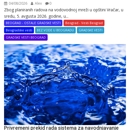
04/08/2026
Alex
0
Zbog planiranih radova na vodovodnoj mreži u opštini Vračar, u
sredu, 5. avgusta 2026. godine, u...
BEOGRAD - OSTALE GRADSKE VESTI
Beograd - Vesti Beograd
Beogradske vesti
BEZ VODE U BEOGRADU
GRADSKE VESTI
GRADSKE VESTI BEOGRAD
Privremeni prekid rada sistema za navodnjavanje