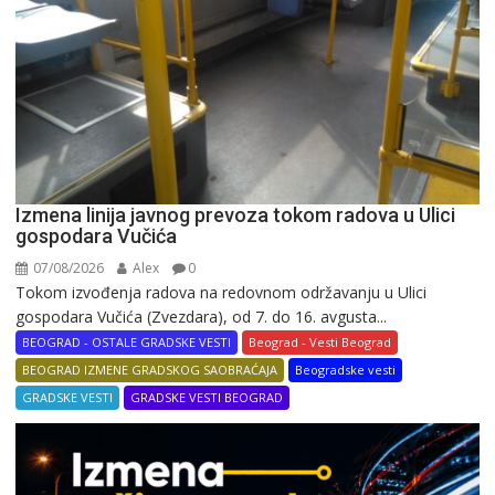
Izmena linija javnog prevoza tokom radova u Ulici
gospodara Vučića
07/08/2026
Alex
0
Tokom izvođenja radova na redovnom održavanju u Ulici
gospodara Vučića (Zvezdara), od 7. do 16. avgusta...
BEOGRAD - OSTALE GRADSKE VESTI
Beograd - Vesti Beograd
BEOGRAD IZMENE GRADSKOG SAOBRAĆAJA
Beogradske vesti
GRADSKE VESTI
GRADSKE VESTI BEOGRAD