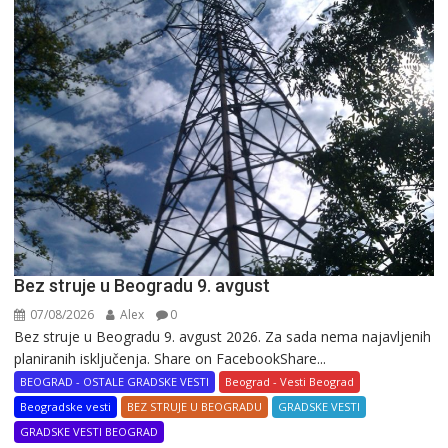
Bez struje u Beogradu 9. avgust
07/08/2026
Alex
0
Bez struje u Beogradu 9. avgust 2026. Za sada nema najavljenih
planiranih isključenja. Share on FacebookShare...
BEOGRAD - OSTALE GRADSKE VESTI
Beograd - Vesti Beograd
Beogradske vesti
BEZ STRUJE U BEOGRADU
GRADSKE VESTI
GRADSKE VESTI BEOGRAD