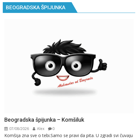
BEOGRADSKA ŠPIJUNKA
Beogradska špijunka – Komšiluk
07/08/2026
Alex
0
Komšija zna sve o tebi.Samo se pravi da pita. U zgradi svi čuvaju