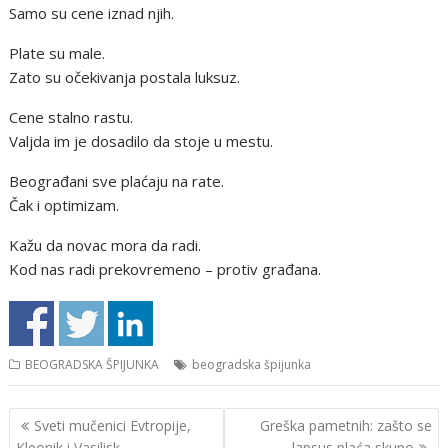
Samo su cene iznad njih.
Plate su male.
Zato su očekivanja postala luksuz.
Cene stalno rastu.
Valjda im je dosadilo da stoje u mestu.
Beograđani sve plaćaju na rate.
Čak i optimizam.
Kažu da novac mora da radi.
Kod nas radi prekovremeno – protiv građana.
BEOGRADSKA ŠPIJUNKA
beogradska špijunka
Кретање
Sveti mučenici Evtropije,
Greška pametnih: zašto se
чланка
Kleonik i Vasilisk
lapsus plaća skupo