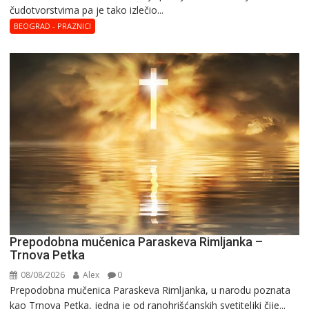
čudotvorstvima pa je tako izlečio...
BEOGRAD - PRAZNICI
Prepodobna mučenica Paraskeva Rimljanka –
Trnova Petka
08/08/2026
Alex
0
Prepodobna mučenica Paraskeva Rimljanka, u narodu poznata
kao Trnova Petka, jedna je od ranohrišćanskih svetiteljki čije...