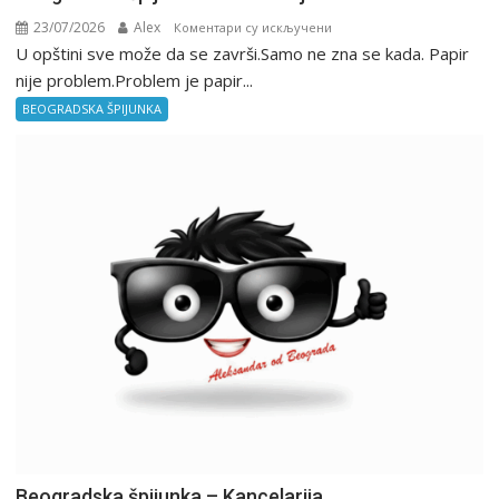
23/07/2026
Alex
на
Коментари су искључени
U opštini sve može da se završi.Samo ne zna se kada. Papir
Beogradska
špijunka
nije problem.Problem je papir...
–
BEOGRADSKA ŠPIJUNKA
Birokratija
Beogradska špijunka – Kancelarija