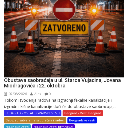
Obustava saobraćaja u ul. Starca Vujadina, Jovana
Miodragovića i 22. oktobra
07/08/2026
Alex
0
Tokom izvođenja radova na izgradnji fekalne kanalizacije i
izgradnji kišne kanalizacije doći će do obustave saobraćaja,...
BEOGRAD - OSTALE GRADSKE VESTI
Beograd - Vesti Beograd
Beograd zatvaranje saobraćaja i radovi
Beogradske vesti
GRADSKE VESTI
GRADSKE VESTI BEOGRAD