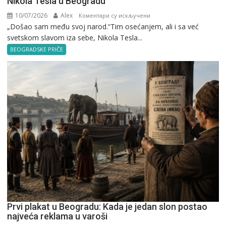
Nikola Tesla u Beogradu
10/07/2026
Alex
на
Коментари су искључени
„Došao sam među svoj narod.“Tim osećanjem, ali i sa već
Nikola
svetskom slavom iza sebe, Nikola Tesla...
Tesla
u
BEOGRADSKE PRIČE
Beogradu
Prvi plakat u Beogradu: Kada je jedan slon postao
najveća reklama u varoši