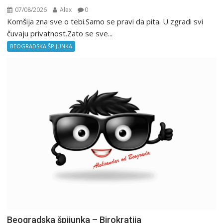
07/08/2026
Alex
0
Komšija zna sve o tebi.Samo se pravi da pita. U zgradi svi
čuvaju privatnost.Zato se sve...
BEOGRADSKA ŠPIJUNKA
Beogradska špijunka – Birokratija