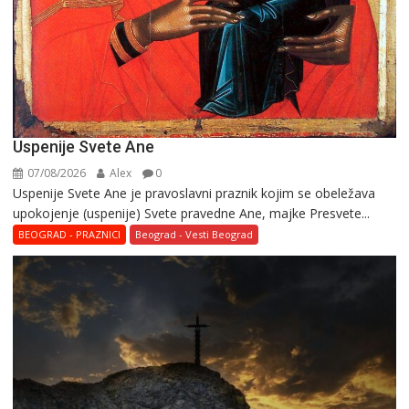
Uspenije Svete Ane
07/08/2026
Alex
0
Uspenije Svete Ane je pravoslavni praznik kojim se obeležava
upokojenje (uspenije) Svete pravedne Ane, majke Presvete...
BEOGRAD - PRAZNICI
Beograd - Vesti Beograd