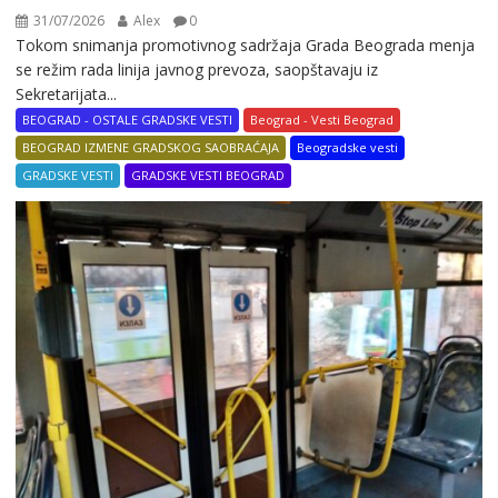
31/07/2026
Alex
0
Tokom snimanja promotivnog sadržaja Grada Beograda menja
se režim rada linija javnog prevoza, saopštavaju iz
Sekretarijata...
BEOGRAD - OSTALE GRADSKE VESTI
Beograd - Vesti Beograd
BEOGRAD IZMENE GRADSKOG SAOBRAĆAJA
Beogradske vesti
GRADSKE VESTI
GRADSKE VESTI BEOGRAD