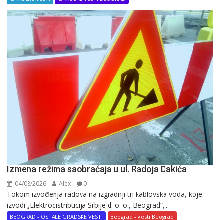
Izmena režima saobraćaja u ul. Radoja Dakića
04/08/2026
Alex
0
Tokom izvođenja radova na izgradnji tri kablovska voda, koje
izvodi „Elektrodistribucija Srbije d. o. o., Beograd“,...
BEOGRAD - OSTALE GRADSKE VESTI
Beograd - Vesti Beograd