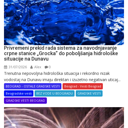
Privremeni prekid rada sistema za navodnjavanje
crpne stanice „Grocka” do poboljšanja hidrološke
situacije na Dunavu
31/07/2026
Alex
0
Trenutna nepovoljna hidrološka situacija i rekordno nizak
vodostaj na Dunavu imaju direktan i izuzetno negativan uticaj...
BEOGRAD - OSTALE GRADSKE VESTI
Beograd - Vesti Beograd
Beogradske vesti
BEZ VODE U BEOGRADU
GRADSKE VESTI
GRADSKE VESTI BEOGRAD