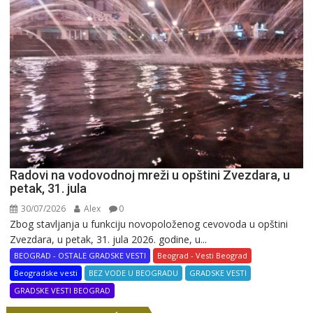
Radovi na vodovodnoj mreži u opštini Zvezdara, u
petak, 31. jula
30/07/2026
Alex
0
Zbog stavljanja u funkciju novopoloženog cevovoda u opštini
Zvezdara, u petak, 31. jula 2026. godine, u...
BEOGRAD - OSTALE GRADSKE VESTI
Beograd - Vesti Beograd
Beogradske vesti
BEZ VODE U BEOGRADU
GRADSKE VESTI
GRADSKE VESTI BEOGRAD