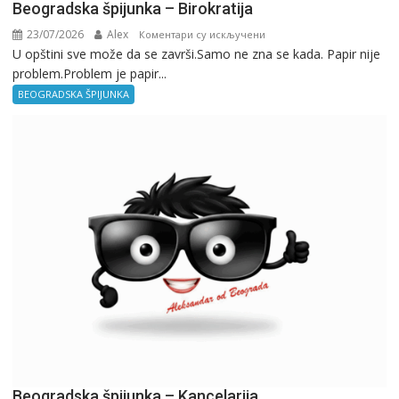
Beogradska špijunka – Birokratija
23/07/2026
Alex
на
Коментари су искључени
U opštini sve može da se završi.Samo ne zna se kada. Papir nije
Beogradska
problem.Problem je papir...
špijunka
–
BEOGRADSKA ŠPIJUNKA
Birokratija
Beogradska špijunka – Kancelarija