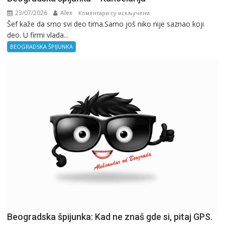
23/07/2026
Alex
на
Коментари су искључени
Šef kaže da smo svi deo tima.Samo još niko nije saznao koji
Beogradska
deo. U firmi vlada...
špijunka
–
BEOGRADSKA ŠPIJUNKA
Kancelarija
Beogradska špijunka: Kad ne znaš gde si, pitaj GPS.