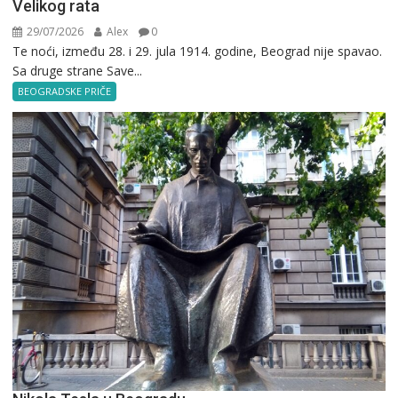
Velikog rata
29/07/2026
Alex
0
Te noći, između 28. i 29. jula 1914. godine, Beograd nije spavao.
Sa druge strane Save...
BEOGRADSKE PRIČE