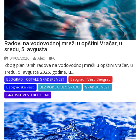
Radovi na vodovodnoj mreži u opštini Vračar, u
sredu, 5. avgusta
04/08/2026
Alex
0
Zbog planiranih radova na vodovodnoj mreži u opštini Vračar, u
sredu, 5. avgusta 2026. godine, u...
BEOGRAD - OSTALE GRADSKE VESTI
Beograd - Vesti Beograd
Beogradske vesti
BEZ VODE U BEOGRADU
GRADSKE VESTI
GRADSKE VESTI BEOGRAD