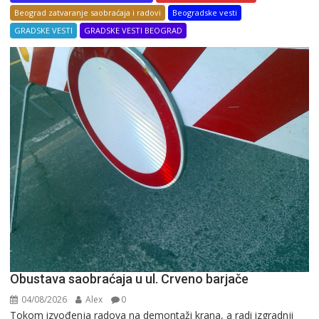
Beograd zatvaranje saobraćaja i radovi
Beogradske vesti
GRADSKE VESTI
GRADSKE VESTI BEOGRAD
Obustava saobraćaja u ul. Crveno barjače
04/08/2026
Alex
0
Tokom izvođenja radova na demontaži krana, a radi izgradnji