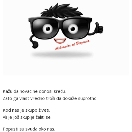
Kažu da novac ne donosi sreću.
Zato ga vlast vredno troši da dokaže suprotno.
Kod nas je skupo živeti.
Ali je još skuplje žaliti se.
Popusti su svuda oko nas.