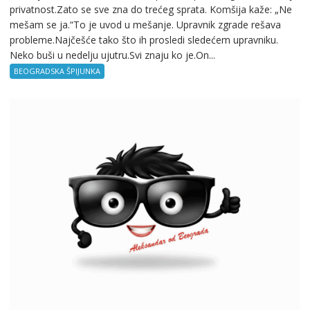
privatnost.Zato se sve zna do trećeg sprata. Komšija kaže: „Ne
mešam se ja.“To je uvod u mešanje. Upravnik zgrade rešava
probleme.Najčešće tako što ih prosledi sledećem upravniku.
Neko buši u nedelju ujutru.Svi znaju ko je.On...
BEOGRADSKA ŠPIJUNKA