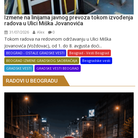
Izmene na linijama javnog prevoza tokom izvođenja
radova u Ulici Miška Jovanovića
31/07/2026
Alex
0
Tokom radova na redovnom održavanju u Ulici Miška
Jovanovića (Voždovac), od 1. do 8. avgusta doći...
BEOGRAD - OSTALE GRADSKE VESTI
Beograd - Vesti Beograd
BEOGRAD IZMENE GRADSKOG SAOBRAĆAJA
Beogradske vesti
GRADSKE VESTI
GRADSKE VESTI BEOGRAD
RADOVI U BEOGRADU