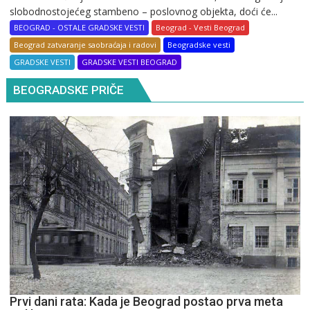
slobodnostojećeg stambeno – poslovnog objekta, doći će...
BEOGRAD - OSTALE GRADSKE VESTI
Beograd - Vesti Beograd
Beograd zatvaranje saobraćaja i radovi
Beogradske vesti
GRADSKE VESTI
GRADSKE VESTI BEOGRAD
BEOGRADSKE PRIČE
Prvi dani rata: Kada je Beograd postao prva meta