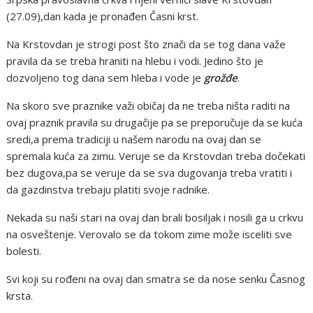
(27.09),dan kada je pronađen Časni krst.
Na Krstovdan je strogi post što znači da se tog dana važe
pravila da se treba hraniti na hlebu i vodi. Jedino što je
dozvoljeno tog dana sem hleba i vode je
grožđe
.
Na skoro sve praznike važi običaj da ne treba ništa raditi na
ovaj praznik pravila su drugačije pa se preporučuje da se kuća
sredi,a prema tradiciji u našem narodu na ovaj dan se
spremala kuća za zimu. Veruje se da Krstovdan treba dočekati
bez dugova,pa se veruje da se sva dugovanja treba vratiti i
da gazdinstva trebaju platiti svoje radnike.
Nekada su naši stari na ovaj dan brali bosiljak i nosili ga u crkvu
na osveštenje. Verovalo se da tokom zime može isceliti sve
bolesti.
Svi koji su rođeni na ovaj dan smatra se da nose senku Časnog
krsta.