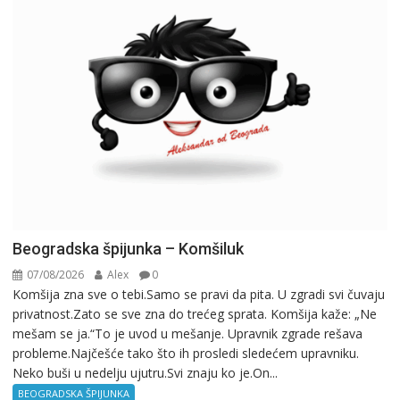
Beogradska špijunka – Komšiluk
07/08/2026
Alex
0
Komšija zna sve o tebi.Samo se pravi da pita. U zgradi svi čuvaju
privatnost.Zato se sve zna do trećeg sprata. Komšija kaže: „Ne
mešam se ja.“To je uvod u mešanje. Upravnik zgrade rešava
probleme.Najčešće tako što ih prosledi sledećem upravniku.
Neko buši u nedelju ujutru.Svi znaju ko je.On...
BEOGRADSKA ŠPIJUNKA