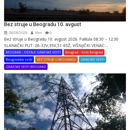
Bez struje u Beogradu 10. avgust
08/08/2026
Alex
0
Bez struje u Beogradu 10. avgust 2026. Palilula 08:30 – 12:30
SLANAČKI PUT: 26-32V,35V,51-65Ž, VIŠNjIČKI VENAC:...
BEOGRAD - OSTALE GRADSKE VESTI
Beograd - Vesti Beograd
Beogradske vesti
BEZ STRUJE U BEOGRADU
GRADSKE VESTI
GRADSKE VESTI BEOGRAD