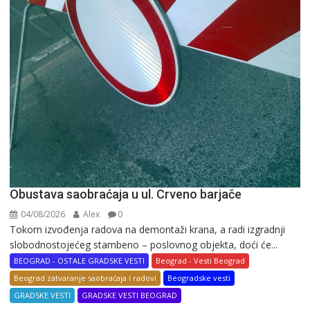
Obustava saobraćaja u ul. Crveno barjače
04/08/2026
Alex
0
Tokom izvođenja radova na demontaži krana, a radi izgradnji
slobodnostojećeg stambeno – poslovnog objekta, doći će...
BEOGRAD - OSTALE GRADSKE VESTI
Beograd - Vesti Beograd
Beograd zatvaranje saobraćaja i radovi
Beogradske vesti
GRADSKE VESTI
GRADSKE VESTI BEOGRAD