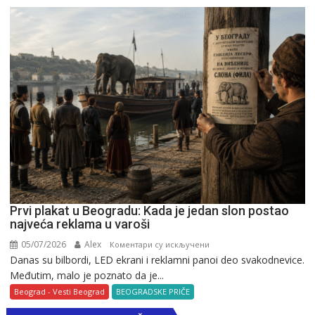
Beogradu
Prvi plakat u Beogradu: Kada je jedan slon postao
najveća reklama u varoši
05/07/2026
Alex
на
Коментари су искључени
Danas su bilbordi, LED ekrani i reklamni panoi deo svakodnevice.
Prvi
Međutim, malo je poznato da je...
plakat
u
Beograd - Vesti Beograd
BEOGRADSKE PRIČE
Beogradu: