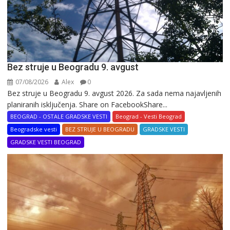
Bez struje u Beogradu 9. avgust
07/08/2026
Alex
0
Bez struje u Beogradu 9. avgust 2026. Za sada nema najavljenih
planiranih isključenja. Share on FacebookShare...
BEOGRAD - OSTALE GRADSKE VESTI
Beograd - Vesti Beograd
Beogradske vesti
BEZ STRUJE U BEOGRADU
GRADSKE VESTI
GRADSKE VESTI BEOGRAD