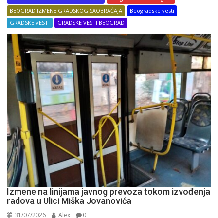
BEOGRAD IZMENE GRADSKOG SAOBRAĆAJA
Beogradske vesti
GRADSKE VESTI
GRADSKE VESTI BEOGRAD
Izmene na linijama javnog prevoza tokom izvođenja
radova u Ulici Miška Jovanovića
31/07/2026
Alex
0