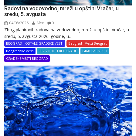
Radovi na vodovodnoj mreži u opštini Vračar, u
sredu, 5. avgusta
04/08/2026
Alex
0
Zbog planiranih radova na vodovodnoj mreži u opštini Vračar, u
sredu, 5. avgusta 2026. godine, u...
BEOGRAD - OSTALE GRADSKE VESTI
Beograd - Vesti Beograd
Beogradske vesti
BEZ VODE U BEOGRADU
GRADSKE VESTI
GRADSKE VESTI BEOGRAD