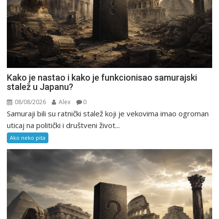
Kako je nastao i kako je funkcionisao samurajski
stalež u Japanu?
08/08/2026
Alex
0
Samuraji bili su ratnički stalež koji je vekovima imao ogroman
uticaj na politički i društveni život...
Ako neko pita