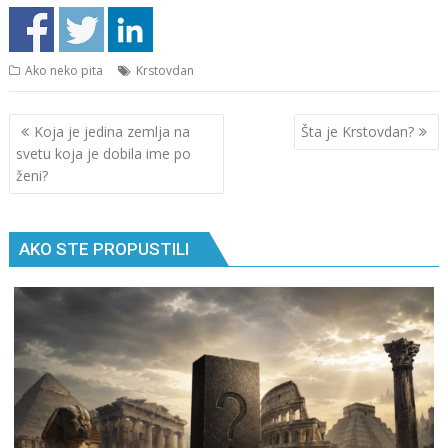
Ako neko pita
Krstovdan
Кретање
Koja je jedina zemlja na
Šta je Krstovdan?
чланка
svetu koja je dobila ime po
ženi?
AKO STE PROPUSTILI