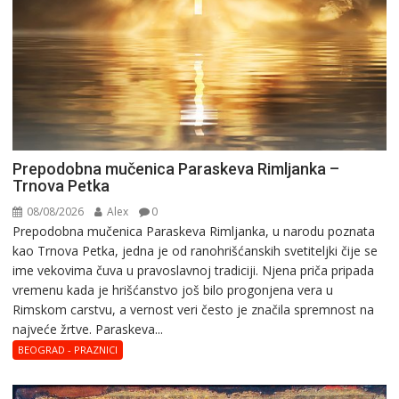
Prepodobna mučenica Paraskeva Rimljanka –
Trnova Petka
08/08/2026
Alex
0
Prepodobna mučenica Paraskeva Rimljanka, u narodu poznata
kao Trnova Petka, jedna je od ranohrišćanskih svetiteljki čije se
ime vekovima čuva u pravoslavnoj tradiciji. Njena priča pripada
vremenu kada je hrišćanstvo još bilo progonjena vera u
Rimskom carstvu, a vernost veri često je značila spremnost na
najveće žrtve. Paraskeva...
BEOGRAD - PRAZNICI