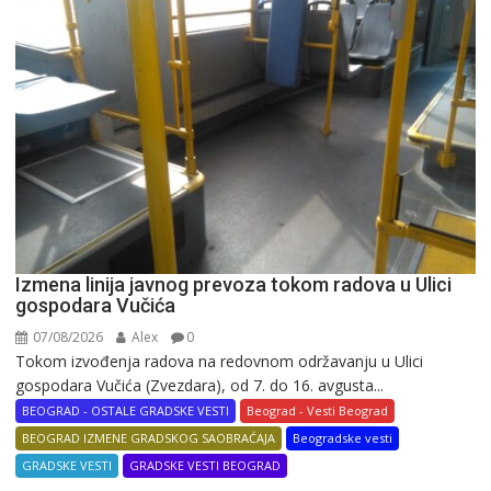
Izmena linija javnog prevoza tokom radova u Ulici
gospodara Vučića
07/08/2026
Alex
0
Tokom izvođenja radova na redovnom održavanju u Ulici
gospodara Vučića (Zvezdara), od 7. do 16. avgusta...
BEOGRAD - OSTALE GRADSKE VESTI
Beograd - Vesti Beograd
BEOGRAD IZMENE GRADSKOG SAOBRAĆAJA
Beogradske vesti
GRADSKE VESTI
GRADSKE VESTI BEOGRAD