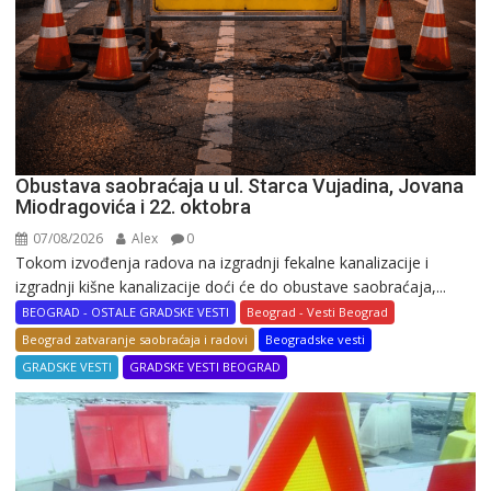
Obustava saobraćaja u ul. Starca Vujadina, Jovana
Miodragovića i 22. oktobra
07/08/2026
Alex
0
Tokom izvođenja radova na izgradnji fekalne kanalizacije i
izgradnji kišne kanalizacije doći će do obustave saobraćaja,...
BEOGRAD - OSTALE GRADSKE VESTI
Beograd - Vesti Beograd
Beograd zatvaranje saobraćaja i radovi
Beogradske vesti
GRADSKE VESTI
GRADSKE VESTI BEOGRAD