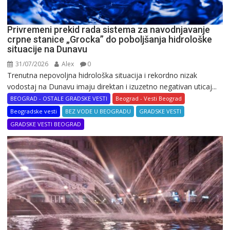
Privremeni prekid rada sistema za navodnjavanje
crpne stanice „Grocka” do poboljšanja hidrološke
situacije na Dunavu
31/07/2026
Alex
0
Trenutna nepovoljna hidrološka situacija i rekordno nizak
vodostaj na Dunavu imaju direktan i izuzetno negativan uticaj...
BEOGRAD - OSTALE GRADSKE VESTI
Beograd - Vesti Beograd
Beogradske vesti
BEZ VODE U BEOGRADU
GRADSKE VESTI
GRADSKE VESTI BEOGRAD