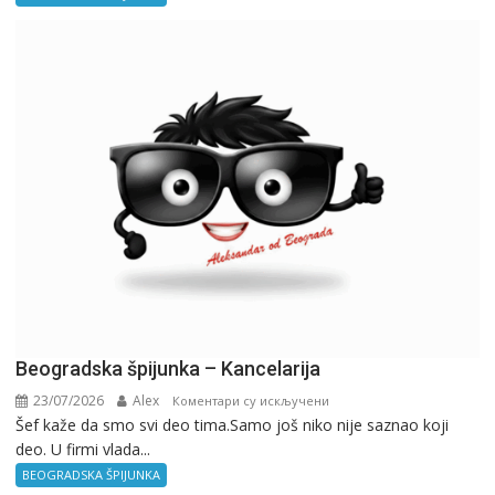
Birokratija
Beogradska špijunka – Kancelarija
23/07/2026
Alex
на
Коментари су искључени
Šef kaže da smo svi deo tima.Samo još niko nije saznao koji
Beogradska
deo. U firmi vlada...
špijunka
–
BEOGRADSKA ŠPIJUNKA