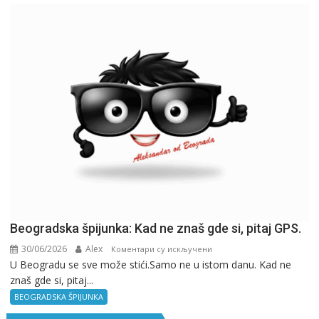
Kancelarija
Beogradska špijunka: Kad ne znaš gde si, pitaj GPS.
30/06/2026
Alex
на
Коментари су искључени
U Beogradu se sve može stići.Samo ne u istom danu. Kad ne
Beogradska
znaš gde si, pitaj...
špijunka:
Kad
BEOGRADSKA ŠPIJUNKA
ne