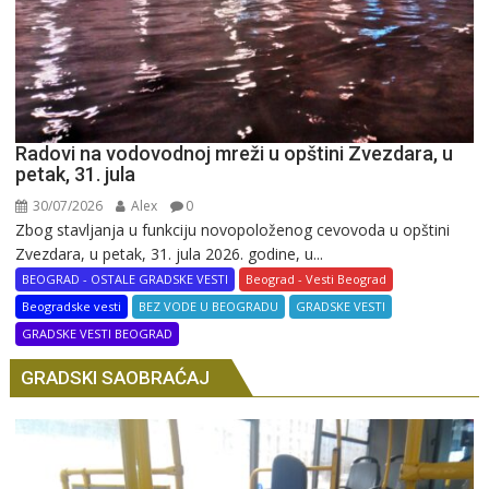
Radovi na vodovodnoj mreži u opštini Zvezdara, u
petak, 31. jula
30/07/2026
Alex
0
Zbog stavljanja u funkciju novopoloženog cevovoda u opštini
Zvezdara, u petak, 31. jula 2026. godine, u...
BEOGRAD - OSTALE GRADSKE VESTI
Beograd - Vesti Beograd
Beogradske vesti
BEZ VODE U BEOGRADU
GRADSKE VESTI
GRADSKE VESTI BEOGRAD
GRADSKI SAOBRAĆAJ