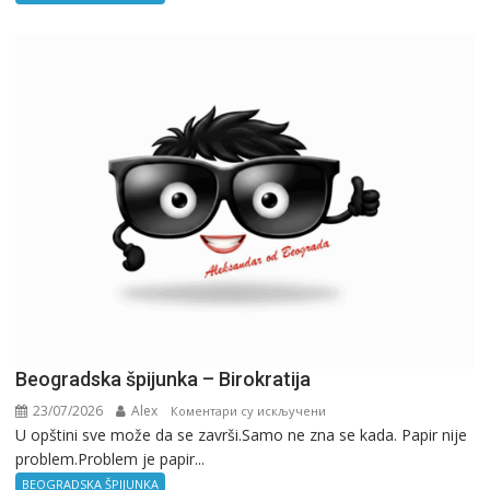
Beogradska špijunka – Birokratija
23/07/2026
Alex
на
Коментари су искључени
U opštini sve može da se završi.Samo ne zna se kada. Papir nije
Beogradska
problem.Problem je papir...
špijunka
–
BEOGRADSKA ŠPIJUNKA