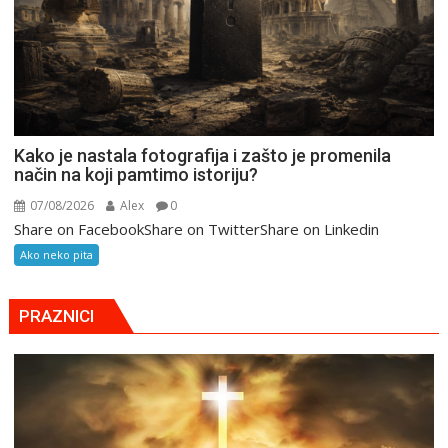
Kako je nastala fotografija i zašto je promenila
način na koji pamtimo istoriju?
07/08/2026
Alex
0
Share on FacebookShare on TwitterShare on Linkedin
Ako neko pita
PRAZNICI