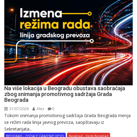
Na više lokacija u Beogradu obustava saobraćaja
zbog snimanja promotivnog sadržaja Grada
Beograda
31/07/2026
Alex
0
Tokom snimanja promotivnog sadržaja Grada Beograda menja
se režim rada linija javnog prevoza, saopštavaju iz
Sekretarijata...
BEOGRAD - OSTALE GRADSKE VESTI
Beograd - Vesti Beograd