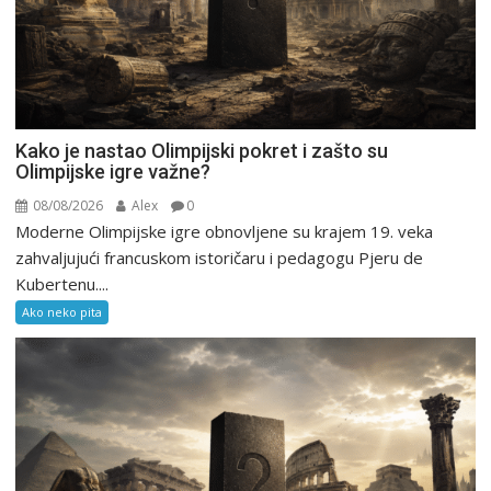
Kako je nastao Olimpijski pokret i zašto su
Olimpijske igre važne?
08/08/2026
Alex
0
Moderne Olimpijske igre obnovljene su krajem 19. veka
zahvaljujući francuskom istoričaru i pedagogu Pjeru de
Kubertenu....
Ako neko pita