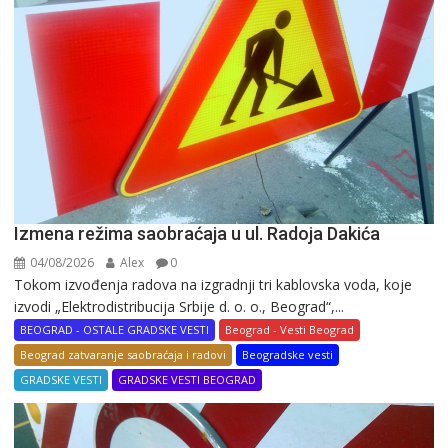
Izmena režima saobraćaja u ul. Radoja Dakića
04/08/2026
Alex
0
Tokom izvođenja radova na izgradnji tri kablovska voda, koje
izvodi „Elektrodistribucija Srbije d. o. o., Beograd“,...
BEOGRAD - OSTALE GRADSKE VESTI
Beograd - Vesti Beograd
Beograd zatvaranje saobraćaja i radovi
Beogradske vesti
GRADSKE VESTI
GRADSKE VESTI BEOGRAD