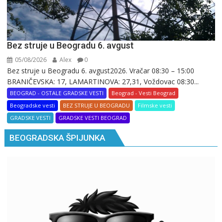
Bez struje u Beogradu 6. avgust
05/08/2026
Alex
0
Bez struje u Beogradu 6. avgust2026. Vračar 08:30 – 15:00
BRANIČEVSKA: 17, LAMARTINOVA: 27,31, Voždovac 08:30...
BEOGRAD - OSTALE GRADSKE VESTI
Beograd - Vesti Beograd
Beogradske vesti
BEZ STRUJE U BEOGRADU
Filmske vesti
GRADSKE VESTI
GRADSKE VESTI BEOGRAD
BEOGRADSKA ŠPIJUNKA