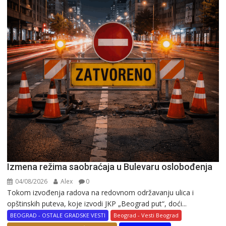
Izmena režima saobraćaja u Bulevaru oslobođenja
04/08/2026
Alex
0
Tokom izvođenja radova na redovnom održavanju ulica i
opštinskih puteva, koje izvodi JKP „Beograd put“, doći...
BEOGRAD - OSTALE GRADSKE VESTI
Beograd - Vesti Beograd