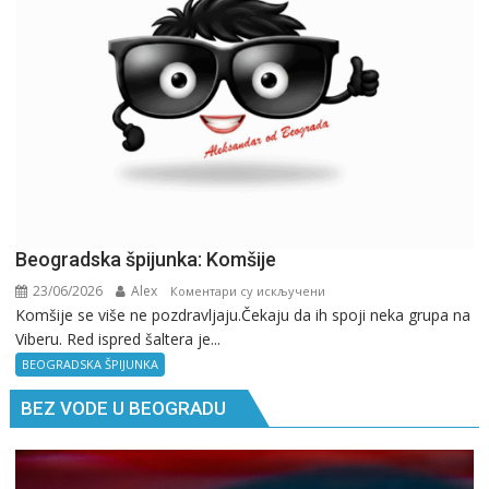
pitaj
GPS.
Beogradska špijunka: Komšije
23/06/2026
Alex
на
Коментари су искључени
Komšije se više ne pozdravljaju.Čekaju da ih spoji neka grupa na
Beogradska
Viberu. Red ispred šaltera je...
špijunka:
Komšije
BEOGRADSKA ŠPIJUNKA
BEZ VODE U BEOGRADU