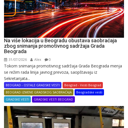
Na više lokacija u Beogradu obustava saobraćaja
zbog snimanja promotivnog sadržaja Grada
Beograda
31/07/2026
Alex
0
Tokom snimanja promotivnog sadržaja Grada Beograda menja
se režim rada linija javnog prevoza, saopštavaju iz
Sekretarijata...
BEOGRAD - OSTALE GRADSKE VESTI
Beograd - Vesti Beograd
BEOGRAD IZMENE GRADSKOG SAOBRAĆAJA
Beogradske vesti
GRADSKE VESTI
GRADSKE VESTI BEOGRAD