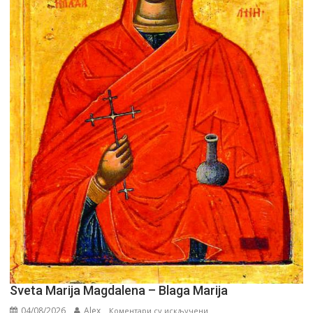
Sveta Marija Magdalena – Blaga Marija
04/08/2026
Alex
на
Коментари су искључени