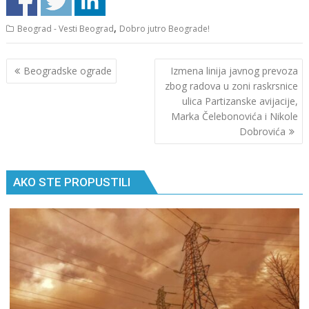
,
Beograd - Vesti Beograd
Dobro jutro Beograde!
Кретање
Beogradske ograde
Izmena linija javnog prevoza
чланка
zbog radova u zoni raskrsnice
ulica Partizanske avijacije,
Marka Čelebonovića i Nikole
Dobrovića
AKO STE PROPUSTILI