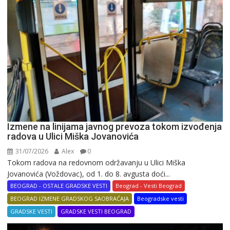
Izmene na linijama javnog prevoza tokom izvođenja
radova u Ulici Miška Jovanovića
31/07/2026
Alex
0
Tokom radova na redovnom održavanju u Ulici Miška
Jovanovića (Voždovac), od 1. do 8. avgusta doći...
BEOGRAD - OSTALE GRADSKE VESTI
Beograd - Vesti Beograd
BEOGRAD IZMENE GRADSKOG SAOBRAĆAJA
Beogradske vesti
GRADSKE VESTI
GRADSKE VESTI BEOGRAD