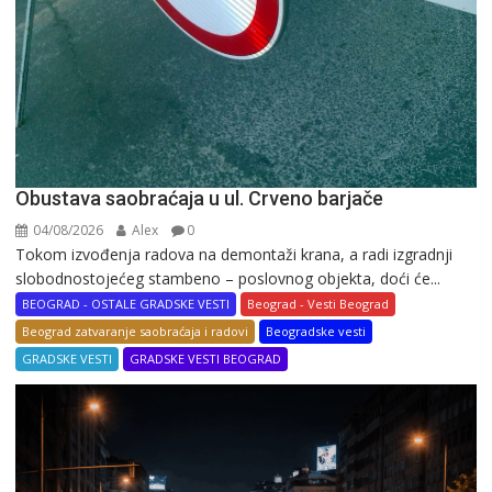
Obustava saobraćaja u ul. Crveno barjače
04/08/2026
Alex
0
Tokom izvođenja radova na demontaži krana, a radi izgradnji
slobodnostojećeg stambeno – poslovnog objekta, doći će...
BEOGRAD - OSTALE GRADSKE VESTI
Beograd - Vesti Beograd
Beograd zatvaranje saobraćaja i radovi
Beogradske vesti
GRADSKE VESTI
GRADSKE VESTI BEOGRAD