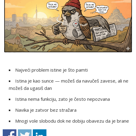
Najveći problem istine je što pamti
Istina je kao sunce — možeš da navučeš zavese, ali ne
možeš da ugasiš dan
Istina nema funkciju, zato je često nepozvana
Navika je zatvor bez stražara
Mnogi vole slobodu dok ne dobiju obavezu da je brane