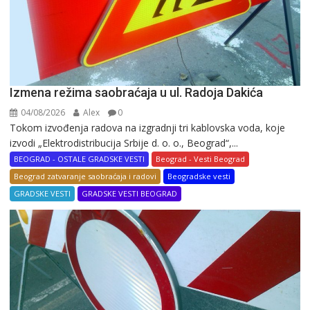
Izmena režima saobraćaja u ul. Radoja Dakića
04/08/2026
Alex
0
Tokom izvođenja radova na izgradnji tri kablovska voda, koje
izvodi „Elektrodistribucija Srbije d. o. o., Beograd“,...
BEOGRAD - OSTALE GRADSKE VESTI
Beograd - Vesti Beograd
Beograd zatvaranje saobraćaja i radovi
Beogradske vesti
GRADSKE VESTI
GRADSKE VESTI BEOGRAD