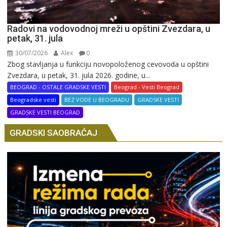
Radovi na vodovodnoj mreži u opštini Zvezdara, u
petak, 31. jula
30/07/2026
Alex
0
Zbog stavljanja u funkciju novopoloženog cevovoda u opštini
Zvezdara, u petak, 31. jula 2026. godine, u...
BEOGRAD - OSTALE GRADSKE VESTI
Beograd - Vesti Beograd
Beogradske vesti
BEZ VODE U BEOGRADU
GRADSKE VESTI
GRADSKE VESTI BEOGRAD
GRADSKI SAOBRAĆAJ