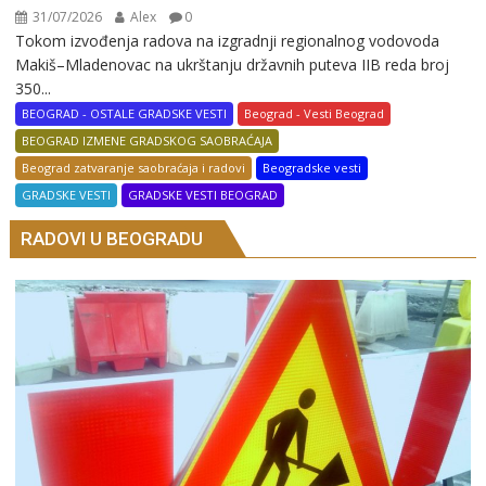
31/07/2026
Alex
0
Tokom izvođenja radova na izgradnji regionalnog vodovoda
Makiš–Mladenovac na ukrštanju državnih puteva IIB reda broj
350...
BEOGRAD - OSTALE GRADSKE VESTI
Beograd - Vesti Beograd
BEOGRAD IZMENE GRADSKOG SAOBRAĆAJA
Beograd zatvaranje saobraćaja i radovi
Beogradske vesti
GRADSKE VESTI
GRADSKE VESTI BEOGRAD
RADOVI U BEOGRADU