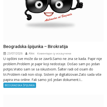
Beogradska špijunka – Birokratija
23/07/2026
Alex
на
Коментари су искључени
U opštini sve može da se završi.Samo ne zna se kada. Papir nije
Beogradska
problem.Problem je papir koji nedostaje. Došao sam po jedan
špijunka
potpis.Vratio sam se sa iskustvom. Šalter radi od osam do
–
tri.Problem radi non-stop. Sistem je digitalizovan.Zato sada više
Birokratija
papira ima online. Fali samo još jedan dokument.I...
BEOGRADSKA ŠPIJUNKA