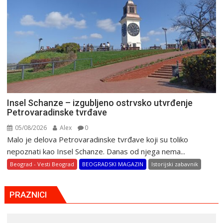
Insel Schanze – izgubljeno ostrvsko utvrđenje
Petrovaradinske tvrđave
05/08/2026
Alex
0
Malo je delova Petrovaradinske tvrđave koji su toliko
nepoznati kao Insel Schanze. Danas od njega nema...
Beograd - Vesti Beograd
BEOGRADSKI MAGAZIN
Istorijski zabavnik
PRAZNICI