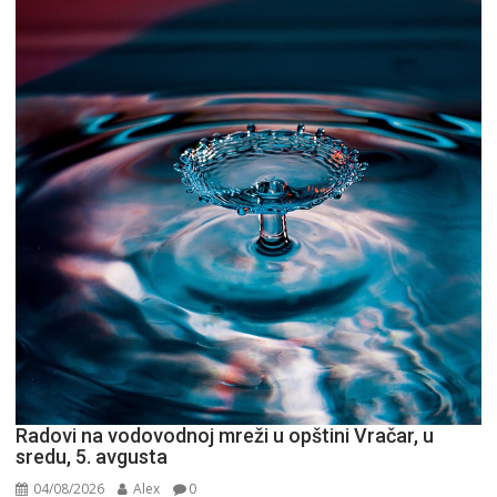
Radovi na vodovodnoj mreži u opštini Vračar, u
sredu, 5. avgusta
04/08/2026
Alex
0