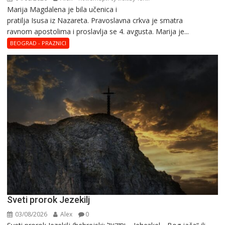
Marija Magdalena je bila učenica i
Sveta
pratilja Isusa iz Nazareta. Pravoslavna crkva je smatra
Marija
ravnom apostolima i proslavlja se 4. avgusta. Marija je...
Magdalena
–
BEOGRAD - PRAZNICI
Blaga
Marija
Sveti prorok Jezekilj
03/08/2026
Alex
0