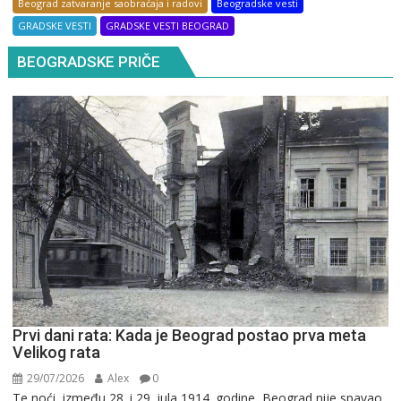
Beograd zatvaranje saobraćaja i radovi
Beogradske vesti
GRADSKE VESTI
GRADSKE VESTI BEOGRAD
BEOGRADSKE PRIČE
Prvi dani rata: Kada je Beograd postao prva meta
Velikog rata
29/07/2026
Alex
0
Te noći, između 28. i 29. jula 1914. godine, Beograd nije spavao.