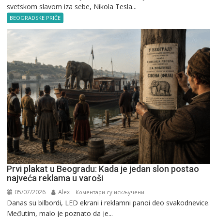
svetskom slavom iza sebe, Nikola Tesla...
Tesla
u
BEOGRADSKE PRIČE
Beogradu
Prvi plakat u Beogradu: Kada je jedan slon postao
najveća reklama u varoši
05/07/2026
Alex
на
Коментари су искључени
Danas su bilbordi, LED ekrani i reklamni panoi deo svakodnevice.
Prvi
Međutim, malo je poznato da je...
plakat