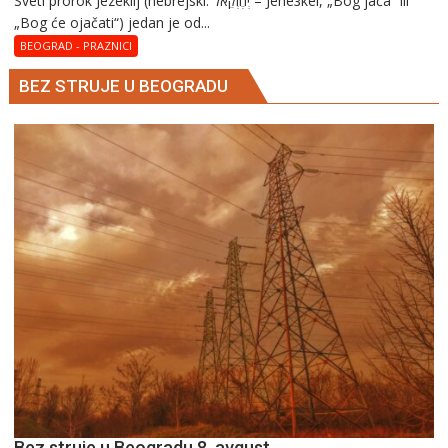
Sveti prorok Jezekilj (hebrejski: יְחֶזְקֵאל – Jehезkel, „Bog jača“ ili
„Bog će ojačati“) jedan je od...
BEOGRAD - PRAZNICI
BEZ STRUJE U BEOGRADU
Bez struje u Beogradu 8. avgust