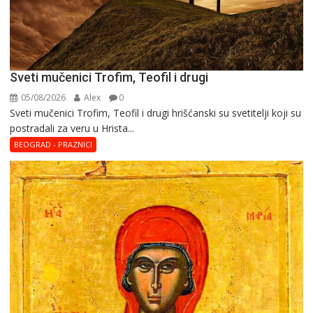
Sveti mučenici Trofim, Teofil i drugi
05/08/2026
Alex
0
Sveti mučenici Trofim, Teofil i drugi hrišćanski su svetitelji koji su
postradali za veru u Hrista...
BEOGRAD - PRAZNICI