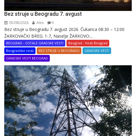
Bez struje u Beogradu 7. avgust
05/08/2026
Alex
0
Bez struje u Beogradu 7. avgust 2026. Čukarica 08:30 – 12:00
ŽARKOVAČKI BREG: 1-7, Naselje ŽARKOVO:...
BEOGRAD - OSTALE GRADSKE VESTI
Beograd - Vesti Beograd
Beogradske vesti
BEZ STRUJE U BEOGRADU
GRADSKE VESTI
GRADSKE VESTI BEOGRAD