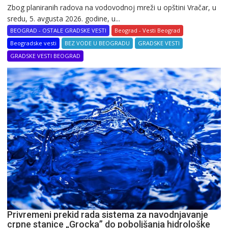
Zbog planiranih radova na vodovodnoj mreži u opštini Vračar, u
sredu, 5. avgusta 2026. godine, u...
BEOGRAD - OSTALE GRADSKE VESTI
Beograd - Vesti Beograd
Beogradske vesti
BEZ VODE U BEOGRADU
GRADSKE VESTI
GRADSKE VESTI BEOGRAD
Privremeni prekid rada sistema za navodnjavanje
crpne stanice „Grocka” do poboljšanja hidrološke