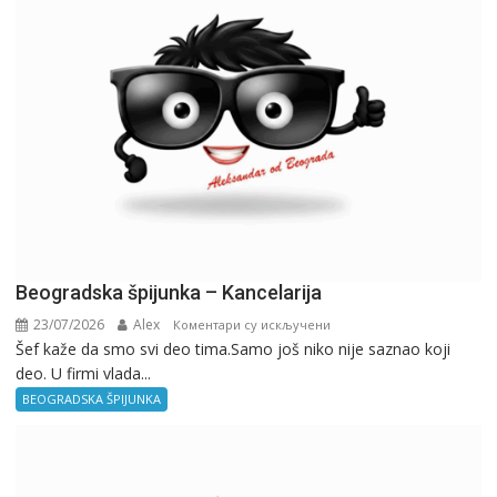
Beogradska špijunka – Kancelarija
23/07/2026
Alex
на
Коментари су искључени
Šef kaže da smo svi deo tima.Samo još niko nije saznao koji
Beogradska
deo. U firmi vlada...
špijunka
–
BEOGRADSKA ŠPIJUNKA
Kancelarija