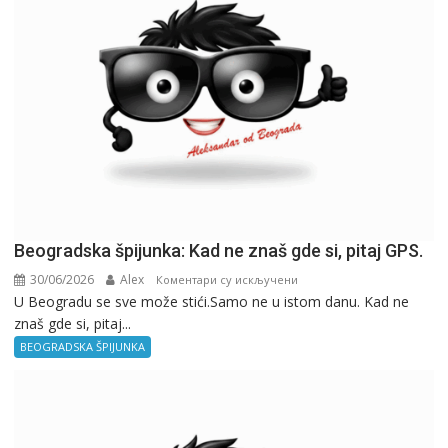
Beogradska špijunka: Kad ne znaš gde si, pitaj GPS.
30/06/2026
Alex
на
Коментари су искључени
U Beogradu se sve može stići.Samo ne u istom danu. Kad ne
Beogradska
znaš gde si, pitaj...
špijunka:
Kad
BEOGRADSKA ŠPIJUNKA
ne
znaš
gde
si,