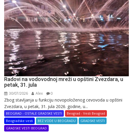
Radovi na vodovodnoj mreži u opštini Zvezdara, u
petak, 31. jula
30/07/2026
Alex
0
Zbog stavljanja u funkciju novopoloženog cevovoda u opštini
Zvezdara, u petak, 31. jula 2026. godine, u...
BEOGRAD - OSTALE GRADSKE VESTI
Beograd - Vesti Beograd
Beogradske vesti
BEZ VODE U BEOGRADU
GRADSKE VESTI
GRADSKE VESTI BEOGRAD