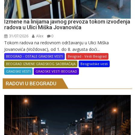
Izmene na linijama javnog prevoza tokom izvođenja
radova u Ulici Miška Jovanovića
31/07/2026
Alex
0
Tokom radova na redovnom održavanju u Ulici Miška
Jovanovića (Voždovac), od 1. do 8. avgusta doći...
BEOGRAD - OSTALE GRADSKE VESTI
Beograd - Vesti Beograd
BEOGRAD IZMENE GRADSKOG SAOBRAĆAJA
Beogradske vesti
GRADSKE VESTI
GRADSKE VESTI BEOGRAD
RADOVI U BEOGRADU