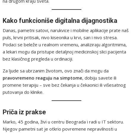
na drugom kraju sveta.
Kako funkcioniše digitalna dijagnostika
Danas, pametni satovi, narukvice i mobilne aplikacije prate naš
puls, krvni pritisak, nivo kiseonika u krvi, san i nivo stresa.
Podaci se beleže u realnom vremenu, analiziraju algoritmima,
a lekari mogu da pristupe detaljnoj medicinskoj slici pacijenta
bez klasičnog pregleda u ordinaciji.
Za ljude sa ubrzanim životom, ovo znači da mogu da
pravovremeno reaguju na simptome
, dobiju savete ili
promene terapiju – sve bez čekanja u čekaonici ili višesatnog
putovanja do klinike.
Priča iz prakse
Marko, 45 godina, živi u centru Beograda i radi u IT sektoru.
Njegov pametni sat je otkrio povremene nepravilnosti u