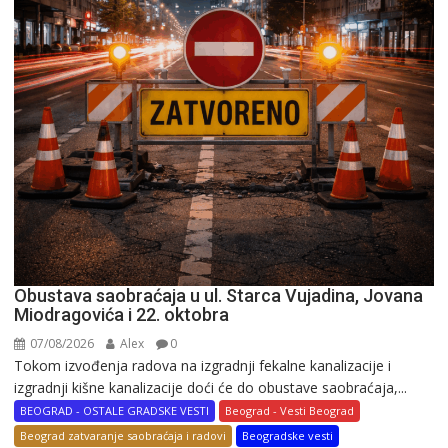
Obustava saobraćaja u ul. Starca Vujadina, Jovana
Miodragovića i 22. oktobra
07/08/2026
Alex
0
Tokom izvođenja radova na izgradnji fekalne kanalizacije i
izgradnji kišne kanalizacije doći će do obustave saobraćaja,...
BEOGRAD - OSTALE GRADSKE VESTI
Beograd - Vesti Beograd
Beograd zatvaranje saobraćaja i radovi
Beogradske vesti