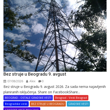
Bez struje u Beogradu 9. avgust
07/08/2026
Alex
0
Bez struje u Beogradu 9. avgust 2026. Za sada nema najavljenih
planiranih isključenja. Share on FacebookShare...
BEOGRAD - OSTALE GRADSKE VESTI
Beograd - Vesti Beograd
Beogradske vesti
BEZ STRUJE U BEOGRADU
GRADSKE VESTI
GRADSKE VESTI BEOGRAD