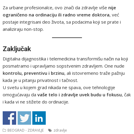
Za urbane profesionalce, ovo znači da zdravlje više
nije
ograničeno na ordinaciju ili radno vreme doktora
, već
postaje integrisani deo života, sa podacima koji se prate i
analiziraju non-stop.
Zaključak
Digitalna dijagnostika i telemedicina transformišu način na koji
posmatramo i upravljamo sopstvenim zdravljem. One nude
kontrolu, preventivu i brzinu
, ali istovremeno traže pažnju
kada je u pitanju privatnost i tačnost.
U svetu u kojem grad nikada ne spava, ove tehnologije
omogućavaju da
vaše telo i zdravlje uvek budu u fokusu
, čak
i kada vi ne stižete do ordinacije.
BEOGRAD - ZDRAVLJE
zdravlje