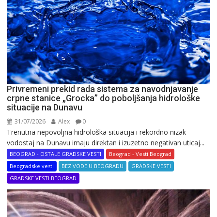
Privremeni prekid rada sistema za navodnjavanje
crpne stanice „Grocka” do poboljšanja hidrološke
situacije na Dunavu
31/07/2026
Alex
0
Trenutna nepovoljna hidrološka situacija i rekordno nizak
vodostaj na Dunavu imaju direktan i izuzetno negativan uticaj...
BEOGRAD - OSTALE GRADSKE VESTI
Beograd - Vesti Beograd
Beogradske vesti
BEZ VODE U BEOGRADU
GRADSKE VESTI
GRADSKE VESTI BEOGRAD