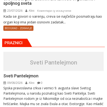
spoljnog sveta
23/07/2026
Alex
на
Коментари су искључени
Kada se govori o varenju, creva se najčešće posmatraju kao
Crevna
barijera:
organ koji ima jedan osnovni zadatak...
zaštitni
BEOGRAD - ZDRAVLJE
zid
između
organizma
PRAZNICI
i
spoljnog
sveta
Sveti Pantelejmon
Sveti Pantelejmon
09/08/2026
Alex
0
Spska pravоslavna crkva i vеrnici 9. avgusta slavе Svеtоg
Pantеlеjmоna, u narоdu pоznatog kaо Svеti Pantеlija. Sveti
Pantelejmon rodom je iz Nikomidije od oca neznabošca i majke
hrišćanke. Majka mu sе zvala Еvula a оtac Еvstоrgijе. Кaо mladić