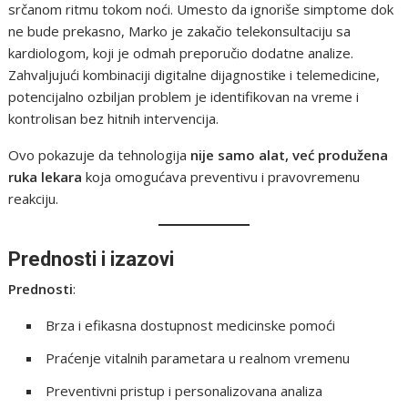
srčanom ritmu tokom noći. Umesto da ignoriše simptome dok
ne bude prekasno, Marko je zakačio telekonsultaciju sa
kardiologom, koji je odmah preporučio dodatne analize.
Zahvaljujući kombinaciji digitalne dijagnostike i telemedicine,
potencijalno ozbiljan problem je identifikovan na vreme i
kontrolisan bez hitnih intervencija.
Ovo pokazuje da tehnologija
nije samo alat, već produžena
ruka lekara
koja omogućava preventivu i pravovremenu
reakciju.
Prednosti i izazovi
Prednosti
:
Brza i efikasna dostupnost medicinske pomoći
Praćenje vitalnih parametara u realnom vremenu
Preventivni pristup i personalizovana analiza