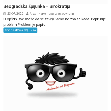
Beogradska špijunka – Birokratija
23/07/2026
Alex
на
Коментари су искључени
U opštini sve može da se završi.Samo ne zna se kada. Papir nije
Beogradska
problem.Problem je papir...
špijunka
–
BEOGRADSKA ŠPIJUNKA
Birokratija