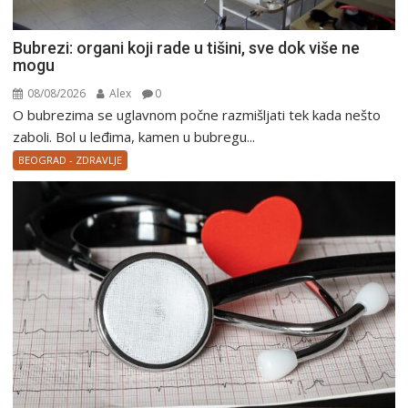
Bubrezi: organi koji rade u tišini, sve dok više ne
mogu
08/08/2026
Alex
0
O bubrezima se uglavnom počne razmišljati tek kada nešto
zaboli. Bol u leđima, kamen u bubregu...
BEOGRAD - ZDRAVLJE