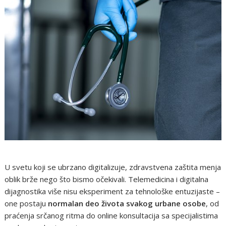
U svetu koji se ubrzano digitalizuje, zdravstvena zaštita menja
oblik brže nego što bismo očekivali. Telemedicina i digitalna
dijagnostika više nisu eksperiment za tehnološke entuzijaste –
one postaju
normalan deo života svakog urbane osobe
, od
praćenja srčanog ritma do online konsultacija sa specijalistima