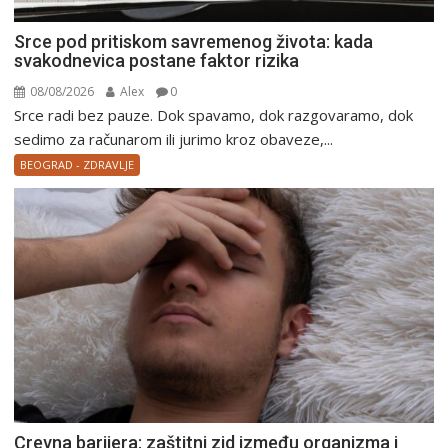
Srce pod pritiskom savremenog života: kada
svakodnevica postane faktor rizika
08/08/2026
Alex
0
Srce radi bez pauze. Dok spavamo, dok razgovaramo, dok
sedimo za računarom ili jurimo kroz obaveze,...
BEOGRAD - ZDRAVLJE
Crevna barijera: zaštitni zid između organizma i