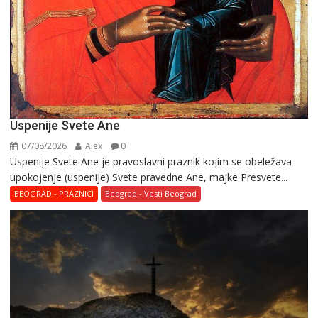
Uspenije Svete Ane
07/08/2026
Alex
0
Uspenije Svete Ane je pravoslavni praznik kojim se obeležava
upokojenje (uspenije) Svete pravedne Ane, majke Presvete...
BEOGRAD - PRAZNICI
Beograd - Vesti Beograd