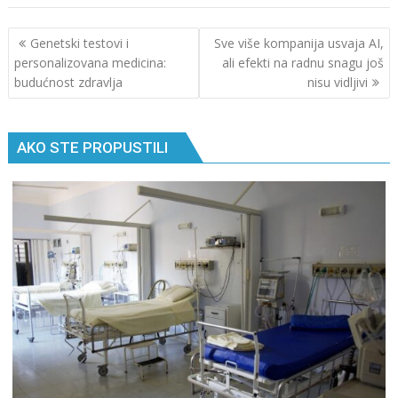
Кретање
Genetski testovi i
Sve više kompanija usvaja AI,
чланка
personalizovana medicina:
ali efekti na radnu snagu još
budućnost zdravlja
nisu vidljivi
AKO STE PROPUSTILI