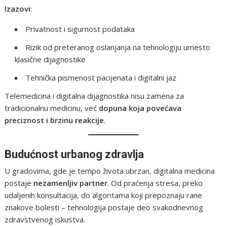
Izazovi
:
Privatnost i sigurnost podataka
Rizik od preteranog oslanjanja na tehnologiju umesto
klasične dijagnostike
Tehnička pismenost pacijenata i digitalni jaz
Telemedicina i digitalna dijagnostika nisu zamena za
tradicionalnu medicinu, već
dopuna koja povećava
preciznost i brzinu reakcije
.
Budućnost urbanog zdravlja
U gradovima, gde je tempo života ubrzan, digitalna medicina
postaje
nezamenljiv partner
. Od praćenja stresa, preko
udaljenih konsultacija, do algoritama koji prepoznaju rane
znakove bolesti – tehnologija postaje deo svakodnevnog
zdravstvenog iskustva.