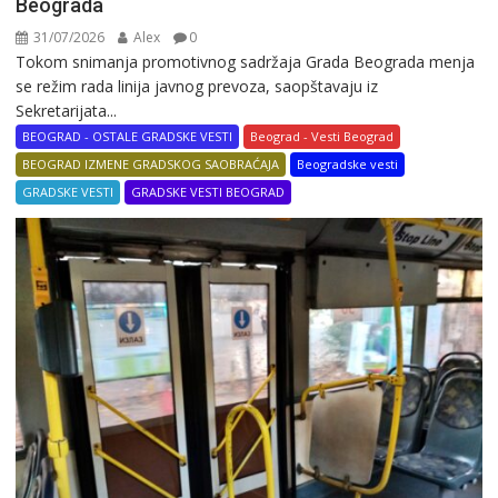
Beograda
31/07/2026
Alex
0
Tokom snimanja promotivnog sadržaja Grada Beograda menja
se režim rada linija javnog prevoza, saopštavaju iz
Sekretarijata...
BEOGRAD - OSTALE GRADSKE VESTI
Beograd - Vesti Beograd
BEOGRAD IZMENE GRADSKOG SAOBRAĆAJA
Beogradske vesti
GRADSKE VESTI
GRADSKE VESTI BEOGRAD