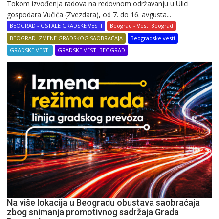
Tokom izvođenja radova na redovnom održavanju u Ulici
gospodara Vučića (Zvezdara), od 7. do 16. avgusta...
BEOGRAD - OSTALE GRADSKE VESTI
Beograd - Vesti Beograd
BEOGRAD IZMENE GRADSKOG SAOBRAĆAJA
Beogradske vesti
GRADSKE VESTI
GRADSKE VESTI BEOGRAD
Na više lokacija u Beogradu obustava saobraćaja
zbog snimanja promotivnog sadržaja Grada