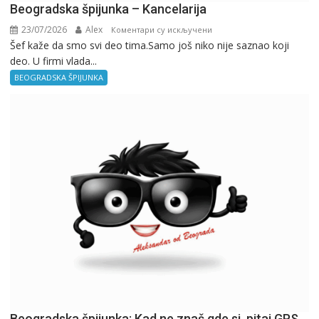
Beogradska špijunka – Kancelarija
23/07/2026
Alex
на
Коментари су искључени
Šef kaže da smo svi deo tima.Samo još niko nije saznao koji
Beogradska
deo. U firmi vlada...
špijunka
–
BEOGRADSKA ŠPIJUNKA
Kancelarija
Beogradska špijunka: Kad ne znaš gde si, pitaj GPS.