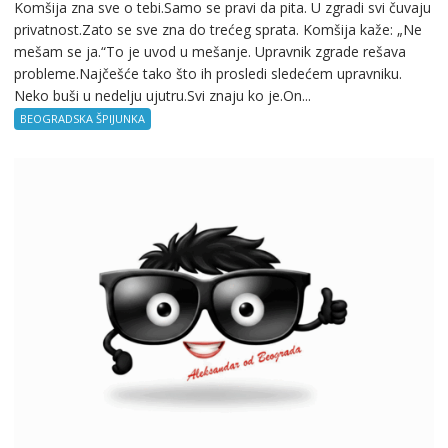
Komšija zna sve o tebi.Samo se pravi da pita. U zgradi svi čuvaju
privatnost.Zato se sve zna do trećeg sprata. Komšija kaže: „Ne
mešam se ja.“To je uvod u mešanje. Upravnik zgrade rešava
probleme.Najčešće tako što ih prosledi sledećem upravniku.
Neko buši u nedelju ujutru.Svi znaju ko je.On...
BEOGRADSKA ŠPIJUNKA