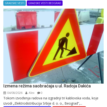
GRADSKE VESTI
GRADSKE VESTI BEOGRAD
Izmena režima saobraćaja u ul. Radoja Dakića
04/08/2026
Alex
0
Tokom izvođenja radova na izgradnji tri kablovska voda, koje
izvodi „Elektrodistribucija Srbije d. o. o., Beograd“,...