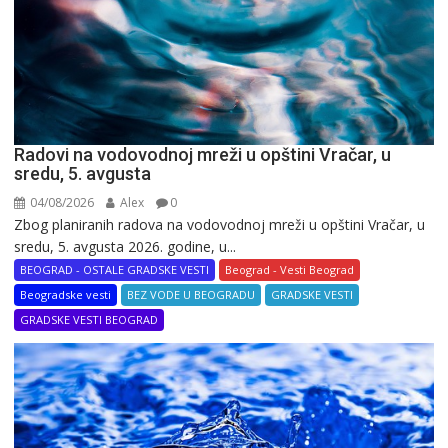
Radovi na vodovodnoj mreži u opštini Vračar, u
sredu, 5. avgusta
04/08/2026
Alex
0
Zbog planiranih radova na vodovodnoj mreži u opštini Vračar, u
sredu, 5. avgusta 2026. godine, u...
BEOGRAD - OSTALE GRADSKE VESTI
Beograd - Vesti Beograd
Beogradske vesti
BEZ VODE U BEOGRADU
GRADSKE VESTI
GRADSKE VESTI BEOGRAD