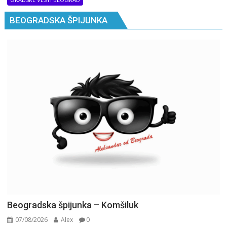
BEOGRADSKA ŠPIJUNKA
Beogradska špijunka – Komšiluk
07/08/2026
Alex
0