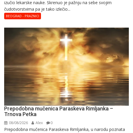
izučiо lеkarskе naukе. Skrenuo je pažnju na sebe svojim
čudotvorstvima pa je tako izlečio...
BEOGRAD - PRAZNICI
Prepodobna mučenica Paraskeva Rimljanka –
Trnova Petka
08/08/2026
Alex
0
Prepodobna mučenica Paraskeva Rimljanka, u narodu poznata